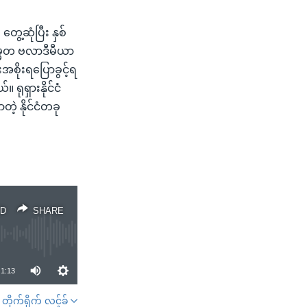
ွေ့ဆုံပြီး နှစ်
သမ္မတ ဗလာဒီမီယာ
ားအစိုးရပြောခွင့်ရ
ုရှားနိုင်ငံ
့ နိုင်ငံတခု
D
SHARE
1:13
တိုက်ရိုက် လင့်ခ်