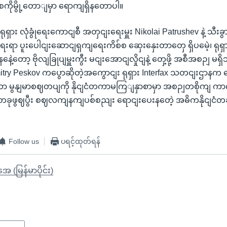
ုမွို့တောျမှာ ရောကျရှိနတောပါ။
ရှား လုံခွုံရေးကောငျစီ အတှငျးရေးမှူး Nikolai Patrushev နဲ့ သီးခွား
ေးရာ ပူးပေါငျးဆောငျရှကျရေးကိစ်စ ဆှေးနှေးတာတှေ ရှိပမေဲ့၊ ရ
့တော့ ဗိုလျခြုပျမှူးကွီး မငျးအောငျလှိုငျနဲ့ တှေ့ဖို့ အစီအစဉျ မရှိဘူ
itry Peskov ကပွောဆိုတဲ့အကွောငျး ရုရှား Interfax သတငျးဌာန
ငျငံဟာ မွနျမာစဈတပျကို နိုငျငံတကာမကြျနှာစာမှာ အစဉျတစိုကျ
ျငံတခုဖွဈပွီး စဈလကျနကျပစ်စညျး ရောငျးပေးနတေဲ့ အဓိကနိုငျင
Follow us
ပရင့်ထုတ်ရန်
ုအေ (မြန်မာပိုင်း)