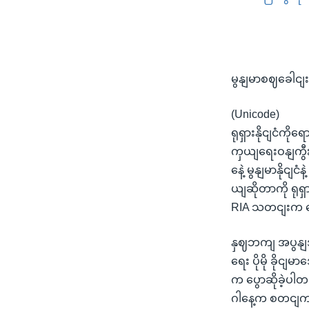
မွနျမာစဈခေါငျး
(Unicode)
ရုရှားနိုငျငံကိ
ကှယျရေးဝနျကွီး
နေဲ့ မွနျမာနိုငျ
ယျဆိုတာကို ရုရ
RIA သတငျးက 
နှဈဘကျ အပွနျအလ
ရေး ပိုမို ခိုင
က ပွောဆိုခဲ့ပါ
ဂါနေ့က စတငျကငြ