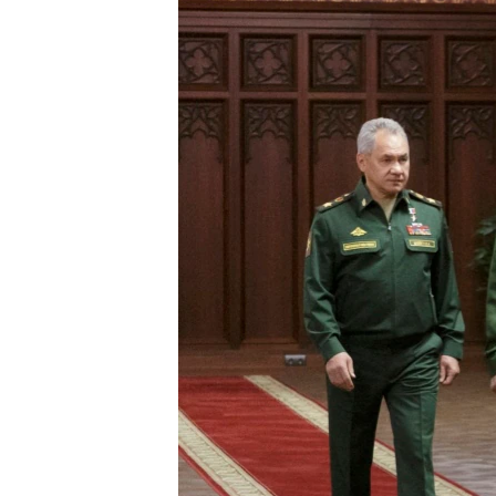
သုတပဒေသာ အင်္ဂလိပ်စာ
အ
ညွန်း
စာမျက်နှာ
သို့
ကျော်
ကြည့်
ရန်
ရှာဖွေ
ရန်
နေရာ
သို့
ကျော်
ရန်