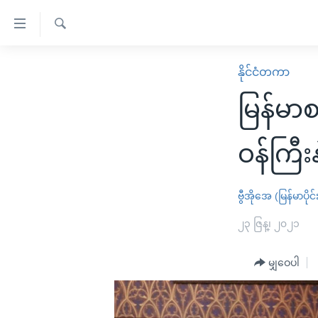
သုံး
ရ
ရှာဖွေ
လွယ်ကူ
မူလစာမျက်နှာ
နိုင်ငံတကာ
ရ
စေ
မြန်မာ
လာ
မြန်မာ
သည့်
ဒ်
ကမ္ဘာ့သတင်းများ
Link
ဗွီဒီယို
နိုင်ငံတကာ
ဝန်ကြီးန
များ
သတင်းလွတ်လပ်ခွင့်
အမေရိကန်
ပင်မ
ရပ်ဝန်းတခု လမ်းတခု အလွန်
တရုတ်
ဗွီအိုအေ (မြန်မာပိုင်
အကြောင်းအရာ
အင်္ဂလိပ်စာလေ့လာမယ်
အစ္စရေး-ပါလက်စတိုင်း
၂၃ ဇြန္၊ ၂၀၂၁
သို့
အပတ်စဉ်ကဏ္ဍများ
အမေရိကန်သုံးအီဒီယံ
ကျော်
မျှဝေပါ
ကြည့်
ရေဒီယိုနှင့်ရုပ်သံ အချက်အလက်များ
မကြေးမုံရဲ့ အင်္ဂလိပ်စာ
ရေဒီယို
ရန်
ရေဒီယို/တီဗွီအစီအစဉ်
ရုပ်ရှင်ထဲက အင်္ဂလိပ်စာ
တီဗွီ
ပင်မ