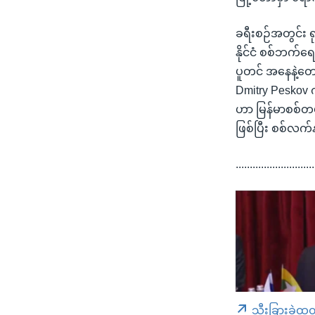
ခရီးစဉ်အတွင်း ရု
နိုင်ငံ စစ်ဘက်ရ
ပူတင် အနေနဲ့တော့ 
Dmitry Peskov 
ဟာ မြန်မာစစ်တပ
ဖြစ်ပြီး စစ်လက
............................
သီးခြားခွဲထု