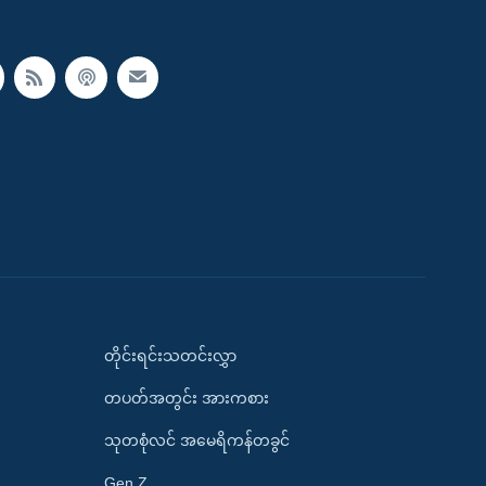
တိုင်းရင်းသတင်းလွှာ
တပတ်အတွင်း အားကစား
သုတစုံလင် အမေရိကန်တခွင်
Gen Z