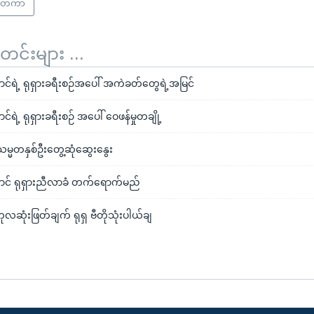
င်ငံတကာ
်းများ ...
ာင်ရဲ့ ရုရှားခရီးစဉ်အပေါ် အကဲခတ်တွေရဲ့အမြင်
်ရဲ့ ရုရှားခရီးစဉ် အပေါ် ဝေဖန်မှုတချို့
မ္မတနှစ်ဦးတွေ့ဆုံဆွေးနွေး
ောင် ရုရှားညီလာခံ တက်ရောက်မည်
လဆုံးဖြတ်ချက် ရုရှ ဗီတိုသုံးပါယ်ချ