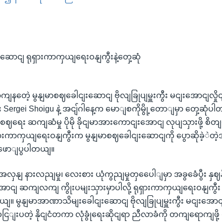
EMBED
ဆောငျ ရုရှားကာကှယျရေးဝနျကွီးနဲ့တှေ့ဆုံ
ုရောကျနတေဲ့ မွနျမာစဈခေါငျးဆောငျ ဗိုလျခြုပျမှူးကွီး မငျးအောငျလှို
 Sergei Shoigu နဲ့ အငျ်ဂါနေ့က မောျစကိုမွို့တောျမှာ တှေ့ဆုံပ
ငံနဲ့ စဈရေး ဆကျဆံမှု ပိုမို ခိုငျမာအားကောငျးအောငျ လုပျသှားဖို့ စ
ှားကာကှယျရေးဝနျကွီးက မွနျမာစဈခေါငျးဆောငျကို ပွောဆိုခဲ့ဲတဲ့အ
ဖောျပွပါတယျ။
ှနျ နားလညျမှု၊ လေးစား ယုံကွညျမှုတှပေေါျမှာ အခွခေံပွီး နှဈ
ျမာအောငျ ဆကျလကျ ကွိုးပမျးသှားမှာပါလို့ ရုရှားကာကှယျရေးဝနျကွီး
တယျ။ မွနျမာအာဏာသိမျးခေါငျးဆောငျ ဗိုလျခြုပျမှူးကွီး မငျးအောငျ
ျးပတဲ့ နိုငျငံတကာ လုံခွုံရေးဆိုငျရာ ညီလာခံကို တကျရောကျဖို့