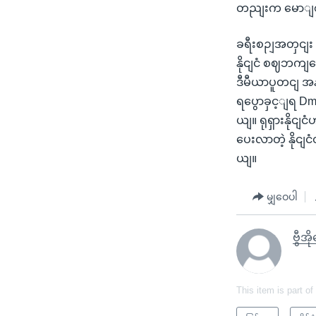
တညျးက မောျစကိ
ခရီးစဉျအတှငျး ရု
နိုငျငံ စဈဘကျရ
ဒီမီယာပူတငျ အနနေဲ
ရပွောခှင့ျရ Dm
ယျ။ ရုရှားနို
ပေးလာတဲ့ နိုင
ယျ။
မျှဝေပါ
ဗွီအိ
This item is part of