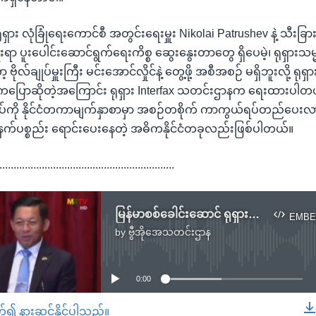
ရှား လုံခြုံရေးကောင်စီ အတွင်းရေးမှူး Nikolai Patrushev နဲ့ သီးခြား တ
ေးရာ ပူးပေါင်းဆောင်ရွက်ရေးကိစ္စ ဆွေးနွေးတာတွေ ရှိပေမဲ့၊ ရုရှား
ဗိုလ်ချုပ်မှူးကြီး မင်းအောင်လှိုင်နဲ့ တွေ့ဖို့ အစီအစဉ် မရှိဘူးလို့ ရုရှ
ကပြောဆိုတဲ့အကြောင်း ရုရှား Interfax သတင်းဌာနက ရေးထားပါတယ်။ ရ
်ကို နိုင်ငံတကာမျက်နှာစာမှာ အစဉ်တစိုက် ကာကွယ်ရပ်တည်ပေးလာတဲ
်နက်ပစ္စည်း ရောင်းပေးနေတဲ့ အဓိကနိုင်ငံတခုလည်းဖြစ်ပါတယ်။
..............................................................
မြန်မာစစ်ခေါင်းဆောင် ရုရှားကာကွယ်ရေးဝန်ကြီးနဲ့တွေ့ဆုံ
EMBE
by
ဗွီအိုအေသတင်းဌာန
No media source currently available
0:00
တ်၍ နားဆင်နိုင်ပါသည်။