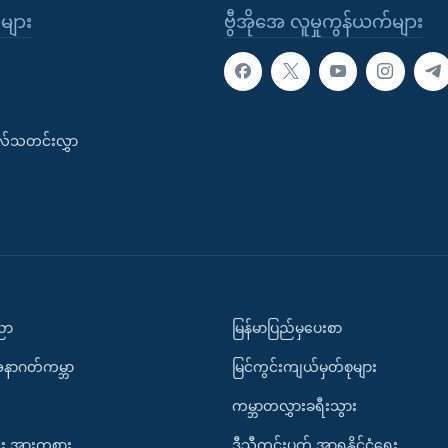
ုများ
ဗွီအိုအေ လူမှုကွန်ယက်များ
းလ်သတင်းလွှာ
ပညာ
မြန်မာပြည်မှပေးစာ
အနာဂတ်ကမ္ဘာ
မြင်ကွင်းကျယ်မှတ်စုများ
ကမ္ဘာတလွှားခရီးသွား
း အားကစား
ဒီသီတင်းပတ် အာရှနိုင်ငံရေး