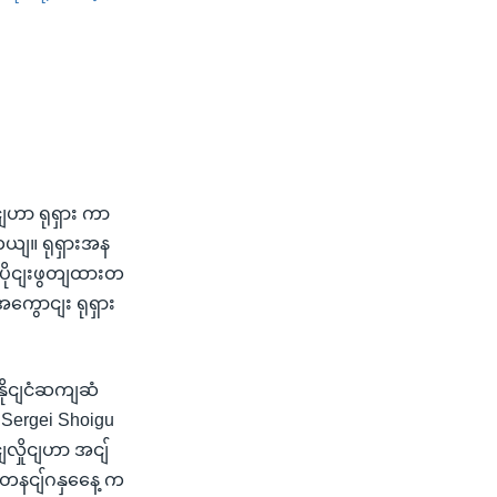
SHARE
ငျဟာ ရုရှား ကာ
ါတယျ။ ရုရှားအန
ိတျပိုငျးဖွတျထားတ
ကွောငျး ရုရှား
နိုငျငံဆကျဆံ
 Sergei Shoigu
လှိုငျဟာ အငျ်
 တနငျ်ဂနှနေေ့ က