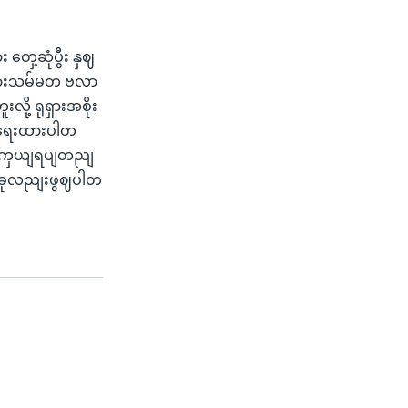
 တှေ့ဆုံပွီး နှဈ
ုရှားသမ်မတ ဗလာ
းလို့ ရုရှားအစိုး
က ရေးထားပါတ
 ကာကှယျရပျတညျ
ံတခုလညျးဖွဈပါတ