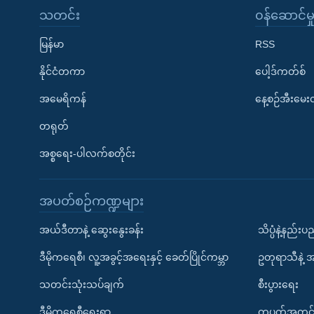
သတင်း
၀န်ဆောင်မှ
မြန်မာ
RSS
နိုင်ငံတကာ
ပေါ့ဒ်ကတ်စ်
အမေရိကန်
နေ့စဉ်အီးမေ
တရုတ်
အစ္စရေး-ပါလက်စတိုင်း
အပတ်စဉ်ကဏ္ဍများ
အယ်ဒီတာနဲ့ ဆွေးနွေးခန်း
သိပ္ပံနဲ့နည်း
ဒီမိုကရေစီ၊ လူ့အခွင့်အရေးနှင့် ခေတ်ပြိုင်ကမ္ဘာ
ဥတုရာသီနဲ့ 
သတင်းသုံးသပ်ချက်
စီးပွားရေး
ဒီမိုကရေစီရေးရာ
တပတ်အတွင်