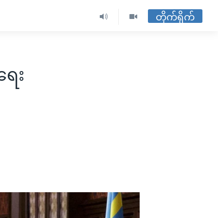
တိုက်ရိုက်
ရေး