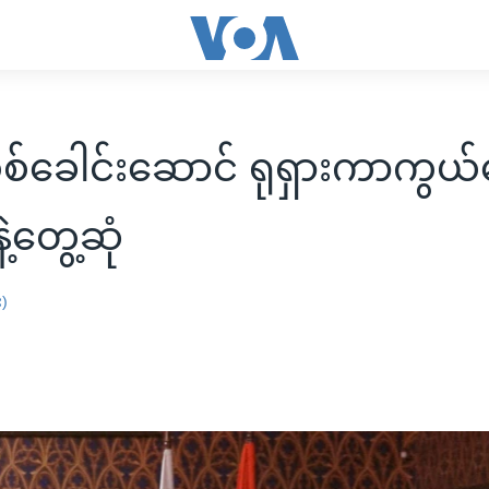
စစ်ခေါင်းဆောင် ရုရှားကာကွယ်
ဲ့တွေ့ဆုံ
း)