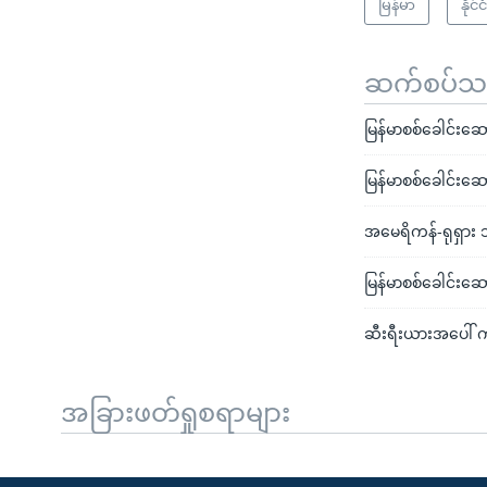
မြန်မာ
နို
ဆက်စပ်သတင
မြန်မာစစ်ခေါင်းဆေ
မြန်မာစစ်ခေါင်းဆောင
အမေရိကန်-ရုရှား သ
မြန်မာစစ်ခေါင်းဆ
ဆီးရီးယားအပေါ် ကု
အခြားဖတ်ရှုစရာများ