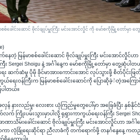
ေါင်းဆောင် ဗိုလ်ချုပ်မှူးကြီး မင်းအောင်လှိုင် ကို မော်စကိုမြို့တော်မှာ တွေ့
e)
ောက်နေတဲ့ မြန်မာစစ်ခေါင်းဆောင် ဗိုလ်ချုပ်မှူးကြီး မင်းအောင်လှိုင်ဟာ 
း Sergei Shoigu နဲ့ အင်္ဂါနေ့က မော်စကိုမြို့တော်မှာ တွေ့ဆုံပါတယ်
စစ်ရေး ဆက်ဆံမှု ပိုမို ခိုင်မာအားကောင်းအောင် လုပ်သွားဖို့ စိတ်ပိုင်
ွယ်ရေးဝန်ကြီးက မြန်မာစစ်ခေါင်းဆောင်ကို ပြောဆိုခဲ့ဲတဲ့အကြောင်း
ြပါတယ်။
န် နားလည်မှု၊ လေးစား ယုံကြည်မှုတွေပေါ်မှာ အခြေခံပြီး နှစ်နိုင်င
်လက် ကြိုးပမ်းသွားမှာပါလို့ ရုရှားကာကွယ်ရေးဝန်ကြီး Sergei Sho
ဏာသိမ်းခေါင်းဆောင် ဗိုလ်ချုပ်မှူးကြီး မင်းအောင်လှိုင်ဟာ အင်္ဂ
ငံတကာ လုံခြုံရေးဆိုင်ရာ ညီလာခံကို တက်ရောက်ဖို့ တနင်္ဂနွေနေ့ ကတ
ာက်ရှိနေတာပါ။