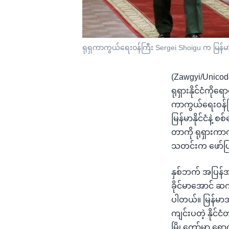
ရုရှကာကွယ်ရေးဝန်ကြီး Sergei Shoigu က မြန်မာစစ်ခ
(Zawgyi/Unicod
ရုရှားနိုင်ငံကိုရ
ကာကွယ်ရေးဝန်ကြီ
မြန်မာနိုင်ငံနဲ့ 
တာကို ရုရှားကာက
သတင်းက ဖော်ပ
နှစ်ဘက် အပြန်အလှ
ခိုင်မာအောင် ဆက
ပါတယ်။ မြန်မာအာ
ကျင်းပတဲ့ နိုင်
မြို့တော်မှာ ရေ