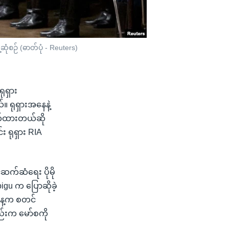
ဆုံစဉ် (ဓာတ်ပုံ - Reuters)
ရုရှား
။ ရုရှားအနေနဲ့
းဖြတ်ထားတယ်ဆို
 ရုရှား RIA
ံဆက်ဆံရေး ပိုမို
igu က ပြောဆိုခဲ့
ါနေ့က စတင်
ည်းက မော်စကို