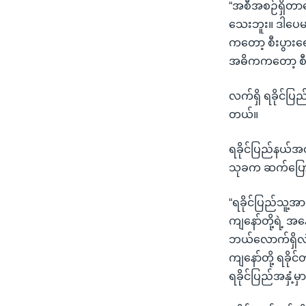
“အစီအစဉ်ရှိတာပ
သေးဘူး။ ဒါပေမယ့
ကတော့ စီးပွားရ
အဓိကကတော့ စီးပ
လက်ရှိ ရခိုင်ပြည်
တယ်။
ရခိုင်ပြည်နယ်အတ
သုခက ဆက်ပြေ
“ရခိုင်ပြည်သူ့အ
ကျနော်တို့ရဲ့ အ
ဘယ်လောက်ရှိလဲ ဆ
ကျနော်တို့ ရခို
ရခိုင်ပြည်အနှံ့မ