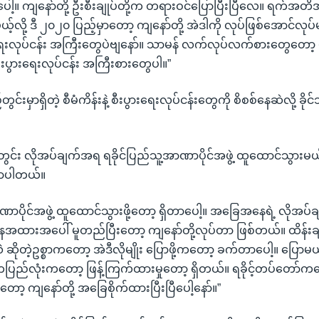
ေါ့။ ကျနော်တို့ ဦးစီးချုပ်တို့က တရားဝင်ပြောပြီးပြီလေ။ ရက်အတ
်လို့ ဒီ ၂၀၂၀ ပြည့်မှာတော့ ကျနော်တို့ အဲဒါကို လုပ်ဖြစ်အောင်လု
ေးလုပ်ငန်း အကြီးတွေပဲဗျနော်။ သာမန် လက်လုပ်လက်စားတွေတော့
ွားရေးလုပ်ငန်း အကြီးစားတွေပါ။”
တွင်းမှာရှိတဲ့ စီမံကိန်းနဲ့ စီးပွားရေးလုပ်ငန်းတွေကို စိစစ်နေဆဲလို့ ခို
ွင်း လိုအပ်ချက်အရ ရခိုင်ပြည်သူ့အာဏာပိုင်အဖွဲ့ ထူထောင်သွားမယ်လ
ာပါတယ်။
ာဏာပိုင်အဖွဲ့ ထူထောင်သွားဖို့တော့ ရှိတာပေါ့။ အခြေအနေရဲ့ လိုအပ်
နေအထားအပေါ် မူတည်ပြီးတော့ ကျနော်တို့လုပ်တာ ဖြစ်တယ်။ ထိန်းချု
ိုတဲ့ဥစ္စာကတော့ အဲဒီလိုမျိုး ပြောဖို့ကတော့ ခက်တာပေါ့။ ပြောမယ်ဆ
င်တပြည်လုံးကတော့ ဖြန့်ကြက်ထားမှုတော့ ရှိတယ်။ ရခိုင့်တပ်တော်ကတ
ှာတော့ ကျနော်တို့ အခြေစိုက်ထားပြီးပြီပေါ့နော်။”