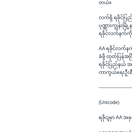
တယ်။
လက်ရှိ ရခိုင်ပြ
ပုဏ္ဏားကျွန်းမြိ
ရခိုင်လက်နက်ကို
AA ရခိုင်လက်နက်
ခံဖို့ ထုတ်ပြန်အ
ရခိုင်ပြည်နယ် အ
ကာကွယ်ရေးဦးစီ
----------------------
(Unicode)
ရခိုငျမှာ AA အခှ