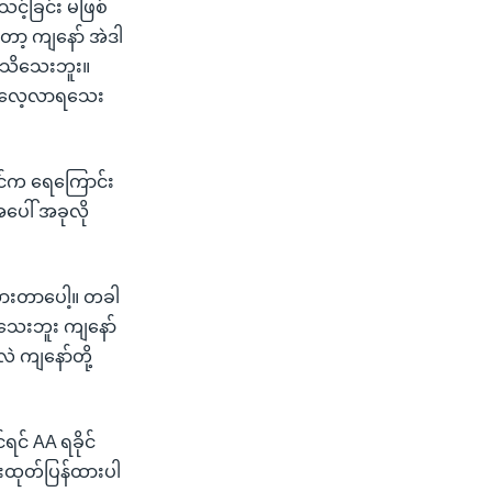
့်ခြင်း မဖြစ်
တော့ ကျနော် အဲဒါ
 မသိသေးဘူး။
့ မလေ့လာရသေး
ရင်က ရေကြောင်း
ပေါ် အခုလို
 သွားတာပေါ့။ တခါ
ူးသေးဘူး ကျနော်
 ကျနော်တို့
ရင် AA ရခိုင်
းထုတ်ပြန်ထားပါ