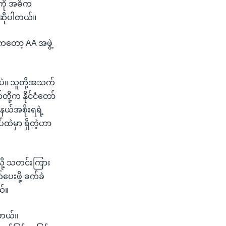
ုကို အဓိက
ကဆိုပါတယ်။
်းကတော့ AA အဖွဲ့
တာပဲ။ သူတို့အသက်
ု့က နိုင်ငံတော်
နယ်အစိုးရရဲ့
ထဲမှာ ရှိတဲ့ဟာ
လို့ သတင်းကြား
းဖို့ ခက်ခဲ
ယ်။
ှိတယ်။