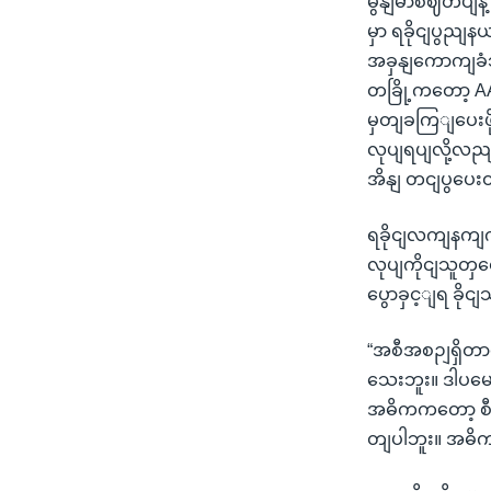
မွနျမာစဈတပျနဲ
မှာ ရခိုငျပွညျန
အခှနျကောကျခံသှ
တခြို့ကတော့ A
မှတျခကြျပေးဖို့
လုပျရပျလို့လညျ
အိနျ တငျပွပေ
ရခိုငျလကျနကျကို
လုပျကိုငျသူတှထ
ပွောခှင့ျရ ခို
“အစီအစဉျရှိတာပ
သေးဘူး။ ဒါပမေယ
အဓိကကတော့ စီ
တျပါဘူး။ အဓိက