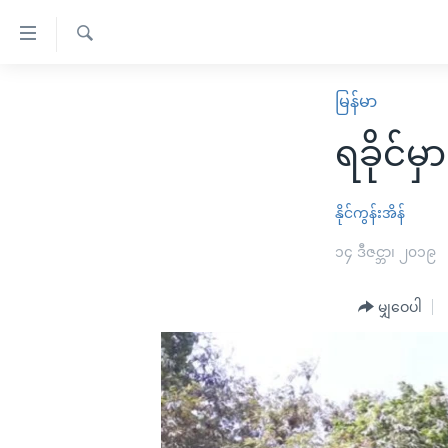
သုံး
ရ
ရှာဖွေ
လွယ်ကူ
မူလစာမျက်နှာ
မြန်မာ
ရ
စေ
မြန်မာ
လာ
ရခိုင်မ
သည့်
ဒ်
ကမ္ဘာ့သတင်းများ
Link
ဗွီဒီယို
နိုင်ငံတကာ
နိုင်ကွန်းအိန်
များ
သတင်းလွတ်လပ်ခွင့်
အမေရိကန်
၁၄ ဒီဇင္ဘာ၊ ၂၀၁၉
ပင်မ
ရပ်ဝန်းတခု လမ်းတခု အလွန်
တရုတ်
အကြောင်းအရာ
အင်္ဂလိပ်စာလေ့လာမယ်
မျှဝေပါ
အစ္စရေး-ပါလက်စတိုင်း
သို့
အပတ်စဉ်ကဏ္ဍများ
အမေရိကန်သုံးအီဒီယံ
ကျော်
ကြည့်
ရေဒီယိုနှင့်ရုပ်သံ အချက်အလက်များ
မကြေးမုံရဲ့ အင်္ဂလိပ်စာ
ရေဒီယို
ရန်
ရေဒီယို/တီဗွီအစီအစဉ်
ရုပ်ရှင်ထဲက အင်္ဂလိပ်စာ
တီဗွီ
ပင်မ