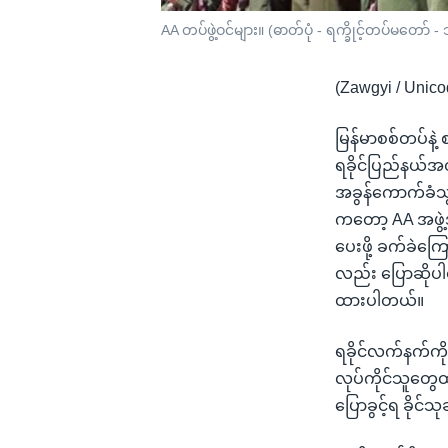
AA တပ်ဖွဲ့ဝင်များ။ (ဓာတ်ပုံ - ရက္ခိုင့်တပ်မတော် 
(Zawgyi / Unico
မြန်မာစစ်တပ်နဲ့
ရခိုင်ပြည်နယ်အတွ
အခွန်ကောက်ခံသွ
ကတော့ AA အဖွဲ
ပေးဖို့ ခက်ခဲကြေ
လည်း ပြောဆိုပါတ
ထားပါတယ်။
ရခိုင်လက်နက်ကိုင
လုပ်ကိုင်သူတွေထ
ပြောခွင့်ရ ခိုင