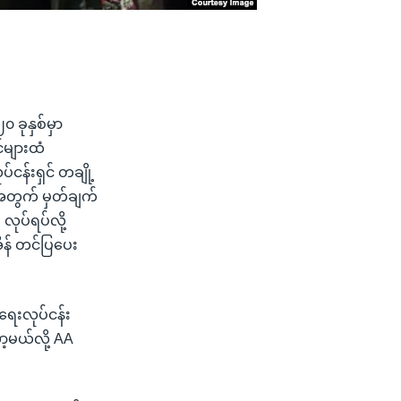
 ခုနှစ်မှာ
င်များထံ
န်းရှင် တချို့
အတွက် မှတ်ချက်
လုပ်ရပ်လို့
ိန် တင်ပြပေး
းရေးလုပ်ငန်း
့မယ်လို့ AA