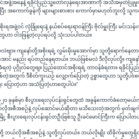
င်အဖွဲ့အနေနဲ့ ရခိုင်ပြည်သူ့တော်လှန်ရေးအာဏာကို အသိအမှတ်ပြုမှ
်ပြီး အကောက်ခွန်ကို များများစားစား ကောက်မှာမဟုတ်ဘူးလို့ သူ
ိုးရအဖွဲ့ဝင် လုံခြုံရေးနဲ့ နယ်စပ်ရေးရာဝန်ကြီး ဗိုလ်မှူးကြီး မင်းသန
တွေဟာ ဝါဒဖြန့်တဲ့လုပ်ရပ်လို့ သုံးသပ်ပါတယ်။
လဲဗျာ။ ကျနော်တို့အစိုးရရဲ့ လွှမ်းမိုးမှုအောက်မှာ သူတို့ရောက်နေ
်အောင် မနည်း ရပ်တည်နေရတယ်။ ဘယ်ဖြစ်မလဲ ဒီလိုလုပ်လို့။ ကျနော်တိ
ံရတဲ့ ပုဂ္ဂိုလ်တွေဗျ။ ပြည်ထောင်အစိုးရရဲ့ တာဝန်ခံရတာ။ ရခိုင်ပြည်
တဲ့အတွက် ဒီစိတ်ကူးယဉ် လျှောက်ပြောတဲ့ ဥစ္စာတွေဟာ သူတို့ပါးစပ်
ပြီး ပြောတဲ့ဟာ အသံပြတဲ့ဟာတွေပါပဲ။”
၀ ခုနှစ်မှာ စီးပွားရေးလုပ်ငန်းရှင်တွေထံ အခွန်ကောက်ခံတော့မယ်
ိုအစီအစဉ်နဲ့ လုပ်ဆောင်မယ်ဆိုတာ မသိသေးတဲ့အတွက် မှတ်ချက်ပေ
ြို့ စီးပွားရေးလုပ်ငန်းရှင်တဦးဖြစ်သူ ဦးခင်မောင်ကြီးက ပြောပါတ
တို့ ဘယ်လိုအစီအစဉ်နဲ့ သူတို့လုပ်တယ်။ ဘယ်လိုမျိုး ထိခိုက်မှုတွေရ