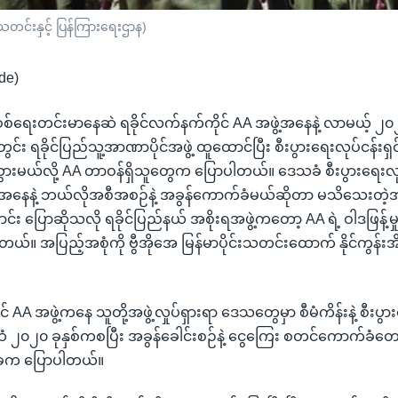
- သတင်းနှင့် ပြန်ကြားရေးဌာန)
de)
 စစ်ရေးတင်းမာနေဆဲ ရခိုင်လက်နက်ကိုင် AA အဖွဲ့အနေနဲ့ လာမယ့် ၂၀၂၀
င်း ရခိုင်ပြည်သူ့အာဏာပိုင်အဖွဲ့ ထူထောင်ပြီး စီးပွားရေးလုပ်ငန်းရှ
ားမယ်လို့ AA တာဝန်ရှိသူတွေက ပြောပါတယ်။ ဒေသခံ စီးပွားရေးလုပ်င
့အနေနဲ့ ဘယ်လိုအစီအစဉ်နဲ့ အခွန်ကောက်ခံမယ်ဆိုတာ မသိသေးတဲ့
ာင်း ပြောဆိုသလို ရခိုင်ပြည်နယ် အစိုးရအဖွဲ့ကတော့ AA ရဲ့ ဝါဒဖြန့်မှု 
ယ်။ အပြည့်အစုံကို ဗွီအိုအေ မြန်မာပိုင်းသတင်းထောက် နိုင်ကွန်းအ
် AA အဖွဲ့ကနေ သူတို့အဖွဲ့လှုပ်ရှားရာ ဒေသတွေမှာ စီမံကိန်းနဲ့ စီးပွာ
ံ ၂၀၂၀ ခုနှစ်ကစပြီး အခွန်ခေါင်းစဉ်နဲ့ ငွေကြေး စတင်ကောက်ခံတော
်သုခက ပြောပါတယ်။