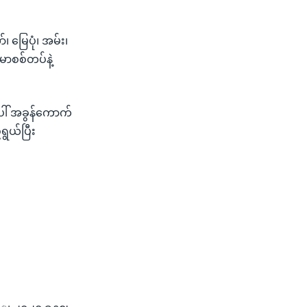
 မြေပုံ၊ အမ်း၊
်မာစစ်တပ်နဲ့
ပေါ် အခွန်ကောက်
ရွယ်ပြီး