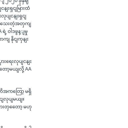
့ျ ၂၀၂၀ ခုနှဈ
ျငနျးရှငျမြားထံ
လုပျငနျးရှငျ
သိသေးတဲ့အတှကျ
ဲ့ ဝါဒဖွန့ျမှု
ာကျ နိုငျကှနျး
းပှားရေးလုပျငနျး
တော့မယျလို့ AA
အတိအကတြော့ မရှိ
ာငျလုပျမယျ။
ားတှတေော့ မဟု