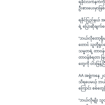
ရခိုင်လက်နက်ကို
ဦးစားပေးမှာဖြစ
ရခိုင်ပြည်နယ် အစ
ရဲ့ ပြောဆိုချက်
“ဘယ်လိုတော့ရှိမ
တောင် သူတို့ရှင
သမ္မတရဲ့ တာဝန်ခ
တာဝန်ခံရတာ ဖြစ်
တွေကို ဝါဒဖြန့်
AA အဖွဲ့ကနေ ၂၀၂
သိရပေမယ့် ဘယ်လ
ကြောင်း စစ်တွေမ
“ဘယ်လိုမျိုး သူ