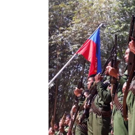
သုတပဒေသာ အင်္ဂလိပ်စာ
အ
ညွန်း
စာမျက်နှာ
သို့
ကျော်
ကြည့်
ရန်
ရှာဖွေ
ရန်
နေရာ
သို့
ကျော်
ရန်