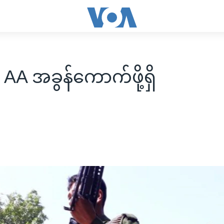
ှာ AA အခွန်ကောက်ဖို့ရှိ