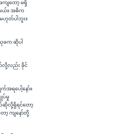
ိအကျတော့ မရှိ
ပ်မယ်။ အဓိက
 မဟုတ်ပါဘူး။
င်သုခက ဆိုပါ
ို့လည်း ခိုင်
ချက်အရပေါ့နော်။
ပ်မှု
ိုလို့ရှိရင်တော့
ော့ ကျနော်တို့