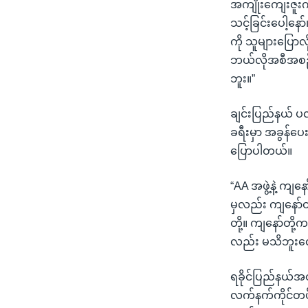
အကျိုးကျေးဇူးက
သင့်ခြင်းပေါ့နေ
ကို သူများပြေ
ဘယ်လိုအစီအစဉ်
ဘူး။”
ချင်းပြည်နယ် ပ
ခရီးမှာ အခွန်ပ
ပြောပါတယ်။
“AA အဖွဲ့နဲ့ ကျန
မှလည်း ကျနော်တိ
တို့။ ကျနော်တိ
လည်း မသိဘူးလေ
ရခိုင်ပြည်နယ်အတ
လက်နက်ကိုင်တပ်