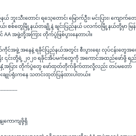
ည်နယ် ဘူးသီးတောင်၊ ရသေ့တောင်၊ မြောက်ဦး၊ မင်းပြား၊ ကျောက်တော်၊
ု့နယ်၊ စစ်တွေမြို့နယ်တချို့နဲ့ ချင်းပြည်နယ် ပလက်ဝမြို့နယ်တို့မှာ မြန
င် AA အဖွဲ့တို့အကြား တိုက်ပွဲဖြစ်ပွားနေတာပါ။
ကိုင်အဖွဲ့ အနေနဲ့ ရခိုင်ပြည်နယ်အတွင်း စီးပွားရေး လုပ်ငန်းတွေအ
ပြီး ၎င်းတို့ရဲ့ ၂၀၂၀ ရခိုင်အိပ်မက်တွေကို အကောင်အထည်ဖော်ဖို့ ရည်
နှံ့အပြား တိုက်ပွဲတွေ ဖော်ထုတ်တိုက်ခိုက်တာလို့လည်း တပ်မတော်
းချုပ်ရုံးကနေ သတင်းထုတ်ပြန်ထားပါတယ်။
------------
နျကောကျဖို့ရှိ