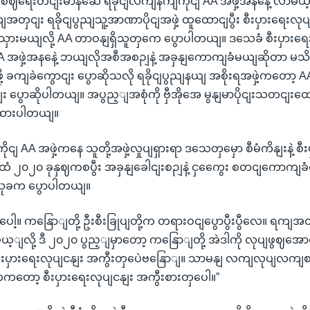
့ စဈရေးတငျးမာနဆေဲ ရခိုငျလကျနကျကိုငျ AA အဖှဲ့အနနေဲ့ လာမယ
ယျအတှငျး ရခိုငျပွညျသူ့အာဏာပိုငျအဖှဲ့ ထူထောငျပွီး စီးပှားရေးလုပ
ားမယျလို့ AA တာဝနျရှိသူတှကေ ပွောပါတယျ။ ဒသေခံ စီးပှားရေး
A အဖှဲ့အနနေဲ့ ဘယျလိုအစီအစဉျနဲ့ အခှနျကောကျခံမယျဆိုတာ မ
 ခကျခဲကွောငျး ပွောဆိုသလို ရခိုငျပွညျနယျ အစိုးရအဖှဲ့ကတော့ AA ရ
း ပွောဆိုပါတယျ။ အပွည့ျအစုံကို ဗှီအိုအေ မွနျမာပိုငျးသတငျးထေ
းထားပါတယျ။
ငျ AA အဖှဲ့ကနေ သူတို့အဖှဲ့လှုပျရှားရာ ဒသေတှမှော စီမံကိနျးနဲ့ စီ
ေံ ၂၀၂၀ ခုနှဈကစပွီး အခှနျခေါငျးစဉျနဲ့ ငှကွေေး စတငျကောကျခံ
ငျသုခက ပွောပါတယျ။
ေါ့။ ကနြောျတို့ ဦးစီးခြုပျတို့က တရားဝငျပွောပွီးပွီလေ။ ရကျ
့ျလို့ ဒီ ၂၀၂၀ ပွည့ျမှာတော့ ကနြောျတို့ အဲဒါကို လုပျဖွဈအေ
းပှားရေးလုပျငနျး အကွီးတှပေဲဗနြောျ။ သာမနျ လကျလုပျလကျစ
ကတော့ စီးပှားရေးလုပျငနျး အကွီးစားတှပေါ။”