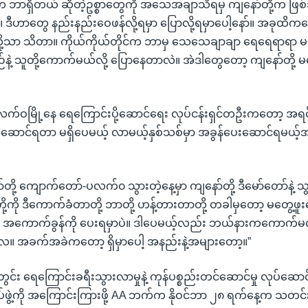
 ဘာရှိတယ် ဆိုတဲ့ဥစ္စာတွေကို အသေအချာသိရမှ ကျနော်တို့က ဖြစ်သင
ာ်။ ဒီဟာတွေ နည်းနည်းဝေဖန်လို့ရမှာ ပြောလို့ရမှာပေါ့နော်။ အခုထိက
ာလို့သာ သိတာ။ ကိုယ်ကိုယ်တိုင်က ဘာမှ သေသေချာချာ ရေရေရာရာ
နဲ့ သူတို့ကောက်မယ်လို့ ပြောနေတာလဲ။ အဲဒါတွေတော့ ကျနော်တို
လက်ဝမြို့နေ ရေကြောင်းပို့ဆောင်ရေး လုပ်ငန်းရှင်တဦးကတော့ အ
ေးဆောင်ရတာ မရှိပေမယ့် လာမယ့်နှစ်သစ်မှာ အခွန်ပေးဆောင်ရမယ့်အ
ော်တို့ ကျောက်တော်-ပလက်၀ သွားတဲ့နေ့မှာ ကျနော်တို့ ဒီမော်တော်နဲ့
ု့ကို ဒီကောက်ခံတာတို့ ဘာတို့ ဟန့်တားတာတို့ တခါမှတော့ မတွေ့ဖ
ု့က အကောက်ခွန်ကို ပေးရမှာပဲ။ ဒါပေမယ့်လည်း ဘယ်နားကကောက်မလဲ
။ အခက်အခဲကတော့ ရှိမှာပေါ့ အနည်းနဲ့အများတော့။”
ွင်း ရေကြောင်းခရီးသွားလာမှုနဲ့ ကုန်ပစ္စည်းတင်ဆောင်မှု လုပ်ဆောင်
ဖွဲ့ကို အကြောင်းကြားဖို့ AA ဘက်က နိုဝင်ဘာ ၂၈ ရက်နေ့က သတင်