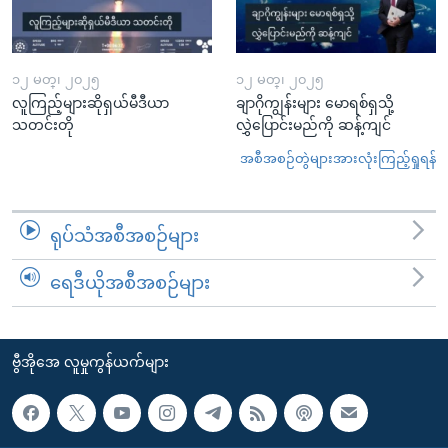
၁၂ မတ္၊ ၂၀၂၅
၁၂ မတ္၊ ၂၀၂၅
လူကြည့်များဆိုရှယ်မီဒီယာ
ချာဂိုကျွန်းများ မောရစ်ရှသို့
သတင်းတို
လွှဲပြောင်းမည်ကို ဆန့်ကျင်
အစီအစဉ်တွဲများအားလုံးကြည့်ရှုရန်
ရုပ်သံအစီအစဉ်များ
ရေဒီယိုအစီအစဉ်များ
ဗွီအိုအေ လူမှုကွန်ယက်များ