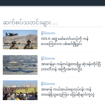
ဆက်စပ်သတင်းများ ...
နိုင်ငံတကာ
ISIS-K အဖွဲ့ မော်တော်ယာဉ်ကို ကန်
လေကြောင်းက ပစ်ခတ်ဖြိုခွင်း
နိုင်ငံတကာ
အာဖဂန်မှာ ကန်တပ်ဖွဲ့ထားရှိမှု ဆုံးခန်းတိုင်ပြီ
(တာလီဘန် အကြီးအကဲတဦး)
နိုင်ငံတကာ
အာဖဂန် ကယ်ဆယ်ရေးလုပ်ငန်း ကန်
တာဝန်ရှိသူတွေကြား ပြောဆိုချက်ကွဲလွဲ