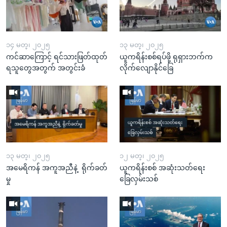
၁၄ မတ္၊ ၂၀၂၅
၁၃ မတ္၊ ၂၀၂၅
ကင်ဆာကြောင့် ရင်သားဖြတ်ထုတ်
ယူကရိန်းစစ်ရပ်ဖို့ ရုရှားဘက်က
ရသူတွေအတွက် အတွင်းခံ
လိုက်လျောနိုင်ခြေ
၁၃ မတ္၊ ၂၀၂၅
၁၂ မတ္၊ ၂၀၂၅
အမေရိကန် အကူအညီနဲ့ ရိုက်ခတ်
ယူကရိန်းစစ် အဆုံးသတ်ရေး
မှု
ခြေလှမ်းသစ်