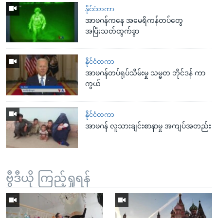
နိုင်ငံတကာ
အာဖဂန်ကနေ အမေရိကန်တပ်တွေ
အပြီးသတ်ထွက်ခွာ
နိုင်ငံတကာ
အာဖဂန်တပ်ရုပ်သိမ်းမှု သမ္မတ ဘိုင်ဒန် ကာ
ကွယ်
နိုင်ငံတကာ
အာဖဂန် လူသားချင်းစာနာမှု အကျပ်အတည်း
ဗွီဒီယို ကြည့်ရှုရန်