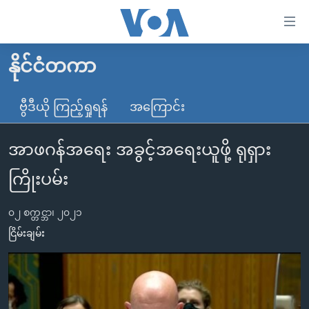
သုံး
ရ
လွယ်ကူ
နိုင်ငံတကာ
မူလစာမျက်နှာ
စေ
မြန်မာ
ဗွီဒီယို ကြည့်ရှုရန်
အကြောင်း
သည့်
ကမ္ဘာ့သတင်းများ
Link
အာဖဂန်အရေး အခွင့်အရေးယူဖို့ ရုရှား
ဗွီဒီယို
နိုင်ငံတကာ
များ
သတင်းလွတ်လပ်ခွင့်
အမေရိကန်
ကြိုးပမ်း
ပင်မ
ရပ်ဝန်းတခု လမ်းတခု အလွန်
တရုတ်
အကြောင်းအရာ
၀၂ စက္တင္ဘာ၊ ၂၀၂၁
သို့
အင်္ဂလိပ်စာလေ့လာမယ်
အစ္စရေး-ပါလက်စတိုင်း
ငြိမ်းချမ်း
ကျော်
အပတ်စဉ်ကဏ္ဍများ
အမေရိကန်သုံးအီဒီယံ
ကြည့်
ရေဒီယိုနှင့်ရုပ်သံ အချက်အလက်များ
မကြေးမုံရဲ့ အင်္ဂလိပ်စာ
ရေဒီယို
ရန်
ပင်မ
ရေဒီယို/တီဗွီအစီအစဉ်
ရုပ်ရှင်ထဲက အင်္ဂလိပ်စာ
တီဗွီ