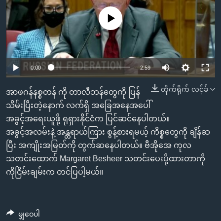
အ
သုတပဒေသာ အင်္ဂလိပ်စာ
ညွန်း
Learning English
No media source currently available
စာမျက်နှာ
သို့
ဗွီအိုအေ လူမှုကွန်ယက်များ
ကျော်
0:00
2:59
ကြည့်
ရန်
တိုက်ရိုက် လင့်ခ်
ဘာသာစကားများ
အာဖဂန်နစ္စတန် ကို တာလီဘန်တွေကို ပြန်
ရှာဖွေ
သိမ်းပြီးတဲ့နောက် လက်ရှိ အခြေအနေအပေါ်
ရန်
အခွင့်အရေးယူဖို့ ရုရှားနိုင်ငံက ပြင်ဆင်နေပါတယ်။
နေရာ
အခွင့်အလမ်းနဲ့ အန္တရာယ်ကြား စွန့်စားရမယ့် ကိစ္စတွေကို ချိန်ဆ
သို့
ပြီး အကျိုးအမြတ်ကို တွက်ဆနေပါတယ်။ ဗီအိုအေ ကုလ
ကျော်
သတင်းထောက် Margaret Besheer သတင်းပေးပို့ထားတာကို
ရန်
ကိုငြိမ်းချမ်းက တင်ပြပါ့မယ်။
မျှဝေပါ