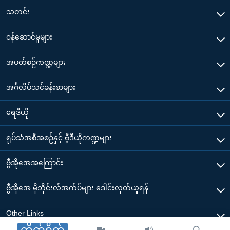
သတင်း
၀န်ဆောင်မှုများ
အပတ်စဉ်ကဏ္ဍများ
အင်္ဂလိပ်သင်ခန်းစာများ
ရေဒီယို
ရုပ်သံအစီအစဉ်နှင့် ဗွီဒီယိုကဏ္ဍများ
ဗွီအိုအေအကြောင်း
ဗွီအိုအေ မိုဘိုင်းလ်အက်ပ်များ ဒေါင်းလုတ်ယူရန်
Other Links
တိုက်ရိုက်