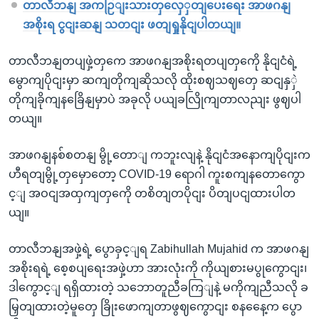
တာလီဘနျ အကဉြျးသားတှလှေှတျပေးရေး အာဖဂနျ
အစိုးရ ငွငျးဆနျ သတငျး ဖတျရှုနိုငျပါတယျ။
တာလီဘနျတပျဖှဲ့တှကေ အာဖဂနျအစိုးရတပျတှကေို နိုငျငံရဲ့
မွောကျပိုငျးမှာ ဆကျတိုကျဆိုသလို ထိုးစဈသဈတှေ ဆငျနှှဲ
တိုကျခိုကျနခြေိနျမှာပဲ အခုလို ပယျခလြိုကျတာလညျး ဖွဈပါ
တယျ။
အာဖဂနျနစ်စတနျ မွို့တောျ ကဘူးလျနဲ့ နိုငျငံအနောကျပိုငျးက
ဟီရတျမွို့တှမှောတော့ COVID-19 ရောဂါ ကူးစကျနတောကွော
င့ျ အဝငျအထှကျတှကေို တစိတျတပိုငျး ပိတျပငျထားပါတ
ယျ။
တာလီဘနျအဖှဲ့ရဲ့ ပွောခှင့ျရ Zabihullah Mujahid က အာဖဂနျ
အစိုးရရဲ့ စေ့စပျရေးအဖှဲ့ဟာ အားလုံးကို ကိုယျစားမပွုကွောငျး၊
ဒါကွောင့ျ ရရှိထားတဲ့ သဘောတူညီခကြျနဲ့ မကိုကျညီသလို ခ
မြှတျထားတဲ့မူတှေ ခြိုးဖောကျတာဖွဈကွောငျး စနနေေ့က ပွော