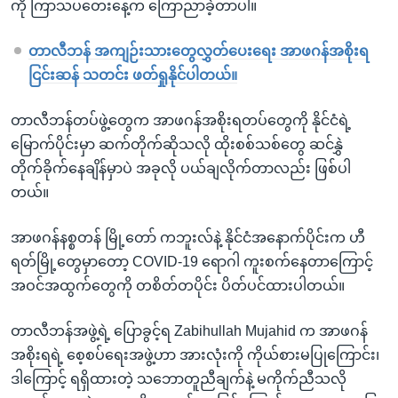
ကို ကြာသပတေးနေ့က ကြောညာခဲ့တာပါ။
တာလီဘန် အကျဉ်းသားတွေလွှတ်ပေးရေး အာဖဂန်အစိုးရ
ငြင်းဆန် သတင်း ဖတ်ရှုနိုင်ပါတယ်။
တာလီဘန်တပ်ဖွဲ့တွေက အာဖဂန်အစိုးရတပ်တွေကို နိုင်ငံရဲ့
မြောက်ပိုင်းမှာ ဆက်တိုက်ဆိုသလို ထိုးစစ်သစ်တွေ ဆင်နွှဲ
တိုက်ခိုက်နေချိန်မှာပဲ အခုလို ပယ်ချလိုက်တာလည်း ဖြစ်ပါ
တယ်။
အာဖဂန်နစ္စတန် မြို့တော် ကဘူးလ်နဲ့ နိုင်ငံအနောက်ပိုင်းက ဟီ
ရတ်မြို့တွေမှာတော့ COVID-19 ရောဂါ ကူးစက်နေတာကြောင့်
အဝင်အထွက်တွေကို တစိတ်တပိုင်း ပိတ်ပင်ထားပါတယ်။
တာလီဘန်အဖွဲ့ရဲ့ ပြောခွင့်ရ Zabihullah Mujahid က အာဖဂန်
အစိုးရရဲ့ စေ့စပ်ရေးအဖွဲ့ဟာ အားလုံးကို ကိုယ်စားမပြုကြောင်း၊
ဒါကြောင့် ရရှိထားတဲ့ သဘောတူညီချက်နဲ့ မကိုက်ညီသလို