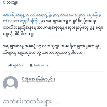
ပါတယျ။
အမရေိကနျနဲ့ တာလီဘနျတို့ ပွီးခဲ့တဲ့လက လကျမှတျရေးထိုးခဲ့
တဲ့ သဘောတူညီခကြျ
မှာ အပဈအခတျ ရပျစဲနိုငျဖို့အရေး
တာလီဘနျတို့အနနေဲ့ အာဖဂနျအစိုးရနဲ့ ဆှေးနှေးပှဲတှေ ပွနျစရမ
ယျလို့ ပါရှိပါတယျ။
အပွနျအလှနျအနနေဲ့ ၁၄ လအတှငျး အမရေိကနျတပျတှေ ရုပျ
သိမျးထှကျခှာရမယျလို့ သဘောတူထားကွပါတယျ။
မျှဝေပါ
Follow us
ဗွီအိုအေ (မြန်မာပိုင်း)
ဆက်စပ်သတင်းများ ...