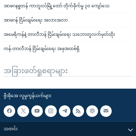
အာဖဂနစ္စတန် ကာဘူးလ်မြို့တော် တိုက်ခိုက်မှု ၃၀ ကျော်သေ
အာဖဂန် ငြိမ်းချမ်းရေး အလားအလာ
အမေရိကန်နဲ့ တာလီဘန် ငြိမ်းချမ်းရေး သဘောတူလက်မှတ်ထိုး
ကန်-တာလီဘန် ငြိမ်းချမ်းရေး အဖုအထစ်ရှိ
အခြားဖတ်ရှုစရာများ
ဗွီအိုအေ လူမှုကွန်ယက်များ
သတင်း