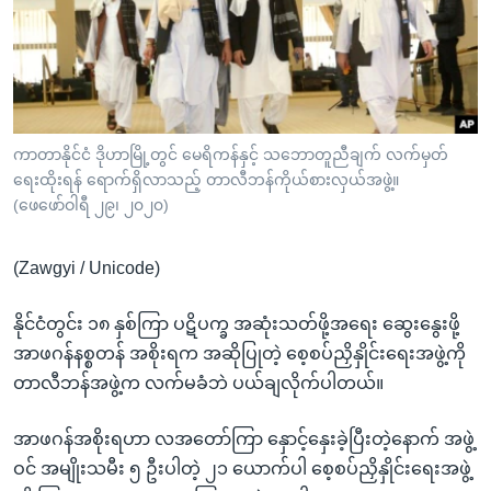
အ
သုတပဒေသာ အင်္ဂလိပ်စာ
ညွန်း
Learning English
စာမျက်နှာ
သို့
ဗွီအိုအေ လူမှုကွန်ယက်များ
ကျော်
ကြည့်
ကာတာနိုင်ငံ ဒိုဟာမြို့တွင် မေရိကန်နှင့် သဘောတူညီချက် လက်မှတ်
ရေးထိုးရန် ရောက်ရှိလာသည့် တာလီဘန်ကိုယ်စားလှယ်အဖွဲ့။
ရန်
ဘာသာစကားများ
(ဖေဖော်ဝါရီ ၂၉၊ ၂၀၂၀)
ရှာဖွေ
ရန်
(Zawgyi / Unicode)
နေရာ
သို့
နိုင်ငံတွင်း ၁၈ နှစ်ကြာ ပဋိပက္ခ အဆုံးသတ်ဖို့အရေး ဆွေးနွေးဖို့
ကျော်
အာဖဂန်နစ္စတန် အစိုးရက အဆိုပြုတဲ့ စေ့စပ်ညှိနှိုင်းရေးအဖွဲ့ကို
ရန်
တာလီဘန်အဖွဲ့က လက်မခံဘဲ ပယ်ချလိုက်ပါတယ်။
အာဖဂန်အစိုးရဟာ လအတော်ကြာ နှောင့်နှေးခဲ့ပြီးတဲ့နောက် အဖွဲ့
ဝင် အမျိုးသမီး ၅ ဦးပါတဲ့ ၂၁ ယောက်ပါ စေ့စပ်ညှိနှိုင်းရေးအဖွဲ့