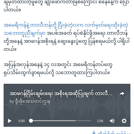
ချမှတ်ထားတဲ့မူတွေ ချိုးဖောက်တာဖြစ်ကြောင်း စနေနေ့က ပြော
ပါတယ်။
အမေရိကန်နဲ့ တာလီဘန်တို့ ပြီးခဲ့တဲ့လက လက်မှတ်ရေးထိုးခဲ့တဲ့
သဘောတူညီချက်မှာ
အပစ်အခတ် ရပ်စဲနိုင်ဖို့အရေး တာလီဘန်
တို့အနေနဲ့ အာဖဂန်အစိုးရနဲ့ ဆွေးနွေးပွဲတွေ ပြန်စရမယ်လို့ ပါရှိပါ
တယ်။
အပြန်အလှန်အနေနဲ့ ၁၄ လအတွင်း အမေရိကန်တပ်တွေ
ရုပ်သိမ်းထွက်ခွာရမယ်လို့ သဘောတူထားကြပါတယ်။
အာဖဂန်ငြိမ်းချမ်းရေး အစိုးရအဆိုပြုချက် တာလီဘန်ပယ်ချ
by
ဗွီအိုအေသတင်းဌာန
No media source currently available
0:00
1:06
တိုက်ရိုက် လင့်ခ်