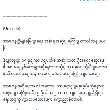
------------------------------------
(Unicode)
အာဖဂနျငွိမျးခမြျးရေး အစိုးရအဆိုပွုခကြျ တာလီဘနျပယျ
ခြ
နိုငျငံတှငျး ၁၈ နှဈကွာ ပဋိပက်ခ အဆုံးသတျဖို့အရေး ဆှေးနှေး
ဖို့ အာဖဂနျနစ်စတနျ အစိုးရက အဆိုပွုတဲ့ စေ့စပျညှိနှိုငျးရေးအ
ဖှဲ့ကို တာလီဘနျအဖှဲ့က လကျမခံဘဲ ပယျခလြိုကျပါတယျ။
အာဖဂနျအစိုးရဟာ လအတောျကွာ နှောင့ျနှေးခဲ့ပွီးတဲ့နောကျ
အဖှဲ့ဝငျ အမြိုးသမီး ၅ ဦးပါတဲ့ ၂၁ ယောကျပါ စေ့စပျညှိနှိုငျး
ရေးအဖှဲ့ကို ကွာသပတေးနေ့က ကွောညာခဲ့တာပါ။