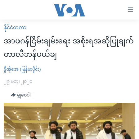
သုံး
ရ
လွယ်ကူ
နိုင်ငံတကာ
မူလစာမျက်နှာ
စေ
အာဖဂန်ငြိမ်းချမ်းရေး အစိုးရအဆိုပြုချက်
မြန်မာ
သည့်
တာလီဘန်ပယ်ချ
ကမ္ဘာ့သတင်းများ
Link
ဗွီဒီယို
နိုင်ငံတကာ
ဗွီအိုအေ (မြန်မာပိုင်း)
များ
သတင်းလွတ်လပ်ခွင့်
အမေရိကန်
၂၉ မတ္၊ ၂၀၂၀
ပင်မ
ရပ်ဝန်းတခု လမ်းတခု အလွန်
တရုတ်
အကြောင်းအရာ
မျှဝေပါ
သို့
အင်္ဂလိပ်စာလေ့လာမယ်
အစ္စရေး-ပါလက်စတိုင်း
ကျော်
အပတ်စဉ်ကဏ္ဍများ
အမေရိကန်သုံးအီဒီယံ
ကြည့်
ရေဒီယိုနှင့်ရုပ်သံ အချက်အလက်များ
မကြေးမုံရဲ့ အင်္ဂလိပ်စာ
ရေဒီယို
ရန်
ပင်မ
ရေဒီယို/တီဗွီအစီအစဉ်
ရုပ်ရှင်ထဲက အင်္ဂလိပ်စာ
တီဗွီ