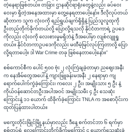
တဲ့နေရာဖြစ်တယ်။ တခြား ဌာနဆိုင်ရာရုံးတွေနဲ့လည်း ခပ်ဝေး
ဝေးမှာ ရှိတဲ့အနေအထားမှာ တွေ့နေရတာပေါ့နော်။ ဒီလိုလုပ်တယ်
ဆိုတာက သူက လုံးဝကို ရည်ရွယ်ချက်ရှိရှိနဲ့ ပြည်သူလူထုကို
ဦးတည်တိုက်ခိုက်တယ်လို့ ပြောလို့ရသလို နိုင်ငံတကာရဲ့ ဥပဒေ
ကိုလည်း လုံးဝကို လေးစားမှုမရှိဘဲနဲ့ ဒီအပေါ်မှာ လျစ်လျူရှု
တယ်။ နိုင်ငံတကာဥပဒေကိုလည်း မထီမဲ့မြင်လုပ်ကြတာလို့ ပြော
လို့ရတာပေါ့။ ဒါ War Crime တခု ဖြစ်နေတာပေါ့နော်။"
စစ်ကောင်စီက ပေါင် ၅၀၀ ဗုံး ၂ လုံးကြဲချခဲ့တာမှာ ညဈေးအနီး
က နေအိမ်တွေအပေါ်နဲ့ ကျားဖြူခန်းမအနီး ၂ နေရာမှာ ကျ
ရောက်ပေါက်ကွဲခဲ့ကြောင်း၊ ကလေး ၂ ဦး၊ အမျိုးသား ၅ ဦး နဲ့
ကိုယ်ဝန်ဆောင်တဦးအပါအဝင် အမျိုးသမီး ၄ ဦး သေဆုံး
ကြောင်းနဲ့ ၁၁ ယောက် ထိခိုက်ခဲ့ကြောင်း TNLA က အစောပိုင်းက
ထုတ်ပြန်ထားပါတယ်။
မကွေးတိုင်းမြိုင်မြို့နယ်မှာလည်း ဒီနေ့ စက်တင်ဘာ ၆ ရက်မှာ
စစ်တပ်ရဲ့ လေကြောင်းတိုက်ခိုက်မှုကြောင့် ၄ ယောက်သေဆုံးခဲ့