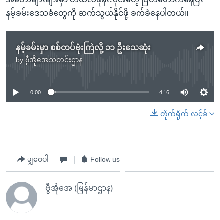
နမ့်ခမ်းဒေသခံတွေကို ဆက်သွယ်နိုင်ဖို့ ခက်ခဲနေပါတယ်။
နမ့်ခမ်းမှာ စစ်တပ်ဗုံးကြဲလို့ ၁၁ ဦးသေဆုံး
by
ဗွီအိုအေသတင်းဌာန
No media source currently available
0:00
4:16
တိုက်ရိုက် လင့်ခ်
မျှဝေပါ
Follow us
ဗွီအိုအေ (မြန်မာဌာန)