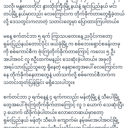
သလို၊ မန္တလေးတိုင်း နွားထိုးကြီးမြို့နယ်နဲ့ ချင်းပြည်နယ် မင်း
တပ်မြို့နယ်မှာလည်း လေကြောင်းက တိုက်ခိုက်တာတွေရှိခဲ့တယ်
လို့ ဒေသတွင်းကလာတဲ့ သတင်းတွေမှာ ပြောထားကြပါတယ်။
မနေ့ စက်တင်ဘာ ၅ ရက် ကြာသပတေးနေ့ ညပိုင်းကတော့
ရှမ်းပြည်နယ်တောင်ပိုင်း ဖယ်ခုံမြို့က စစ်ဘေးရှောင်စခန်းတခု
ကို စစ်ကောင်စီက ဗုံးကြဲတိုက်ခိုက်တာကြောင့် ကလေး ၅ ဦး
အပါအဝင် လူ ၈ဦးထက်မနည်း သေဆုံးခဲ့ပါတယ်။ အခုလို
အရပ်သားပြည်သူတွေ ရှိနေတဲ့ နေရာတွေအပေါ် လေကြောင်းက
နေ တိုက်ခိုက်နေတာတွေနဲ့ ပတ်သက်လို့ စစ်ကောင်စီဘက်က
သတင်းထုတ်ပြန်ခြင်း မရှိသေးပါဘူး။
စက်တင်ဘာ ၃ ရက်နေ့နဲ့ ၄ ရက်ကလည်း မန်တုံမြို့နဲ့ သီပေါမြို့
တွေအပေါ် ဗုံးကြဲတိုက်ခိုက်တာကြောင့် လူ ၁ ယောက် သေဆုံးပြီး
၃ ယောက် ထိခိုက်ခဲ့ပါတယ်။ လောလောဆယ်မှာတော့
ရှမ်းပြည်နယ် မန်တုံ၊ သီပေါ၊ ကျောက်မဲ၊ နမ့်ခမ်းအပါအဝင်မြို့
အတော်များများမှာ တယ်လီဖုန်းလိုင်းတွေ ပြတ်တောက်နေပြီး