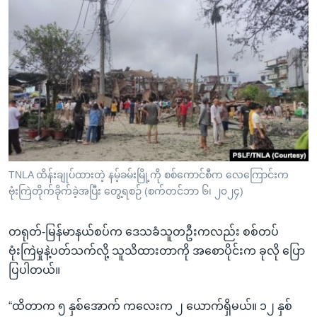
TNLA ထိန်းချုပ်ထားတဲ့ နမ့်ခမ်းမြို့ကို စစ်ကောင်စီက လေကြောင်းက
ဗုံးကြဲတိုက်ခိုက်ခဲ့အပြီး တွေ့ရစဉ် (စက်တင်ဘာ ၆၊ ၂၀၂၄)
တရုတ်-မြန်မာနယ်စပ်က ဒေသခံသူတဦးကလည်း စစ်တပ်
ဗုံးကြဲမှုနဲ့ပတ်သက်လို့ သူသိထားတာကို အစောပိုင်းက ခုလို ပြော
ပြပါတယ်။
“ထိတာက ၅ နှစ်အောက် ကလေးက ၂ ယောက်ရှိမယ်။ ၁၂ နှစ်