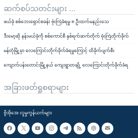
ဆက်စပ်သတင်းများ ...
ဖယ်ခုံ စစ်ဘေးရှောင်စခန်း ဗုံးကြဲခံရမှု ၈ ဦးထက်မနည်းသေ
ဒီးမော့ဆို နန်းမယ်ခုံကို စစ်ကောင်စီ နှစ်ရက်ဆက်တိုက် ဗုံးကြဲတိုက်ခိုက်
မန်တုံမြို့မှာ လေကြောင်းတိုက်ခိုက်ခံရမှုကြောင့် ထိခိုက်ပျက်စီး
ကျောက်ပန်းတောင်းမြို့နယ် ကျေးရွာတချို့ လေကြောင်းတိုက်ခိုက်ခံရ
အခြားဖတ်ရှုစရာများ
ဗွီအိုအေ လူမှုကွန်ယက်များ