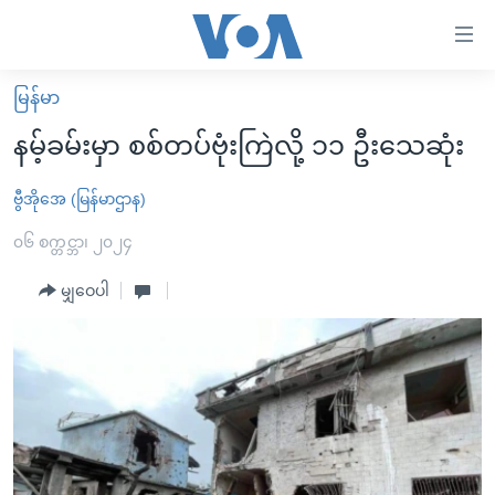
သုံး
ရ
လွယ်ကူ
မြန်မာ
မူလစာမျက်နှာ
စေ
နမ့်ခမ်းမှာ စစ်တပ်ဗုံးကြဲလို့ ၁၁ ဦးသေဆုံး
မြန်မာ
သည့်
ကမ္ဘာ့သတင်းများ
ဗွီအိုအေ (မြန်မာဌာန)
Link
ဗွီဒီယို
နိုင်ငံတကာ
၀၆ စက္တင္ဘာ၊ ၂၀၂၄
များ
သတင်းလွတ်လပ်ခွင့်
အမေရိကန်
မျှဝေပါ
ပင်မ
ရပ်ဝန်းတခု လမ်းတခု အလွန်
တရုတ်
အကြောင်းအရာ
သို့
အင်္ဂလိပ်စာလေ့လာမယ်
အစ္စရေး-ပါလက်စတိုင်း
ကျော်
အပတ်စဉ်ကဏ္ဍများ
အမေရိကန်သုံးအီဒီယံ
ကြည့်
ရေဒီယိုနှင့်ရုပ်သံ အချက်အလက်များ
မကြေးမုံရဲ့ အင်္ဂလိပ်စာ
ရေဒီယို
ရန်
ပင်မ
ရေဒီယို/တီဗွီအစီအစဉ်
ရုပ်ရှင်ထဲက အင်္ဂလိပ်စာ
တီဗွီ