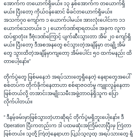
အောက်က တယောက်ရှိမယ်။ ၁၃ နှစ်အောက်က တယောက်ရှိ
မယ်။ ပြီးတော့ ကိုယ်ဝန်ဆောင် မိခင်တယောက်ရှိမယ်။
အသက်၇၀ ကျော်က ၁ ယောက်ပါမယ်။ အားလုံးပေါင်းက ၁၁
ယောက်သေတယ်။ ၁၂ ယောက်ဒဏ်ရာရတယ်။ အခုက လူက
ထပ်ရှာတုံး။ ဒီဗုံးဒဏ်ကြောင့် ပျက်ဆီးသွားတာ အိမ် ၂၀ ကျော်ရှိ
မယ်။ ပြီးတော့ ဒီအစအနတွေ စင်သွားတဲ့အချိန်မှာ တချို့အိမ်
တွေ သွားထိတဲ့အချိန်မှာကျတော့ အိမ်ပေါင်း ၅၀ ထက်မနည်း ထိ
တာပေါ့နော်။”
တိုက်ပွဲတွေ ဖြစ်မနေဘဲ အရပ်သားတွေရှိနေတဲ့ နေရာတွေအပေါ်
စစ်တပ်က တိုက်ခိုက်နေတာဟာ စစ်ရာဇဝတ်မှု ကျူးလွန်နေတာ
ဖြစ်တယ်လို့ တအာင်းအမျိုးသမီးအဖွဲ့တာဝန်ရှိသူက ပြော
လိုက်ပါတယ်။
“ ဒီနမ့်ခမ်းမှာဖြစ်သွားတဲ့ဟာဆိုရင် တိုက်ပွဲမရှိဘူးပေါ့နော်။ ဒီ
Operation ပြီးကတည်းက ဒါ ပထမဆုံးအကြိမ်လာပြီးမှ ကြဲတာ
ဖြစ်တယ်။ သူတို့ ကြဲတဲ့နေရာဟာ ပြည်သူလူထု အရပ်သားတွေ ရှိ