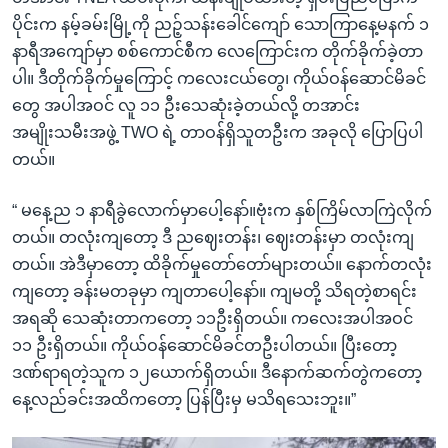
ပိုင်းက နမ့်ခမ်းမြို့ကို ညဉ့်သန်းခေါင်ကျော် သောကြာနေ့မနက် ၁
နာရီအကျော်မှာ စစ်ကောင်စီက လေကြောင်းက တိုက်ခိုက်ခဲ့တာ
ပါ။ ဒီတိုက်ခိုက်မှုကြောင့် ကလေးငယ်တွေ၊ ကိုယ်ဝန်ဆောင်မိခင်
တွေ အပါအဝင် လူ ၁၁ ဦးသေဆုံးခဲ့တယ်လို့ တအာင်း
အမျိုးသမီးအဖွဲ့ TWO ရဲ့ တာဝန်ရှိသူတဦးက အခုလို ပြောပြပါ
တယ်။
“ မနေ့ည ၁ နာရီခွဲလောက်မှာပေါ့နော်။ဗုံးက နှစ်ကြိမ်လာကြဲလိုက်
တယ်။ တလုံးကျတော့ ဒီ ညဈေးတန်း၊ ဈေးတန်းမှာ တလုံးကျ
တယ်။ အဲဒီမှာတော့ ထိခိုက်မှုတော်တော်များတယ်။ နောက်တလုံး
ကျတော့ ခန်းမတခုမှာ ကျတာပေါ့နော်။ ကျမတို့ သိရတဲ့စာရင်း
အရဆို သေဆုံးတာကတော့ ၁၁ဦးရှိတယ်။ ကလေးအပါအဝင်
၁၁ ဦးရှိတယ်။ ကိုယ်ဝန်ဆောင်မိခင်တဦးပါတယ်။ ပြီးတော့
ဒဏ်ရာရတဲ့သူက ၁၂ယောက်ရှိတယ်။ ဒီနောက်ဆက်တွဲကတော့
နေ့လည်ခင်းအထိကတော့ ပြန်ပြီးမှ မသိရသေးဘူး။”