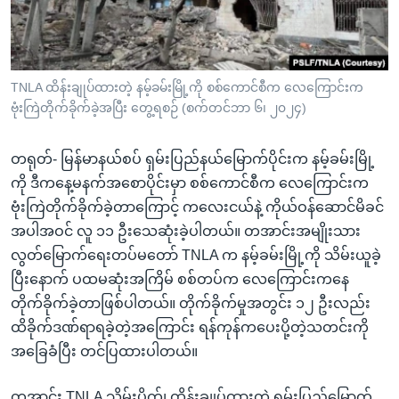
အ
သုတပဒေသာ အင်္ဂလိပ်စာ
ညွန်း
Learning English
စာမျက်နှာ
သို့
ဗွီအိုအေ လူမှုကွန်ယက်များ
TNLA ထိန်းချုပ်ထားတဲ့ နမ့်ခမ်းမြို့ကို စစ်ကောင်စီက လေကြောင်းက
ကျော်
ဗုံးကြဲတိုက်ခိုက်ခဲ့အပြီး တွေ့ရစဉ် (စက်တင်ဘာ ၆၊ ၂၀၂၄)
ကြည့်
ရန်
တရုတ်- မြန်မာနယ်စပ် ရှမ်းပြည်နယ်မြောက်ပိုင်းက နမ့်ခမ်းမြို့
ဘာသာစကားများ
ရှာဖွေ
ကို ဒီကနေ့မနက်အစောပိုင်းမှာ စစ်ကောင်စီက လေကြောင်းက
ရန်
ဗုံးကြဲတိုက်ခိုက်ခဲ့တာကြောင့် ကလေးငယ်နဲ့ ကိုယ်ဝန်ဆောင်မိခင်
နေရာ
အပါအဝင် လူ ၁၁ ဦးသေဆုံးခဲ့ပါတယ်။ တအာင်းအမျိုးသား
သို့
လွတ်မြောက်ရေးတပ်မတော် TNLA က နမ့်ခမ်းမြို့ကို သိမ်းယူခဲ့
ကျော်
ပြီးနောက် ပထမဆုံးအကြိမ် စစ်တပ်က လေကြောင်းကနေ
ရန်
တိုက်ခိုက်ခဲ့တာဖြစ်ပါတယ်။ တိုက်ခိုက်မှုအတွင်း ၁၂ ဦးလည်း
ထိခိုက်ဒဏ်ရာရခဲ့တဲ့အကြောင်း ရန်ကုန်ကပေးပို့တဲ့သတင်းကို
အခြေခံပြီး တင်ပြထားပါတယ်။
တအာင်း TNLA သိမ်းပိုက်၊ ထိန်းချုပ်ထားတဲ့ ရှမ်းပြည်မြောက်