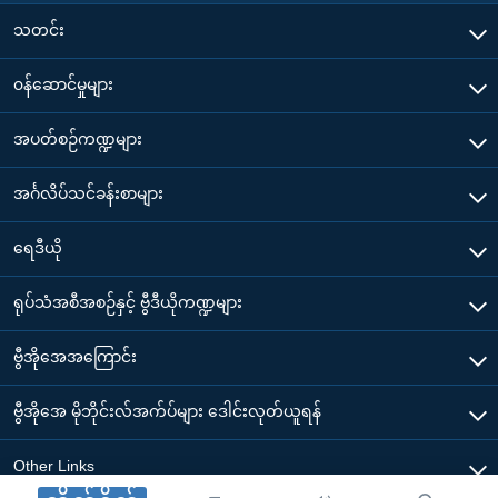
သတင်း
၀န်ဆောင်မှုများ
အပတ်စဉ်ကဏ္ဍများ
အင်္ဂလိပ်သင်ခန်းစာများ
ရေဒီယို
ရုပ်သံအစီအစဉ်နှင့် ဗွီဒီယိုကဏ္ဍများ
ဗွီအိုအေအကြောင်း
ဗွီအိုအေ မိုဘိုင်းလ်အက်ပ်များ ဒေါင်းလုတ်ယူရန်
Other Links