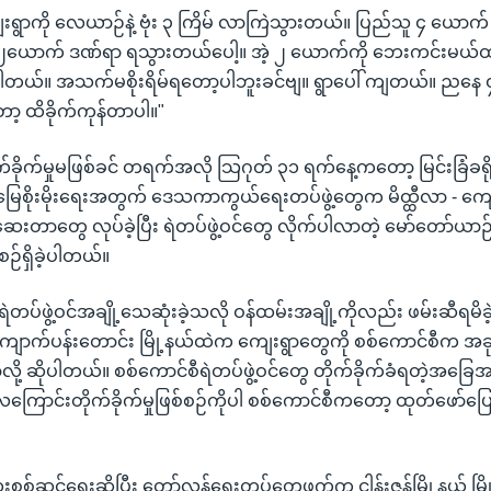
ကျေးရွာကို လေယာဉ်နဲ့ ဗုံး ၃ ကြိမ် လာကြဲသွားတယ်။ ပြည်သူ ၄ ယော
း ၂ယောက် ဒဏ်ရာ ရသွားတယ်ပေါ့။ အဲ့ ၂ ယောက်ကို ဘေးကင်းမယ်ထ
ားပါတယ်။ အသက်မစိုးရိမ်ရတော့ပါဘူးခင်ဗျ။ ရွာပေါ် ကျတယ်။ ညနေ
ော့ ထိခိုက်ကုန်တာပါ။"
်ခိုက်မှုမဖြစ်ခင် တရက်အလို သြဂုတ် ၃၁ ရက်နေ့ကတော့ မြင်းခြံခရိ
ြေစိုးမိုးရေးအတွက် ဒေသကာကွယ်ရေးတပ်ဖွဲ့တွေက မိထ္ထီလာ - ကျ
စ်ဆေးတာတွေ လုပ်ခဲ့ပြီး ရဲတပ်ဖွဲ့ဝင်တွေ လိုက်ပါလာတဲ့ မော်တော်ယာဉ
်စဉ်ရှိခဲ့ပါတယ်။
ာ ရဲတပ်ဖွဲ့ဝင်အချို့သေဆုံးခဲ့သလို ဝန်ထမ်းအချို့ကိုလည်း ဖမ်းဆီရမိခ
ျောက်ပန်းတောင်း မြို့နယ်ထဲက ကျေးရွာတွေကို စစ်ကောင်စီက အခုလိ
ို့ ဆိုပါတယ်။ စစ်ကောင်စီရဲတပ်ဖွဲ့ဝင်တွေ တိုက်ခိုက်ခံရတဲ့အခြေ
ောင်းတိုက်ခိုက်မှုဖြစ်စဉ်ကိုပါ စစ်ကောင်စီကတော့ ထုတ်ဖော်ပြေ
ထူးစစ်ဆင်ရေးဆိုပြီး တော်လှန်ရေးတပ်တွေဖက်က ငါန်းဇွန်မြို့နယ် မြို