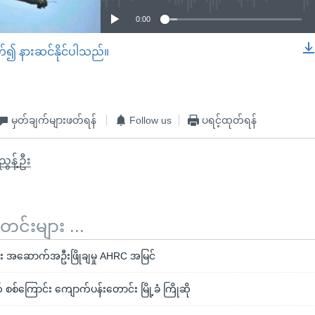
0:00
တ်၍ နားဆင်နိုင်ပါသည်။
EMBED
မှတ်ချက်များဖတ်ရန်
Follow us
ပရင့်ထုတ်ရန်
ွန့်ဦး
်းများ ...
း အဆောက်အဦးဖြိုချမှု AHRC အမြင်
စ်ကြောင်း ကျောက်ပန်းတောင်း မြို့ခံ ကြိုဆို