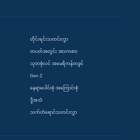
တိုင်းရင်းသတင်းလွှာ
တပတ်အတွင်း အားကစား
သုတစုံလင် အမေရိကန်တခွင်
Gen Z
နေရာပေါင်းစုံ အကြောင်းစုံ
ဒို့အသံ
သက်တံရောင်သတင်းလွှာ