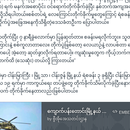
) ရက် မနက်အစောပိုင်း ဝင်ရောက်တိုက်ခိုက်ခဲ့ပြီး နှစ်ဘက်အကျအဆု
ို့သိရပါတယ်။စစ်တပ်ရဲ့ လေကြောင်းတိုက်ခိုက်မှုတွေကြောင့် ရဲစခန်း
ို့ တိုက်ပွဲအခြေအနေကိုသိရှိတဲ့ဒေသခံတဦးက ပြောပါတယ်။
ာတိုက်ပြီး ၇ နာရီခွဲလောက်မှာ ပြန်ဆုတ်တာ။ စခန်းမရလိုက်ဘူး။ သ
ြောင်းနဲ့ စစ်ကူလာတာလေ။ တိုက်ပွဲဖြစ်တော့ လေယာဉ်နဲ့ လာပစ်တ
ာပေါ့ အဲ့တော့ ဆုတ်ခွာလိုက်ရတာပေါ့။ ကျဆုံးမှုတွေက ကိုယ့်ဘက
ာက်ထိ (သေဆုံး) တယ်လို့ ကြားတယ်။"
ဲမှာ ငါန်းမြာကြီး ၊ မြို့သာ ၊ ငါန်းဇွန် မြို့နယ် ရဲစခန်း ၃ ခုရှိပြီး ငါန်းမ
်လ ၁၉ ရက်မှာ ကာကွယ်ရေး တပ်ဖွဲ့တွေ တိုက်ခိုက်သိမ်းပိုက်ခဲ့ပြီးနော
်လက် တိုက်ခိုက်နေတာလည်းဖြစ်ပါတယ်။
ကျောက်ပန်းတောင်းမြို့နယ် ကျေးရွာတချို့ လေကြောင်းတိုက်ခိုက်ခံရ
EMBE
by
ဗွီအိုအေသတင်းဌာန
No media source currently available