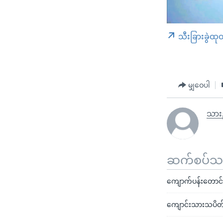
သီးခြားခွဲထု
မျှဝေပါ
သားည
ဆက်စပ်သတင
ကျောက်ပန်းတောင်
ကျောင်းသားသပိတ် စ