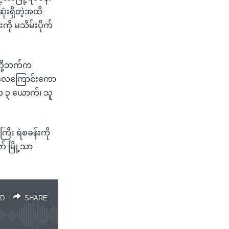
ံးရှိတဲ့အထိ
ကို မသိမ်းပိုက်
ူတို့ဘက်က
ာ လေကြောင်းကော
်က ၃ ယောက်၊ သူ
ြာကြီး ရဲစခန်းကို
က် မြို့သာ
D
SHARE