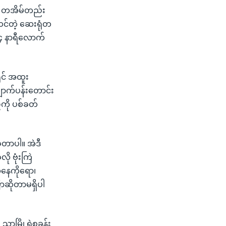
က် တအိမ်တည်း
င်တဲ့ ဆေးရုံတ
 ၄ နာရီလောက်
ုင် အထူး
ောက်ပန်းတောင်း
်ကို ပစ်ခတ်
ဲ့တာပါ။ အဲဒီ
ု ဗုံးကြဲ
အနေကိုရော၊
ာဆိုတာမရှိပါ
့သာမြို့ရဲစခန်း