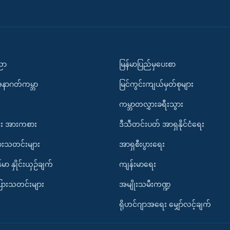
ပညာ
မြန်မာပြည်မှပေးစာ
အနာဂတ်ကမ္ဘာ
မြင်ကွင်းကျယ်မှတ်စုများ
ကမ္ဘာတလွှားခရီးသွား
း အားကစား
ဒီသီတင်းပတ် အာရှနိုင်ငံရေး
ားသတင်းများ
အာရှစီးပွားရေး
်မာ နှိုင်းယှဉ်ချက်
ကျန်းမာရေး
ပြားသတင်းများ
အမျိုးသမီးကဏ္ဍ
ရိုဟင်ဂျာအရေး မျှော်လင့်ချက်