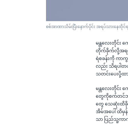
စစ်အာဏာသိမ်းပြီးနောက်ပိုင်း အရပ်သားနေထိုင်
မန္တလေးတိုင်း 
တိုက်ခိုက်လို့အ
ရဲစခန်းကို ကာကွ
လည်း သိရပါတယ်
သတင်းပေးပို့ထ
မန္တလေးတိုင်း ကျ
တွေကိုစက်တင်ဘာ
တွေ သေဆုံးထိခိ
အိမ်အပေါ် ထိမှန
သာ ပြည်သူ့ကာက