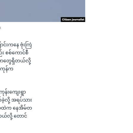
။
င်းကနေ ဗုံးကြဲ
ည်း စစ်ကောင်စီ
ာတွေရှိတယ်လို့
်ကုန်က
ူကုန်းကျေးရွာ
ဲ့လို့ အရပ်သား
းရွာထဲက နေအိမ်တ
တယ်လို့ တောင်