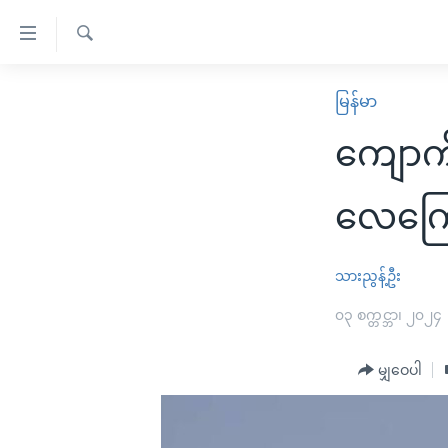
သုံး
ရ
ရှာဖွေ
လွယ်ကူ
မူလစာမျက်နှာ
မြန်မာ
ရ
စေ
မြန်မာ
လာ
ကျောက်
သည့်
ဒ်
ကမ္ဘာ့သတင်းများ
Link
ဗွီဒီယို
နိုင်ငံတကာ
လေကြော
များ
သတင်းလွတ်လပ်ခွင့်
အမေရိကန်
ပင်မ
ရပ်ဝန်းတခု လမ်းတခု အလွန်
တရုတ်
သားညွန့်ဦး
အကြောင်းအရာ
အင်္ဂလိပ်စာလေ့လာမယ်
အစ္စရေး-ပါလက်စတိုင်း
၀၃ စက္တင္ဘာ၊ ၂၀၂၄
သို့
အပတ်စဉ်ကဏ္ဍများ
အမေရိကန်သုံးအီဒီယံ
ကျော်
မျှဝေပါ
ကြည့်
ရေဒီယိုနှင့်ရုပ်သံ အချက်အလက်များ
မကြေးမုံရဲ့ အင်္ဂလိပ်စာ
ရေဒီယို
ရန်
ရေဒီယို/တီဗွီအစီအစဉ်
ရုပ်ရှင်ထဲက အင်္ဂလိပ်စာ
တီဗွီ
ပင်မ