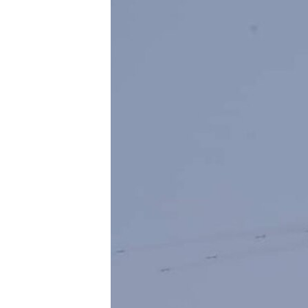
သုတပဒေသာ အင်္ဂလိပ်စာ
အ
ညွန်း
စာမျက်နှာ
သို့
ကျော်
ကြည့်
ရန်
ရှာဖွေ
ရန်
နေရာ
သို့
ကျော်
ရန်