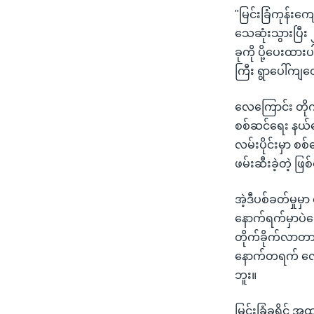
"မြင်းခြံကုန်း
သေဆုံးသွားပြီ
ခုကို ပို့ပေးထ
ကြီး ရွာပေါ်ကျတ
လေကြောင်း တိုက
စစ်ဆင်ရေး နယ်မ
လမ်းပိုင်းမှာ စ
ဖမ်းဆီးခဲ့တဲ့ ဖြစ
အဲ့ဒီပစ်ခတ်မှုမှ
နောက်ရက်မှာပဲက
တိုက်ခိုက်လာတာလ
နောက်တရက် လေကြ
ဘူး။
မြင်းခြံခရိုင် အ