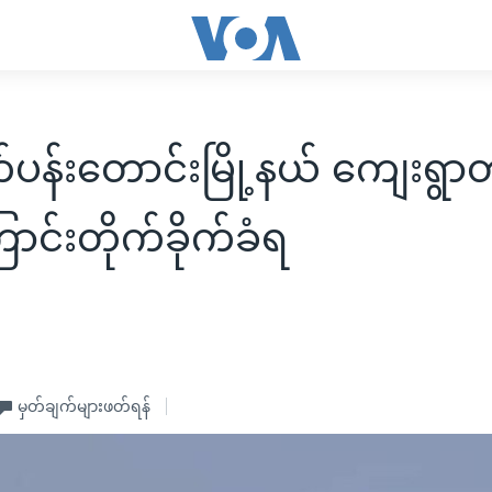
ပန်းတောင်းမြို့နယ် ကျေးရွာတ
င်းတိုက်ခိုက်ခံရ
မှတ်ချက်များဖတ်ရန်