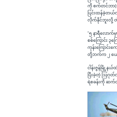
ကို စက်တင်ဘာ(၁
ပြင်းထန်ခဲ့တယ်လ
လိုက်နိုင်ဘူးလ
"၅ နာရီလောက်မှ
စစ်ကြောင်း ၃က
ကုန်းကြောင်းကေ
တို့ဘက်က ၂ ယေ
ငါန်းဇွန်မြို့နယ်ထ
ပြီးခဲ့တဲ့ သြဂုတ
ရဲစခန်းကို ဆက