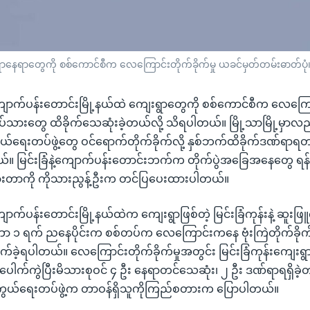
ရာနေရာတွေကို စစ်ကောင်စီက လေကြောင်းတိုက်ခိုက်မှု ယခင်မှတ်တမ်းဓာတ်ပုံ
ကျောက်ပန်းတောင်းမြို့နယ်ထဲ ကျေးရွာတွေကို စစ်ကောင်စီက လေကြော
ရပ်သားတွေ ထိခိုက်သေဆုံးခဲ့တယ်လို့ သိရပါတယ်။ မြို့သာမြို့မှာလ
ယ်ရေးတပ်ဖွဲ့တွေ ဝင်ရောက်တိုက်ခိုက်လို့ နှစ်ဘက်ထိခိုက်ဒဏ်ရာရတ
။ မြင်းခြံနဲ့ကျောက်ပန်းတောင်းဘက်က တိုက်ပွဲအခြေအနေတွေ ရန
ားတာကို ကိုသားညွန့်ဦးက တင်ပြပေးထားပါတယ်။
ောက်ပန်းတောင်းမြို့နယ်ထဲက ကျေးရွာဖြစ်တဲ့ မြင်းခြံကုန်းနဲ့ ဆူးဖြ
 ၁ ရက် ညနေပိုင်းက စစ်တပ်က လေကြောင်းကနေ ဗုံးကြဲတိုက်ခိုက်ခ
ုက်ခဲ့ရပါတယ်။ လေကြောင်းတိုက်ခိုက်မှုအတွင်း မြင်းခြံကုန်းကျေ
်ပေါက်ကွဲပြီးမိသားစုဝင် ၄ ဦး နေရာတင်သေဆုံး၊ ၂ ဦး ဒဏ်ရာရရှိခဲ့
ွယ်ရေးတပ်ဖွဲ့က တာဝန်ရှိသူကိုကြည်စတားက ပြောပါတယ်။