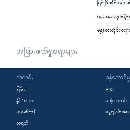
မြင်းခြံခရိုင်တွင်
တောင်သာ နွားထိုး
မန္တလေးတိုင်း တရု
အခြားဖတ်ရှုစရာများ
သတင်း
၀န်ဆောင်မှ
မြန်မာ
RSS
နိုင်ငံတကာ
ပေါ့ဒ်ကတ်စ်
အမေရိကန်
နေ့စဉ်အီးမေ
တရုတ်