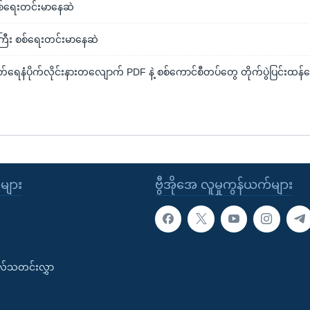
း စစ်ရေးတင်းမာနေဆဲ
ကြီး စစ်ရေးတင်းမာနေဆဲ
တ်ရေနံပိုက်လိုင်းနားတလျောက် PDF နဲ့ စစ်ကောင်စီတပ်တွေ တိုက်ပွဲပြင်းထန်
ုများ
ဗွီအိုအေ လူမှုကွန်ယက်များ
းလ်သတင်းလွှာ