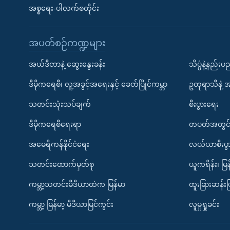
အစ္စရေး-ပါလက်စတိုင်း
အပတ်စဉ်ကဏ္ဍများ
အယ်ဒီတာနဲ့ ဆွေးနွေးခန်း
သိပ္ပံနဲ့နည်း
ဒီမိုကရေစီ၊ လူ့အခွင့်အရေးနှင့် ခေတ်ပြိုင်ကမ္ဘာ
ဥတုရာသီနဲ့ 
သတင်းသုံးသပ်ချက်
စီးပွားရေး
ဒီမိုကရေစီရေးရာ
တပတ်အတွင်
အမေရိကန်နိုင်ငံရေး
လယ်ယာစီးပွ
သတင်းထောက်မှတ်စု
ယူကရိန်း၊ မြန
ကမ္ဘာ့သတင်းမီဒီယာထဲက မြန်မာ
ထူးခြားဆန်း
ကမ္ဘာ့ မြန်မာ့ မီဒီယာမြင်ကွင်း
လူမှုရှုခင်း