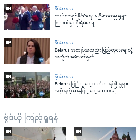
နိုင်ငံတကာ
ဘယ်လာရုစ်နိုင်ငံရေး မငြိမ်သက်မှု ရုရှား
ကြားဝင်မှာ စိုးရိမ်နေရ
နိုင်ငံတကာ
Belarus အကျပ်အတည်း ပြည်တွင်းရေးလို့
အတိုက်အခံသတ်မှတ်
နိုင်ငံတကာ
Belarus ပြည်သူတွေဘက်က ရပ်ဖို့ ရုရှား
အစိုးရကို ဆန္ဒပြသူတွေတောင်းဆို
ဗွီဒီယို ကြည့်ရှုရန်