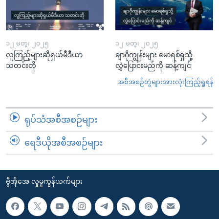
၁၂ မတ္၊ ၂၀၂၅
၁၂ မတ္၊ ၂၀၂၅
လူကြည့်များဆိုရှယ်မီဒီယာ
ချာဂိုကျွန်းများ မောရစ်ရှသို့
သတင်းတို
လွှဲပြောင်းမည်ကို ဆန့်ကျင်
အစီအစဉ်တွဲများအားလုံးကြည့်ရှုရန်
ရုပ်သံအစီအစဉ်များ
ရေဒီယိုအစီအစဉ်များ
ဗွီအိုအေ လူမှုကွန်ယက်များ