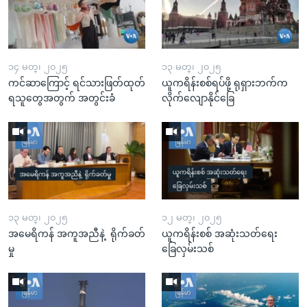
၁၄ မတ္၊ ၂၀၂၅
၁၃ မတ္၊ ၂၀၂၅
ကင်ဆာကြောင့် ရင်သားဖြတ်ထုတ်
ယူကရိန်းစစ်ရပ်ဖို့ ရုရှားဘက်က
ရသူတွေအတွက် အတွင်းခံ
လိုက်လျောနိုင်ခြေ
၁၃ မတ္၊ ၂၀၂၅
၁၂ မတ္၊ ၂၀၂၅
အမေရိကန် အကူအညီနဲ့ ရိုက်ခတ်
ယူကရိန်းစစ် အဆုံးသတ်ရေး
မှု
ခြေလှမ်းသစ်