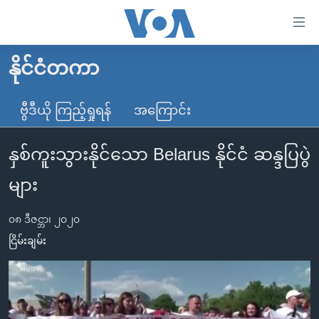
သုံး
ရ
လွယ်ကူ
နိုင်ငံတကာ
မူလစာမျက်နှာ
စေ
မြန်မာ
ဗွီဒီယို ကြည့်ရှုရန်
အကြောင်း
သည့်
ကမ္ဘာ့သတင်းများ
Link
နှစ်ကူးသွားနိုင်သော Belarus နိုင်ငံ ဆန္ဒပြပွဲ
ဗွီဒီယို
နိုင်ငံတကာ
များ
သတင်းလွတ်လပ်ခွင့်
အမေရိကန်
များ
ပင်မ
ရပ်ဝန်းတခု လမ်းတခု အလွန်
တရုတ်
အကြောင်းအရာ
၀၈ ဒီဇင္ဘာ၊ ၂၀၂၀
သို့
အင်္ဂလိပ်စာလေ့လာမယ်
အစ္စရေး-ပါလက်စတိုင်း
ငြိမ်းချမ်း
ကျော်
အပတ်စဉ်ကဏ္ဍများ
အမေရိကန်သုံးအီဒီယံ
ကြည့်
ရေဒီယိုနှင့်ရုပ်သံ အချက်အလက်များ
မကြေးမုံရဲ့ အင်္ဂလိပ်စာ
ရေဒီယို
ရန်
ပင်မ
ရေဒီယို/တီဗွီအစီအစဉ်
ရုပ်ရှင်ထဲက အင်္ဂလိပ်စာ
တီဗွီ