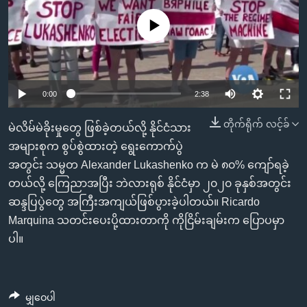
အ
သုတပဒေသာ အင်္ဂလိပ်စာ
ညွန်း
Learning English
No media source currently available
စာမျက်နှာ
သို့
ဗွီအိုအေ လူမှုကွန်ယက်များ
ကျော်
0:00
2:38
ကြည့်
ရန်
တိုက်ရိုက် လင့်ခ်
ဘာသာစကားများ
မဲလိမ်မဲခိုးမှုတွေ ဖြစ်ခဲ့တယ်လို့ နိုင်ငံသား
ရှာဖွေ
အများစုက စွပ်စွဲထားတဲ့ ရွေးကောက်ပွဲ
ရန်
အတွင်း သမ္မတ Alexander Lukashenko က မဲ ၈၀% ကျော်ရခဲ့
နေရာ
တယ်လို့ ကြေညာအပြီး ဘဲလားရုစ် နိုင်ငံမှာ ၂၀၂၀ ခုနှစ်အတွင်း
သို့
ဆန္ဒပြပွဲတွေ အကြီးအကျယ်ဖြစ်ပွားခဲ့ပါတယ်။ Ricardo
ကျော်
Marquina သတင်းပေးပို့ထားတာကို ကိုငြိမ်းချမ်းက ပြောပမှာ
ရန်
ပါ။
မျှဝေပါ