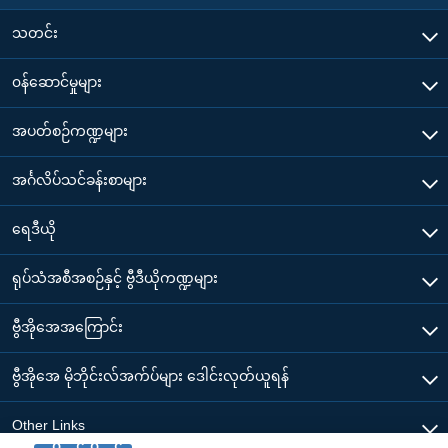
သတင်း
၀န်ဆောင်မှုများ
အပတ်စဉ်ကဏ္ဍများ
အင်္ဂလိပ်သင်ခန်းစာများ
ရေဒီယို
ရုပ်သံအစီအစဉ်နှင့် ဗွီဒီယိုကဏ္ဍများ
ဗွီအိုအေအကြောင်း
ဗွီအိုအေ မိုဘိုင်းလ်အက်ပ်များ ဒေါင်းလုတ်ယူရန်
Other Links