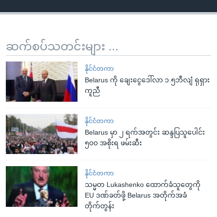
ဆက်စပ်သတင်းများ ...
နိုင်ငံတကာ
Belarus ကို ချေးငွေဒေါ်လာ ၁.၅ဘီလျံ ရုရှား
ကူညီ
နိုင်ငံတကာ
Belarus မှာ ၂ ရက်အတွင်း ဆန္ဒပြသူပေါင်း
၅၀၀ အစိုးရ ဖမ်းဆီး
နိုင်ငံတကာ
သမ္မတ Lukashenko ထောက်ခံသူတွေကို
EU ဒဏ်ခတ်ဖို့ Belarus အတိုက်အခံ
တိုက်တွန်း