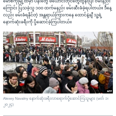
မော်စကိုမြို့ထဲမှာ ပန်းတွေ ဖယောင်းတိုင်တွေထွန်းပြီး ဝမ်းနည်း
ကြောင်း ပြသခဲ့သူ ၁၀၀ ထက်မနည်း ဖမ်းဆီးခံခဲ့ရပါတယ်။ ဒီနေ့
လည်း ဖမ်းခံရနိုင်တဲ့ အန္တရာယ်ကြားကနေ ထောင်နဲ့ချီ သူ့ရဲ့
နောက်ဆုံးခရီးကို ပို့ဆောင်ခဲ့ကြပါတယ်။
Alexey Navalny နောက်ဆုံးခရီးလာရောက်ပို့ဆောင်ကြသူများ (မတ် ၁၊
၂၀၂၄)