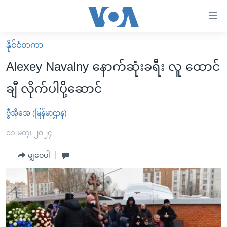
သုံး
ရ
လွယ်ကူ
နိုင်ငံတကာ
မူလစာမျက်နှာ
စေ
Alexey Navalny နောက်ဆုံးခရီး လူ ထောင်
မြန်မာ
သည့်
ချီ လိုက်ပါပို့ဆောင်
ကမ္ဘာ့သတင်းများ
Link
ဗွီဒီယို
နိုင်ငံတကာ
ဗွီအိုအေ (မြန်မာဌာန)
များ
သတင်းလွတ်လပ်ခွင့်
အမေရိကန်
၀၁ မတ္၊ ၂၀၂၄
ပင်မ
ရပ်ဝန်းတခု လမ်းတခု အလွန်
တရုတ်
အကြောင်းအရာ
မျှဝေပါ
သို့
အင်္ဂလိပ်စာလေ့လာမယ်
အစ္စရေး-ပါလက်စတိုင်း
ကျော်
အပတ်စဉ်ကဏ္ဍများ
အမေရိကန်သုံးအီဒီယံ
ကြည့်
ရေဒီယိုနှင့်ရုပ်သံ အချက်အလက်များ
မကြေးမုံရဲ့ အင်္ဂလိပ်စာ
ရေဒီယို
ရန်
ပင်မ
ရေဒီယို/တီဗွီအစီအစဉ်
ရုပ်ရှင်ထဲက အင်္ဂလိပ်စာ
တီဗွီ