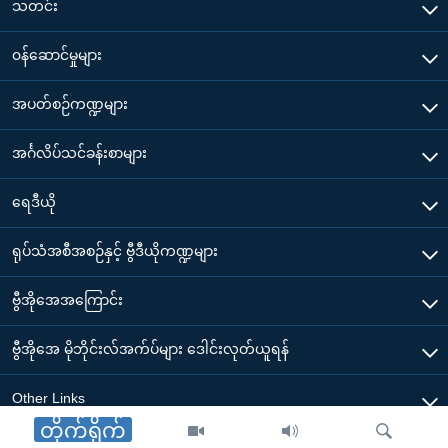
သတင်း
၀န်ဆောင်မှုများ
အပတ်စဉ်ကဏ္ဍများ
အင်္ဂလိပ်သင်ခန်းစာများ
ရေဒီယို
ရုပ်သံအစီအစဉ်နှင့် ဗွီဒီယိုကဏ္ဍများ
ဗွီအိုအေအကြောင်း
ဗွီအိုအေ မိုဘိုင်းလ်အက်ပ်များ ဒေါင်းလုတ်ယူရန်
Other Links
တိုက်ရိုက်