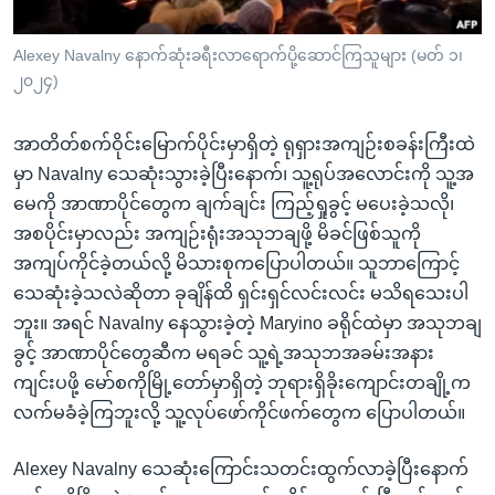
Alexey Navalny နောက်ဆုံးခရီးလာရောက်ပို့ဆောင်ကြသူများ (မတ် ၁၊
၂၀၂၄)
အာတိတ်စက်ဝိုင်းမြောက်ပိုင်းမှာရှိတဲ့ ရုရှားအကျဉ်းစခန်းကြီးထဲ
မှာ Navalny သေဆုံးသွားခဲ့ပြီးနောက်၊ သူ့ရုပ်အလောင်းကို သူ့အ
မေကို အာဏာပိုင်တွေက ချက်ချင်း ကြည့်ရှုခွင့် မပေးခဲ့သလို၊
အစပိုင်းမှာလည်း အကျဉ်းရုံးအသုဘချဖို့ မိခင်ဖြစ်သူကို
အကျပ်ကိုင်ခဲ့တယ်လို့ မိသားစုကပြောပါတယ်။ သူဘာကြောင့်
သေဆုံးခဲ့သလဲဆိုတာ ခုချိန်ထိ ရှင်းရှင်လင်းလင်း မသိရသေးပါ
ဘူး။ အရင် Navalny နေသွားခဲ့တဲ့ Maryino ခရိုင်ထဲမှာ အသုဘချ
ခွင့် အာဏာပိုင်တွေဆီက မရခင် သူ့ရဲ့အသုဘအခမ်းအနား
ကျင်းပဖို့ မော်စကိုမြို့တော်မှာရှိတဲ့ ဘုရားရှိခိုးကျောင်းတချို့က
လက်မခံခဲ့ကြဘူးလို့ သူ့လုပ်ဖော်ကိုင်ဖက်တွေက ပြောပါတယ်။
Alexey Navalny သေဆုံးကြောင်းသတင်းထွက်လာခဲ့ပြီးနောက်