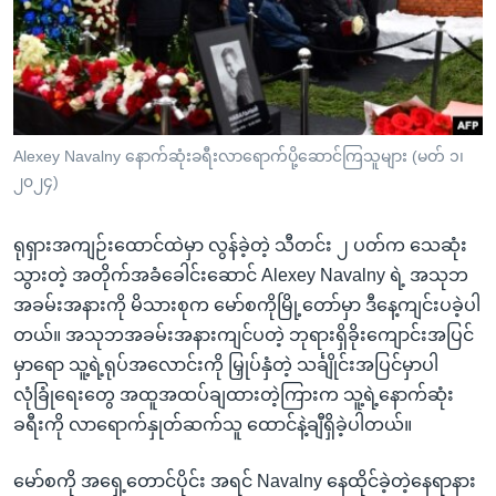
အ
သုတပဒေသာ အင်္ဂလိပ်စာ
ညွန်း
Learning English
စာမျက်နှာ
သို့
ဗွီအိုအေ လူမှုကွန်ယက်များ
ကျော်
ကြည့်
Alexey Navalny နောက်ဆုံးခရီးလာရောက်ပို့ဆောင်ကြသူများ (မတ် ၁၊
၂၀၂၄)
ရန်
ဘာသာစကားများ
ရှာဖွေ
ရုရှားအကျဉ်းထောင်ထဲမှာ လွန်ခဲ့တဲ့ သီတင်း ၂ ပတ်က သေဆုံး
ရန်
သွားတဲ့ အတိုက်အခံခေါင်းဆောင် Alexey Navalny ရဲ့ အသုဘ
နေရာ
အခမ်းအနားကို မိသားစုက မော်စကိုမြို့တော်မှာ ဒီ‌နေ့ကျင်းပခဲ့ပါ
သို့
တယ်။ အသုဘအခမ်းအနားကျင်ပတဲ့ ဘုရားရှိခိုးကျောင်းအပြင်
ကျော်
မှာရော သူ့ရဲ့ရုပ်အလောင်းကို မြှုပ်နှံတဲ့ သင်္ချိုင်းအပြင်မှာပါ
ရန်
လုံခြုံရေးတွေ အထူအထပ်ချထားတဲ့ကြားက သူ့ရဲ့နောက်ဆုံး
ခရီးကို လာရောက်နှုတ်ဆက်သူ ထောင်နဲ့ချီရှိခဲ့ပါတယ်။
မော်စကို အရှေ့တောင်ပိုင်း အရင် Navalny နေထိုင်ခဲ့တဲ့နေရာနား