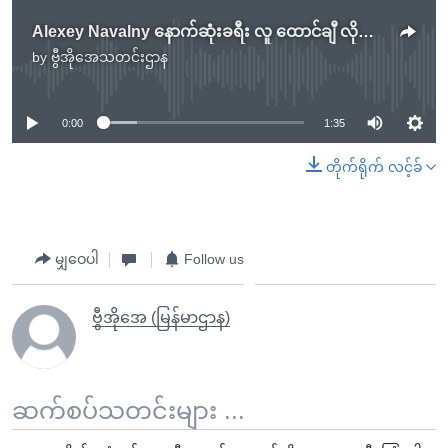
Alexey Navalny နောက်ဆုံးခရီး လူ ထောင်ချီ လိုက်ပါပို့ဆောင်
by
ဗွီအိုအေသတင်းဌာန
No media source currently available
0:00
1:35
တိုက်ရိုက် လင့်ခ်
မျှဝေပါ
Follow us
ဗွီအိုအေ (မြန်မာဌာန)
ဆက်စပ်သတင်းများ ...