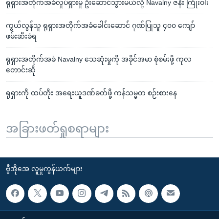
ရုရှားအတိုက်အခံလှုပ်ရှားမှု ဦးဆောင်သွားမယ်လို့ Navalny ဇနီး ကြုံးဝါး
ကွယ်လွန်သူ ရုရှားအတိုက်အခံခေါင်းဆောင် ဂုဏ်ပြုသူ ၄၀၀ ကျော်
ဖမ်းဆီးခံရ
ရုရှားအတိုက်အခံ Navalny သေဆုံးမှုကို အခိုင်အမာ စုံစမ်းဖို့ ကုလ
တောင်းဆို
ရုရှားကို ထပ်တိုး အရေးယူဒဏ်ခတ်ဖို့ ကန်သမ္မတ စဉ်းစားနေ
အခြားဖတ်ရှုစရာများ
ဗွီအိုအေ လူမှုကွန်ယက်များ