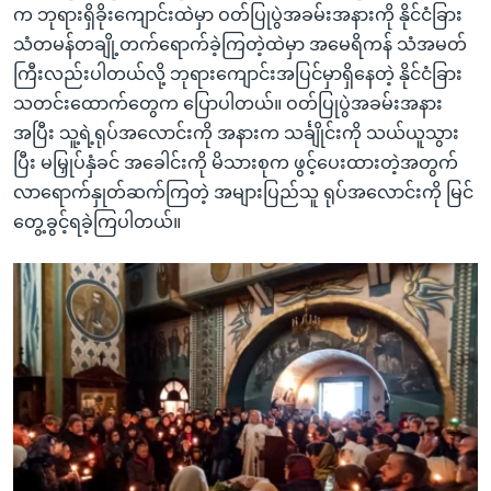
က ဘုရားရှိခိုးကျောင်းထဲမှာ ဝတ်ပြုပွဲအခမ်းအနားကို နိုင်ငံခြား
သံတမန်တချို့တက်ရောက်ခဲ့ကြတဲ့ထဲမှာ အမေရိကန် သံအမတ်
ကြီးလည်းပါတယ်လို့ ဘုရားကျောင်းအပြင်မှာရှိနေတဲ့ နိုင်ငံခြား
သတင်းထောက်တွေက ပြောပါတယ်။ ဝတ်ပြုပွဲအခမ်းအနား
အပြီး သူ့ရဲ့ရုပ်အလောင်းကို အနားက သင်္ချိုင်းကို သယ်ယူသွား
ပြီး မမြှုပ်နှံခင် အခေါင်းကို မိသားစုက ဖွင့်ပေးထားတဲ့အတွက်
လာရောက်နှုတ်ဆက်ကြတဲ့ အများပြည်သူ ရုပ်အလောင်းကို မြင်
တွေ့ခွင့်ရခဲ့ကြပါတယ်။