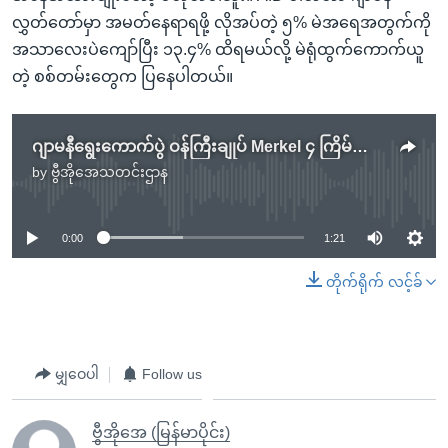
လွှတ်တော်မှာ အမတ်နေရာရဖို့ လိုအပ်တဲ့ ၅% မဲအရေအတွက်ကို
အသာလေးပဲကျော်ပြီး ၁၃.၄% ထိရမယ်လို့ မဲရုံထွက်ကောက်ယူ
တဲ့ စစ်တမ်းတွေက ပြနေပါတယ်။
ဂျာမနီရွေးကောက်ပွဲ ဝန်ကြီးချုပ် Merkel ၄ ကြိမ်မြောက် အနိုင်ရ
by
ဗွီအိုအေသတင်းဌာန
No media source currently available
0:00
1:21
တိုက်ရိုက် လင့်ခ်
မျှဝေပါ
Follow us
ဗွီအိုအေ (မြန်မာပိုင်း)