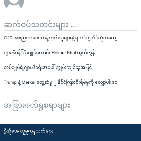
ဆက်စပ်သတင်းများ ...
G20 အစည်းအဝေး ကန့်ကွက်သူများနဲ့ ရဲတပ်ဖွဲ့ ထိပ်တိုက်တွေ့
ဂျာမနီဝန်ကြီးချုပ်ဟောင်း Helmut Khol ကွယ်လွန်
တပ်ချုပ်ရဲ့ဂျာမနီခရီးအပေါ် ကျွမ်းကျင်သူအမြင်
Trump နဲ့ Merkel တွေ့ဆုံမှု ၂ နိုင်ငံကြားစိုးရိမ်မှုကို လျှော့ပါးစေ
အခြားဖတ်ရှုစရာများ
ဗွီအိုအေ လူမှုကွန်ယက်များ