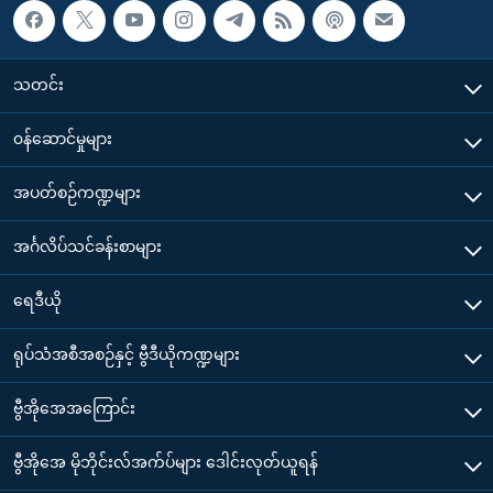
သတင်း
၀န်ဆောင်မှုများ
အပတ်စဉ်ကဏ္ဍများ
အင်္ဂလိပ်သင်ခန်းစာများ
ရေဒီယို
ရုပ်သံအစီအစဉ်နှင့် ဗွီဒီယိုကဏ္ဍများ
ဗွီအိုအေအကြောင်း
ဗွီအိုအေ မိုဘိုင်းလ်အက်ပ်များ ဒေါင်းလုတ်ယူရန်