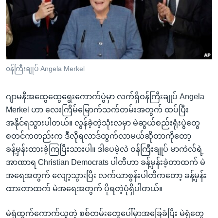
အ
သုတပဒေသာ အင်္ဂလိပ်စာ
ညွန်း
Learning English
စာမျက်နှာ
သို့
ဗွီအိုအေ လူမှုကွန်ယက်များ
ကျော်
ကြည့်
၀န်ကြီးချုပ် Angela Merkel
ရန်
ဘာသာစကားများ
ရှာဖွေ
ဂျာမနီအထွေထွေရွေးကောက်ပွဲမှာ လက်ရှိဝန်ကြီးချုပ် Angela
ရန်
Merkel ဟာ လေးကြိမ်မြောက်သက်တမ်းအတွက် ထပ်ပြီး
နေရာ
အနိုင်ရသွားပါတယ်။ လွန်ခဲ့တဲ့သုံးလမှာ မဲဆွယ်စည်းရုံးပွဲတွေ
သို့
စတင်ကတည်းက ဒီလိုရလာဒ်ထွက်လာမယ်ဆိုတာကိုတော့
ကျော်
ခန့်မှန်းထားခဲ့ကြပြီးသားပါ။ ဒါပေမဲ့လဲ ဝန်ကြီးချုပ် မာကဲလ်ရဲ့
ရန်
အာဏာရ Christian Democrats ပါတီဟာ ခန့်မှန်းခဲ့တာထက် မဲ
အရေအတွက် လျော့သွားပြီး လက်ယာစွန်းပါတီကတော့ ခန့်မှန်း
ထားတာထက် မဲအရေအတွက် ပိုရတဲ့ပုံရှိပါတယ်။
မဲရုံထွက်ကောက်ယူတဲ့ စစ်တမ်းတွေပေါ်မှာအခြေခံပြီး မဲရုံတွေ