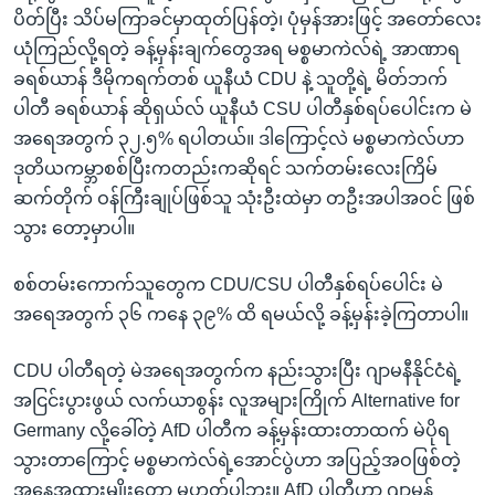
ပိတ်ပြီး သိပ်မကြာခင်မှာထုတ်ပြန်တဲ့၊ ပုံမှန်အားဖြင့် အတော်လေး
ယုံကြည်လို့ရတဲ့ ခန့်မှန်းချက်တွေအရ မစ္စမာကဲလ်ရဲ့ အာဏာရ
ခရစ်ယာန် ဒီမိုကရက်တစ် ယူနီယံ CDU နဲ့ သူတို့ရဲ့ မိတ်ဘက်
ပါတီ ခရစ်ယာန် ဆိုရှယ်လ် ယူနီယံ CSU ပါတီနှစ်ရပ်ပေါင်းက မဲ
အရေအတွက် ၃၂.၅% ရပါတယ်။ ဒါကြောင့်လဲ မစ္စမာကဲလ်ဟာ
ဒုတိယကမ္ဘာစစ်ပြီးကတည်းကဆိုရင် သက်တမ်းလေးကြိမ်
ဆက်တိုက် ဝန်ကြီးချုပ်ဖြစ်သူ သုံးဦးထဲမှာ တဦးအပါအဝင် ဖြစ်
သွား တော့မှာပါ။
စစ်တမ်းကောက်သူတွေက CDU/CSU ပါတီနှစ်ရပ်ပေါင်း မဲ
အရေအတွက် ၃၆ ကနေ ၃၉% ထိ ရမယ်လို့ ခန့်မှန်းခဲ့ကြတာပါ။
CDU ပါတီရတဲ့ မဲအရေအတွက်က နည်းသွားပြီး ဂျာမနီနိုင်ငံရဲ့
အငြင်းပွားဖွယ် လက်ယာစွန်း လူအများကြိုက် Alternative for
Germany လို့ခေါ်တဲ့ AfD ပါတီက ခန့်မှန်းထားတာထက် မဲပိုရ
သွားတာကြောင့် မစ္စမာကဲလ်ရဲ့အောင်ပွဲဟာ အပြည့်အဝဖြစ်တဲ့
အနေအထားမျိုးတော့ မဟုတ်ပါဘူး။ AfD ပါတီဟာ ဂျာမန်