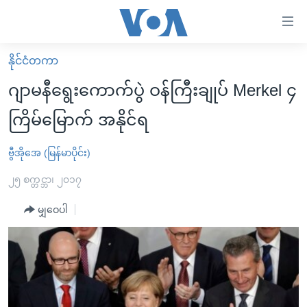
သုံး
ရ
လွယ်ကူ
နိုင်ငံတကာ
မူလစာမျက်နှာ
စေ
ဂျာမနီရွေးကောက်ပွဲ ဝန်ကြီးချုပ် Merkel ၄
မြန်မာ
သည့်
ကြိမ်မြောက် အနိုင်ရ
ကမ္ဘာ့သတင်းများ
Link
ဗွီဒီယို
နိုင်ငံတကာ
ဗွီအိုအေ (မြန်မာပိုင်း)
များ
သတင်းလွတ်လပ်ခွင့်
အမေရိကန်
၂၅ စက္တင္ဘာ၊ ၂၀၁၇
ပင်မ
ရပ်ဝန်းတခု လမ်းတခု အလွန်
တရုတ်
အကြောင်းအရာ
မျှဝေပါ
သို့
အင်္ဂလိပ်စာလေ့လာမယ်
အစ္စရေး-ပါလက်စတိုင်း
ကျော်
အပတ်စဉ်ကဏ္ဍများ
အမေရိကန်သုံးအီဒီယံ
ကြည့်
ရေဒီယိုနှင့်ရုပ်သံ အချက်အလက်များ
မကြေးမုံရဲ့ အင်္ဂလိပ်စာ
ရေဒီယို
ရန်
ပင်မ
ရေဒီယို/တီဗွီအစီအစဉ်
ရုပ်ရှင်ထဲက အင်္ဂလိပ်စာ
တီဗွီ