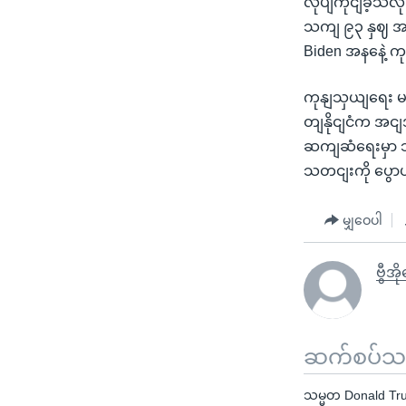
လုပျကိုငျခဲ့သလ
သကျ ၉၃ နှဈ အရ
Biden အနနေဲ့ က
ကုနျသှယျရေး မညီ
တျနိုငျငံက အငျအ
ဆကျဆံရေးမှာ သတ
သတငျးကို ပွေ
မျှဝေပါ
ဗွီအိ
ဆက်စပ်သတင
သမ္မတ Donald Tr