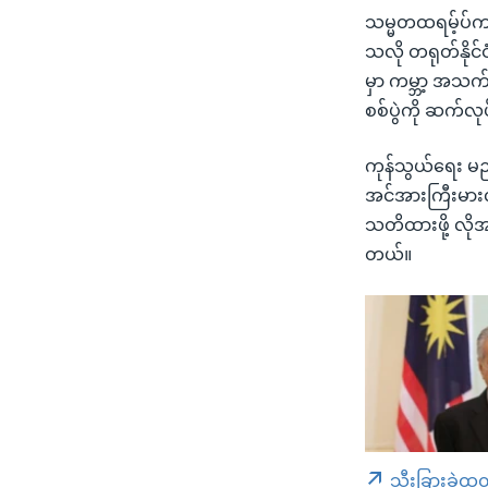
သမ္မတထရမ့်ပ်ကတေ
သလို တရုတ်နိုင
မှာ ကမ္ဘာ့ အသက်
စစ်ပွဲကို ဆက်လ
ကုန်သွယ်ရေး မညီမ
အင်အားကြီးမားလွ
သတိထားဖို့ လို
တယ်။
သီးခြားခွဲထု