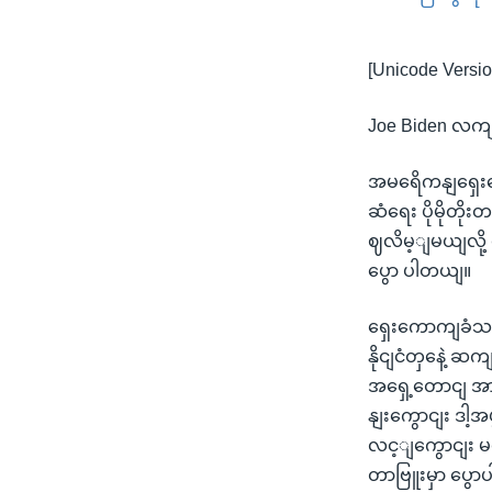
[Unicode Versio
Joe Biden လကျ
အမရေိကနျရှေး
ဆံရေး ပိုမိုတိ
ဈလိမ့ျမယျလို့
ပွော ပါတယျ။
ရှေးကောကျခံသ
နိုငျငံတှနေဲ့ 
အရှေ့တောငျ အာ
နျးကွောငျး ဒါ့
လင့ျကွောငျး မ
တာဗြူးမှာ ပွောပ