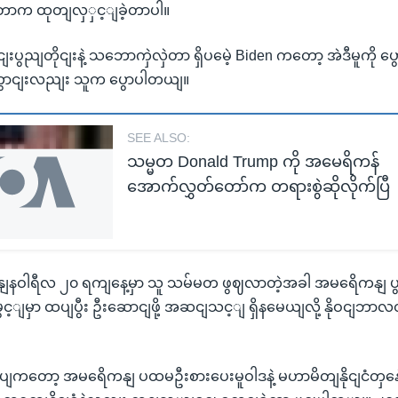
ကျတာက ထုတျလှှင့ျခဲ့တာပါ။
ပွညျတိုငျးနဲ့ သဘောကှဲလှဲတာ ရှိပမေဲ့ Biden ကတော့ အဲဒီမူကို ပွ
ွောငျးလညျး သူက ပွောပါတယျ။
SEE ALSO:
သမ္မတ Donald Trump ကို အမေရိကန်
အောက်လွှတ်တော်က တရားစွဲဆိုလိုက်ပြီ
နျနဝါရီလ ၂၀ ရကျနေ့မှာ သူ သမ်မတ ဖွဈလာတဲ့အခါ အမရေိကနျ 
မွင့ျမှာ ထပျပွီး ဦးဆောငျဖို့ အဆငျသင့ျ ရှိနမေယျလို့ နိုဝငျဘာလ
တော့ အမရေိကနျ ပထမဦးစားပေးမူဝါဒနဲ့ မဟာမိတျနိုငျငံတှန