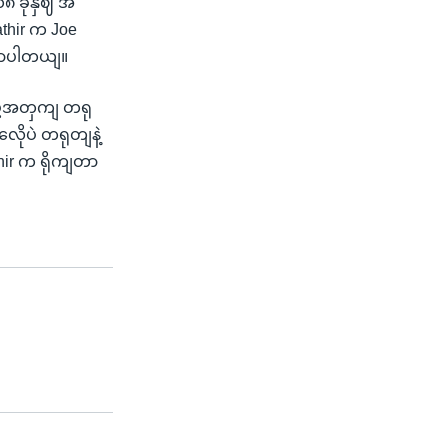
၁၈ ခုနှဈ အ
thir က Joe
ွောပါတယျ။
ဖို့အတှကျ တရု
ေိုပဲ တရုတျနဲ့
hir က ရိုကျတာ