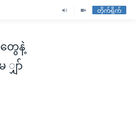
တိုက်ရိုက်
ွေနဲ့
 ျှာ်