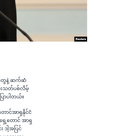
ွေနဲ့ ဆက်ဆံ
ုံးသတ်ပစ်လိမ့်
 ပြောပါတယ်။
င်အာရှနိုင်ငံ
ရှေ့တောင် အာရှ
း ဒါ့အပြင်