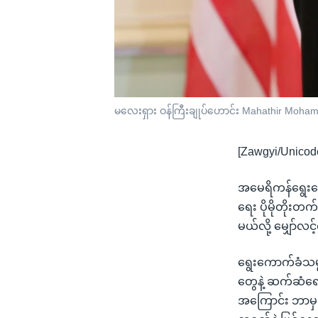
မလေးရှား ဝန်ကြီးချုပ်ဟောင်း Mahathir Moha
[Zawgyi/Unicod
အမေရိကန်ရွေးက
ရေး ပိုမိုတိုးတ
မယ်လို့ မျှော်
ရွေးကောက်ခံသမ
တွေနဲ့ ဆက်ဆံရေ
အကြောင်း ဘာမှမသ