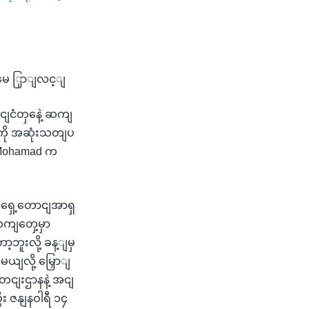
SHARE
 မေ ြှာျလင့ျ
ငံတှနေဲ့ ဆကျ
ဲကို အဆုံးသတျပ
r Mohamad က
ရှေ့တောငျအာရှ
လကျတှေ့မှာ
ဘူးလို့ ခန့ျမှ
မယျလို့ မြှောျ
တငျးဌာနနဲ့ အငျ
ီး ဇနျနဝါရီ ၁၄