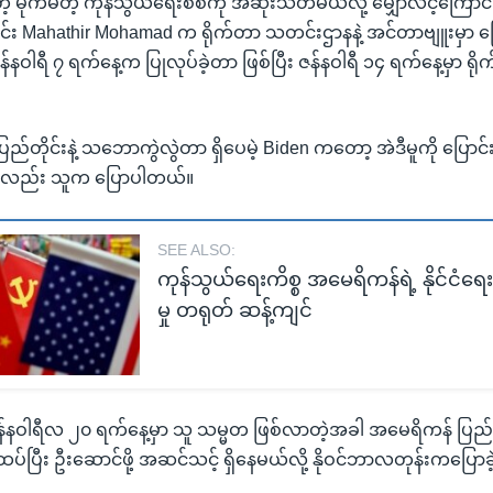
တဲ့ မိုက်မဲတဲ့ ကုန်သွယ်ရေးစစ်ကို အဆုံးသတ်မယ်လို့ မျှော်လင့်ကြောင
ာင်း Mahathir Mohamad က ရိုက်တာ သတင်းဌာနနဲ့ အင်တာဗျူးမှာ ပ
်နဝါရီ ၇ ရက်နေ့က ပြုလုပ်ခဲ့တာ ဖြစ်ပြီး ဇန်နဝါရီ ၁၄ ရက်နေ့မှာ 
ပြည်တိုင်းနဲ့ သဘောကွဲလွဲတာ ရှိပေမဲ့ Biden ကတော့ အဲဒီမူကို ပြောင်
်းလည်း သူက ပြောပါတယ်။
SEE ALSO:
ကုန်သွယ်ရေးကိစ္စ အမေရိကန်ရဲ့ နိုင်ငံရေ
မှု တရုတ် ဆန့်ကျင်
်နဝါရီလ ၂၀ ရက်နေ့မှာ သူ သမ္မတ ဖြစ်လာတဲ့အခါ အမေရိကန် ပြည်
ှာ ထပ်ပြီး ဦးဆောင်ဖို့ အဆင်သင့် ရှိနေမယ်လို့ နိုဝင်ဘာလတုန်းကပြော