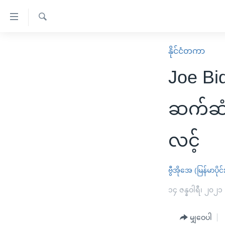
သုံး
ရ
ရှာဖွေ
လွယ်ကူ
မူလစာမျက်နှာ
နိုင်ငံတကာ
ရ
စေ
မြန်မာ
လာ
Joe B
သည့်
ဒ်
ကမ္ဘာ့သတင်းများ
Link
ဗွီဒီယို
နိုင်ငံတကာ
ဆက်ဆံရ
များ
သတင်းလွတ်လပ်ခွင့်
အမေရိကန်
ပင်မ
လင့်
ရပ်ဝန်းတခု လမ်းတခု အလွန်
တရုတ်
အကြောင်းအရာ
အင်္ဂလိပ်စာလေ့လာမယ်
အစ္စရေး-ပါလက်စတိုင်း
သို့
ဗွီအိုအေ (မြန်မာပိုင်
အပတ်စဉ်ကဏ္ဍများ
အမေရိကန်သုံးအီဒီယံ
ကျော်
ကြည့်
ရေဒီယိုနှင့်ရုပ်သံ အချက်အလက်များ
၁၄ ဇန္နဝါရီ၊ ၂၀၂၁
မကြေးမုံရဲ့ အင်္ဂလိပ်စာ
ရေဒီယို
ရန်
ရေဒီယို/တီဗွီအစီအစဉ်
ရုပ်ရှင်ထဲက အင်္ဂလိပ်စာ
တီဗွီ
ပင်မ
မျှဝေပါ