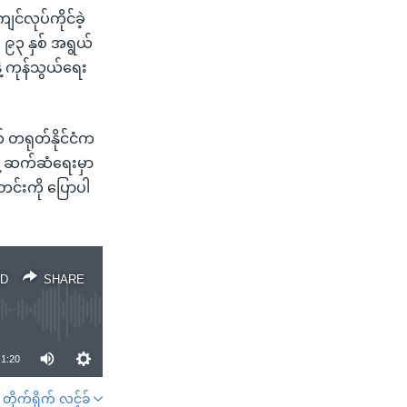
်လုပ်ကိုင်ခဲ့
 ၉၃ နှစ် အရွယ်
ဲ့ ကုန်သွယ်ရေး
က် တရုတ်နိုင်ငံက
နဲ့ ဆက်ဆံရေးမှာ
တင်းကို ပြောပါ
D
SHARE
1:20
တိုက်ရိုက် လင့်ခ်