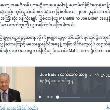
ာ့ အမေရိကန် ပထမဦးစားပေးမူဝါဒနဲ့ မဟာမိတ်နိုင်ငံတွေနဲ့ ဆန့်ကျင
်ငံနဲ့လည်း ကုန်သွယ်စစ် စတင်ခဲ့တာ ဖြစ်ပါတယ်။ ၂၀၁၈ ခုနှစ် အသက်
အကြီးဆုံး ဝန်ကြီးချုပ် ဖြစ်လာခဲ့သူ Mahathir က Joe Biden အနေန
ုပ်မှာ မဟုတ်ဘူးလို့ ယူဆကြောင်း ပြောပါတယ်။
ျှမှုနဲ့ လူ့အခွင့်အရေးလို ကိစ္စမျိုးတွေမှာ ထိပ်တိုက်ရင်ဆိုင်ဖို့အတွ
န်းတာကြောင့် မလေးရှားနိုင်ငံအနေနဲ့ တခြားနိုင်ငံတွေလိုပဲ တရုတ်
အပ်ကြောင်း မလေးရှား ဝန်ကြီးချုပ်ဟောင်း Mahathir က ရိုက်တာ သ
Joe Biden လက်ထက် အာရှမဟာမိတ်တွေနဲ့ ဆက်ဆံရေးပိုကောင်းဖို့ မဟာသီယာ မေ ျှာ်လင့်
EMBE
by
ဗွီအိုအေသတင်းဌာန
No media source currently available
0:00
တ်၍ နားဆင်နိုင်ပါသည်။