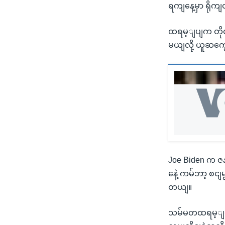
ရကျနေ့မှာ ရို
ထရမ့ျပျက တိုငျး
မယျလို့ ယူဆက
Joe Biden က ဇ
နေဲ့ ကမ်ဘာ့ စငျ
တယျ။
သမ်မတထရမ့ျပျက