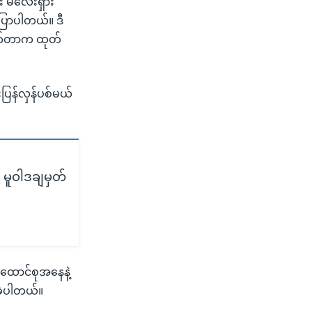
်း မလေးရှား
ြောပါတယ်။ ဒီ
ရိုက်တာက ထုတ်
းပြန်လှန်ပစ်မယ်
း မူဝါဒချမှတ်
ထောင်စုအနေနဲ့
ခဲ့ပါတယ်။