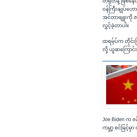
တရုတ်နဲ့ ဖြစ်နေ
ဝန်ကြီးချုပ်ဟေ
အင်တာဗျူးကို ဇန
လွှင့်ခဲ့တာပါ။
ထရမ့်ပ်က တိုင်း
လို့ ယူဆကြောင
Joe Biden က ဇန
ကမ္ဘာ့ စင်မြင့်မ