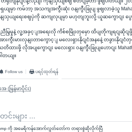
ို တရုတျနိုငျငံနဲ့လညျး ကုနျသှယျစဈ စတငျခဲ့တာ ဖွဈပါတယျ။ ၂၀
ှယျမှာ ကမ်ဘာ့ အသကျအကွီးဆုံး ဝနျကွီးခြုပျ ဖွဈလာခဲ့သူ Maha
ုနျသှယျရေးစဈပှဲကို ဆကျလုပျမှာ မဟုတျဘူးလို့ ယူဆကွောငျး ပ
မြှမှုနဲ့ လူ့အခှင့ျအရေးလို ကိစ်စမြိုးတှမှော ထိပျတိုကျရငျဆိုငျ
ားကွီးမားလှနျးတာကွောင့ျ မလေးရှားနိုငျငံအနနေဲ့ တခွားနိုငျငံတှလ
ိထားဖို့ လိုအပျကွောငျး မလေးရှား ဝနျကွီးခြုပျဟောငျး Mahat
ာပါတယျ။
Follow us
ပရင့်ထုတ်ရန်
ုအေ (မြန်မာပိုင်း)
်းများ ...
ump ကို အမေရိကန်အောက်လွှတ်တော်က တရားစွဲဆိုလိုက်ပြီ