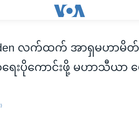
iden လက်ထက် အာရှမဟာမိတ်တ
ေးပိုကောင်းဖို့ မဟာသီယာ မေ
း)