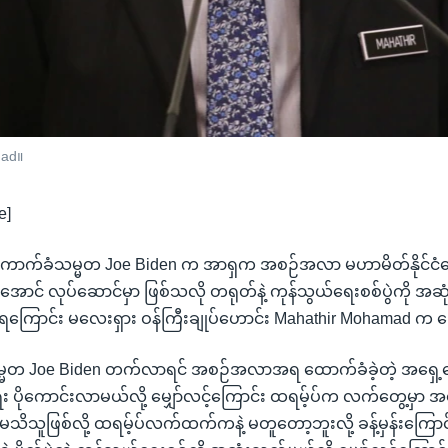
mad။
e]
ောက်ခံသမ္မတ Joe Biden က အာရှက အစဉ်အလာ မဟာမိတ်နိုင်ငံတ
က်အောင် လုပ်ဆောင်မှာ ဖြစ်သလို တရုတ်နဲ့ ကုန်သွယ်ရေးစစ်ပွဲကို အဆ
လင့်ရကြောင်း မလေးရှား ဝန်ကြီးချုပ်ဟောင်း Mahathir Mohamad က
္မတ Joe Biden တက်လာရင် အစဉ်အလာအရ ထောက်ခံခဲ့တဲ့ အရှေ့တော
း ပိုကောင်းလာမယ်လို့ မျှော်လင့်ကြောင်း ထရမ့်ပ်က လက်တွေ့မှာ အ
ိသူဖြစ်လို့ ထရမ့်ပ်လက်ထက်ကနဲ့ မတူတော့ဘူးလို့ ခန့်မှန်းကြောင်