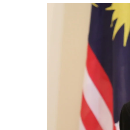
သုတပဒေသာ အင်္ဂလိပ်စာ
အ
ညွန်း
စာမျက်နှာ
သို့
ကျော်
ကြည့်
ရန်
ရှာဖွေ
ရန်
နေရာ
သို့
ကျော်
ရန်