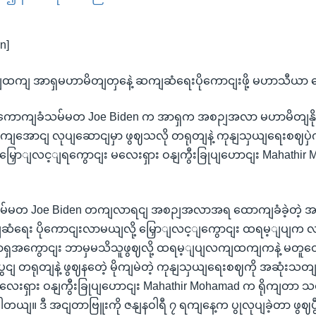
EMBED
n]
ထကျ အာရှမဟာမိတျတှနေဲ့ ဆကျဆံရေးပိုကောငျးဖို့ မဟာသီယာ
ကောကျခံသမ်မတ Joe Biden က အာရှက အစဉျအလာ မဟာမိတျနိုငျ
ုးတကျအောငျ လုပျဆောငျမှာ ဖွဈသလို တရုတျနဲ့ ကုနျသှယျရေးစဈပှ
 မြှောျလင့ျရကွောငျး မလေးရှား ဝနျကွီးခြုပျဟောငျး Mahathi
မ်မတ Joe Biden တကျလာရငျ အစဉျအလာအရ ထောကျခံခဲ့တဲ့ အ
ဆကျဆံရေး ပိုကောငျးလာမယျလို့ မြှောျလင့ျကွောငျး ထရမ့ျပျက 
ရှအကွောငျး ဘာမှမသိသူဖွဈလို့ ထရမ့ျပျလကျထကျကနဲ့ မတူတော့
အပွငျ တရုတျနဲ့ ဖွဈနတေဲ့ မိုကျမဲတဲ့ ကုနျသှယျရေးစဈကို အဆုံးသတျ
လေးရှား ဝနျကွီးခြုပျဟောငျး Mahathir Mohamad က ရိုကျတာ သ
ါတယျ။ ဒီ အငျတာဗြူးကို ဇနျနဝါရီ ၇ ရကျနေ့က ပွုလုပျခဲ့တာ ဖွဈပွ