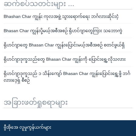
ဆက်စပ်သတင်းများ ...
Bhashan Char ကျွန်း ကုလအဖွဲ့ သွားရောက်ရေး ဘင်္ဂလားဆိုင်းငံ့
Bhasan Char ကျွန်းပို့မယ့်အစီအစဉ် ရိုဟင်ဂျာတွေကြား သဘောကွဲ
ရိုဟင်ဂျာတွေ Bhasan Char ကျွန်းပြောင်းမယ့်အစီအစဉ် စတင်ဖွယ်ရှိ
ရိုဟင်ဂျာဒုက္ခသည်တွေ Bhasan Char ကျွန်းကို ပြောင်းရွှေ့လိုသလား
ရိုဟင်ဂျာဒုက္ခသည် ၁ သိန်းကျော် Bhasan Char ကျွန်းပြောင်းရွှေ့ဖို့ ဘင်္ဂ
လားဒေ့ရှ် စီစဉ်
အခြားဖတ်ရှုစရာများ
ဗွီအိုအေ လူမှုကွန်ယက်များ