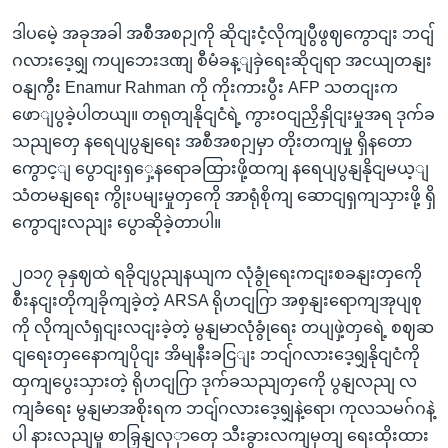
ဒါပမေဲ့ အခုအခါ အစီအစဉျကို ဆိုငျးငံ့လိုကျပွီဖွဈကွောငျး ဘငျ်
ဂလားဒေ့ရျှ ကပျဘေးဒဏျ စီမံခန့ျခှဲရေးဆိုငျရာ အငယျတနျး
ဝနျကွီး Enamur Rahman ကို ကိုးကားပွီး AFP သတငျးက
ဖောျပွခဲ့ပါတယျ။ တရုတျနိုငျငံရဲ့ ကွားဝငျညှိနှိုငျးမှုအရ ဒုက်ခ
သညျတှေ နရေပျပွနျရေး အစီအစဉျမှာ တိုးတကျမှု ရှိနတော
ကွောင့ျ ပွောငျးရှှေ့နရောခထြားဖို့ထကျ နရေပျပွနျနိုငျမယ့ျ
သံတမနျရေး ကွိုးပမျးမှုတှကေို အာရုံစိုကျ ဆောငျရှကျသှားဖို့ ရှိ
ကွောငျးလညျး ပွောဆိုခဲ့တာပါ။
၂၀၁၇ ခုနှဈထဲ ရခိုငျပွညျနယျက လုံခွုံရေးကငျးစခနျးတှကေို
စီးနငျးတိုကျခိုကျခဲ့တဲ့ ARSA ရိုဟငျဂြာ အစှနျးရောကျအုပျစု
ကို လိုကျလံရှငျးလငျးခဲ့တဲ့ မွနျမာလုံခွုံရေး တပျဖှဲ့တှရေဲ့ စဈဆ
ငျရေးတှနေောကျပိုငျး အိမျနီးခငြျး ဘငျ်ဂလားဒေ့ရျှနိုငျငံကို
ထှကျပွေးသှားတဲ့ ရိုဟငျဂြာ ဒုက်ခသညျတှကေို ပွနျလညျ လ
ကျခံရေး မွနျမာအစိုးရက ဘငျ်ဂလားဒေ့ရျှနဲ့ရော၊ ကုလသမဂ်ဂနဲ့
ပါ နားလညျမှု စာခြှနျလှှာတှေ သီးခွားလကျမှတျ ရေးထိုးထား