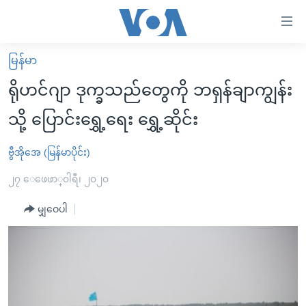
သုံး
ရ
လွယ်ကူ
မြန်မာ
မူလစာမျက်နှာ
စေ
ရိုဟင်ဂျာ ဒုက္ခသည်တွေကို ဘရှန်ချာကျွန်း
မြန်မာ
သည့်
သို့ ပြောင်းရွှေ့ရေး ရွှေ့ဆိုင်း
ကမ္ဘာ့သတင်းများ
Link
ဗွီဒီယို
နိုင်ငံတကာ
ဗွီအိုအေ (မြန်မာပိုင်း)
များ
သတင်းလွတ်လပ်ခွင့်
အမေရိကန်
၂၇ ေဖေဖာ္၀ါရီ၊ ၂၀၂၀
ပင်မ
ရပ်ဝန်းတခု လမ်းတခု အလွန်
တရုတ်
အကြောင်းအရာ
မျှဝေပါ
သို့
အင်္ဂလိပ်စာလေ့လာမယ်
အစ္စရေး-ပါလက်စတိုင်း
ကျော်
အပတ်စဉ်ကဏ္ဍများ
အမေရိကန်သုံးအီဒီယံ
ကြည့်
ရေဒီယိုနှင့်ရုပ်သံ အချက်အလက်များ
မကြေးမုံရဲ့ အင်္ဂလိပ်စာ
ရေဒီယို
ရန်
ပင်မ
ရေဒီယို/တီဗွီအစီအစဉ်
ရုပ်ရှင်ထဲက အင်္ဂလိပ်စာ
တီဗွီ