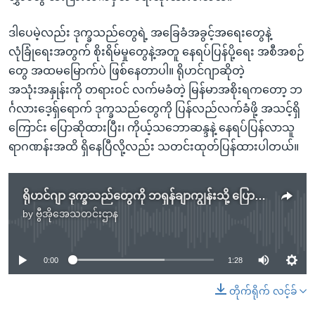
ဒါပေမဲ့လည်း ဒုက္ခသည်တွေရဲ့ အခြေခံအခွင့်အရေးတွေနဲ့
လုံခြုံရေးအတွက် စိုးရိမ်မှုတွေနဲ့အတူ နေရပ်ပြန်ပို့ရေး အစီအစဉ်
တွေ အထမမြောက်ပဲ ဖြစ်နေတာပါ။ ရိုဟင်ဂျာဆိုတဲ့
အသုံးအနှုန်းကို တရားဝင် လက်မခံတဲ့ မြန်မာအစိုးရကတော့ ဘ
င်္ဂလားဒေ့ရှ်ရောက် ဒုက္ခသည်တွေကို ပြန်လည်လက်ခံဖို့ အသင့်ရှိ
ကြောင်း ပြောဆိုထားပြီး၊ ကိုယ့်သဘောဆန္ဒနဲ့ နေရပ်ပြန်လာသူ
ရာဂဏန်းအထိ ရှိနေပြီလို့လည်း သတင်းထုတ်ပြန်ထားပါတယ်။
ရိုဟင်ဂျာ ဒုက္ခသည်တွေကို ဘရှန်ချာကျွန်းသို့ ပြောင်းရွှေ့ရေး ရွှေ့ဆိုင်း
by
ဗွီအိုအေသတင်းဌာန
No media source currently available
0:00
1:28
တိုက်ရိုက် လင့်ခ်