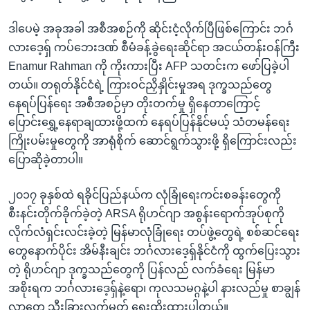
ဒါပေမဲ့ အခုအခါ အစီအစဉ်ကို ဆိုင်းငံ့လိုက်ပြီဖြစ်ကြောင်း ဘင်္ဂ
လားဒေ့ရှ် ကပ်ဘေးဒဏ် စီမံခန့်ခွဲရေးဆိုင်ရာ အငယ်တန်းဝန်ကြီး
Enamur Rahman ကို ကိုးကားပြီး AFP သတင်းက ဖော်ပြခဲ့ပါ
တယ်။ တရုတ်နိုင်ငံရဲ့ ကြားဝင်ညှိနှိုင်းမှုအရ ဒုက္ခသည်တွေ
နေရပ်ပြန်ရေး အစီအစဉ်မှာ တိုးတက်မှု ရှိနေတာကြောင့်
ပြောင်းရွှေ့နေရာချထားဖို့ထက် နေရပ်ပြန်နိုင်မယ့် သံတမန်ရေး
ကြိုးပမ်းမှုတွေကို အာရုံစိုက် ဆောင်ရွက်သွားဖို့ ရှိကြောင်းလည်း
ပြောဆိုခဲ့တာပါ။
၂၀၁၇ ခုနှစ်ထဲ ရခိုင်ပြည်နယ်က လုံခြုံရေးကင်းစခန်းတွေကို
စီးနင်းတိုက်ခိုက်ခဲ့တဲ့ ARSA ရိုဟင်ဂျာ အစွန်းရောက်အုပ်စုကို
လိုက်လံရှင်းလင်းခဲ့တဲ့ မြန်မာလုံခြုံရေး တပ်ဖွဲ့တွေရဲ့ စစ်ဆင်ရေး
တွေနောက်ပိုင်း အိမ်နီးချင်း ဘင်္ဂလားဒေ့ရှ်နိုင်ငံကို ထွက်ပြေးသွား
တဲ့ ရိုဟင်ဂျာ ဒုက္ခသည်တွေကို ပြန်လည် လက်ခံရေး မြန်မာ
အစိုးရက ဘင်္ဂလားဒေ့ရှ်နဲ့ရော၊ ကုလသမဂ္ဂနဲ့ပါ နားလည်မှု စာချွန်
လွှာတွေ သီးခြားလက်မှတ် ရေးထိုးထားပါတယ်။