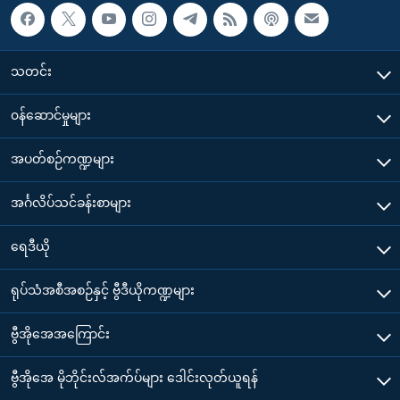
သတင်း
၀န်ဆောင်မှုများ
အပတ်စဉ်ကဏ္ဍများ
အင်္ဂလိပ်သင်ခန်းစာများ
ရေဒီယို
ရုပ်သံအစီအစဉ်နှင့် ဗွီဒီယိုကဏ္ဍများ
ဗွီအိုအေအကြောင်း
ဗွီအိုအေ မိုဘိုင်းလ်အက်ပ်များ ဒေါင်းလုတ်ယူရန်