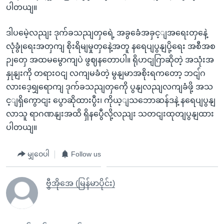
ပါတယျ။
ဒါပမေဲ့လညျး ဒုက်ခသညျတှရေဲ့ အခွခေံအခှင့ျအရေးတှနေဲ့
လုံခွုံရေးအတှကျ စိုးရိမျမှုတှနေဲ့အတူ နရေပျပွနျပို့ရေး အစီအစ
ဉျတှေ အထမမွောကျပဲ ဖွဈနတောပါ။ ရိုဟငျဂြာဆိုတဲ့ အသုံးအ
နှုနျးကို တရားဝငျ လကျမခံတဲ့ မွနျမာအစိုးရကတော့ ဘငျ်ဂ
လားဒေ့ရျှရောကျ ဒုက်ခသညျတှကေို ပွနျလညျလကျခံဖို့ အသ
င့ျရှိကွောငျး ပွောဆိုထားပွီး၊ ကိုယ့ျသဘောဆန်ဒနဲ့ နရေပျပွနျ
လာသူ ရာဂဏနျးအထိ ရှိနပွေီလို့လညျး သတငျးထုတျပွနျထား
ပါတယျ။
မျှဝေပါ
Follow us
ဗွီအိုအေ (မြန်မာပိုင်း)