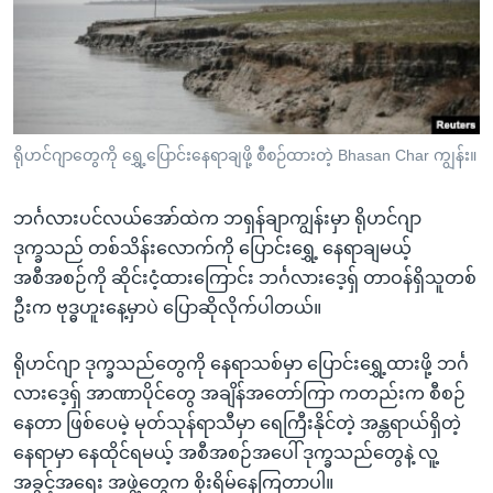
အ
သုတပဒေသာ အင်္ဂလိပ်စာ
ညွန်း
Learning English
စာမျက်နှာ
သို့
ဗွီအိုအေ လူမှုကွန်ယက်များ
ကျော်
ကြည့်
ရိုဟင်ဂျာတွေကို ရွှေ့ပြောင်းနေရာချဖို့ စီစဉ်ထားတဲ့ Bhasan Char ကျွန်း။
ရန်
ဘာသာစကားများ
ရှာဖွေ
ဘင်္ဂလားပင်လယ်အော်ထဲက ဘရှန်ချာကျွန်းမှာ ရိုဟင်ဂျာ
ရန်
ဒုက္ခသည် တစ်သိန်းလောက်ကို ပြောင်းရွှေ့ နေရာချမယ့်
နေရာ
အစီအစဉ်ကို ဆိုင်းငံ့ထားကြောင်း ဘင်္ဂလားဒေ့ရှ် တာဝန်ရှိသူတစ်
သို့
ဦးက ဗုဒ္ဓဟူးနေ့မှာပဲ ပြောဆိုလိုက်ပါတယ်။
ကျော်
ရန်
ရိုဟင်ဂျာ ဒုက္ခသည်တွေကို နေရာသစ်မှာ ပြောင်းရွှေ့ထားဖို့ ဘင်္ဂ
လားဒေ့ရှ် အာဏာပိုင်တွေ အချိန်အတော်ကြာ ကတည်းက စီစဉ်
နေတာ ဖြစ်ပေမဲ့ မုတ်သုန်ရာသီမှာ ရေကြီးနိုင်တဲ့ အန္တရာယ်ရှိတဲ့
နေရာမှာ နေထိုင်ရမယ့် အစီအစဉ်အပေါ် ဒုက္ခသည်တွေနဲ့ လူ့
အခွင့်အရေး အဖွဲ့တွေက စိုးရိမ်နေကြတာပါ။