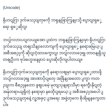
(Unicode)
ရိုဟငျဂြာ ဒုက်ခသညျတှကေို ဘရှနျခြာကြှနျးသို့ ပွောငျးရှှေ့
ရေး ရှှေ့ဆိုငျး
ဘငျ်ဂလားပငျလယျအောျထဲက ဘရှနျခြာကြှနျးမှာ ရိုဟငျဂြာ
ဒုက်ခသညျ တဈသိနျးလောကျကို ပွောငျးရှှေ့ နရောခမြယ့ျ
အစီအစဉျကို ဆိုငျးငံ့ထားကွောငျး ဘငျ်ဂလားဒေ့ရျှ တာဝနျရှိသူ
တဈဦးက ဗုဒ်ဓဟူးနေ့မှာပဲ ပွောဆိုလိုကျပါတယျ။
ရိုဟငျဂြာဒုက်ခသညျတှကေို နရောသဈမှာ ပွောငျးရှှေ့ထားဖို့
ဘငျ်ဂလားဒေ့ရျှ အာဏာပိုငျတှေ အခြိနျအတောျကွာ ကတ
ညျးက စီစဉျနတော ဖွဈပမေဲ့ မုတျသုနျရာသီမှာ ရကွေီးနိုငျတဲ့
အန်တရာယျရှိတဲ့ နရောမှာ နထေိုငျရမယ့ျ အစီအစဉျအပေါျ
ဒုက်ခသညျတှနေဲ့ လူ့အခှင့ျအရေး အဖှဲ့တှကေ စိုးရိမျနကွေတာ
ပါ။