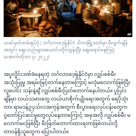
အ
သုတပဒေသာ အင်္ဂလိပ်စာ
ညွန်း
Learning English
စာမျက်နှာ
သို့
ဗွီအိုအေ လူမှုကွန်ယက်များ
ကျော်
ကြည့်
ယခင်မှတ်တမ်းရုပ်ပုံ | ဘင်္ဂလားဒေ့ရှ်နိုင်ငံ ဒါကာမြို့တော်မှာ မီးပျက်ချိန်
အတွင်း ဈေးသည်များဖယောင်းတိုင်ထွန်းပြီး ဈေးရောင်နေကြပုံ
ရန်
ဘာသာစကားများ
(အောက်တိုဘာ ၄၊ ၂၀၂၂)
ရှာဖွေ
ရန်
အပူလှိုင်းဒဏ်ခံနေရတဲ့ ဘင်္ဂလားဒေ့ရှ်နိုင်ငံမှာ လျှပ်စစ်မီး
နေရာ
အသုံးပြုမှု အရမ်းမြင့်တက်နေတာကြောင့် မလုံမလောက်ဖြစ်ပြီး
သို့
လူပေါင်း သန်းနဲ့ချီ လျှပ်စစ်မီးပြတ်တောက်နေပါတယ်။ ပူပြင်း
ကျော်
ချိန်မှာ လယ်သမားတွေ လယ်ယာစိုက်ပျိုးရေးအတွက် ရေပိုသုံး
ရန်
တာ၊ ရာမဒန်ဥပုသ်လအကုန်အတွက် စီးပွားရေးလုပ်ငန်းတွေက
ပွဲတော်ပြင်ဆင်မှုတွေလုပ်နေတာကြောင့် အခုအလို လျှပ်စစ်မီး မ
လောက်မငဖြစ်ပြီး မီးဖြတ်တောက်ထားရတာဖြစ်တယ်လို့
တာဝန်ရှိသူတွေက ပြောပါတယ်။