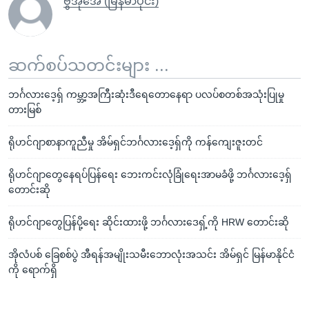
ဗွီအိုအေ (မြန်မာပိုင်း)
ဆက်စပ်သတင်းများ ...
ဘင်္ဂလားဒေ့ရှ် ကမ္ဘာ့အကြီးဆုံးဒီရေတောနေရာ ပလပ်စတစ်အသုံးပြုမှု
တားမြစ်
ရိုဟင်ဂျာစာနာကူညီမှု အိမ်ရှင်ဘင်္ဂလားဒေ့ရှ်ကို ကန်ကျေးဇူးတင်
ရိုဟင်ဂျာတွေနေရပ်ပြန်ရေး ဘေးကင်းလုံခြုံရေးအာမခံဖို့ ဘင်္ဂလားဒေ့ရှ်
တောင်းဆို
ရိုဟင်ဂျာတွေပြန်ပို့ရေး ဆိုင်းထားဖို့ ဘင်္ဂလားဒေရှ့်ကို HRW တောင်းဆို
အိုလံပစ် ခြေစစ်ပွဲ အီရန်အမျိုးသမီးဘောလုံးအသင်း အိမ်ရှင် မြန်မာနိုင်ငံ
ကို ရောက်ရှိ