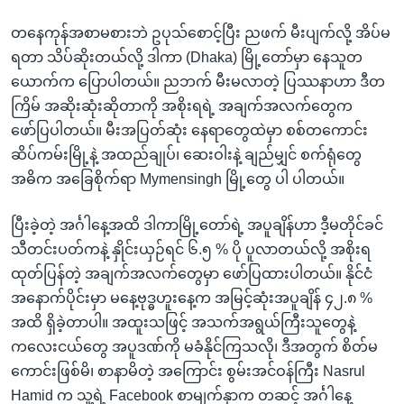
တနေကုန်အစာမစားဘဲ ဥပုသ်စောင့်ပြီး ညဖက် မီးပျက်လို့ အိပ်မ
ရတာ သိပ်ဆိုးတယ်လို့ ဒါကာ (Dhaka) မြို့တော်မှာ နေသူတ
ယောက်က ပြောပါတယ်။ ညဘက် မီးမလာတဲ့ ပြဿနာဟာ ဒီတ
ကြိမ် အဆိုးဆုံးဆိုတာကို အစိုးရရဲ့ အချက်အလက်တွေက
ဖော်ပြပါတယ်။ မီးအပြတ်ဆုံး နေရာတွေထဲမှာ စစ်တကောင်း
ဆိပ်ကမ်းမြို့နဲ့ အထည်ချုပ်၊ ဆေးဝါးနဲ့ ချည်မျှင် စက်ရုံတွေ
အဓိက အခြေစိုက်ရာ Mymensingh မြို့တွေ ပါ ပါတယ်။
ပြီးခဲ့တဲ့ အင်္ဂါနေ့အထိ ဒါကာမြို့တော်ရဲ့ အပူချိန်ဟာ ဒီ့မတိုင်ခင်
သီတင်းပတ်ကနဲ့ နှိုင်းယှဉ်ရင် ၆.၅ % ပို ပူလာတယ်လို့ အစိုးရ
ထုတ်ပြန်တဲ့ အချက်အလက်တွေမှာ ဖော်ပြထားပါတယ်။ နိုင်ငံ
အနောက်ပိုင်းမှာ မနေ့ဗုဒ္ဓဟူးနေ့က အမြင့်ဆုံးအပူချိန် ၄၂.၈ %
အထိ ရှိခဲ့တာပါ။ အထူးသဖြင့် အသက်အရွယ်ကြီးသူတွေနဲ့
ကလေးငယ်တွေ အပူဒဏ်ကို မခံနိုင်ကြသလို၊ ဒီအတွက် စိတ်မ
ကောင်းဖြစ်မိ၊ စာနာမိတဲ့ အကြောင်း စွမ်းအင်ဝန်ကြီး Nasrul
Hamid က သူ့ရဲ့ Facebook စာမျက်နှာက တဆင့် အင်္ဂါနေ့