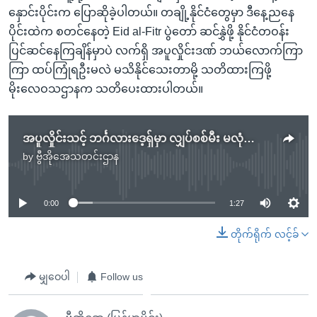
နှောင်းပိုင်းက ပြောဆိုခဲ့ပါတယ်။ တချို့နိုင်ငံတွေမှာ ဒီနေ့ညနေ
ပိုင်းထဲက စတင်နေတဲ့ Eid al-Fitr ပွဲတော် ဆင်နွှဲဖို့ နိုင်ငံတဝန်း
ပြင်ဆင်နေကြချိန်မှာပဲ လက်ရှိ အပူလှိုင်းဒဏ် ဘယ်လောက်ကြာ
ကြာ ထပ်ကြုံရဦးမလဲ မသိနိုင်သေးတာမို့ သတိထားကြဖို့
မိုးလေဝသဌာနက သတိပေးထားပါတယ်။
အပူလှိုင်းသင့် ဘင်္ဂလားဒေ့ရှ်မှာ လျှပ်စစ်မီး မလုံလောက်မှုနဲ့ကြုံ
by
ဗွီအိုအေသတင်းဌာန
No media source currently available
0:00
1:27
တိုက်ရိုက် လင့်ခ်
မျှဝေပါ
Follow us