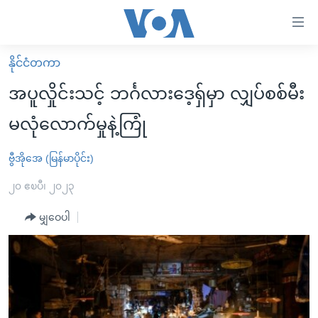
သုံး
ရ
လွယ်ကူ
နိုင်ငံတကာ
မူလစာမျက်နှာ
စေ
အပူလှိုင်းသင့် ဘင်္ဂလားဒေ့ရှ်မှာ လျှပ်စစ်မီး
မြန်မာ
သည့်
မလုံလောက်မှုနဲ့ကြုံ
ကမ္ဘာ့သတင်းများ
Link
ဗွီဒီယို
နိုင်ငံတကာ
ဗွီအိုအေ (မြန်မာပိုင်း)
များ
သတင်းလွတ်လပ်ခွင့်
အမေရိကန်
၂၀ ဧၿပီ၊ ၂၀၂၃
ပင်မ
ရပ်ဝန်းတခု လမ်းတခု အလွန်
တရုတ်
အကြောင်းအရာ
မျှဝေပါ
သို့
အင်္ဂလိပ်စာလေ့လာမယ်
အစ္စရေး-ပါလက်စတိုင်း
ကျော်
အပတ်စဉ်ကဏ္ဍများ
အမေရိကန်သုံးအီဒီယံ
ကြည့်
ရေဒီယိုနှင့်ရုပ်သံ အချက်အလက်များ
မကြေးမုံရဲ့ အင်္ဂလိပ်စာ
ရေဒီယို
ရန်
ပင်မ
ရေဒီယို/တီဗွီအစီအစဉ်
ရုပ်ရှင်ထဲက အင်္ဂလိပ်စာ
တီဗွီ