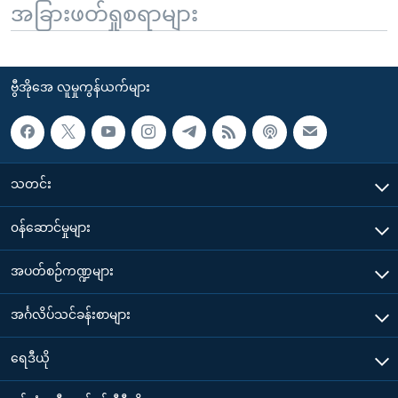
အခြားဖတ်ရှုစရာများ
ဗွီအိုအေ လူမှုကွန်ယက်များ
သတင်း
၀န်ဆောင်မှုများ
အပတ်စဉ်ကဏ္ဍများ
အင်္ဂလိပ်သင်ခန်းစာများ
ရေဒီယို