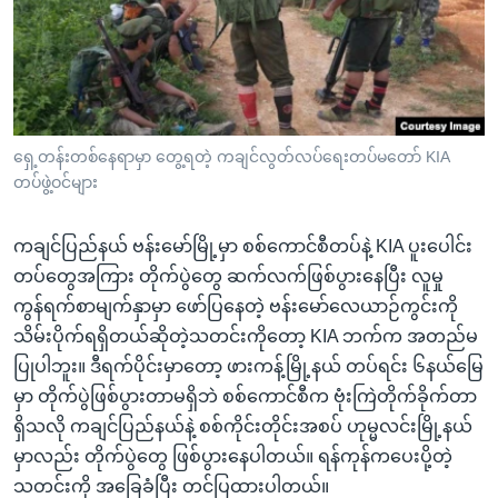
အ
သုတပဒေသာ အင်္ဂလိပ်စာ
ညွန်း
Learning English
စာမျက်နှာ
သို့
ဗွီအိုအေ လူမှုကွန်ယက်များ
ကျော်
ကြည့်
ရှေ့တန်းတစ်နေရာမှာ တွေ့ရတဲ့ ကချင်လွတ်လပ်ရေးတပ်မတော် KIA
တပ်ဖွဲ့ဝင်များ
ရန်
ဘာသာစကားများ
ရှာဖွေ
ကချင်ပြည်နယ် ဗန်းမော်မြို့မှာ စစ်ကောင်စီတပ်နဲ့ KIA ပူးပေါင်း
ရန်
တပ်တွေအကြား တိုက်ပွဲတွေ ဆက်လက်ဖြစ်ပွားနေပြီး လူမှု
နေရာ
ကွန်ရက်စာမျက်နှာမှာ ဖော်ပြနေတဲ့ ဗန်းမော်လေယာဉ်ကွင်းကို
သို့
သိမ်းပိုက်ရရှိတယ်ဆိုတဲ့သတင်းကိုတော့ KIA ဘက်က အတည်မ
ကျော်
ပြုပါဘူး။ ဒီရက်ပိုင်းမှာတော့ ဖားကန့်မြို့နယ် တပ်ရင်း ၆နယ်မြေ
ရန်
မှာ တိုက်ပွဲဖြစ်ပွားတာမရှိဘဲ စစ်ကောင်စီက ဗုံးကြဲတိုက်ခိုက်တာ
ရှိသလို ကချင်ပြည်နယ်နဲ့ စစ်ကိုင်းတိုင်းအစပ် ဟုမ္မလင်းမြို့နယ်
မှာလည်း တိုက်ပွဲတွေ ဖြစ်ပွားနေပါတယ်။ ရန်ကုန်ကပေးပို့တဲ့
သတင်းကို အခြေခံပြီး တင်ပြထားပါတယ်။