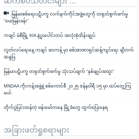
ဆက်စပ်သတင်းများ ...
မြန်မာစစ်ရေးပဋိပက္ခ လက်နက်ကိုင်အဖွဲ့တွေကို တရုတ်စွက်ဖက်မှု
“မေးမြန်းခန်း”
ကချင် မံစီမြို့ KIA နဲ့ပူးပေါင်းတပ် အလုံးစုံထိန်းချုပ်
လွတ်လပ်ရေးနေ့ ကချင် ဖားကန့် မှာ စစ်အာဏာရှင်ဆန့်ကျင်ရေး ချီတက်
ဆန္ဒပြ
မြန်မာပဋိပက္ခ တရုတ်စွက်ဖက်မှု သုံးသပ်ချက် ”နှစ်ချုပ်အထူး”
MNDAA ကိုးကန့်အဖွဲ့နဲ့ စစ်ကောင်စီ ၂၀၂၅ ဇန်နဝါရီ ၁၅ မှာ ထပ်တွေ့ကြ
မယ်
တိုက်ပွဲပြင်းထန်တဲ့ ဗန်းမော်ကနေ မြို့ခံတွေ ထွက်ပြေးနေရ
အခြားဖတ်ရှုစရာများ