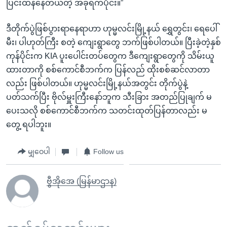
ပြင်းထန်နေတယ်တဲ့ အခုရက်ပိုင်း။”
ဒီတိုက်ပွဲဖြစ်ပွားရာနေရာဟာ ဟုမ္မလင်းမြို့နယ် ရွှေတွင်း၊ ရေပေါ်
မီး၊ ပါဟုတ်ကြီး စတဲ့ ကျေးရွာတွေ ဘက်ဖြစ်ပါတယ်။ ပြီးခဲ့တဲ့နှစ်
ကုန်ပိုင်းက KIA ပူးပေါင်းတပ်တွေက ဒီကျေးရွာတွေကို သိမ်းယူ
ထားတာကို စစ်ကောင်စီဘက်က ပြန်လည် ထိုးစစ်ဆင်လာတာ
လည်း ဖြစ်ပါတယ်။ ဟုမ္မလင်းမြို့နယ်အတွင်း တိုက်ပွဲနဲ့
ပတ်သက်ပြီး ဗိုလ်မှူးကြီးနော်ဘူက သီးခြား အတည်ပြုချက် မ
ပေးသလို စစ်ကောင်စီဘက်က သတင်းထုတ်ပြန်တာလည်း မ
တွေ့ ရပါဘူး။
မျှဝေပါ
Follow us
ဗွီအိုအေ (မြန်မာဌာန)