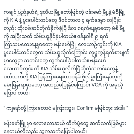
ကချင်ပြည်နယ်ရဲ့ ဒုတိယမြို့တော်ဖြစ်တဲ့ ဗန်းမော်မြို့နဲ့ မံစီမြို့
ကို KIA နဲ့ ပူးပေါင်းတပ်တွေ ဒီဇင်ဘာလ ၄ ရက်နေ့မှာ တပြိုင်
တည်း ထိုးစစ်ဆင်တိုက်ခိုက်ခဲ့ပြီ ဒီလ ၈ရက်နေ့မှာတော့ မံစီမြို့
ကို အပြီးသတ် သိမ်းယူနိုင်ခဲ့ပါတယ်။ ဇန်နဝါရီ ၉ ရက်
ကြာသပတေးနေ့မှာတော့ ဗန်းမော်မြို့ လေယာဉ်ကွင်းကို KIA
ပူးပေါင်းတပ်တွေက သိမ်းယူလိုက်ကြောင်း လူမှုကွန်ရက်စာမျက်
မှာတွေမှာ သတင်းတွေ ထွက်ပေါ်ခဲ့ပါတယ်။ ဗန်းမော်
လေယာဉ်ကွင်း ကို KIA သိမ်းယူလိုက်ပြီဆိုတဲ့သတင်းတွေနဲ့
ပတ်သက်လို့ KIA ပြန်ကြားရေးတာဝန်ခံ ဗိုလ်မှူးကြီးနော်ဘူကို
မေးမြန်းရာမှာတော့ အတည်မပြုနိုင်ကြောင်း VOA ကို အခုလို
ပြောပါတယ်။
“ ကျနော်တို့ ကြားတောင် မကြားဘူး။ Confirm မဖြစ်ဘူး အဲဒါ။ ”
ဗန်းမော်မြို့မှာ လောလောဆယ် တိုက်ပွဲတွေ ဆက်လက်ဖြစ်ပွား
နေတယ်လို့လည်း သူကဆက်ပြောပါတယ်။