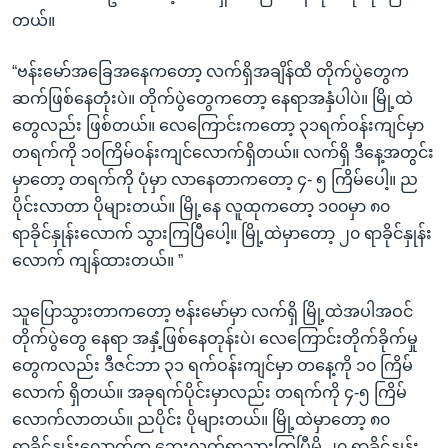
တယ်။
“ဗန်းမော်အခြေအနေကတော့ လက်ရှိအချိန်ထိ တိုက်ပွဲတွေက
ဆက်ဖြစ်နေတုံးပဲ။ တိုက်ပွဲတွေကတော့ နေရာအနှံပါပဲ။ မြို့ထဲ
တွေလည်း ဖြစ်တယ်။ လေကြောင်းကတော့ ၃၁ရက်ဝန်းကျင်မှာ
တရက်ကို ၁၀ကြိမ်ဝန်းကျင်လောက်ရှိတယ်။ လက်ရှိ ဒီနေ့အတွင်း
မှာတော့ တရက်ကို ပုံမှာ လာနေတာကတော့ ၄- ၅ ကြိမ်ပေါ့။ ည
ပိုင်းလာတာ ပိုများတယ်။ မြို့နေ လူထုကတော့ ၁၀၀မှာ ၈၀
ရာခိုင်နှုန်းလောက် သွားကြပြီပေါ့။ မြို့ထဲမှာတော့ ၂၀ ရာခိုင်နှုန်း
လောက် ကျန်ထားတယ်။ ”
သူပြောသွားတာကတော့ ဗန်းမော်မှာ လက်ရှိ မြို့ထဲအပါအဝင်
တိုက်ပွဲတွေ နေရာ အနှံ့ဖြစ်နေတုန်းပဲ၊ လေကြောင်းတိုက်ခိုက်မှု
တွေကလည်း ဒီဇင်ဘာ ၃၁ ရက်ဝန်းကျင်မှာ တနေ့ကို ၁၀ ကြိမ်
လောက် ရှိတယ်။ အခုရက်ပိုင်းမှာလည်း တရက်ကို ၄-၅ ကြိမ်
လောက်လာတယ်။ ညပိုင်း ပိုများတယ်။ မြို့ထဲမှာတော့ ၈၀
ရာခိုင်နှုန်းလောက်က ဘေးလွတ်ရာသွားကြပြီမို့ ၂၀ ရာခိုင်နှုန်း