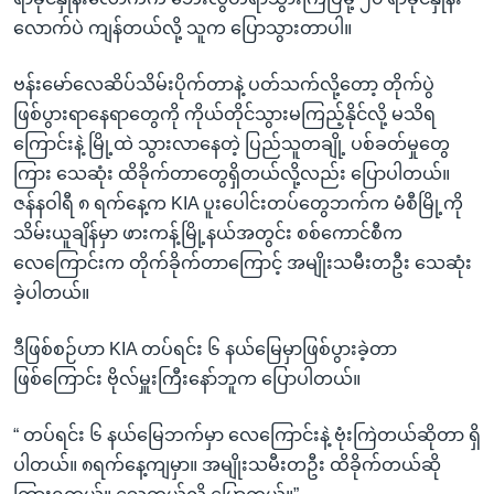
လောက်ပဲ ကျန်တယ်လို့ သူက ပြောသွားတာပါ။
ဗန်းမော်လေဆိပ်သိမ်းပိုက်တာနဲ့ ပတ်သက်လို့တော့ တိုက်ပွဲ
ဖြစ်ပွားရာနေရာတွေကို ကိုယ်တိုင်သွားမကြည့်နိုင်လို့ မသိရ
ကြောင်းနဲ့ မြို့ထဲ သွားလာနေတဲ့ ပြည်သူတချို့ ပစ်ခတ်မှုတွေ
ကြား သေဆုံး ထိခိုက်တာတွေရှိတယ်လို့လည်း ပြောပါတယ်။
ဇန်နဝါရီ ၈ ရက်နေ့က KIA ပူးပေါင်းတပ်တွေဘက်က မံစီမြို့ကို
သိမ်းယူချိန်မှာ ဖားကန့်မြို့နယ်အတွင်း စစ်ကောင်စီက
လေကြောင်းက တိုက်ခိုက်တာကြောင့် အမျိုးသမီးတဦး သေဆုံး
ခဲ့ပါတယ်။
ဒီဖြစ်စဉ်ဟာ KIA တပ်ရင်း ၆ နယ်မြေမှာဖြစ်ပွားခဲ့တာ
ဖြစ်ကြောင်း ဗိုလ်မှူးကြီးနော်ဘူက ပြောပါတယ်။
“ တပ်ရင်း ၆ နယ်မြေဘက်မှာ လေကြောင်းနဲ့ ဗုံးကြဲတယ်ဆိုတာ ရှိ
ပါတယ်။ ၈ရက်နေ့ကျမှာ။ အမျိုးသမီးတဦး ထိခိုက်တယ်ဆို