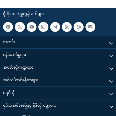
ဗွီအိုအေ လူမှုကွန်ယက်များ
သတင်း
၀န်ဆောင်မှုများ
အပတ်စဉ်ကဏ္ဍများ
အင်္ဂလိပ်သင်ခန်းစာများ
ရေဒီယို
ရုပ်သံအစီအစဉ်နှင့် ဗွီဒီယိုကဏ္ဍများ