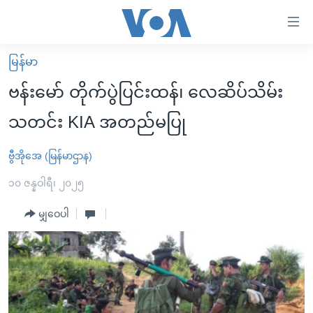
သုံး
ရ
လွယ်ကူ
မြန်မာ
မူလစာမျက်နှာ
စေ
ဗန်းမော် တိုက်ပွဲပြင်းထန်၊ လေဆိပ်သိမ်း
မြန်မာ
သည့်
သတင်း KIA အတည်မပြု
ကမ္ဘာ့သတင်းများ
Link
ဗွီဒီယို
နိုင်ငံတကာ
ဗွီအိုအေ (မြန်မာဌာန)
များ
သတင်းလွတ်လပ်ခွင့်
အမေရိကန်
၁၀ ဇန္နဝါရီ၊ ၂၀၂၅
ပင်မ
ရပ်ဝန်းတခု လမ်းတခု အလွန်
တရုတ်
အကြောင်းအရာ
မျှဝေပါ
သို့
အင်္ဂလိပ်စာလေ့လာမယ်
အစ္စရေး-ပါလက်စတိုင်း
ကျော်
အပတ်စဉ်ကဏ္ဍများ
အမေရိကန်သုံးအီဒီယံ
ကြည့်
ရေဒီယိုနှင့်ရုပ်သံ အချက်အလက်များ
မကြေးမုံရဲ့ အင်္ဂလိပ်စာ
ရေဒီယို
ရန်
ပင်မ
ရေဒီယို/တီဗွီအစီအစဉ်
ရုပ်ရှင်ထဲက အင်္ဂလိပ်စာ
တီဗွီ