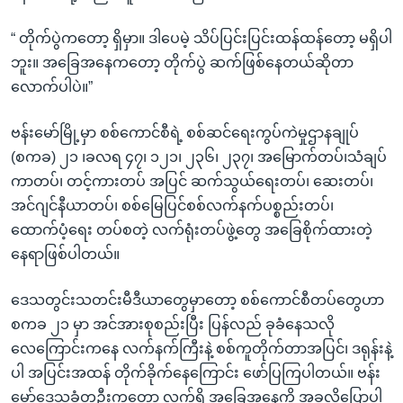
“ တိုက်ပွဲကတော့ ရှိမှာ။ ဒါပေမဲ့ သိပ်ပြင်းပြင်းထန်ထန်တော့ မရှိပါ
ဘူး။ အခြေအနေကတော့ တိုက်ပွဲ ဆက်ဖြစ်နေတယ်ဆိုတာ
လောက်ပါပဲ။”
ဗန်းမော်မြို့မှာ စစ်ကောင်စီရဲ့ စစ်ဆင်ရေးကွပ်ကဲမှုဌာနချုပ်
(စကခ) ၂၁ ၊ခလရ ၄၇၊ ၁၂၁၊ ၂၃၆၊ ၂၃၇၊ အမြောက်တပ်၊သံချပ်
ကာတပ်၊ တင့်ကားတပ် အပြင် ဆက်သွယ်ရေးတပ်၊ ဆေးတပ်၊
အင်ဂျင်နီယာတပ်၊ စစ်မြေပြင်စစ်လက်နက်ပစ္စည်းတပ်၊
ထောက်ပံ့ရေး တပ်စတဲ့ လက်ရုံးတပ်ဖွဲ့တွေ အခြေစိုက်ထားတဲ့
နေရာဖြစ်ပါတယ်။
ဒေသတွင်းသတင်းမီဒီယာတွေမှာတော့ စစ်ကောင်စီတပ်တွေဟာ
စကခ ၂၁ မှာ အင်အားစုစည်းပြီး ပြန်လည် ခုခံနေသလို
လေကြောင်းကနေ လက်နက်ကြီးနဲ့ စစ်ကူတိုက်တာအပြင်၊ ဒရုန်းနဲ့
ပါ အပြင်းအထန် တိုက်ခိုက်နေကြောင်း ဖော်ပြကြပါတယ်။ ဗန်း
မော်ဒေသခံတဦးကတော့ လက်ရှိ အခြေအနေကို အခုလိုပြောပါ