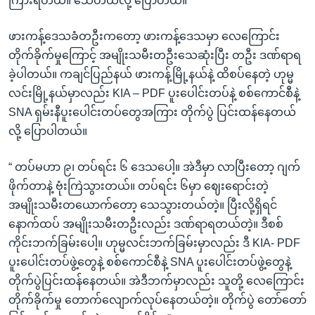
ကြားရတယ်။ သေတယ်လို့ ပြောတယ်။”
ဖားကန့်ဒေသခံတဦးကတော့ ဖားကန့်ဒေသမှာ လေကြောင်း
တိုက်ခိုက်မှုကြောင့် အမျိုးသမီးတဦးသေဆုံးပြီး တဦး ဒဏ်ရာရ
ခဲ့ပါတယ်။ ကချင်ပြည်နယ် ဖားကန့်မြို့နယ်နဲ့ ထိစပ်နေတဲ့ ဟုမ္မ
လင်းမြို့နယ်မှာလည်း KIA – PDF ပူးပေါင်းတပ်နဲ့ စစ်ကောင်စီနဲ့
SNA ရှမ်းနီပူးပေါင်းတပ်တွေအကြား တိုက်ပွဲ ပြင်းထန်နေတယ်
လို့ ပြောပါတယ်။
“ တပ်မဟာ ၉၊ တပ်ရင်း ၆ ဒေသပေါ့။ အဲဒီမှာ လာပြီးတော့ ဂျက်
ဖိုက်တာနဲ့ ဗုံးကြဲသွားတယ်။ တပ်ရင်း ၆မှာ ဈေးရောင်းတဲ့
အမျိုးသမီးတယောက်တော့ သေသွားတယ်တဲ့။ ပြီးလို့ရှိရင်
နောက်ထပ် အမျိုးသမီးတဦးလည်း ဒဏ်ရာရတယ်တဲ့။ ဒီစစ်
ကိုင်းဘက်ခြမ်းပေါ့။ ဟုမ္မလင်းဘက်ခြမ်းမှာလည်း ဒီ KIA- PDF
ပူးပေါင်းတပ်ဖွဲ့တွေနဲ့ စစ်ကောင်စီနဲ့ SNA ပူးပေါင်းတပ်ဖွဲ့တွေနဲ့
တိုက်ပွဲပြင်းထန်နေတယ်။ အဲဒီဘက်မှာလည်း သူတို့ လေကြောင်း
တိုက်ခိုက်မှု တောက်လျောက်လုပ်နေတယ်တဲ့။ တိုက်ပွဲ တော်တော်