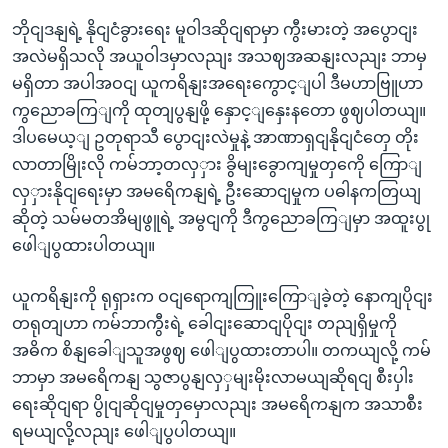
ဘိုငျဒနျရဲ့ နိုငျငံခွားရေး မူဝါဒဆိုငျရာမှာ ကွီးမားတဲ့ အပွောငျး
အလဲမရှိသလို အယူဝါဒမှာလညျး အသဈအဆနျးလညျး ဘာမှ
မရှိတာ အပါအဝငျ ယူကရိနျးအရေးကွောင့ျပါ ဒီမဟာဗြူဟာ
ကွညောခကြျကို ထုတျပွနျဖို့ နှောင့ျနှေးနတော ဖွဈပါတယျ။
ဒါပမေယ့ျ ဥတုရာသီ ပွောငျးလဲမှုနဲ့ အာဏာရှငျနိုငျငံတှေ တိုး
လာတာမြိုးလို ကမ်ဘာ့တလှှား ခွိမျးခွောကျမှုတှကေို ကြောျ
လှှားနိုငျရေးမှာ အမရေိကနျရဲ့ ဦးဆောငျမှုက ပဓါနကတြယျ
ဆိုတဲ့ သမ်မတအိမျဖွူရဲ့ အမွငျကို ဒီကွညောခကြျမှာ အထူးပွု
ဖေါျပွထားပါတယျ။
ယူကရိနျးကို ရုရှားက ဝငျရောကျကြူးကြောျခဲ့တဲ့ နောကျပိုငျး
တရုတျဟာ ကမ်ဘာကွီးရဲ့ ခေါငျးဆောငျပိုငျး တညျရှိမှုကို
အဓိက စိနျခေါျသူအဖွဈ ဖေါျပွထားတာပါ။ တကယျလို့ ကမ်
ဘာမှာ အမရေိကနျ သွဇာပွနျလှှမျးမိုးလာမယျဆိုရငျ စီးပှါး
ရေးဆိုငျရာ ပွိုငျဆိုငျမှုတှမှောလညျး အမရေိကနျက အသာစီး
ရမယျလို့လညျး ဖေါျပွပါတယျ။