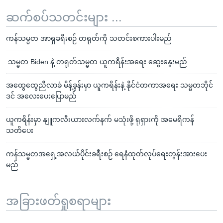
ဆက်စပ်သတင်းများ ...
ကန်သမ္မတ အာရှခရီးစဉ် တရုတ်ကို သတင်းစကားပါးမည်
သမ္မတ Biden နဲ့ တရုတ်သမ္မတ ယူကရိန်းအရေး ဆွေးနွေးမည်
အထွေထွေညီလာခံ မိန့်ခွန်းမှာ ယူကရိန်းနဲ့ နိုင်ငံတကာအရေး သမ္မတဘိုင်
ဒင် အလေးပေးပြောမည်
ယူကရိန်းမှာ နျူကလီးယားလက်နက် မသုံးဖို့ ရုရှားကို အမေရိကန်
သတိပေး
ကန်သမ္မတအရှေ့အလယ်ပိုင်းခရီးစဉ် ရေနံထုတ်လုပ်ရေးတွန်းအားပေး
မည်
အခြားဖတ်ရှုစရာများ