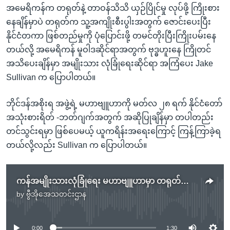
အမေရိကန်က တရုတ်နဲ့ တာဝန်သိသိ ယှဉ်ပြိုင်မှု လုပ်ဖို့ ကြိုးစား
နေချိန်မှာပဲ တရုတ်က သူ့အကျိုးစီးပွါးအတွက် ဇောင်းပေးပြီး
နိုင်ငံတကာ ဖြစ်တည်မှုကို ပုံပြောင်းဖို့ တမင်တိုးပြီးကြိုးပမ်းနေ
တယ်လို့ အမေရိကန် မူဝါဒဆိုင်ရာအတွက် ဗုဒ္ဓဟူးနေ ကြိုတင်
အသိပေးချိန်မှာ အမျိုးသား လုံခြုံရေးဆိုင်ရာ အကြံပေး Jake
Sullivan က ပြောပါတယ်။
ဘိုင်ဒန်အစိုးရ အဖွဲ့ရဲ့ မဟာဗျူဟာကို မတ်လ ၂၈ ရက် နိုင်ငံတော်
အသုံးစားရိတ် -ဘတ်ဂျက်အတွက် အဆိုပြုချိန်မှာ တပါတည်း
တင်သွင်းရမှာ ဖြစ်ပေမယ့် ယူကရိန်းအရေးကြောင့် ကြန့်ကြာခဲ့ရ
တယ်လို့လည်း Sullivan က ပြောပါတယ်။
ကန်အမျိုးသားလုံခြုံရေး မဟာဗျူဟာမှာ တရုတ်အင်အားကြီးထွားမှု အရေးပါ
by
ဗွီအိုအေသတင်းဌာန
No media source currently available
0:00
1:30