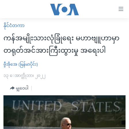
သုံး
ရ
လွယ်ကူ
နိုင်ငံတကာ
မူလစာမျက်နှာ
စေ
ကန်အမျိုးသားလုံခြုံရေး မဟာဗျူဟာမှာ
မြန်မာ
သည့်
တရုတ်အင်အားကြီးထွားမှု အရေးပါ
ကမ္ဘာ့သတင်းများ
Link
ဗွီဒီယို
နိုင်ငံတကာ
ဗွီအိုအေ (မြန်မာပိုင်း)
များ
သတင်းလွတ်လပ်ခွင့်
အမေရိကန်
၁၃ ေအာက္တိုဘာ၊ ၂၀၂၂
ပင်မ
ရပ်ဝန်းတခု လမ်းတခု အလွန်
တရုတ်
အကြောင်းအရာ
မျှဝေပါ
သို့
အင်္ဂလိပ်စာလေ့လာမယ်
အစ္စရေး-ပါလက်စတိုင်း
ကျော်
အပတ်စဉ်ကဏ္ဍများ
အမေရိကန်သုံးအီဒီယံ
ကြည့်
ရေဒီယိုနှင့်ရုပ်သံ အချက်အလက်များ
မကြေးမုံရဲ့ အင်္ဂလိပ်စာ
ရေဒီယို
ရန်
ပင်မ
ရေဒီယို/တီဗွီအစီအစဉ်
ရုပ်ရှင်ထဲက အင်္ဂလိပ်စာ
တီဗွီ