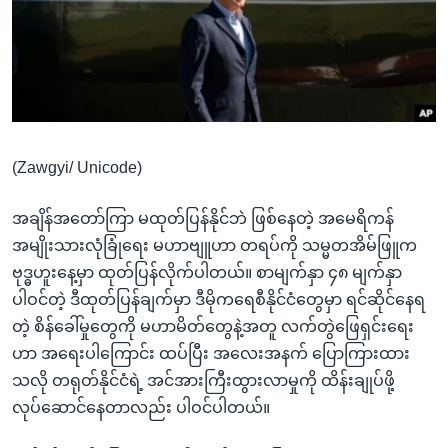
အ
သုတပဒေသာ အင်္ဂလိပ်စာ
ညွန်း
Learning English
စာမျက်နှာ
သို့
ဗွီအိုအေ လူမှုကွန်ယက်များ
ကျော်
ကြည့်
(Zawgyi/ Unicode)
ရန်
ဘာသာစကားများ
ရှာဖွေ
အချိန်အတော်ကြာ မထုတ်ပြန်နိုင်ဘဲ ဖြစ်နေတဲ့ အမေရိကန်
ရန်
အမျိုးသားလုံခြုံရေး မဟာဗျူဟာ တရပ်ကို သမ္မတအိမ်ဖြူက
နေရာ
ဗုဒ္ဓဟူးနေ့မှာ ထုတ်ပြန်လိုက်ပါတယ်။ စာမျက်နှာ ၄၈ မျက်နှာ
သို့
ပါဝင်တဲ့ ဒီထုတ်ပြန်ချက်မှာ ဒီမိုကရေစီနိုင်ငံတွေမှာ ရင်ဆိုင်နေရ
ကျော်
တဲ့ စိန်ခေါ်မှုတွေကို မဟာမိတ်တွေနဲ့အတူ လက်တွဲဖြေရှင်းရေး
ရန်
ဟာ အရေးပါကြောင်း ထပ်ပြီး အလေးအနက် ပြောကြားထား
သလို တရုတ်နိုင်ငံရဲ့ အင်အားကြီးထွားလာမှုကို ထိန်းချုပ်ဖို့
လုပ်ဆောင်နေတာလည်း ပါဝင်ပါတယ်။