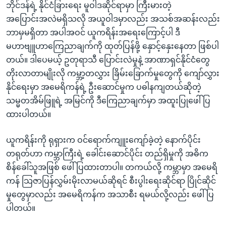
ဘိုင်ဒန်ရဲ့ နိုင်ငံခြားရေး မူဝါဒဆိုင်ရာမှာ ကြီးမားတဲ့
အပြောင်းအလဲမရှိသလို အယူဝါဒမှာလည်း အသစ်အဆန်းလည်း
ဘာမှမရှိတာ အပါအဝင် ယူကရိန်းအရေးကြောင့်ပါ ဒီ
မဟာဗျူဟာကြေညာချက်ကို ထုတ်ပြန်ဖို့ နှောင့်နှေးနေတာ ဖြစ်ပါ
တယ်။ ဒါပေမယ့် ဥတုရာသီ ပြောင်းလဲမှုနဲ့ အာဏာရှင်နိုင်ငံတွေ
တိုးလာတာမျိုးလို ကမ္ဘာ့တလွှား ခြိမ်းခြောက်မှုတွေကို ကျော်လွှား
နိုင်ရေးမှာ အမေရိကန်ရဲ့ ဦးဆောင်မှုက ပဓါနကျတယ်ဆိုတဲ့
သမ္မတအိမ်ဖြူရဲ့ အမြင်ကို ဒီကြေညာချက်မှာ အထူးပြုဖေါ်ပြ
ထားပါတယ်။
ယူကရိန်းကို ရုရှားက ဝင်ရောက်ကျူးကျော်ခဲ့တဲ့ နောက်ပိုင်း
တရုတ်ဟာ ကမ္ဘာကြီးရဲ့ ခေါင်းဆောင်ပိုင်း တည်ရှိမှုကို အဓိက
စိန်ခေါ်သူအဖြစ် ဖေါ်ပြထားတာပါ။ တကယ်လို့ ကမ္ဘာမှာ အမေရိ
ကန် သြဇာပြန်လွှမ်းမိုးလာမယ်ဆိုရင် စီးပွါးရေးဆိုင်ရာ ပြိုင်ဆိုင်
မှုတွေမှာလည်း အမေရိကန်က အသာစီး ရမယ်လို့လည်း ဖေါ်ပြ
ပါတယ်။