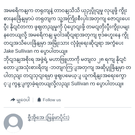
အမရေိကနျက တရုတျနဲ့ တာဝနျသိသိ ယှဉျပွိုငျမှု လုပျဖို့ ကွိုး
စားနခြေိနျမှာပဲ တရုတျက သူ့အကြိုးစီးပှါးအတှကျ ဇောငျးပေး
ပွီး နိုငျငံတကာ ဖွဈတညျမှုကို ပုံပွောငျးဖို့ တမငျတိုးပွီးကွိုးပမျး
နတေယျလို့ အမရေိကနျ မူဝါဒဆိုငျရာအတှကျ ဗုဒ်ဓဟူးနေ ကွို
တငျအသိပေးခြိနျမှာ အမြိုးသား လုံခွုံရေးဆိုငျရာ အကွံပေး
Jake Sullivan က ပွောပါတယျ။
ဘိုငျဒနျအစိုးရ အဖှဲ့ရဲ့ မဟာဗြူဟာကို မတျလ ၂၈ ရကျ နိုငျငံ
တောျအသုံးစားရိတျ -ဘတျဂကြျအတှကျ အဆိုပွုခြိနျမှာ တ
ပါတညျး တငျသှငျးရမှာ ဖွဈပမေယ့ျ ယူကရိနျးအရေးကွော
င့ျ ကွန့ျကွာခဲ့ရတယျလို့လညျး Sullivan က ပွောပါတယျ။
မျှဝေပါ
Follow us
ဗွီအိုအေ (မြန်မာပိုင်း)