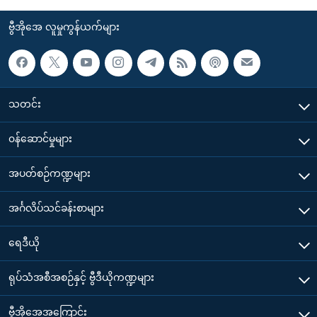
ဗွီအိုအေ လူမှုကွန်ယက်များ
သတင်း
၀န်ဆောင်မှုများ
အပတ်စဉ်ကဏ္ဍများ
အင်္ဂလိပ်သင်ခန်းစာများ
ရေဒီယို
ရုပ်သံအစီအစဉ်နှင့် ဗွီဒီယိုကဏ္ဍများ
ဗွီအိုအေအကြောင်း