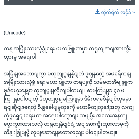
တိုက်ရိုက် လင့်ခ်
(Unicode)
ကနျအမြိုးသားလုံခွုံရေး မဟာဗြူဟာမှာ တရုတျအငျအားကွီး
ထှားမှု အရေးပါ
အခြိနျအတောျကွာ မထုတျပွနျနိုငျဘဲ ဖွဈနတေဲ့ အမရေိကနျ
အမြိုးသားလုံခွုံရေး မဟာဗြူဟာ တရပျကို သမ်မတအိမျဖွူက
ဗုဒ်ဓဟူးနေ့မှာ ထုတျပွနျလိုကျပါတယျ။ စာမကြျနှာ ၄၈ မ
ကြျနှာပါဝငျတဲ့ ဒီထုတျပွနျခကြျမှာ ဒီမိုကရစေီနိုငျငံတှမှော
ရငျဆိုငျနရေတဲ့ စိနျခေါျမှုတှကေို မဟာမိတျတှနေဲ့အတူ လကျ
တှဲဖွရှေငျးရေးဟာ အရေးပါကွောငျး ထပျပွီး အလေးအနကျ
ပွောကွားထားသလို တရုတျနိုငျငံရဲ့ အငျအားကွီးထှားလာမှုကို
ထိနျးခြုပျဖို့ လုပျဆောငျနတောလညျး ပါဝငျပါတယျ။