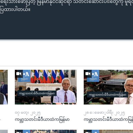
ရေးသားဖော်ပြတဲ့ မြန်မာနိုင်ငံဆိုင်ရာ သတင်းဆောင်းပါးတွေကို မ
င်ပြထားပါတယ်။
၀၇ မတ္၊ ၂၀၂၅
၂၈ ေဖေဖာ္၀ါရီ၊ ၂၀၂၅
ာ
ကမ္ဘာ့သတင်းမီဒီယာထဲကမြန်မာ
ကမ္ဘာ့သတင်းမီဒီယာထဲကမြန