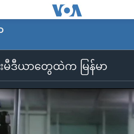
ာ
းမီဒီယာတွေထဲက မြန်မာ