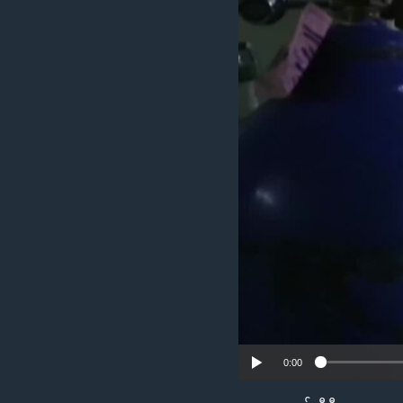
သုတပဒေသာ အင်္ဂလိပ်စာ
အ
ညွန်း
စာမျက်နှာ
သို့
ကျော်
ကြည့်
ရန်
ရှာဖွေ
ရန်
နေရာ
သို့
ကျော်
ရန်
0:00