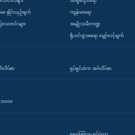
ားသတင်းများ
အာရှစီးပွားရေး
်မာ နှိုင်းယှဉ်ချက်
ကျန်းမာရေး
ပြားသတင်းများ
အမျိုးသမီးကဏ္ဍ
ရိုဟင်ဂျာအရေး မျှော်လင့်ချက်
်္ဂလိပ်စာ
ရုပ်ရှင်ထဲက အင်္ဂလိပ်စာ
၀-၁၀း၀၀
ရေမြေခြားမှ ရုပ်ပုံလွှာ