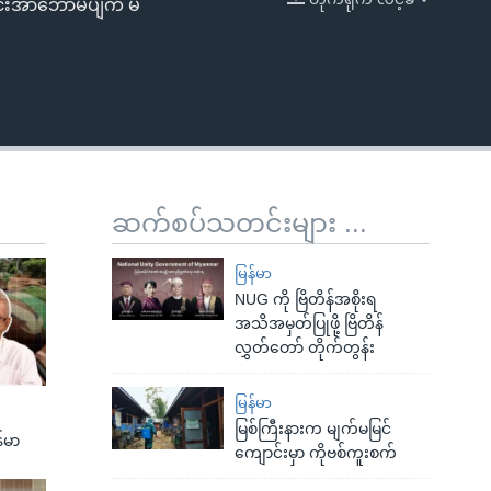
ူရင်းအာဘော်မပျက် မ
EMBED
ဆက်စပ်သတင်းများ ...
မြန်မာ
NUG ကို ဗြိတိန်အစိုးရ
အသိအမှတ်ပြုဖို့ ဗြိတိန်
လွှတ်တော် တိုက်တွန်း
မြန်မာ
မြစ်ကြီးနားက မျက်မမြင်
်မာ
ကျောင်းမှာ ကိုဗစ်ကူးစက်