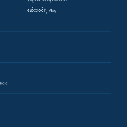
နော်သဇင်ရဲ့ Vlog
droid