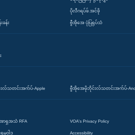
ပိုလီဂရပ်ဖ်.အင်ဖို
်းခန်း
ဗွီအိုအေ ပုံပြရုပ်သံ
း
ိုင်းလ်သတင်းအက်ပ်-Apple
ဗွီအိုအေမိုဘိုင်းလ်သတင်းအက်ပ်-An
 အာရှအသံ RFA
VOA's Privacy Policy
ုးရမူဝါဒ
Accessibility