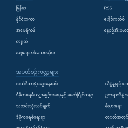
မြန်မာ
RSS
နိုင်ငံတကာ
ပေါ့ဒ်ကတ်စ်
အမေရိကန်
နေ့စဉ်အီးမေ
တရုတ်
အစ္စရေး-ပါလက်စတိုင်း
အပတ်စဉ်ကဏ္ဍများ
အယ်ဒီတာနဲ့ ဆွေးနွေးခန်း
သိပ္ပံနဲ့နည်း
ဒီမိုကရေစီ၊ လူ့အခွင့်အရေးနှင့် ခေတ်ပြိုင်ကမ္ဘာ
ဥတုရာသီနဲ့ 
သတင်းသုံးသပ်ချက်
စီးပွားရေး
ဒီမိုကရေစီရေးရာ
တပတ်အတွင်