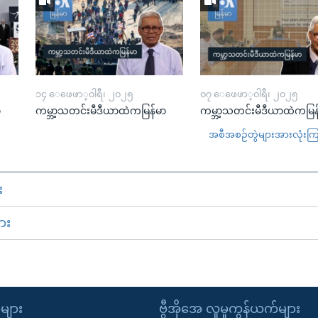
၁၄ ေဖေဖာ္၀ါရီ၊ ၂၀၂၅
၀၇ ေဖေဖာ္၀ါရီ၊ ၂၀၂၅
ာ
ကမ္ဘာ့သတင်းမီဒီယာထဲကမြန်မာ
ကမ္ဘာ့သတင်းမီဒီယာထဲကမြန
အစီအစဉ်တွဲများအားလုံးကြည့
း
ား
ုများ
ဗွီအိုအေ လူမှုကွန်ယက်များ