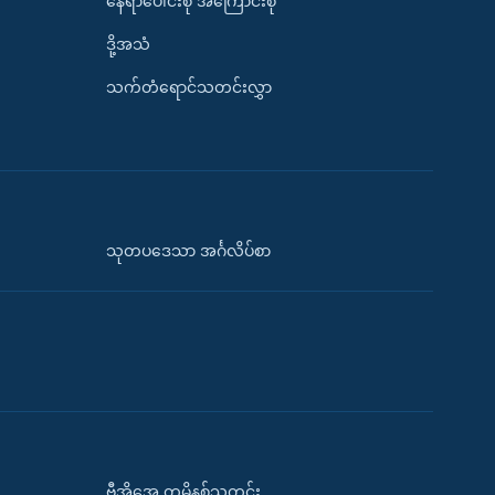
နေရာပေါင်းစုံ အကြောင်းစုံ
ဒို့အသံ
သက်တံရောင်သတင်းလွှာ
သုတပဒေသာ အင်္ဂလိပ်စာ
ဗွီအိုအေ တမိနစ်သတင်း