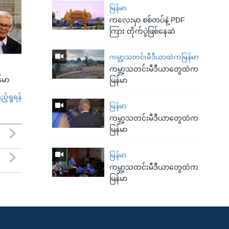
မြန်မာ
ကလေးမှာ စစ်တပ်နဲ့ PDF
ကြား တိုက်ပွဲဖြစ်နေဆဲ
ကမ္ဘာ့သတင်းမီဒီယာထဲကမြန်မာ
ကမ္ဘာ့သတင်းမီဒီယာတွေထဲက
်မာ
မြန်မာ
်ရှုရန်
မြန်မာ
ကမ္ဘာ့သတင်းမီဒီယာတွေထဲက
မြန်မာ
မြန်မာ
ကမ္ဘာ့သတင်းမီဒီယာတွေထဲက
မြန်မာ