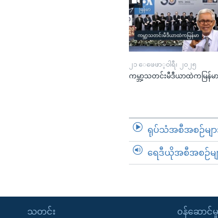
၂၁ ေဖေဖာ္၀ါရီ၊ ၂၀၂၅
ကမ္ဘာ့သတင်းမီဒီယာထဲကမြန်မ
ရုပ်သံအစီအစဉ်မျာ
ရေဒီယိုအစီအစဉ်မျ
သတင်း
၀န်ဆောင်မှ