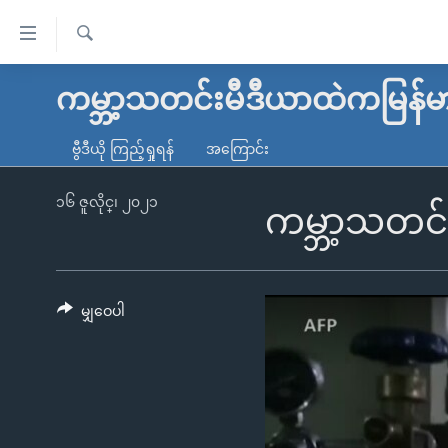
သုံး
ရ
ရှာဖွေ
လွယ်ကူ
မူလစာမျက်နှာ
ကမ္ဘာ့သတင်းမီဒီယာထဲကမြန်မ
ရ
စေ
မြန်မာ
လာ
ဗွီဒီယို ကြည့်ရှုရန်
အကြောင်း
သည့်
ဒ်
ကမ္ဘာ့သတင်းများ
Link
ဗွီဒီယို
နိုင်ငံတကာ
၁၆ ဇူလိုင္၊ ၂၀၂၁
ကမ္ဘာ့သတင်
များ
သတင်းလွတ်လပ်ခွင့်
အမေရိကန်
ပင်မ
ရပ်ဝန်းတခု လမ်းတခု အလွန်
တရုတ်
အကြောင်းအရာ
အင်္ဂလိပ်စာလေ့လာမယ်
အစ္စရေး-ပါလက်စတိုင်း
မျှဝေပါ
သို့
အပတ်စဉ်ကဏ္ဍများ
အမေရိကန်သုံးအီဒီယံ
ကျော်
ကြည့်
ရေဒီယိုနှင့်ရုပ်သံ အချက်အလက်များ
မကြေးမုံရဲ့ အင်္ဂလိပ်စာ
ရေဒီယို
ရန်
ရေဒီယို/တီဗွီအစီအစဉ်
ရုပ်ရှင်ထဲက အင်္ဂလိပ်စာ
တီဗွီ
ပင်မ