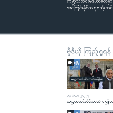
ကမ္ဘာ့သတင်းမီဒီယာတွေမှာ 
အင်ကြင်းနိုင်က စုစည်းတ
ဗွီဒီယို ကြည့်ရှုရန်
၁၄ မတ္၊ ၂၀၂၅
ကမ္ဘာ့သတင်းမီဒီယာထဲကမြန်မ