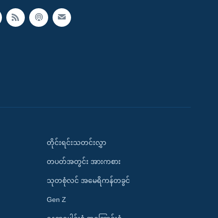
တိုင်းရင်းသတင်းလွှာ
တပတ်အတွင်း အားကစား
သုတစုံလင် အမေရိကန်တခွင်
Gen Z