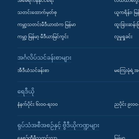
အမေရိကန်နိုင်ငံရေး
လယ်ယာစီးပွ
သတင်းထောက်မှတ်စု
ယူကရိန်း၊ မြန
ကမ္ဘာ့သတင်းမီဒီယာထဲက မြန်မာ
ထူးခြားဆန်း
ကမ္ဘာ့ မြန်မာ့ မီဒီယာမြင်ကွင်း
လူမှုရှုခင်း
အင်္ဂလိပ်သင်ခန်းစာများ
အီဒီယံသင်ခန်းစာ
မကြေးမုံရဲ့အင
ရေဒီယို
နံနက်ပိုင်း ၆း၀၀-ရး၀၀
ညပိုင်း ၉း၀
ရုပ်သံအစီအစဉ်နှင့် ဗွီဒီယိုကဏ္ဍများ
နေ့စဉ်တီဗွီသတင်းလွှာ
မြန်မာ