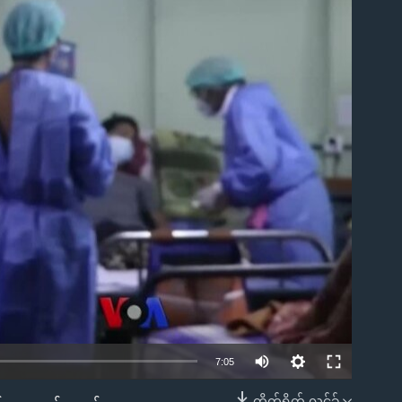
ble
7:05
တိုက်ရိုက် လင့်ခ်