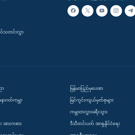
းလ်သတင်းလွှာ
ပညာ
မြန်မာပြည်မှပေးစာ
အနာဂတ်ကမ္ဘာ
မြင်ကွင်းကျယ်မှတ်စုများ
ကမ္ဘာတလွှားခရီးသွား
း အားကစား
ဒီသီတင်းပတ် အာရှနိုင်ငံရေး