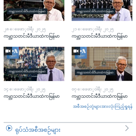
၂၈ ေဖေဖာ္၀ါရီ၊ ၂၀၂၅
၂၁ ေဖေဖာ္၀ါရီ၊ ၂၀၂၅
ကမ္ဘာ့သတင်းမီဒီယာထဲကမြန်မာ
ကမ္ဘာ့သတင်းမီဒီယာထဲကမြန်မာ
၁၄ ေဖေဖာ္၀ါရီ၊ ၂၀၂၅
၀၇ ေဖေဖာ္၀ါရီ၊ ၂၀၂၅
ကမ္ဘာ့သတင်းမီဒီယာထဲကမြန်မာ
ကမ္ဘာ့သတင်းမီဒီယာထဲကမြန်မာ
အစီအစဉ်တွဲများအားလုံးကြည့်ရှုရန်
ရုပ်သံအစီအစဉ်များ