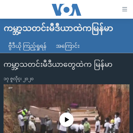
သုံး
ရ
လွယ်ကူ
ကမ္ဘာ့သတင်းမီဒီယာထဲကမြန်မာ
မူလစာမျက်နှာ
စေ
မြန်မာ
ဗွီဒီယို ကြည့်ရှုရန်
အကြောင်း
သည့်
ကမ္ဘာ့သတင်းများ
Link
ကမ္ဘာ့သတင်းမီဒီယာတွေထဲက မြန်မာ
ဗွီဒီယို
နိုင်ငံတကာ
များ
သတင်းလွတ်လပ်ခွင့်
အမေရိကန်
ပင်မ
၁၇ ဇူလိုင္၊ ၂၀၂၀
ရပ်ဝန်းတခု လမ်းတခု အလွန်
တရုတ်
အကြောင်းအရာ
သို့
အင်္ဂလိပ်စာလေ့လာမယ်
အစ္စရေး-ပါလက်စတိုင်း
ကျော်
အပတ်စဉ်ကဏ္ဍများ
အမေရိကန်သုံးအီဒီယံ
ကြည့်
ရေဒီယိုနှင့်ရုပ်သံ အချက်အလက်များ
မကြေးမုံရဲ့ အင်္ဂလိပ်စာ
ရေဒီယို
ရန်
No media source currently available
ပင်မ
ရေဒီယို/တီဗွီအစီအစဉ်
ရုပ်ရှင်ထဲက အင်္ဂလိပ်စာ
တီဗွီ