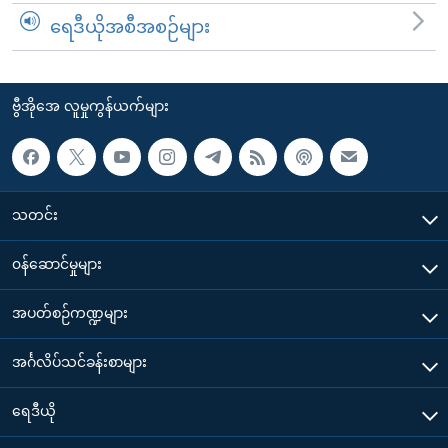
ရေဒီယိုအစီအစဉ်များ
ဗွီအိုအေ လူမှုကွန်ယက်များ
သတင်း
၀န်ဆောင်မှုများ
အပတ်စဉ်ကဏ္ဍများ
အင်္ဂလိပ်သင်ခန်းစာများ
ရေဒီယို