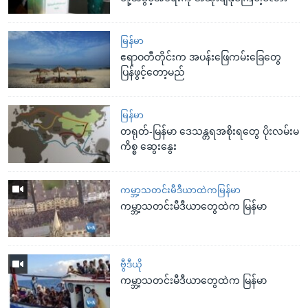
မြန်မာ
ဧရာဝတီတိုင်းက အပန်းဖြေကမ်းခြေတွေ
ပြန်ဖွင့်တော့မည်
မြန်မာ
တရုတ်-မြန်မာ ဒေသန္တရအစိုးရတွေ ပိုးလမ်းမ
ကိစ္စ ဆွေးနွေး
ကမ္ဘာ့သတင်းမီဒီယာထဲကမြန်မာ
ကမ္ဘာ့သတင်းမီဒီယာတွေထဲက မြန်မာ
ဗွီဒီယို
ကမ္ဘာ့သတင်းမီဒီယာတွေထဲက မြန်မာ