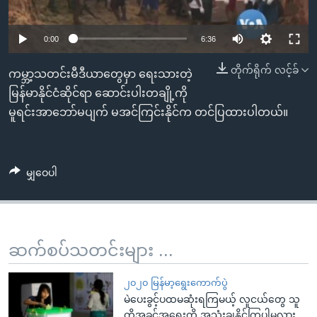
အ
သုတပဒေသာ အင်္ဂလိပ်စာ
ညွန်း
Learning English
0:00
6:36
စာမျက်နှာ
သို့
ဗွီအိုအေ လူမှုကွန်ယက်များ
တိုက်ရိုက် လင့်ခ်
ကမ္ဘာ့သတင်းမီဒီယာတွေမှာ ရေးသားတဲ့
ကျော်
မြန်မာနိုင်ငံဆိုင်ရာ ဆောင်းပါးတချို့ကို
ကြည့်
မူရင်းအာဘော်မပျက် မအင်ကြင်းနိုင်က တင်ပြထားပါတယ်။
ရန်
ဘာသာစကားများ
ရှာဖွေ
ရန်
မျှဝေပါ
နေရာ
သို့
ကျော်
ရန်
ဆက်စပ်သတင်းများ ...
၂၀၂၀ မြန်မာ့ရွေးကောက်ပွဲ
မဲပေးခွင့်ပထမဆုံးရကြမယ့် လူငယ်တွေ သူ
တို့အခွင့်အရေးကို အသုံးချနိုင်ကြပါ့မလား