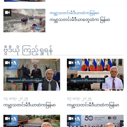
ကမ္ဘာ့သတင်းမီဒီယာထဲကမြန်မာ
ကမ္ဘာ့သတင်းမီဒီယာတွေထဲက မြန်မာ
ဗွီဒီယို ကြည့်ရှုရန်
၁၄ မတ္၊ ၂၀၂၅
၀၇ မတ္၊ ၂၀၂၅
ကမ္ဘာ့သတင်းမီဒီယာထဲကမြန်မာ
ကမ္ဘာ့သတင်းမီဒီယာထဲကမြန်မာ