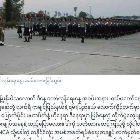
်လှန်ရေးနေ့ အခမ်းအနားမြင်ကွင်း
ခန့်မှန်းမိသလောက် ဒီနေ့ တော်လှန်ရေးနေ့ အခမ်းအနား၊ တပ်မတော်န
ျနော်တို့ လက်ရှိ ကချင်ပြည်နယ်နဲ့ ရှမ်းပြည်နယ် လောက်ကိုင်ဘက်မှာ စ
မြောက်ပိုင်း မဟာမိတ်နဲ့ ဟိုနေရာ ဒီနေရာမှာ ဖြစ်နေတဲ့ တိုက်ပွဲတွေမ
ချုပ်အနေနဲ့ ထည့်ပြောမလား။ ဒါကို သတိထားစောင့်ကြည့်ဖို့ လိုပါလ
 လို့ခေါ်တဲ့ တနိုင်ငံလုံး အပစ်အခတ်ရပ်စဲရေးစာချုပ် လက်မှတ်ရေ