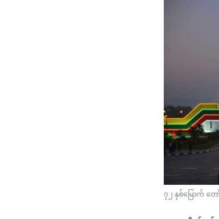
၇၂ နှစ်မြောက် တော