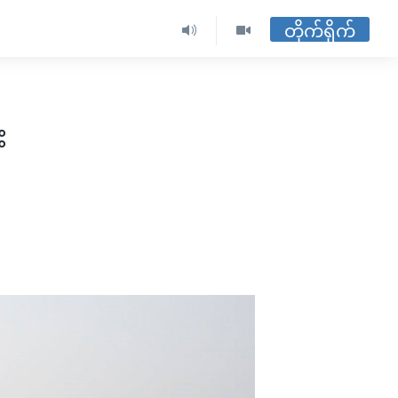
တိုက်ရိုက်
း