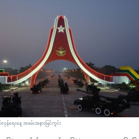
်လှန်ရေးနေ့ အခမ်းအနားမြင်ကွင်း