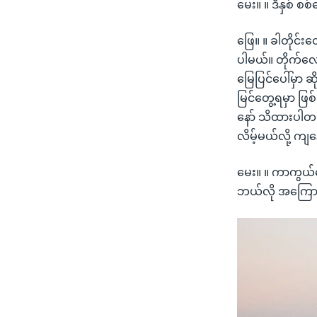
မေး။ ။ ဒီနှစ် စစ
ဖြေ။ ။ ခါတိုင်းတ
ပါမယ်။ တိုက်လ
မြေပြင်ပေါ်မှာ 
မြင်တွေ့ရမှာ ဖြစ
နော် သိထားပါတယ်။
လိမ့်မယ်လို့ က
မေး။ ။ ကာကွယ်ရေးဦ
ဘယ်လို အကြောင်း