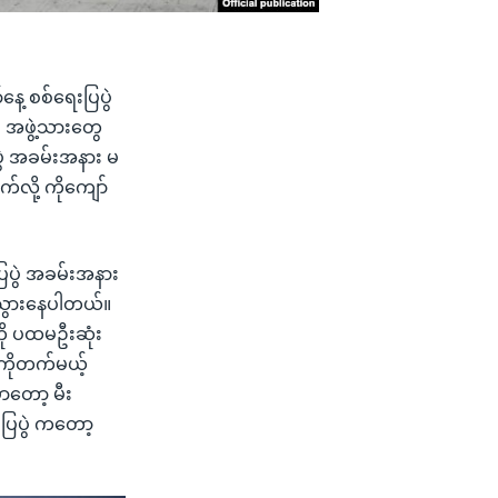
ေ့ စစ်ရေးပြပွဲ
ံး အဖွဲ့သားတွေ
ွဲ အခမ်းအနား မ
်လို့ ကိုကျော်
ြပွဲ အခမ်းအနား
တ်သွားနေပါတယ်။
ု ပထမဦးဆုံး
းကိုတက်မယ့်
ာတော့ မီး
းပြပွဲ ကတော့