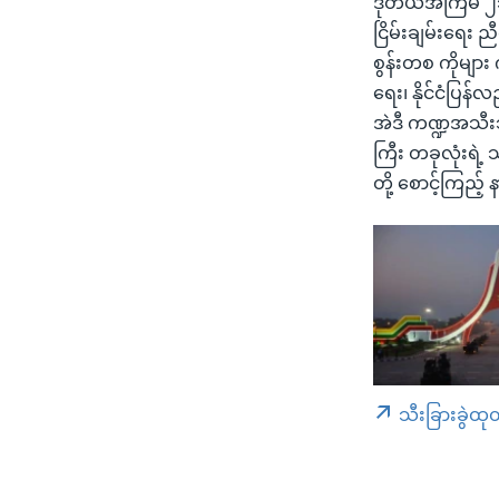
ဒုတိယအကြိမ် ၂၁
ငြိမ်းချမ်းရေး
စွန်းတစ ကိုမျာ
ရေး၊ နိုင်ငံပြ
အဲဒီ ကဏ္ဍအသီး
ကြီး တခုလုံးရ
တို့ စောင့်ကြည့်
သီးခြားခွဲထု