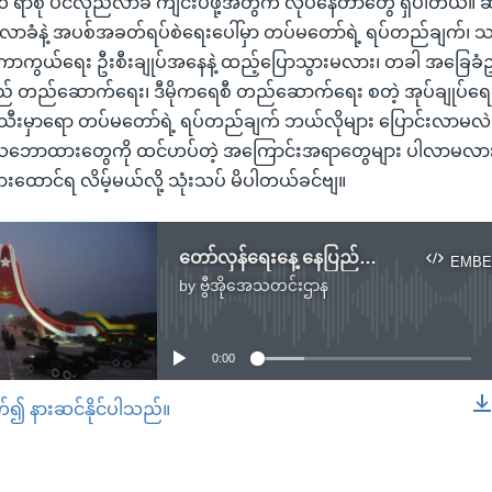
 ရာစု ပင်လုံညီလာခံ ကျင်းပဖို့အတွက် လုပ်နေတာတွေ ရှိပါတယ်။ ဆိ
 ညီလာခံနဲ့ အပစ်အခတ်ရပ်စဲရေးပေါ်မှာ တပ်မတော်ရဲ့ ရပ်တည်ချက
း ကာကွယ်ရေး ဦးစီးချုပ်အနေနဲ့ ထည့်ပြောသွားမလား၊ တခါ အခြေခံ
န်လည် တည်ဆောက်ရေး၊ ဒီမိုကရေစီ တည်ဆောက်ရေး စတဲ့ အုပ်ချုပ်ရေး 
သီးမှာရော တပ်မတော်ရဲ့ ရပ်တည်ချက် ဘယ်လိုများ ပြောင်းလာမလဲ
ဲ့ သဘောထားတွေကို ထင်ဟပ်တဲ့ အကြောင်းအရာတွေများ ပါလာမလား
 နားထောင်ရ လိမ့်မယ်လို့ သုံးသပ် မိပါတယ်ခင်ဗျ။
တော်လှန်ရေးနေ့ နေပြည်တော်မြင်ကွင်း
EMBE
by
ဗွီအိုအေသတင်းဌာန
No media source currently available
0:00
တ်၍ နားဆင်နိုင်ပါသည်။
EMBED