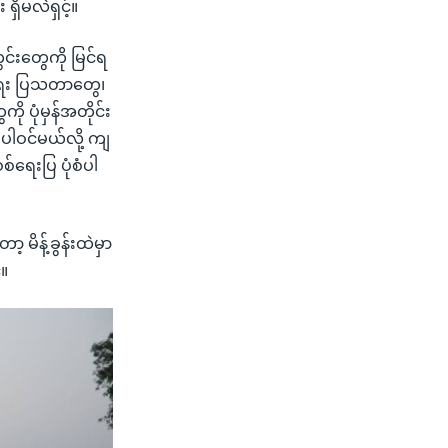
ရှိမလဲရှင့်။
ွင်းတွေကို မြင်ရ
ရေး ပြသတာတွေ၊
ု ပုံမှန်အတိုင်း
စံပါဝင်မယ်လို့ ကျ
်ရေးပြ ပုံစံပါ
ာ့ မိန့်ခွန်းထဲမှာ
်။