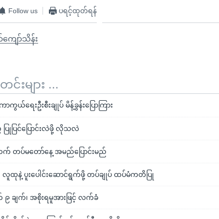
Follow us
ပရင့်ထုတ်ရန်
်ကျော်သိန်း
်းများ ...
ကွယ်ရေးဦးစီးချုပ် မိန့်ခွန်းပြောကြား
ုပြင်ပြောင်းလဲဖို့ လိုသလဲ
က် တပ်မတော်နေ့ အမည်ပြောင်းမည်
 လူထုနဲ့ ပူးပေါင်းဆောင်ရွက်ဖို့ တပ်ချုပ် ထပ်မံကတိပြု
 ၉ ချက်၊ အစိုးရမူအားဖြင့် လက်ခံ