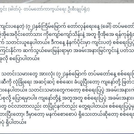
င်း (ဓါတ်ပုံ- တပ်မတော်ကာကွယ်ရေး ဦးစီးချုပ်ရုံး)
ျင်းပနေတဲ့ (၇၂)နှစ်ကြိမ်မြောက် တော်လှန်ရေးနေ့ (ခေါ်) တပ်မတော်န
အိုအေဝိုင်းတော်သား ကိုကျော်ကျော်သိန်းနဲ့ အတူ ဗွီအိုအေ ရန်ကုန်ရု
သတင်းယူနေပါတယ်။ ဒီကနေ့ နံနက်ပိုင်းမှာ ကျင်းပတဲ့ စစ်ရေးပြပ
်ကြင်းနိုင်က ဆက်သွယ်မေးမြန်းရာမှာ အခမ်းအနားမြင်ကွင်းနဲ့ ပတ်သက
ခုလို စပြောပါတယ်။
ို့ သတင်းသမားတွေ အားလုံး (၇၂)နှစ်မြောက် တပ်မတော်နေ့ စစ်ရေးပ
းဆီကို လုံခြုံရေး အဆင့်ဆင့် စစ်ဆေး ခံယူပြီးတော့ ကျနော်တို့ ဖြ
ွားနေပါတယ်။ သတင်းသမားတွေကတော့ စစ်ရေးပြပွဲ အခမ်းအနားကိ
စုလို့ ပြောရမှာပါ။ ကျနော်တို့နဲ့ အတူအတူ စစ်ရေးပြပွဲ အခမ်းအနာ
ိုလ်တွေ ဝင်လာတာလည်း တပြိုင်နက်တည်း တွေ့ရပါတယ်။ စစ်ရေးပြပွဲမှ
ှိထားပြီးတော့၊ ဒီမှာတော့ မနက်စောစောပဲ ရှိသေးတယ်ဆိုတော့ စစ်ရေ
်ပုံ ရှိပါတယ်။