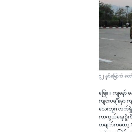
၇၂ နှစ်မြောက် တော
ဖြေ။ ။ ကျနော် 
ကျင်းပချိန်မှာ က
သေးဘူး၊ လက်ရှိ 
ကာကွယ်ရေးဦးစီး
တချက်ကတော့ NCA