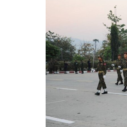
သုတပဒေသာ အင်္ဂလိပ်စာ
အ
ညွန်း
စာမျက်နှာ
သို့
ကျော်
ကြည့်
ရန်
ရှာဖွေ
ရန်
နေရာ
သို့
ကျော်
ရန်