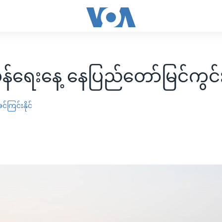
န်ရေးနေ့ နေပြည်တော်မြင်ကွင်
င်ကြင်းနိုင်