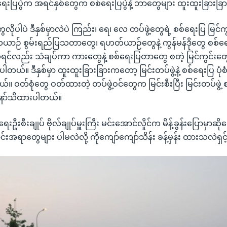
်ရေးပြပွဲက အရင်နှစ်တွေက စစ်ရေးပြပွဲနဲ့ ဘာတွေများ ထူးထူးခြားခြား 
ွေလိုပါပဲ ဒီနှစ်မှာလဲပဲ ကြည်း၊ ရေ၊ လေ တပ်ဖွဲ့တွေရဲ့ စစ်ရေးပြ မြင်က
ေယာဉ် စွမ်းရည်ပြသတာတွေ၊ ရဟတ်ယာဉ်တွေနဲ့ ကွန်မန်ဒိုတွေ စစ်
ဆိုရင်လည်း သံချပ်ကာ ကားတွေနဲ့ စစ်ရေးပြတာတွေ စတဲ့ မြင်ကွင်းတွေကိ
်ပါတယ်။ ဒီနှစ်မှာ ထူးထူးခြားခြားကတော့ မြင်းတပ်ဖွဲ့နဲ့ စစ်ရေးပြ ပုံ
 ဝတ်စုံတွေ ဝတ်ထားတဲ့ တပ်ဖွဲ့ဝင်တွေက မြင်းစီးပြီး မြင်းတပ်ဖွဲ့ စစ
ျနော်သိထားပါတယ်။
းစီးချုပ် ဗိုလ်ချုပ်မှူးကြီး မင်းအောင်လှိုင်က မိန့်ခွန်းပြောမှာဆိုတေ
အရာတွေများ ပါမလဲလို့ ကိုကျော်ကျော်သိန်း ခန့်မှန်း ထားသလဲရှင့