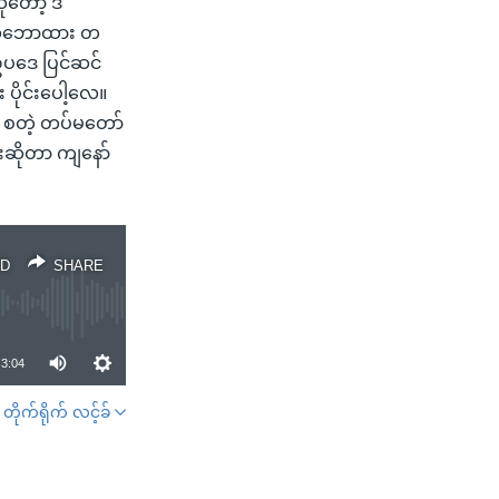
ုတော့ ဒီ
်၊ သဘောထား တ
ဥပဒေ ပြင်ဆင်
ပိုင်းပေါ့လေ။
 စတဲ့ တပ်မတော်
ဆိုတာ ကျနော်
D
SHARE
3:04
တိုက်ရိုက် လင့်ခ်
SHARE