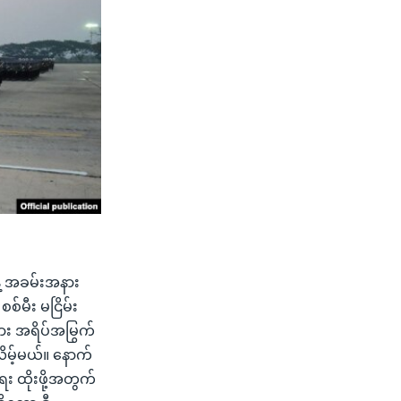
ေ့ အခမ်းအနား
စ်မီး မငြိမ်း
ျား အရိပ်အမြွက်
ိမ့်မယ်။ နောက်
း ထိုးဖို့အတွက်