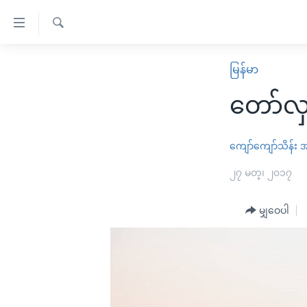
သုံး
ရ
ရှာဖွေ
လွယ်ကူ
မူလစာမျက်နှာ
မြန်မာ
ရ
စေ
မြန်မာ
လာ
တော်လှ
သည့်
ဒ်
ကမ္ဘာ့သတင်းများ
Link
ဗွီဒီယို
နိုင်ငံတကာ
ကျော်ကျော်သိန်း
အ
များ
သတင်းလွတ်လပ်ခွင့်
အမေရိကန်
၂၇ မတ္၊ ၂၀၁၇
ပင်မ
ရပ်ဝန်းတခု လမ်းတခု အလွန်
တရုတ်
အကြောင်းအရာ
အင်္ဂလိပ်စာလေ့လာမယ်
မျှဝေပါ
အစ္စရေး-ပါလက်စတိုင်း
သို့
အပတ်စဉ်ကဏ္ဍများ
အမေရိကန်သုံးအီဒီယံ
ကျော်
ကြည့်
ရေဒီယိုနှင့်ရုပ်သံ အချက်အလက်များ
မကြေးမုံရဲ့ အင်္ဂလိပ်စာ
ရေဒီယို
ရန်
ရေဒီယို/တီဗွီအစီအစဉ်
ရုပ်ရှင်ထဲက အင်္ဂလိပ်စာ
တီဗွီ
ပင်မ