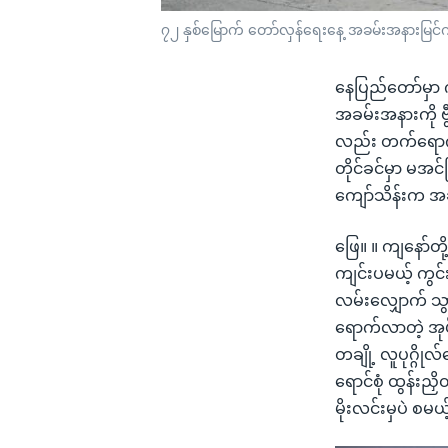
၇၂ နှစ်မြောက် တော်လှန်ရေးနေ့ အခမ်းအနားမြင်ကွ
နေပြည်တော်မှာ က
အခမ်းအနားကို ဗွီ
လည်း တက်ရောက် 
တိုင်ခင်မှာ မအင
ကျော်သိန်းက အ
ဖြေ။ ။ ကျနော်တ
ကျင်းပမယ့် ကွင်
လမ်းလျှောက် သ
ရောက်လာတဲ့ အုပ်
တချို့ လူပုဂ္ဂ
ရောင်စုံ ထွန်းည
မိုးလင်းမှပဲ စမယ့