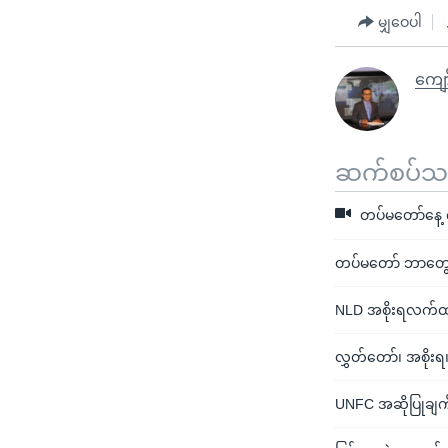
မျှဝေပါ
ကျော
ဆက်စပ်သတင
တပ်မတော်နေ့ ကာ
တပ်မတော် ဘာတွေ ပြ
NLD အစိုးရလက်ထ
လွှတ်တော်၊ အစိုးရ၊
UNFC အဆိုပြုချက်