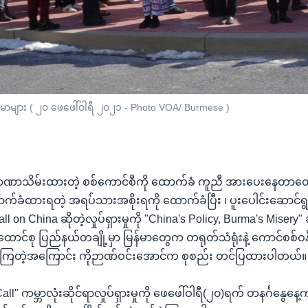
ြန်မာများ ( ၂၀ ဖေဖေါ်ဝါရီ ၂၀၂၁ - Photo VOA/ Burmese )
ှာ အာဏာသိမ်းထားတဲ့ စစ်ကောင်စီကို ထောက်ခံ ကူညီ အားပေးနေတာတွေ 
ာက်ခံထားရတဲ့ အရပ်သားအစိုးရကို ထောက်ခံပြီး ၊ ပူးပေါင်းဆောင်ရွက်မ
l on China ဆိုတဲ့လှုပ်ရှားမှုကို "China's Policy, Burma's Misery" ဆိ
င်စု ပြည်နယ်တချို့မှာ မြန်မာတွေက တရုတ်သံရုံးနဲ့ ကောင်စစ်ဝန် 
ပြကြတဲ့အကြောင်း ကိုဉာဏ်ဝင်းအောင်က စုစည်း တင်ပြထားပါတယ်။
all" ကမ္ဘာလုံးဆိုင်ရာလှုပ်ရှားမှုကို ဖေဖေါ်ဝါရီ(၂၀)ရက် တနင်္ဂနွေ