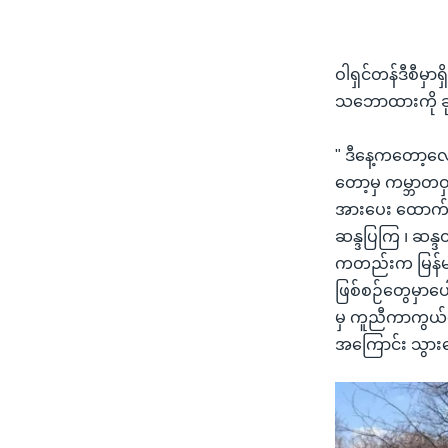
ဝါရှင်တန်ဒီစီမှာ
သဘောထားကို ခု
" ဒီနေ့ကတော့လေ 
တော့မှ ကမ္ဘာတဝှမ
အားပေး ထောက်ခံန
ဆန္ဒပြကြ ၊ ဆန္ဒထ
ကတည်းက မြန်မာပ
ဖြစ်စဉ်တွေမှာပေ
မှ ကူညီကာကွယ်ပေ
အကြောင်း သွားရ