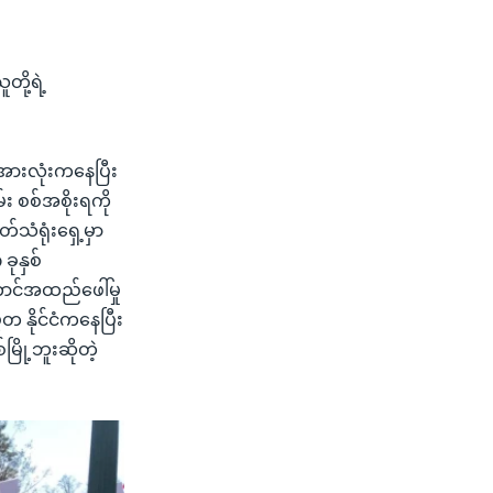
တို့ရဲ့
 အားလုံးကနေပြီး
်း စစ်အစိုးရကို
်သံရုံးရှေ့မှာ
ခုနှစ်
ာင်အထည်ဖေါ်မှု
တ နိုင်ငံကနေပြီး
ို့ဘူးဆိုတဲ့