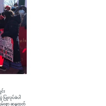
င်း
ဲ ပြုလုပ်ခဲပါ
မ်းစွာ ဆန္ဒထုတ်