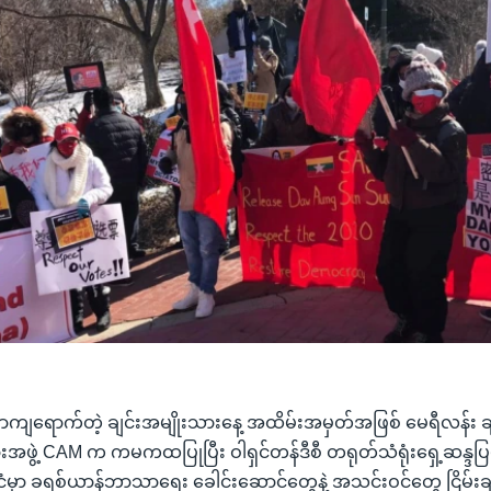
မှာကျရောက်တဲ့ ချင်းအမျိုးသားနေ့ အထိမ်းအမှတ်အဖြစ် မေရီလန်း ချ
ားအဖွဲ့ CAM က ကမကထပြုပြီး ဝါရှင်တန်ဒီစီ တရုတ်သံရုံးရှေ့ဆန္ဒပြပွ
်ငံမှာ ခရစ်ယာန်ဘာသာရေး ခေါင်းဆောင်တွေနဲ့ အသင်းဝင်တွေ ငြိမ်းချ