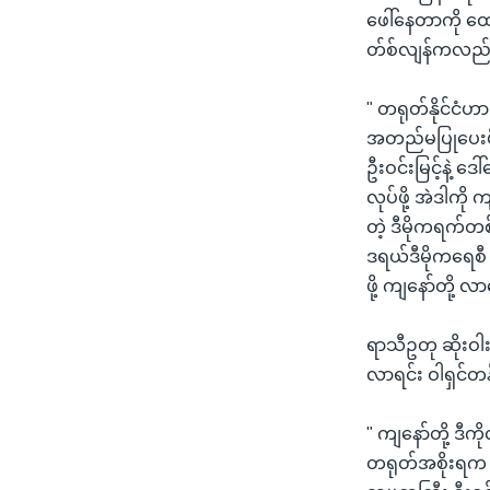
ဖေါ်နေတာကို ထ
တ်စ်လျန်ကလည်း 
" တရုတ်နိုင်ငံ
အတည်မပြုပေးဖို
ဦးဝင်းမြင့်နဲ့ ဒ
လုပ်ဖို့ အဲဒါကိ
တဲ့ ဒီမိုကရက်တစ်
ဒရယ်ဒီမိုကရေစီ
ဖို့ ကျနော်တို့
ရာသီဥတု ဆိုးဝါ
လာရင်း ဝါရှင်တန
" ကျနော်တို့ ဒ
တရုတ်အစိုးရက မထ