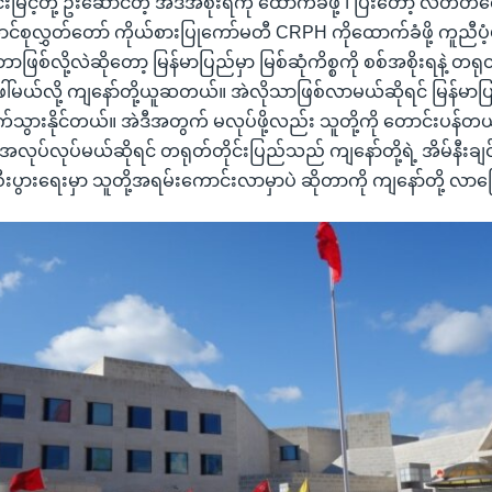
မြင့်တို့ ဦးဆောင်တဲ့ အဲဒီအစိုးရကို ထောက်ခံဖို့ ၊ ပြီးတော့ လတ်တလေ
်စုလွှတ်တော် ကိုယ်စားပြုကော်မတီ CRPH ကိုထောက်ခံဖို့ ကူညီပံ့ပိုး
ြစ်လို့လဲဆိုတော့ မြန်မာပြည်မှာ မြစ်ဆုံကိစ္စကို စစ်အစိုးရနဲ့ တရ
ယ်လို့ ကျနော်တို့ယူဆတယ်။ အဲလိုသာဖြစ်လာမယ်ဆိုရင် မြန်မာပ
သွားနိုင်တယ်။ အဲဒီအတွက် မလုပ်ဖို့လည်း သူတို့ကို တောင်းပန်တယ
လုပ်လုပ်မယ်ဆိုရင် တရုတ်တိုင်းပြည်သည် ကျနော်တို့ရဲ့ အိမ်နီးချင်းန
းပွားရေးမှာ သူတို့အရမ်းကောင်းလာမှာပဲ ဆိုတာကို ကျနော်တို့ လာပ