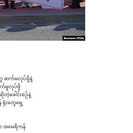
ဆက်မလုပ်ဖို့နဲ့
ှုလုပ်ဖို့
ုတဲ့ခေါင်းစဉ်နဲ့
ရုံးတွေရှေ့
နေ့က အမေရိကန်