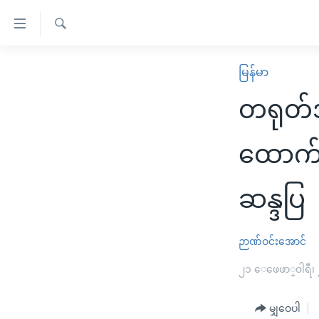
သုံး
ရ
ရှာဖွေ
လွယ်ကူ
မူလစာမျက်နှာ
မြန်မာ
ရ
စေ
မြန်မာ
လာ
တရုတ်အ
သည့်
ဒ်
ကမ္ဘာ့သတင်းများ
Link
ဗွီဒီယို
နိုင်ငံတကာ
ထောက်ခ
များ
သတင်းလွတ်လပ်ခွင့်
အမေရိကန်
ပင်မ
ဆန္ဒပြ
ရပ်ဝန်းတခု လမ်းတခု အလွန်
တရုတ်
အကြောင်းအရာ
အင်္ဂလိပ်စာလေ့လာမယ်
အစ္စရေး-ပါလက်စတိုင်း
သို့
ဉာဏ်ဝင်းအောင်
အပတ်စဉ်ကဏ္ဍများ
အမေရိကန်သုံးအီဒီယံ
ကျော်
ကြည့်
ရေဒီယိုနှင့်ရုပ်သံ အချက်အလက်များ
၂၁ ေဖေဖာ္၀ါရီ၊
မကြေးမုံရဲ့ အင်္ဂလိပ်စာ
ရေဒီယို
ရန်
ရေဒီယို/တီဗွီအစီအစဉ်
ရုပ်ရှင်ထဲက အင်္ဂလိပ်စာ
တီဗွီ
ပင်မ
မျှဝေပါ