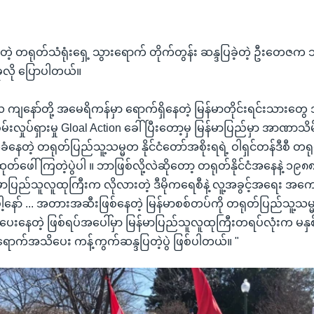
ရှိတဲ့ တရုတ်သံရုံးရှေ့ သွားရောက် တိုက်တွန်း ဆန္ဒပြခဲ့တဲ့ ဦးတေဇက သူ
လို ပြောပါတယ်။
ကျနော်တို့ အမေရိကန်မှာ ရောက်ရှိနေတဲ့ မြန်မာတိုင်းရင်းသားတွေ
်းလှုပ်ရှားမှု Gloal Action ခေါ်ပြီးတော့မှ မြန်မာပြည်မှာ အာဏာသိမ
ေတဲ့ တရုတ်ပြည်သူ့သမ္မတ နိုင်ငံတော်အစိုးရရဲ့ ဝါရှင်တန်ဒီစီ တရုတ
ုတ်ဖေါ်ကြတဲ့ပွဲပါ ။ ဘာဖြစ်လို့လဲဆိုတော့ တရုတ်နိုင်ငံအနေနဲ့ ၁၉၈၈ 
ြည်သူလူထုကြီးက လိုလားတဲ့ ဒီမိုကရေစီနဲ့ လူ့အခွင့်အရေး အကေ
ါ့နော် ... အတားအဆီးဖြစ်နေတဲ့ မြန်မာစစ်တပ်ကို တရုတ်ပြည်သူ့သမ္မ
းနေတဲ့ ဖြစ်ရပ်အပေါ်မှာ မြန်မာပြည်သူလူထုကြီးတရပ်လုံးက မနှစ်မြ
ောက်အသိပေး ကန့်ကွက်ဆန္ဒပြတဲ့ပွဲ ဖြစ်ပါတယ်။ "