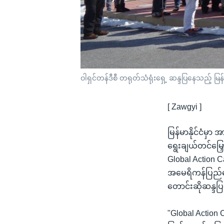
ဝါရှင်တန်ဒီစီ တရုတ်သံရုံးရှေ့ ဆန္ဒပြနေသည့် မ
[ Zawgyi ]
မြန်မာနိုင်ငံမ
ရွေးချယ်တင်မြှေ
Global Action Cal
အမေရိကန်ပြည်ထော
တောင်းဆိုဆန္ဒ
"Global Action C