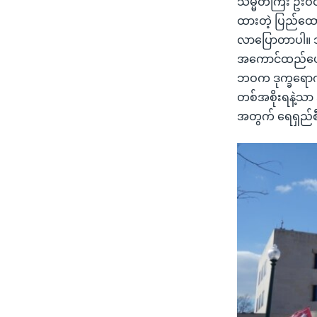
သမ္မတကြီး ဦးဝင်း
ထားတဲ့ ပြည်ထောင
လာပြောတာပါ။ ဘာဖ
အကောင်ထည်ဖေါ်မ
ဘဝက ဒုက္ခရောက်
တစ်အစိုးရနဲ့သာ အ
အတွက် ရေရှည်စီ