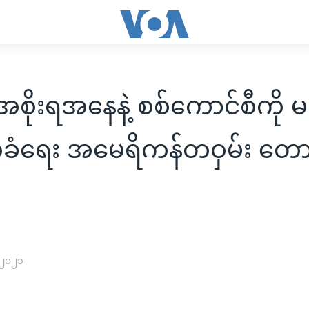
စိုးရအနေနဲ့ စစ်ကောင်စီကို မ
ံရေး အမေရိကန်တဝှမ်း တောင
 ၂၀၂၁