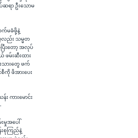
အုပ်ဆရာ ဦးသောမ
ခံဖို့နဲ့
ော့လည်း သမ္မတ
ွဲပြီးတော့ အလုပ်
ရယ် ဖမ်းဆီးထား
းရင်းသားတွေ ဖက်
စီကို ဖိအားပေး
သန်း ကားမောင်း
-
းမှုအပေါ်
းစုကြည်နဲ့