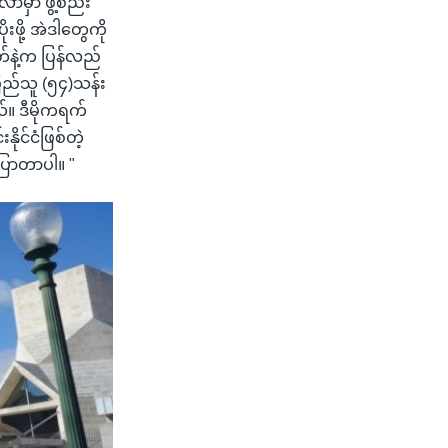
ာမှာ ဖွဲ့စည်း
ဖို့ အဲဒါတွေကို
ုတ်နဲ့က ပြန်လည်
ြည်သူ (၅၄)သန်း
်။ ဒီမိုကရက်
ိုင်ငံဖြစ်တဲ့
ြောတာပါ။ "