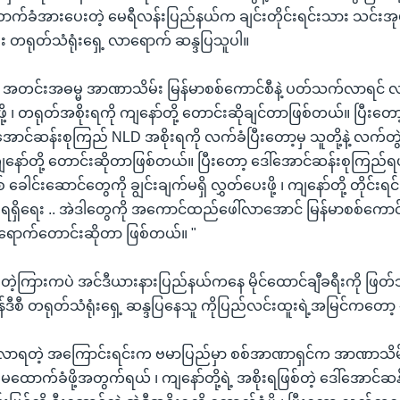
ောက်ခံအားပေးတဲ့ မေရီလန်းပြည်နယ်က ချင်းတိုင်းရင်းသား သင်း
တရုတ်သံရုံးရှေ့ လာရောက် ဆန္ဒပြသူပါ။
ဟာ အတင်းအဓမ္မ အာဏာသိမ်း မြန်မာစစ်ကောင်စီနဲ့ ပတ်သက်လာရင် လက်မ
့ ၊ တရုတ်အစိုးရကို ကျနော်တို့ တောင်းဆိုချင်တာဖြစ်တယ်။ ပြီးတ
ေါ်အောင်ဆန်းစုကြည် NLD အစိုးရကို လက်ခံပြီးတော့မှ သူတို့နဲ့ လက်တ
ု ကျနော်တို့ တောင်းဆိုတာဖြစ်တယ်။ ပြီးတော့ ဒေါ်အောင်ဆန်းစုကြည်
 ခေါင်းဆောင်တွေကို ချွင်းချက်မရှိ လွှတ်ပေးဖို့ ၊ ကျနော်တို့ တိုင်
 ရရှိရေး .. အဲဒါတွေကို အကောင်ထည်ဖေါ်လာအောင် မြန်မာစစ်ကောင်
 လာရောက်တောင်းဆိုတာ ဖြစ်တယ်။ "
းတဲ့ကြားကပဲ အင်ဒီယားနားပြည်နယ်ကနေ မိုင်ထောင်ချီခရီးကို ဖြတ်
်ဒီစီ တရုတ်သံရုံးရှေ့ ဆန္ဒပြနေသူ ကိုပြည်လင်းထူးရဲ့အမြင်ကတော့ 
ီကိုလာရတဲ့ အကြောင်းရင်းက ဗမာပြည်မှာ စစ်အာဏာရှင်က အာဏာသိမ်
ောက်ခံဖို့အတွက်ရယ် ၊ ကျနော်တို့ရဲ့ အစိုးရဖြစ်တဲ့ ဒေါ်အောင်ဆန်