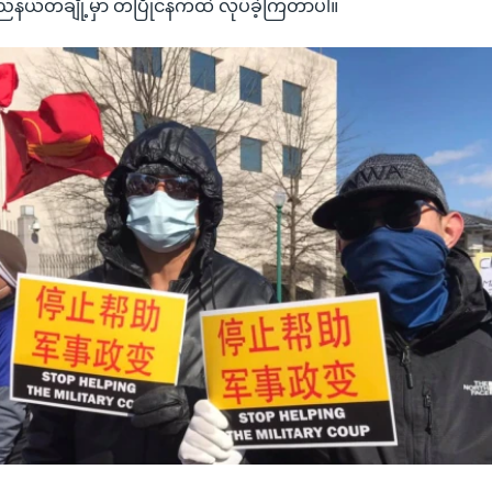
်နယ်တချို့မှာ တပြိုင်နက်ထဲ လုပ်ခဲ့ကြတာပါ။