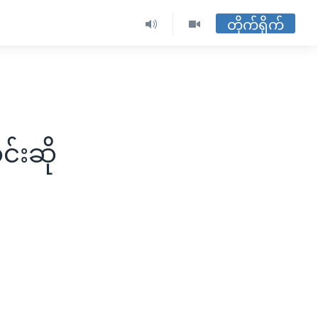
တိုက်ရိုက်
်းဆို