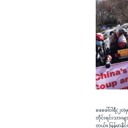
ဖေဖေါ်ဝါရီ(၂၀)
တိုင်းရင်းသားမျ
တယ်။ မြန်မာနိုင