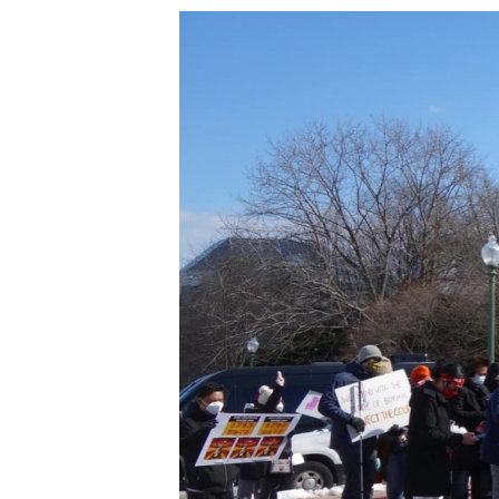
သုတပဒေသာ အင်္ဂလိပ်စာ
အ
ညွန်း
စာမျက်နှာ
သို့
ကျော်
ကြည့်
ရန်
ရှာဖွေ
ရန်
နေရာ
သို့
ကျော်
ရန်