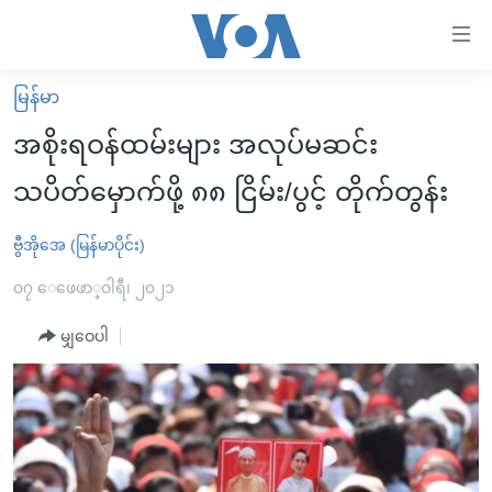
သုံး
ရ
လွယ်ကူ
မြန်မာ
မူလစာမျက်နှာ
စေ
အစိုးရဝန်ထမ်းများ အလုပ်မဆင်း
မြန်မာ
သည့်
သပိတ်မှောက်ဖို့ ၈၈ ငြိမ်း/ပွင့် တိုက်တွန်း
ကမ္ဘာ့သတင်းများ
Link
ဗွီဒီယို
နိုင်ငံတကာ
ဗွီအိုအေ (မြန်မာပိုင်း)
များ
သတင်းလွတ်လပ်ခွင့်
အမေရိကန်
၀၇ ေဖေဖာ္၀ါရီ၊ ၂၀၂၁
ပင်မ
ရပ်ဝန်းတခု လမ်းတခု အလွန်
တရုတ်
အကြောင်းအရာ
မျှဝေပါ
သို့
အင်္ဂလိပ်စာလေ့လာမယ်
အစ္စရေး-ပါလက်စတိုင်း
ကျော်
အပတ်စဉ်ကဏ္ဍများ
အမေရိကန်သုံးအီဒီယံ
ကြည့်
ရေဒီယိုနှင့်ရုပ်သံ အချက်အလက်များ
မကြေးမုံရဲ့ အင်္ဂလိပ်စာ
ရေဒီယို
ရန်
ပင်မ
ရေဒီယို/တီဗွီအစီအစဉ်
ရုပ်ရှင်ထဲက အင်္ဂလိပ်စာ
တီဗွီ