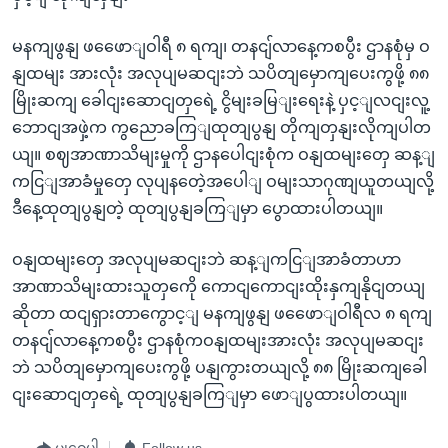
မနကျဖွနျ ဖဖေောျဝါရီ ၈ ရကျ၊ တနငျ်လာနေ့ကစပွီး ဌာနစုံမှ ဝ
နျထမျး အားလုံး အလုပျမဆငျးဘဲ သပိတျမှောကျပေးကွဖို့ ၈၈
မြိုးဆကျ ခေါငျးဆောငျတှရေဲ့ ငွိမျးခမြျးရေးနဲ့ ပှင့ျလငျးလူ့
ဘောငျအဖှဲ့က ကွညောခကြျထုတျပွနျ တိုကျတှနျးလိုကျပါတ
ယျ။ စဈအာဏာသိမျးမှုကို ဌာနပေါငျးစုံက ဝနျထမျးတှေ ဆန့ျ
ကငြျအာခံမှုတှေ လုပျနတေဲ့အပေါျ ဝမျးသာဂုဏျယူတယျလို့
ဒီနေ့ထုတျပွနျတဲ့ ထုတျပွနျခကြျမှာ ပွောထားပါတယျ။
ဝနျထမျးတှေ အလုပျမဆငျးဘဲ ဆန့ျကငြျအာခံတာဟာ
အာဏာသိမျးထားသူတှကေို ကောငျကောငျးထိုးနှကျနိုငျတယျ
ဆိုတာ ထငျရှားတာကွောင့ျ မနကျဖွနျ ဖဖေောျဝါရီလ ၈ ရကျ
တနငျ်လာနေ့ကစပွီး ဌာနစုံကဝနျထမျးအားလုံး အလုပျမဆငျး
ဘဲ သပိတျမှောကျပေးကွဖို့ ပနျကွားတယျလို့ ၈၈ မြိုးဆကျခေါ
ငျးဆောငျတှရေဲ့ ထုတျပွနျခကြျမှာ ဖောျပွထားပါတယျ။