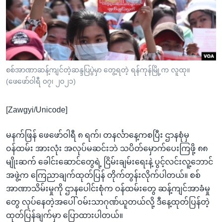
အ
သုတပဒေသာ အင်္ဂလိပ်စာ
ညွန်း
Learning English
စာမျက်နှာ
သို့
ဗွီအိုအေ လူမှုကွန်ယက်များ
ကျော်
ကြည့်
စစ်အာဏာဆန့်ကျင်တဲ့ဆန္ဒပြပွဲမှာ တွေ့ရတဲ့ ရန်ကုန်မြို့က လူထု။
(ဖေဖော်ဝါရီ ၀၇၊ ၂၀၂၁)
ရန်
ဘာသာစကားများ
ရှာဖွေ
[Zawgyi/Unicode]
ရန်
နေရာ
မနက်ဖြန် ဖေဖော်ဝါရီ ၈ ရက်၊ တနင်္လာနေ့ကစပြီး ဌာနစုံမှ
သို့
ဝန်ထမ်း အားလုံး အလုပ်မဆင်းဘဲ သပိတ်မှောက်ပေးကြဖို့ ၈၈
ကျော်
မျိုးဆက် ခေါင်းဆောင်တွေရဲ့ ငြိမ်းချမ်းရေးနဲ့ ပွင့်လင်းလူ့ဘောင်
ရန်
အဖွဲ့က ကြေညာချက်ထုတ်ပြန် တိုက်တွန်းလိုက်ပါတယ်။ စစ်
အာဏာသိမ်းမှုကို ဌာနပေါင်းစုံက ဝန်ထမ်းတွေ ဆန့်ကျင်အာခံမှု
တွေ လုပ်နေတဲ့အပေါ် ဝမ်းသာဂုဏ်ယူတယ်လို့ ဒီနေ့ထုတ်ပြန်တဲ့
ထုတ်ပြန်ချက်မှာ ပြောထားပါတယ်။