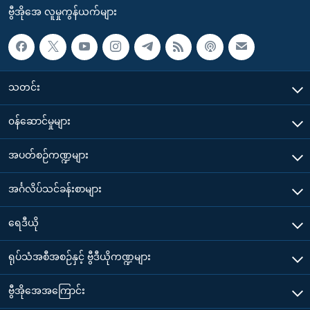
ဗွီအိုအေ လူမှုကွန်ယက်များ
သတင်း
၀န်ဆောင်မှုများ
အပတ်စဉ်ကဏ္ဍများ
အင်္ဂလိပ်သင်ခန်းစာများ
ရေဒီယို
ရုပ်သံအစီအစဉ်နှင့် ဗွီဒီယိုကဏ္ဍများ
ဗွီအိုအေအကြောင်း