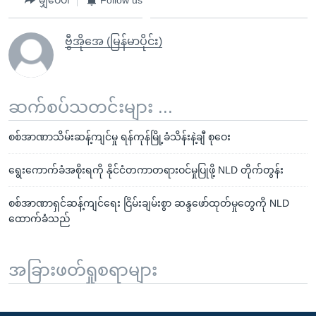
မျှဝေပါ
Follow us
ဗွီအိုအေ (မြန်မာပိုင်း)
ဆက်စပ်သတင်းများ ...
စစ်အာဏာသိမ်းဆန့်ကျင်မှု ရန်ကုန်မြို့ခံသိန်းနဲ့ချီ စုဝေး
ရွေးကောက်ခံအစိုးရကို နိုင်ငံတကာတရားဝင်မှုပြုဖို့ NLD တိုက်တွန်း
စစ်အာဏာရှင်ဆန့်ကျင်ရေး ငြိမ်းချမ်းစွာ ဆန္ဒဖော်ထုတ်မှုတွေကို NLD
ထောက်ခံသည်
အခြားဖတ်ရှုစရာများ