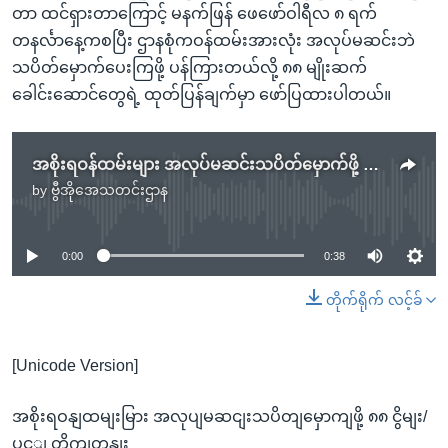
တာ ထင်ရှားတာကြောင့် မနက်ဖြန် ဖေဖော်ဝါရီလ ၈ ရက်
တနင်္လာနေ့ကစပြီး ဌာနစုံကဝန်ထမ်းအားလုံး အလုပ်မဆင်းဘဲ
သပိတ်မှောက်ပေးကြဖို့ ပန်ကြားတယ်လို့ ၈၈ မျိုးဆက်
ခေါင်းဆောင်တွေရဲ့ ထုတ်ပြန်ချက်မှာ ဖော်ပြထားပါတယ်။
အစိုးရဝန်ထမ်းများ အလုပ်မဆင်းသပိတ်မှောက်ဖို့ ၈၈ ငြိမ်း/ပွင့် တိုက်တွန်း
by
ဗွီအိုအေသတင်းဌာန
No media source currently available
0:00
0:38
တိုက်ရိုက် လင့်ခ်
[Unicode Version]
အစိုးရဝနျထမျးမြား အလုပျမဆငျးသပိတျမှောကျဖို့ ၈၈ ငွိမျး/
ပှင့ျ တိုကျတှနျး