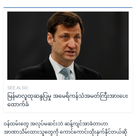
SEE ALSO:
မြန်မာလူထုဆန္ဒပြမှု အမေရိကန်သံအမတ်ကြီးအားပေး
ထောက်ခံ
ဝန်ထမ်းတွေ အလုပ်မဆင်းဘဲ ဆန့်ကျင်အာခံတာဟာ
အာဏာသိမ်းထားသူတွေကို ကောင်ကောင်းထိုးနှက်နိုင်တယ်ဆို