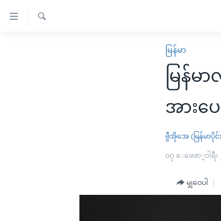
သုံး
ရ
ရှာဖွေ
လွယ်ကူ
မူလစာမျက်နှာ
မြန်မာ
ရ
စေ
မြန်မာ
လာ
မြန်မာ
သည့်
ဒ်
ကမ္ဘာ့သတင်းများ
Link
ဗွီဒီယို
နိုင်ငံတကာ
အားပေ
များ
သတင်းလွတ်လပ်ခွင့်
အမေရိကန်
ပင်မ
ရပ်ဝန်းတခု လမ်းတခု အလွန်
တရုတ်
ဗွီအိုအေ (မြန်မာပိုင်
အကြောင်းအရာ
အင်္ဂလိပ်စာလေ့လာမယ်
အစ္စရေး-ပါလက်စတိုင်း
၀၇ ေဖေဖာ္၀ါရီ၊
သို့
အပတ်စဉ်ကဏ္ဍများ
အမေရိကန်သုံးအီဒီယံ
ကျော်
မျှဝေပါ
ကြည့်
ရေဒီယိုနှင့်ရုပ်သံ အချက်အလက်များ
မကြေးမုံရဲ့ အင်္ဂလိပ်စာ
ရေဒီယို
ရန်
ရေဒီယို/တီဗွီအစီအစဉ်
ရုပ်ရှင်ထဲက အင်္ဂလိပ်စာ
တီဗွီ
ပင်မ