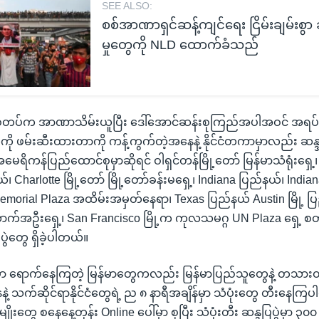
SEE ALSO:
စစ်အာဏာရှင်ဆန့်ကျင်ရေး ငြိမ်းချမ်းစွာ
မှုတွေကို NLD ထောက်ခံသည်
ှာ စစ်တပ်က အာဏာသိမ်းယူပြီး ဒေါ်အောင်ဆန်းစုကြည်အပါအဝင် အရပ
ို ဖမ်းဆီးထားတာကို ကန့်ကွက်တဲ့အနေနဲ့ နိုင်ငံတကာမှာလည်း ဆန္ဒပ
ိကန်ပြည်ထောင်စုမှာဆိုရင် ဝါရှင်တန်မြို့တော် မြန်မာသံရုံးရှေ့
၊ Charlotte မြို့တော် မြို့တော်ခန်းမရှေ့၊ Indiana ပြည်နယ်၊ Indian
morial Plaza အထိမ်းအမှတ်နေရာ၊ Texas ပြည်နယ် Austin မြို့ ပ
်အဦးရှေ့၊ San Francisco မြို့က ကုလသမဂ္ဂ UN Plaza ရှေ့ စတဲ့
ွဲတွေ ရှိခဲ့ပါတယ်။
ေမှာ ရောက်နေကြတဲ့ မြန်မာတွေကလည်း မြန်မာပြည်သူတွေနဲ့ တသား
 သက်ဆိုင်ရာနိုင်ငံတွေရဲ့ ည ၈ နာရီအချိန်မှာ သံပုံးတွေ တီးနေကြပ
ူမျိုးတွေ စနေနေ့တုန်း Online ပေါ်မှာ စုပြီး သံပုံးတီး ဆန္ဒပြပွဲမှာ ၃