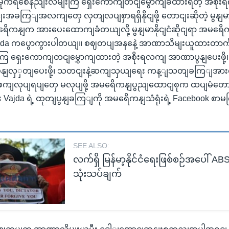
ှာ ဒီမိုကရစေီနညျးလမျးကြ ရှေးကောကျတငျမွောကျခံထားရတဲ့ အစိုး
ျးအခကြျအလကျတှေ လှတျလပျစှာရရှိနိုငျဖို့ တောငျးဆိုတဲ့ မွနျမ
အမရေိကနျက အားပေးထောကျခံတယျလို့ မွနျမာနိုငျငံဆိုငျရာ အမရ
ajda ကပွောကွားပါတယျ။ စဈတပျအနနေဲ့ အာဏာသိမျးယူထားတာကို စ
းကြ ရှေးကောကျတငျမွှောကျထားတဲ့ အစိုးရလကျ အာဏာပွနျပေးဖို့
 ပွနျလှှတျပေးဖို့၊ သတငျးနဲ့ဆကျသှယျရေး ကန့ျသတျခကြျအားလု
မျးဖကျလုပျရပျတှေ မလုပျဖို့ အမရေိကနျပွညျထောငျစုက ထပျမံတော
 Vajda ရဲ့ ထုတျပွနျခကြျကို အမရေိကနျသံရုံးရဲ့ Facebook စာ
SEE ALSO:
လက်ရှိ မြန်မာ့နိုင်ငံရေးဖြစ်စဉ်အပေါ် ABS
သုံးသပ်ချက်