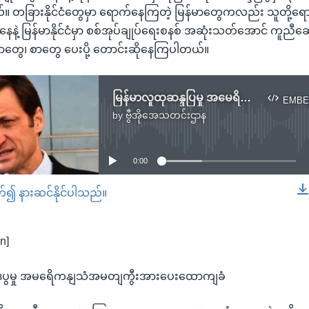
။ တခြားနိုင်ငံတွေမှာ ရောက်နေကြတဲ့ မြန်မာတွေကလည်း သူတို့ရောက
နဲ့ မြန်မာနိုင်ငံမှာ စစ်အုပ်ချုပ်ရေးစနစ် အဆုံးသတ်အောင် ကူညီ
ွှာတွေ၊ စာတွေ ပေးပို့ တောင်းဆိုနေကြပါတယ်။
မြန်မာလူထုဆန္ဒပြမှု အမေရိကန်သံအမတ်ကြီးအားပေးထောက်ခံ
EMBE
by
ဗွီအိုအေသတင်းဌာန
No media source currently available
0:00
တ်၍ နားဆင်နိုင်ပါသည်။
EMBED
n]
ဒပွမှု အမရေိကနျသံအမတျကွီးအားပေးထောကျခံ