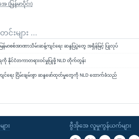
ုအေ (မြန်မာပိုင်း)
်းများ ...
န်မာစစ်အာဏာသိမ်းဆန့်ကျင်ရေး ဆန္ဒပြပွဲတွေ အရှိန်မြင့် ပြုလုပ်
ို နိုင်ငံတကာတရားဝင်မှုပြုဖို့ NLD တိုက်တွန်း
င်ရေး ငြိမ်းချမ်းစွာ ဆန္ဒဖော်ထုတ်မှုတွေကို NLD ထောက်ခံသည်
ုများ
ဗွီအိုအေ လူမှုကွန်ယက်များ