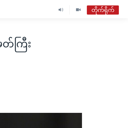
တိုက်ရိုက်
ဗွီအိုအေ မြန်မာညချမ်း
တိုက်ရိုက်ထုတ်လွှင့်မှု
မတ်ကြီး
အစီအစဉ်များ
ဗွီအိုအေ မြန်မာညချမ်း
ရေဒီယိုတိုက်ရိုက်နားဆင်ရန်