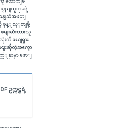
ရကို ထောကျခံ
ာပွညျသူတှရေဲ့
ေိကနျသံအမတျ
ှန့ျလှှတျဖို့
၊ ဖမျးဆီးထားသူ
ံးကို ဖယျရှား
ငျးဆိုတဲ့အကွော
မကြျနှာမှာ ဖောျ
DF ဥက္ကဋ္ဌရဲ့