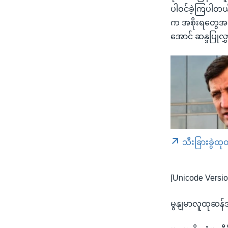
ပါဝင်ခဲ့ကြပါတယ်
က အစိုးရတွေအနေ
အောင် ဆန္ဒပြုလ
သီးခြားခွဲထု
[Unicode Versio
မွနျမာလူထုဆန်