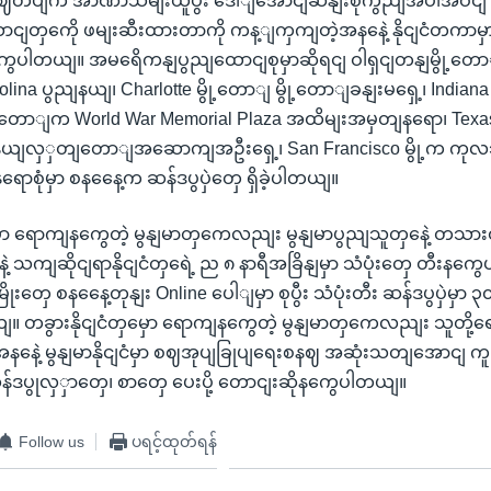
မှာ စဈတပျက အာဏာသိမျးယူပွီး ဒေါျအောငျဆနျးစုကွညျအပါအဝင
ောငျတှကေို ဖမျးဆီးထားတာကို ကန့ျကှကျတဲ့အနနေဲ့ နိုငျငံတကာမ
နကွေပါတယျ။ အမရေိကနျပွညျထောငျစုမှာဆိုရငျ ဝါရှငျတနျမွို့တောျ
rolina ပွညျနယျ၊ Charlotte မွို့တောျ မွို့တောျခနျးမရှေ့၊ Indian
ွို့တောျက World War Memorial Plaza အထိမျးအမှတျနရော၊ Tex
ပွညျနယျလှှတျတောျအဆောကျအဦးရှေ့၊ San Francisco မွို့က က
နရောစုံမှာ စနနေေ့က ဆန်ဒပွပှဲတှေ ရှိခဲ့ပါတယျ။
ှမှော ရောကျနကွေတဲ့ မွနျမာတှကေလညျး မွနျမာပွညျသူတှနေဲ့ တသ
 သကျဆိုငျရာနိုငျငံတှရေဲ့ ည ၈ နာရီအခြိနျမှာ သံပုံးတှေ တီးနကွေပ
ိုးတှေ စနနေေ့တုနျး Online ပေါျမှာ စုပွီး သံပုံးတီး ဆန်ဒပွပှဲမှာ
ျ။ တခွားနိုငျငံတှမှော ရောကျနကွေတဲ့ မွနျမာတှကေလညျး သူတို့ရေ
နနေဲ့ မွနျမာနိုငျငံမှာ စဈအုပျခြုပျရေးစနဈ အဆုံးသတျအောငျ 
်ဒပွုလှှာတှေ၊ စာတှေ ပေးပို့ တောငျးဆိုနကွေပါတယျ။
Follow us
ပရင့်ထုတ်ရန်