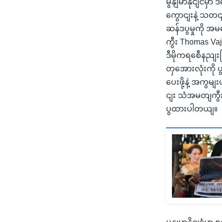
မွနျမာနိုငျငံမ
ကွောငျးနဲ့ သတင
ဆန်ဒပွမှုကို 
ကွီး Thomas V
ဒီမိုကရစေီနညျ
တှအေားလုံးကို
ပေးဖို့နဲ့ အကွ
ငျး သံအမတျကွီး
ပွထားပါတယျ။