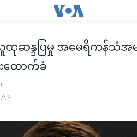
လူထုဆန္ဒပြမှု အမေရိကန်သံအ
းထောက်ခံ
း)
 ၂၀၂၁