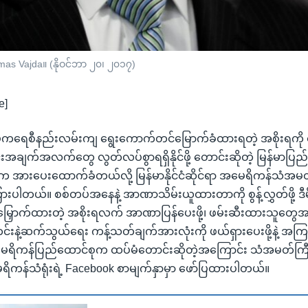
mas Vajda။ (နိုဝင်ဘာ ၂၀၊ ၂၀၁၇)
e]
ာ ဒီမိုကရေစီနည်းလမ်းကျ ရွေးကောက်တင်မြောက်ခံထားရတဲ့ အစိုးရကိ
းအချက်အလက်တွေ လွတ်လပ်စွာရရှိနိုင်ဖို့ တောင်းဆိုတဲ့ မြန်မာပြည်
်က အားပေးထောက်ခံတယ်လို့ မြန်မာနိုင်ငံဆိုင်ရာ အမေရိကန်သံအမ
းပါတယ်။ စစ်တပ်အနေနဲ့ အာဏာသိမ်းယူထားတာကို စွန့်လွှတ်ဖို့ ဒ
ှောက်ထားတဲ့ အစိုးရလက် အာဏာပြန်ပေးဖို့၊ ဖမ်းဆီးထားသူတွေအားလ
တင်းနဲ့ဆက်သွယ်ရေး ကန့်သတ်ချက်အားလုံးကို ဖယ်ရှားပေးဖို့နဲ့ အက
အမေရိကန်ပြည်ထောင်စုက ထပ်မံတောင်းဆိုတဲ့အကြောင်း သံအမတ်ကြီး
ေရိကန်သံရုံးရဲ့ Facebook စာမျက်နှာမှာ ဖော်ပြထားပါတယ်။