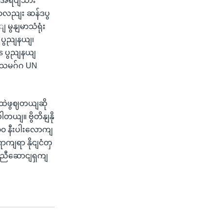
ျ အရပျသား
ှာလညျး ဆန်ဒပွ
 မွနျမာသံရုံး
a ပွညျနယျ၊
as ပွညျနယျ
ုလသမဂ်ဂ UN
ားထဲဖွဈတယျဆို
ါတယျ။ ဗွိတိနျနို
 ၃၀၀ နီးပါးလောကျ
ာကျရာ နိုငျငံတှ
ကူညီဆောငျရှကျ