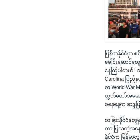
မြန်မာနိုင်ငံမ
ခေါင်းဆောင်တွေက
နေကြပါတယ်။ အမေရ
Carolina ပြည်နယ်
က World War Me
လွှတ်တော်အဆောက
စနေနေ့က ဆန္ဒပြပ
တခြားနိုင်ငံတွ
တာ ပြသတဲ့အနေနဲ့
နိုင်ငံက မြန်မာလ