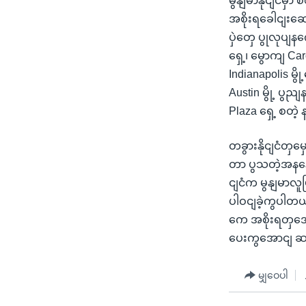
မွနျမာနိုငျငံ
အစိုးရခေါငျးဆ
ပှဲတှေ ပွုလုပျ
ရှေ့၊ မွောကျ Ca
Indianapolis မ
Austin မွို့ 
Plaza ရှေ့ စတဲ့ 
တခွားနိုငျငံတ
တာ ပွသတဲ့အနနေဲ့
ငျငံက မွနျမာလူမြ
ပါဝငျခဲ့ကွပါတယ
ကေ အစိုးရတှအေ
ပေးကွအောငျ ဆန
မျှဝေပါ