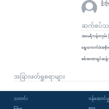
ဗွီအိ
ဆက်စပ်သတင
အမေရိကန်တဝှမ်း မြ
ရွေးကောက်ခံအစိုးရက
စစ်အာဏာရှင်ဆန့်ကျ
အခြားဖတ်ရှုစရာများ
သတင်း
၀န်ဆောင်မှ
မြန်မာ
RSS