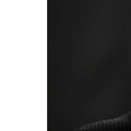
သုတပဒေသာ အင်္ဂလိပ်စာ
အ
ညွန်း
စာမျက်နှာ
သို့
ကျော်
ကြည့်
ရန်
ရှာဖွေ
ရန်
နေရာ
သို့
ကျော်
ရန်