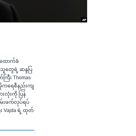
ု ထောက်ခံ
သူတွေရဲ့ ဆန္ဒပြ
တ်ကြီး Thomas
ီမိုကရေစီနည်းကျ
ုံးကို ပြန်
ြမ်းဖက်လုပ်ရပ်
 Vajda ရဲ့ ထုတ်