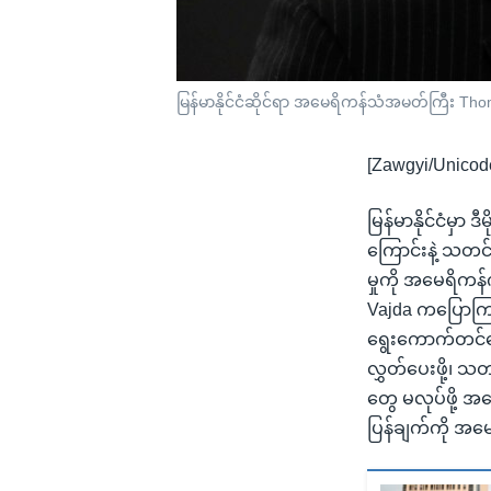
မြန်မာနိုင်ငံဆိုင်ရာ အမေရိကန်သံအမတ်ကြီး Tho
[Zawgyi/Unicod
မြန်မာနိုင်ငံမှ
ကြောင်းနဲ့ သတင်
မှုကို အမေရိကန
Vajda ကပြောကြာ
ရွေးကောက်တင်မြ
လွှတ်ပေးဖို့၊ သ
တွေ မလုပ်ဖို့ 
ပြန်ချက်ကို အမ