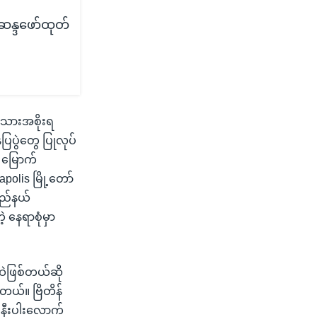
 ဆန္ဒဖော်ထုတ်
်သားအစိုးရ
ြပွဲတွေ ပြုလုပ်
၊ မြောက်
apolis မြို့တော်
ြည်နယ်
 နေရာစုံမှာ
ထဲဖြစ်တယ်ဆို
ါတယ်။ ဗြိတိန်
၀၀ နီးပါးလောက်