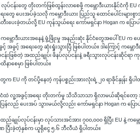
ဲ့ လုပ်ငန်းတွေ တိုးတက်ဖြစ်ထွန်းလာစေဖို့ ကမ္ဘောဒီးယားနိုင်ငံကို 
အရေးတွေ ပေးအပ်ခဲ့သလို ကမ္ဘောဒီးယား ပြည်သူ ထောင်ပေါင်းများ
်တီးပေးခဲ့တယ်လို့ EU ကုန်သွယ်ရေး ကော်မရှင်နာ Hogan က ပြော
့ ကမ္ဘောဒီးယားအနေနဲ့ ဖွံ့ဖြိုးမှု အနည်းဆုံး နိုင်ငံတွေအပေါ် EU က
င့် အခွင့် အရေးတွေ ဆုံးရှုံးသွားပြီ ဖြစ်ပါတယ်။ ဒါကြောင့် ကမ္ဘောဒီးယ
်ငန်းဖြစ်တဲ့ အထည်ချုပ်၊ ဖိနပ်လုပ်ငန်းနဲ့ ခရီးသွားလုပ်ငန်းဆိုင်ရာ ကု
 အထိနာစေမှာ ဖြစ်ပါတယ်။
တွေက EU ကို တင်ပို့နေတဲ့ ကုန်ပစ္စည်းအားလုံးရဲ့ ၂၀ ရာခိုင်နှုန်း ရှိပ
င်ငံထဲ လူ့အခွင့်အရေး တိုးတက်မှု သိသိသာသာ ရှိလာမယ်ဆိုရင်တော့ 
ို ပြန်လည် ပေးအပ် သွားမယ်လို့လည်း ကော်မရှင်နာ Hogan က ပြေ
ည်ချုပ်လုပ်ငန်းမှာ လုပ်သားအင်အား ၇၀၀,၀၀၀ ရှိပြီး EU နဲ့ ကမ္ဘ
 ပြီးခဲ့တဲ့နှစ်က ယူရိုငွေ ၅.၆ ဘီလီယံ ရှိပါတယ်။