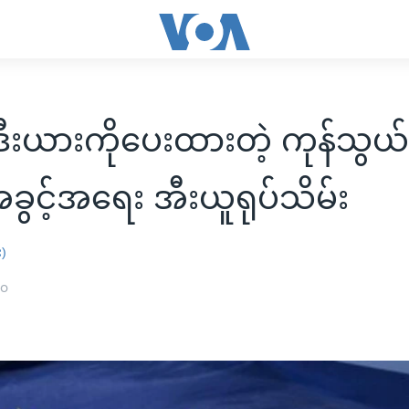
ဒီးယားကိုပေးထားတဲ့ ကုန်သွယ်မ
ွင့်အရေး အီးယူရုပ်သိမ်း
း)
၂၀