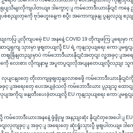
နျရုပျသိမျးလိုကျပါတယျ။ ဒါကွောင့ျ ကမ်ဘောဒီးယားနိုငျငံ ကနေ
ကုနျပစ်စညျးတှကေို ဗုဒ်ဓဟူးနေ့က စပွီး အကောကျခှနျ ပွနျလညျ စည
စညျးကပြျလိုကျပမေဲ့ EU အနနေဲ့ COVID 19 တိုကျဖကြျရေးမှာ က
 ဆောငျရှကျ သှားမှာ ဖွဈတယျလို့ EU ရဲ့ ကုနျသှယျရေး ကောျမရှငျ
တဈခြိနျတညျးမှာပဲ ကမ်ဘောဒီယားနိုငျငံအတှငျး လူ့အခှင့ျအရေ
ေို လေးစား လိုကျနာမှု အပူတပွငျးလိုအပျနတေယျလို့လညျး သ
တဲ့ လုပျငနျးတှေ တိုးတကျဖွဈထှနျးလာစဖေို့ ကမ်ဘောဒီးယားနိုငျငံ
အခှင့ျအရေးတှေ ပေးအပျခဲ့သလို ကမ်ဘောဒီးယား ပွညျသူ ထောငျပ
ျအကိုငျ ဖနျတီးပေးခဲ့တယျလို့ EU ကုနျသှယျရေး ကောျမရှငျ
ု့ ကမ်ဘောဒီးယားအနနေဲ့ ဖှံ့ဖွိုးမှု အနညျးဆုံး နိုငျငံတှအေပေါျ
ငျးလှတျခှင့ျ အခှင့ျ အရေးတှေ ဆုံးရှုံးသှားပွီ ဖွဈပါတယျ။ ဒါ