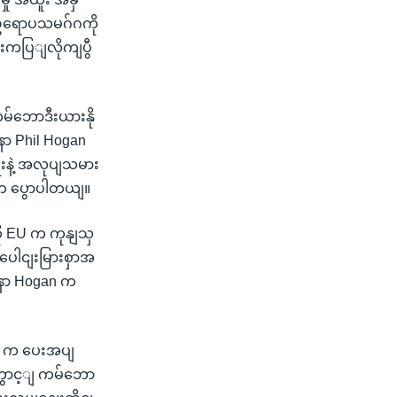
 ဥရောပသမဂ်ဂကို
ျးကပြျလိုကျပွီ
မ်ဘောဒီးယားနို
နာ Phil Hogan
းနဲ့ အလုပျသမား
ူက ပွောပါတယျ။
ကို EU က ကုနျသှ
ေါငျးမြားစှာအ
နာ Hogan က
 EU က ပေးအပျ
ကွောင့ျ ကမ်ဘော