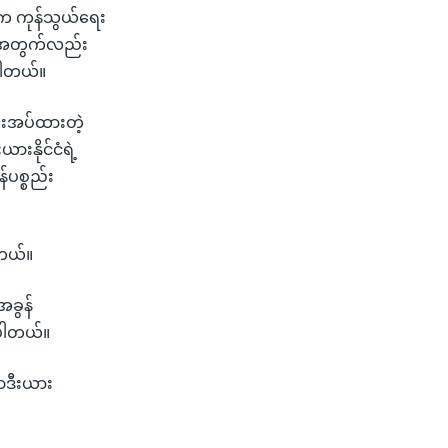
EU က ကုန်သွယ်ရေး
စွာအတွက်လည်း
ပါတယ်။
 ပေးအပ်ထားတဲ့
ားနိုင်ငံရဲ့
န်ပစ္စည်း
ါတယ်။
အခွန်
ာပါတယ်။
ောဒီးယား