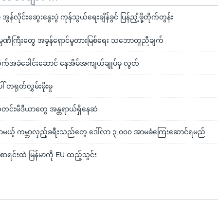
်လိုင်းဆွေးနွေးပွဲ ကုန်သွယ်ရေးချိန်ခွင် ပြန်ညှိ့ဖို့တိုက်တွန်း
မ္ပဏီကြီးတွေ အခွန်ရှောင်မှုတားမြစ်ရေး သဘောတူညီချက်
ုက်အခံခေါင်းဆောင် နေအိမ်အကျယ်ချုပ်မှ လွတ်
 တရုတ်လွှမ်းမိုးမှု
သတင်းမီဒီယာတွေ အန္တရာယ်ရှိနေဆဲ
လာမယ့် ကမ္ဘာလှည့်ခရီးသည်တွေ ဒေါ်လာ ၃,၀၀၀ အာမခံကြေးဆောင်ရမည်
ံစာရင်းထဲ မြန်မာကို EU ထည့်သွင်း