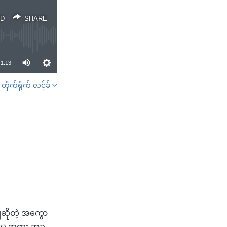
D
SHARE
1:13
တိုက်ရိုက် လင့်ခ်
SHARE
ဆိုတဲ့ အကွော
ှု အထူး အခှ