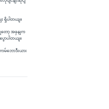
ားလုပျငနျးဆိုငျ
နျး ရှိပါတယျ။
ငျတော့ အခှနျက
 ပွောပါတယျ။
့ ကမ်ဘောဒီးယား