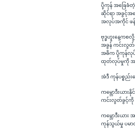
ပို့ကုန် အခြေခံတ
ဆိုင်ရာ အခွင့်
အလုပ်အကိုင် ဖန
ဗုဒ္ဓဟူးနေ့ကစလို
အခွန် ကင်းလွတ်ခွ
အဓိက ပို့ကုန်လုပ
ထုတ်လုပ်မှုကို
အဲဒီ ကုန်ပစ္စည်း
ကမ္ဘောဒီးယားနို
ကင်းလွတ်ခွင့်က
ကမ္ဘောဒီးယား အထ
ကုန်သွယ်မှု ပမာဏ