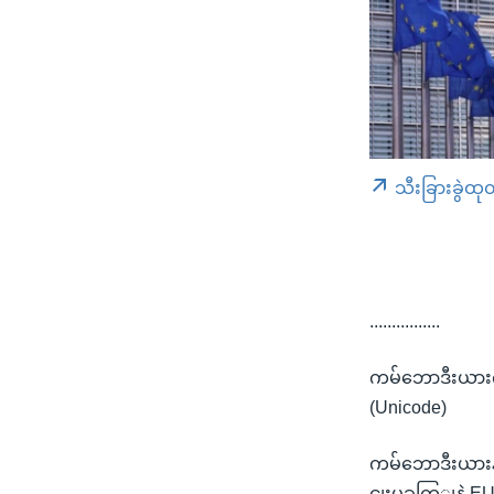
သီးခြားခွဲထု
................
ကမ်ဘောဒီးယားက
(Unicode)
ကမ်ဘောဒီးယားန
ငျးပွခကြျနဲ့ 