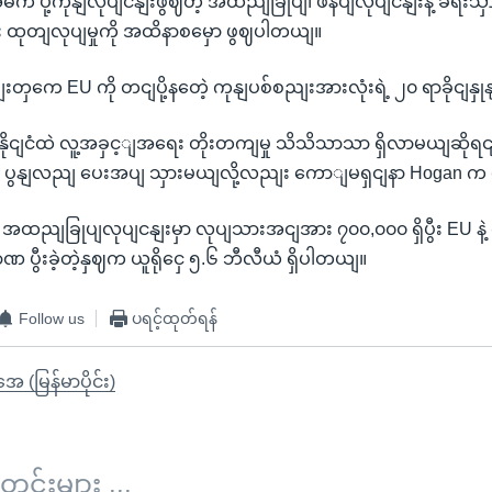
့ အဓိက ပို့ကုနျလုပျငနျးဖွဈတဲ့ အထညျခြုပျ၊ ဖိနပျလုပျငနျးနဲ့ ခရီးသှ
း ထုတျလုပျမှုကို အထိနာစမှော ဖွဈပါတယျ။
းတှကေ EU ကို တငျပို့နတေဲ့ ကုနျပစ်စညျးအားလုံးရဲ့ ၂၀ ရာခိုငျနှု
ိုငျငံထဲ လူ့အခှင့ျအရေး တိုးတကျမှု သိသိသာသာ ရှိလာမယျဆိုရ
ို ပွနျလညျ ပေးအပျ သှားမယျလို့လညျး ကောျမရှငျနာ Hogan က
အထညျခြုပျလုပျငနျးမှာ လုပျသားအငျအား ၇၀၀,၀၀၀ ရှိပွီး EU နဲ
ဏ ပွီးခဲ့တဲ့နှဈက ယူရိုငှေ ၅.၆ ဘီလီယံ ရှိပါတယျ။
Follow us
ပရင့်ထုတ်ရန်
ုအေ (မြန်မာပိုင်း)
်းများ ...