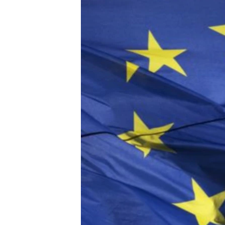
သုတပဒေသာ အင်္ဂလိပ်စာ
အ
ညွန်း
စာမျက်နှာ
သို့
ကျော်
ကြည့်
ရန်
ရှာဖွေ
ရန်
နေရာ
သို့
ကျော်
ရန်