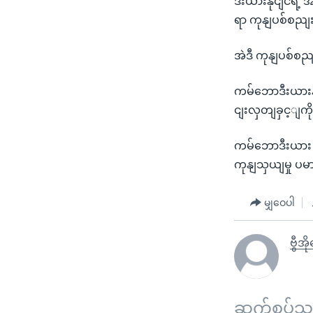
ဒီးယားနိုငျငံရဲ
ရာ ကုနျပစ်စညျ
အဲဒီ ကုနျပစ်စညျ
ကမ်ဘောဒီးယားန
ငျးလှတျခှင့ျက
ကမ်ဘောဒီးယား 
ကုနျသှယျမှု ပမာ
မျှဝေပါ
ဗွီအိ
ဆက်စပ်သတင