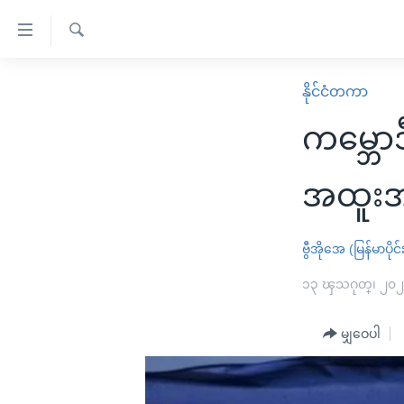
သုံး
ရ
ရှာဖွေ
လွယ်ကူ
မူလစာမျက်နှာ
နိုင်ငံတကာ
ရ
စေ
မြန်မာ
လာ
ကမ္ဘော
သည့်
ဒ်
ကမ္ဘာ့သတင်းများ
Link
ဗွီဒီယို
နိုင်ငံတကာ
အထူးအခ
များ
သတင်းလွတ်လပ်ခွင့်
အမေရိကန်
ပင်မ
ရပ်ဝန်းတခု လမ်းတခု အလွန်
တရုတ်
ဗွီအိုအေ (မြန်မာပိုင်
အကြောင်းအရာ
အင်္ဂလိပ်စာလေ့လာမယ်
အစ္စရေး-ပါလက်စတိုင်း
၁၃ ၾသဂုတ္၊ ၂၀
သို့
အပတ်စဉ်ကဏ္ဍများ
အမေရိကန်သုံးအီဒီယံ
ကျော်
မျှဝေပါ
ကြည့်
ရေဒီယိုနှင့်ရုပ်သံ အချက်အလက်များ
မကြေးမုံရဲ့ အင်္ဂလိပ်စာ
ရေဒီယို
ရန်
ရေဒီယို/တီဗွီအစီအစဉ်
ရုပ်ရှင်ထဲက အင်္ဂလိပ်စာ
တီဗွီ
ပင်မ