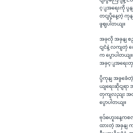
င့ျအရေးကို ပွ
တငျပို့နေ့တဲ့ 
ဖွဈပါတယျ။
အခုလို အခှနျ 
ငျငံနဲ့ လကျတှဲ
က ပွောပါတယျ။ 
အခှင့ျအရေးတှက
ပို့ကုနျ အခွခေံ
ယျရေးဆိုငျရာ 
တှကျလညျး အလုပ
ပွောပါတယျ။
ဗုဒ်ဓဟူးနေ့ကစလိ
ထားတဲ့ အခှနျ က