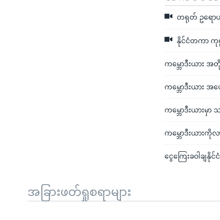
တရုတ် ဥရောပ အွန
နိုင်ငံတကာ ကု
ကမ္ဘောဒီးယား အတိ
ကမ္ဘောဒီးယား အပေါ်
ကမ္ဘောဒီးယားမှာ 
ကမ္ဘောဒီးယားကို
ငွေကြေးခဝါချနိုင်င
အခြားဖတ်ရှုစရာများ