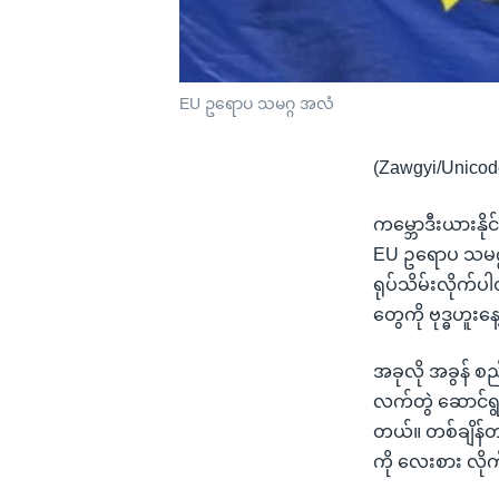
EU ဥရောပ သမဂ္ဂ အလံ
(Zawgyi/Unicod
ကမ္ဘောဒီးယားနို
EU ဥရောပ သမဂ္ဂ
ရုပ်သိမ်းလိုက်ပါ
တွေကို ဗုဒ္ဓဟူး
အခုလို အခွန် စည
လက်တွဲ ဆောင်ရွက
တယ်။ တစ်ချိန်တည
ကို လေးစား လို