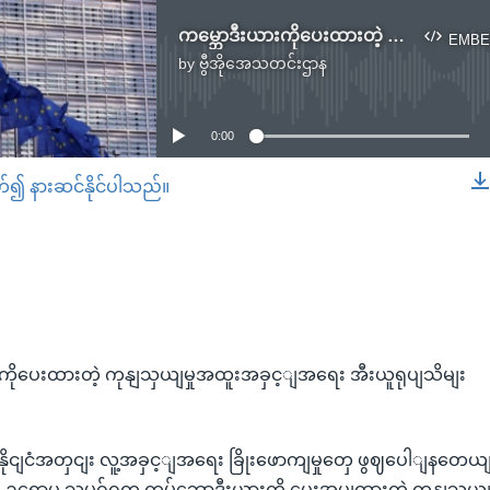
ကမ္ဘောဒီးယားကိုပေးထားတဲ့ ကုန်သွယ်မှုအထူးအခွင့်အရေး အီးယူရုပ်သိမ်း
EMBE
by
ဗွီအိုအေသတင်းဌာန
No media source currently available
0:00
တ်၍ နားဆင်နိုင်ပါသည်။
EMBED
ိုပေးထားတဲ့ ကုနျသှယျမှုအထူးအခှင့ျအရေး အီးယူရုပျသိမျး
ိုငျငံအတှငျး လူ့အခှင့ျအရေး ခြိုးဖောကျမှုတှေ ဖွဈပေါျနတေယျ
EU ဥရောပ သမဂ်ဂက ကမ်ဘောဒီးယားကို ပေးအပျထားတဲ့ ကုနျသှယျမ