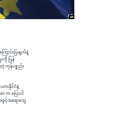
ကြောင်းပြချက်နဲ့
ကို ပြန်
ဲ့ ကုန်ပစ္စည်း
းနိုင်ငံနဲ့
ogan က ပြောပါ
 အခွင့်အရေးတွေ