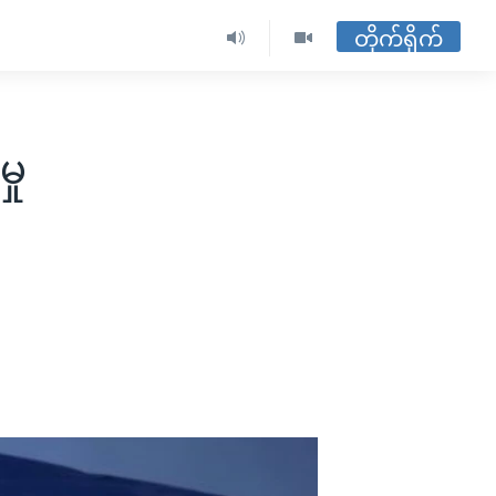
တိုက်ရိုက်
ှု