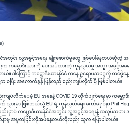
e)
င်ငံအတွင်း လူ့အခွင့်အရေး ချိုးဖောက်မှုတွေ ဖြစ်ပေါ်နေတယ်ဆိုတဲ့ အ
က ကမ္ဘောဒီးယားကို ပေးအပ်ထားတဲ့ ကုန်သွယ်မှု အထူး အခွင့်အရေး
တယ်။ ဒါကြောင့် ကမ္ဘောဒီးယားနိုင်ငံ ကနေ ဥရောပသမဂ္ဂကို တင်ပို့နေ့တ
နေ့က စပြီး အကောက်ခွန် ပြန်လည် စည်းကျပ်လိုက်ပြီ ဖြစ်ပါတယ်။
်းကျပ်လိုက်ပေမဲ့ EU အနေနဲ့ COVID 19 တိုက်ဖျက်ရေးမှာ ကမ္ဘောဒီးယာ
် သွားမှာ ဖြစ်တယ်လို့ EU ရဲ့ ကုန်သွယ်ရေး ကော်မရှင်နာ Phil H
်းမှာပဲ ကမ္ဘောဒီယားနိုင်ငံအတွင်း လူ့အခွင့်အရေးနဲ့ အလုပ်သမား
က်နာမှု အပူတပြင်းလိုအပ်နေတယ်လို့လည်း သူက ပြောပါတယ်။