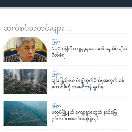
ဆက်စပ်သတင်းများ ...
မြန်မာ
NUG ဝန်ကြီး လျန်မှုန်းဆာခေါင်နေအိမ် ချိတ်
ပိတ်ခံရ
မြန်မာ
ချင်းပြည်နယ် မီးရှို့တိုက်ခိုက်မှုအတွက် စစ်
ကောင်စီကို အမေရိကန် ရှုတ်ချ
မြန်မာ
မတူပီမြို့နယ် ကျေးရွာတွေထဲ နယ်မြေ
ရှင်းလင်းစစ်ဆင်ရေးပြုလုပ်