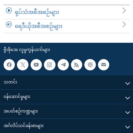
ရုပ်သံအစီအစဉ်များ
ရေဒီယိုအစီအစဉ်များ
ဗွီအိုအေ လူမှုကွန်ယက်များ
သတင်း
၀န်ဆောင်မှုများ
အပတ်စဉ်ကဏ္ဍများ
အင်္ဂလိပ်သင်ခန်းစာများ