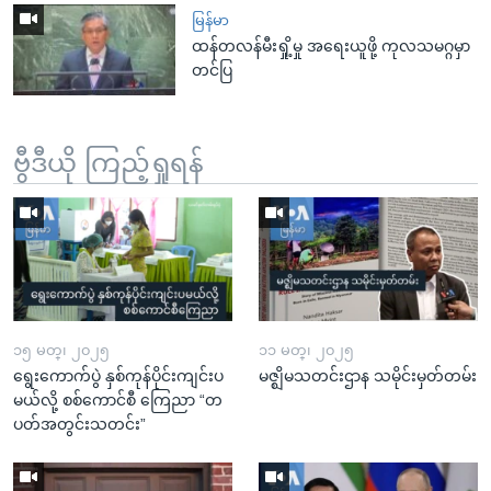
မြန်မာ
ထန်တလန်မီးရှို့မှု အရေးယူဖို့ ကုလသမဂ္ဂမှာ
တင်ပြ
ဗွီဒီယို ကြည့်ရှုရန်
၁၅ မတ္၊ ၂၀၂၅
၁၁ မတ္၊ ၂၀၂၅
ရွေးကောက်ပွဲ နှစ်ကုန်ပိုင်းကျင်းပ
မဇ္ဈိမသတင်းဌာန သမိုင်းမှတ်တမ်း
မယ်လို့ စစ်ကောင်စီ ကြေညာ “တ
ပတ်အတွင်းသတင်း”