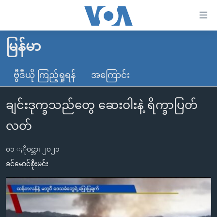
သုံး
ရ
လွယ်ကူ
မြန်မာ
မူလစာမျက်နှာ
စေ
မြန်မာ
ဗွီဒီယို ကြည့်ရှုရန်
အကြောင်း
သည့်
ကမ္ဘာ့သတင်းများ
Link
ချင်းဒုက္ခသည်တွေ ဆေးဝါးနဲ့ ရိက္ခာပြတ်
ဗွီဒီယို
နိုင်ငံတကာ
များ
သတင်းလွတ်လပ်ခွင့်
အမေရိကန်
လတ်
ပင်မ
ရပ်ဝန်းတခု လမ်းတခု အလွန်
တရုတ်
အကြောင်းအရာ
၀၁ ႏိုဝင္ဘာ၊ ၂၀၂၁
သို့
အင်္ဂလိပ်စာလေ့လာမယ်
အစ္စရေး-ပါလက်စတိုင်း
ခင်မောင်စိုးမင်း
ကျော်
အပတ်စဉ်ကဏ္ဍများ
အမေရိကန်သုံးအီဒီယံ
ကြည့်
ရေဒီယိုနှင့်ရုပ်သံ အချက်အလက်များ
မကြေးမုံရဲ့ အင်္ဂလိပ်စာ
ရေဒီယို
ရန်
ပင်မ
ရေဒီယို/တီဗွီအစီအစဉ်
ရုပ်ရှင်ထဲက အင်္ဂလိပ်စာ
တီဗွီ