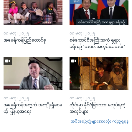
၀၈ မတ္၊ ၂၀၂၅
၀၈ မတ္၊ ၂၀၂၅
အမေရိကန်ပြည်ထောင်စု
စစ်ကောင်စီအကြီးအကဲ ရုရှား
ခရီးစဉ် “တပတ်အတွင်းသတင်း”
၀၁ မတ္၊ ၂၀၂၅
၀၁ မတ္၊ ၂၀၂၅
အမေရိကန်အတွက် အကျိုးရှိစေမ
ထိုင်းမှာ နိုင်ငံခြားသား မလုပ်ရတဲ့
ယ့် မြန်မာ့အရေး
အလုပ်များ
အစီအစဉ်တွဲများအားလုံးကြည့်ရှုရန်