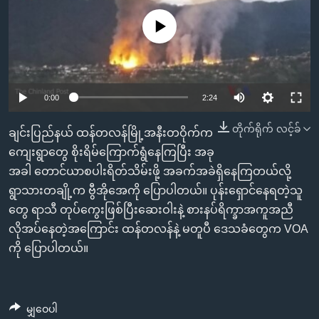
အ
သုတပဒေသာ အင်္ဂလိပ်စာ
ညွန်း
Learning English
No media source currently available
စာမျက်နှာ
သို့
ဗွီအိုအေ လူမှုကွန်ယက်များ
ကျော်
0:00
2:24
ကြည့်
ရန်
တိုက်ရိုက် လင့်ခ်
ဘာသာစကားများ
ချင်းပြည်နယ် ထန်တလန်မြို့အနီးတဝိုက်က
ရှာဖွေ
ကျေးရွာတွေ စိုးရိမ်ကြောက်ရွံနေကြပြီး အခု
ရန်
အခါ တောင်ယာစပါးရိတ်သိမ်းဖို့ အခက်အခဲရှိနေကြတယ်လို့
နေရာ
ရွာသားတချို့က ဗွီအိုအေကို ပြောပါတယ်။ ပုန်းရှောင်နေရတဲ့သူ
သို့
တွေ ရာသီ တုပ်ကွေးဖြစ်ပြီးဆေးဝါးနဲ့ စားနပ်ရိက္ခာအကူအညီ
ကျော်
လိုအပ်နေတဲ့အကြောင်း ထန်တလန်နဲ့ မတူပီ ဒေသခံတွေက VOA
ရန်
ကို ပြောပါတယ်။
မျှဝေပါ