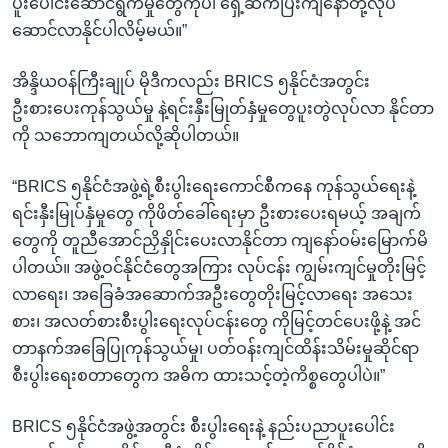
ပူးပေါင်းဆောင်ရွက်မှုတွေကိုပါ ရှေ့ဆက်ပြီးကျနော်တို့လုပ်
ဆောင်လာနိုင်ပါလိမ့်မယ်။”
အိန္ဒိယဝန်ကြီးချုပ် မိုဒီကလည်း BRICS ၅နိုင်ငံအတွင်း
ဦးစားပေးကုန်သွယ်မှု နဲ့ရင်းနှီးမြုတ်နှံမှုတွေပူးတွဲလုပ်လာ နိုင်တာ
ကို သဘောကျတယ်လို့ဆိုပါတယ်။
“BRICS ၅နိုင်ငံအဖွဲ့ရဲ့စီးပွါးရေးကောင်စီကနေ ကုန်သွယ်ရေးနဲ့
ရင်းနှီးမြုပ်နှံမှုတွေ ကိုဖိတ်ခေါ်ရေးမှာ ဦးစားပေးရမယ့် အချက်
တွေကို တူညီအောင်ညှိနှိုင်းပေးလာနိုင်တာ ကျနော်ဝမ်းမြောက်မိ
ပါတယ်။ အဖွဲ့ဝင်နိုင်ငံတွေအကြား လုပ်ငန်း ကျွမ်းကျင်မှုတိုးမြင့်
လာရေး၊ အခြေခံအဆောက်အဦးတွေတိုးမြင့်လာရေး အသေး
စား၊ အလတ်စားစီးပွါးရေးလုပ်ငန်းတွေ ကိုမြင့်တင်ပေးဖို့နဲ့ အင်
တာနက်အခြေပြုကုန်သွယ်မှု၊ ပတ်ဝန်းကျင်ထိန်းသိမ်းမှုဆိုင်ရာ
စီးပွါးရေးစတာတွေက အဓိက ထားသင့်တဲ့ကိစ္စတွေပါပဲ။”
BRICS ၅နိုင်ငံအဖွဲ့အတွင်း စီးပွါးရေးနဲ့ နည်းပညာပူးပေါင်း