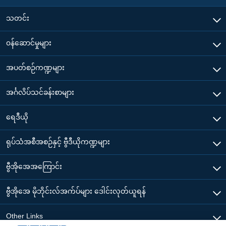
သတင်း
၀န်ဆောင်မှုများ
အပတ်စဉ်ကဏ္ဍများ
အင်္ဂလိပ်သင်ခန်းစာများ
ရေဒီယို
ရုပ်သံအစီအစဉ်နှင့် ဗွီဒီယိုကဏ္ဍများ
ဗွီအိုအေအကြောင်း
ဗွီအိုအေ မိုဘိုင်းလ်အက်ပ်များ ဒေါင်းလုတ်ယူရန်
Other Links