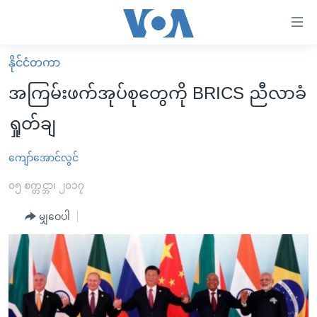
သုံး
ရ
လွယ်ကူ
နိုင်ငံတကာ
မူလစာမျက်နှာ
စေ
အကြမ်းဖက်အုပ်စုတွေကို BRICS ညီလာခံ
မြန်မာ
သည့်
ရှုတ်ချ
ကမ္ဘာ့သတင်းများ
Link
ဗွီဒီယို
နိုင်ငံတကာ
ကျော်အောင်လွင်
များ
သတင်းလွတ်လပ်ခွင့်
အမေရိကန်
၀၅ စက္တင္ဘာ၊ ၂၀၁၇
ပင်မ
ရပ်ဝန်းတခု လမ်းတခု အလွန်
တရုတ်
အကြောင်းအရာ
မျှဝေပါ
သို့
အင်္ဂလိပ်စာလေ့လာမယ်
အစ္စရေး-ပါလက်စတိုင်း
ကျော်
အပတ်စဉ်ကဏ္ဍများ
အမေရိကန်သုံးအီဒီယံ
ကြည့်
ရေဒီယိုနှင့်ရုပ်သံ အချက်အလက်များ
မကြေးမုံရဲ့ အင်္ဂလိပ်စာ
ရေဒီယို
ရန်
ပင်မ
ရေဒီယို/တီဗွီအစီအစဉ်
ရုပ်ရှင်ထဲက အင်္ဂလိပ်စာ
တီဗွီ