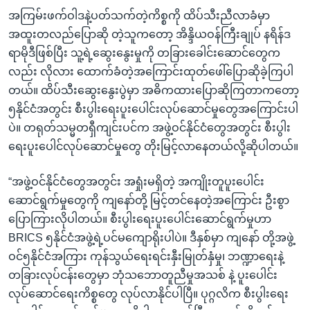
အကြမ်းဖက်ဝါဒနဲ့ပတ်သက်တဲ့ကိစ္စကို ထိပ်သီးညီလာခံမှာ
အထူးတလည်ပြောဆို တဲ့သူကတော့ အိန္ဒိယဝန်ကြီးချုပ် နရိန်ဒ
ရာမိုဒီဖြစ်ပြီး သူ့ရဲ့ဆွေးနွေးမှုကို တခြားခေါင်းဆောင်တွေက
လည်း လိုလား ထောက်ခံတဲ့အကြောင်းထုတ်ဖေါ်ပြောဆိုခဲ့ကြပါ
တယ်။ ထိပ်သီးဆွေးနွေးပွဲမှာ အဓိကထားပြောဆိုကြတာကတော့
၅နိုင်ငံအတွင်း စီးပွါးရေးပူးပေါင်းလုပ်ဆောင်မှုတွေအကြောင်းပါ
ပဲ။ တရုတ်သမ္မတရှီကျင်းပင်က အဖွဲ့ဝင်နိုင်ငံတွေအတွင်း စီးပွါး
ရေးပူးပေါင်လုပ်ဆောင်မှုတွေ တိုးမြင့်လာနေတယ်လို့ဆိုပါတယ်။
“အဖွဲ့ဝင်နိုင်ငံတွေအတွင်း အရှုံးမရှိတဲ့ အကျိုးတူပူးပေါင်း
ဆောင်ရွက်မှုတွေကို ကျနော်တို့ မြင့်တင်နေတဲ့အကြောင်း ဦးစွာ
ပြောကြားလိုပါတယ်။ စီးပွါးရေးပူးပေါင်းဆောင်ရွက်မှုဟာ
BRICS ၅နိုင်ငံအဖွဲ့ရဲ့ပင်မကျောရိုးပါပဲ။ ဒီနှစ်မှာ ကျနော် တို့အဖွဲ့
ဝင်၅နိုင်ငံအကြား ကုန်သွယ်ရေးရင်းနှီးမြုတ်နှံမှု၊ ဘဏ္ဍာရေးနဲ့
တခြားလုပ်ငန်းတွေမှာ ဘုံသဘောတူညီမှုအသစ် နဲ့ ပူးပေါင်း
လုပ်ဆောင်ရေးကိစ္စတွေ လုပ်လာနိုင်ပါပြီ။ ပုဂ္ဂလိက စီးပွါးရေး