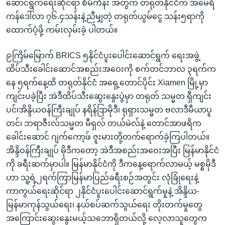
ဆောင်ရွက်ရေးဆိုင်ရာ စီမံကိန်း အတွက် တရုတ်နိုင်ငံက အမေရိ
ကန်ဒေါ်လာ ၇၆.၄သန်းနဲ့ညီမျှတဲ့ တရုတ်ယွမ်ငွေ သန်း၅ရာကို
ထောက်ပံ့ဖို့ ကမ်းလှမ်းခဲ့ ပါတယ်။
၉ကြိမ်မြောက် BRICS ၅နိုင်ငံပူးပေါင်းဆောင်ရွက် ရေးအဖွဲ့
ထိပ်သီးခေါင်းဆောင်အစည်းအဝေးကို စက်တင်ဘာလ ၃ရက်က
နေ ၅ရက်နေ့ထိ တရုတ်နိုင်ငံ အရှေ့တောင်ပိုင်း Xiamen မြို့မှာ
ကျင်းပခဲ့ပြီး အဲဒီထိပ်သီးဆွေးနွေးပွဲမှာ တရုတ် သမ္မတ ရှီကျင်း
ပင်၊အိန္ဒိယဝန်ကြီးချုပ် နရိန်ဒြာမိုဒီ၊ ရုရှားသမ္မတ ဗလာဒီမီယာပူ
တင်၊ ဘရာဇီးလ်သမ္မတ မီရှလ် တယ်မဲလ်နဲ့ တောင်အာဖရိက
ခေါင်းဆောင် ဂျက်ကော့ဖ် ဇူးမားတို့တက်ရောက်ခဲ့ကြပါတယ်။
အိန္ဒိဝန်ကြီးချုပ် မိုဒီကတော့ အဲဒီအစည်းအဝေးအပြီး မြန်မာနိုင်ငံ
ကို ခရီးဆက်မှာပါ။ မြန်မာနိုင်ငံကို ဒီကနေ့ရောက်လာမယ့် မစ္စမိုဒီ
ဟာ သူ့ရဲ့၂ရက်ကြာမြန်မာပြည်ခရီးစဉ်အတွင်း လုံခြုံရေးနဲ့
ကာကွယ်ရေးဆိုင်ရာ ၂နိုင်ငံပူးပေါင်းဆောင်ရွက်မှုနဲ့ အိန္ဒိယ-
မြန်မာကုန်သွယ်ရေး၊ နယ်စပ်ဆက်သွယ်ရေး တိုးတက်မှုတွေ
အကြောင်းဆွေးနွေးမယ့်သဘောရှိတယ်လို့ လေ့လာသူတွေက