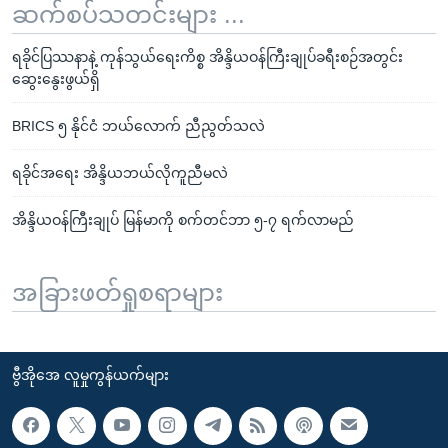
ဆက်စပ်သတင်းများ ...
ရခိုင်ပြဿနာနဲ့ ကုန်သွယ်ရေးကိစ္စ အိန္ဒိယဝန်ကြီးချုပ်ခရီးစဉ်အတွင်း
ဆွေးနွေးဖွယ်ရှိ
BRICS ၅ နိုင်ငံ ဘယ်လောက် ညီညွတ်သလဲ
ရခိုင်အရေး အိန္ဒိယဘယ်လိုကူညီမလဲ
အိန္ဒိယဝန်ကြီးချုပ် မြန်မာကို စက်တင်ဘာ ၅-၇ ရက်လာမည်
အခြားဖတ်ရှုစရာများ
ဗွီအိုအေ လူမှုကွန်ယက်များ