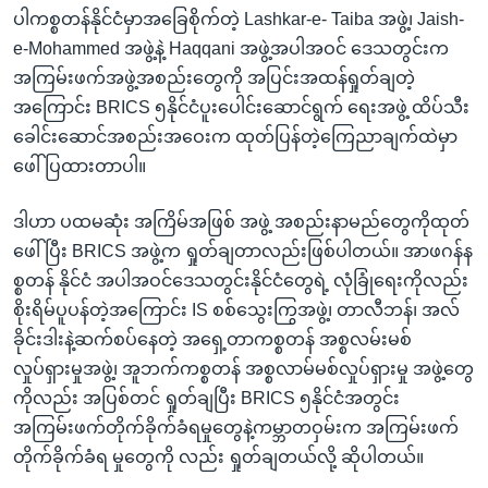
ပါကစ္စတန်နိုင်ငံမှာအခြေစိုက်တဲ့ Lashkar-e- Taiba အဖွဲ့၊ Jaish-
e-Mohammed အဖွဲ့နဲ့ Haqqani အဖွဲ့အပါအဝင် ဒေသတွင်းက
အကြမ်းဖက်အဖွဲ့အစည်းတွေကို အပြင်းအထန်ရှုတ်ချတဲ့
အကြောင်း BRICS ၅နိုင်ငံပူးပေါင်းဆောင်ရွက် ရေးအဖွဲ့ ထိပ်သီး
ခေါင်းဆောင်အစည်းအဝေးက ထုတ်ပြန်တဲ့ကြေညာချက်ထဲမှာ
ဖေါ်ပြထားတာပါ။
ဒါဟာ ပထမဆုံး အကြိမ်အဖြစ် အဖွဲ့ အစည်းနာမည်တွေကိုထုတ်
ဖေါ်ပြီး BRICS အဖွဲ့က ရှုတ်ချတာလည်းဖြစ်ပါတယ်။ အာဖဂန်န
စ္စတန် နိုင်ငံ အပါအဝင်ဒေသတွင်းနိုင်ငံတွေရဲ့ လုံခြုံရေးကိုလည်း
စိုးရိမ်ပူပန်တဲ့အကြောင်း IS စစ်သွေးကြွအဖွဲ့၊ တာလီဘန်၊ အလ်
ခိုင်းဒါးနဲ့ဆက်စပ်နေတဲ့ အရှေ့တာကစ္စတန် အစ္စလမ်းမစ်
လှုပ်ရှားမှုအဖွဲ့၊ အူဘက်ကစ္စတန် အစ္စလာမ်မစ်လှုပ်ရှားမှု အဖွဲ့တွေ
ကိုလည်း အပြစ်တင် ရှုတ်ချပြီး BRICS ၅နိုင်ငံအတွင်း
အကြမ်းဖက်တိုက်ခိုက်ခံရမှုတွေနဲ့ကမ္ဘာတဝှမ်းက အကြမ်းဖက်
တိုက်ခိုက်ခံရ မှုတွေကို လည်း ရှုတ်ချတယ်လို့ ဆိုပါတယ်။