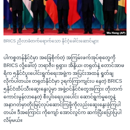
အ
သုတပဒေသာ အင်္ဂလိပ်စာ
ညွန်း
Learning English
စာမျက်နှာ
သို့
ဗွီအိုအေ လူမှုကွန်ယက်များ
ကျော်
ကြည့်
BRICS ညီလာခံတက်ရောက်သော နိုင်ငံ့ခေါင်းဆောင်များ
ရန်
ဘာသာစကားများ
ရှာဖွေ
ပါကစ္စတန်နိုင်ငံမှာ အခြေစိုက်တဲ့ အကြမ်းဖက်အုပ်စုတွေကို
ရန်
BRICS လို့ခေါ်တဲ့ ဘရာဇီး၊ ရုရှား၊ အိန္ဒိယ၊ တရုတ်နဲ့ တောင်အာဖ
နေရာ
ရိက ၅နိုင်ငံပူးပေါင်းရွက်ရေးအဖွဲ့က အပြင်းအထန် ရှုတ်ချ
သို့
လိုက်ပါတယ်။ တရုတ်နိုင်ငံမှာ ၃ရက်ကြာကျင်းပ နေတဲ့ BRICS
ကျော်
၅နိုင်ငံထိပ်သီးဆွေးနွေးပွဲမှာ အဖွဲ့ဝင်နိုင်ငံတွေအကြား တိုးတက်
ရန်
ကောင်းမွန်လာနေတဲ့ စီးပွါးရေးပူးပေါင်း ဆောင်ရွက်မှုတွေနဲ့
အနာဂတ်မှာတိုးမြင့်လုပ်ဆောင်ကြဖို့ကိုလည်းဆွေးနွေးခဲ့ကြပါ
တယ်။ ဒီအကြောင်း ကိုကျော် အောင်လွင်က ဆက်ပြီးပြောပြပါ
လိမ့်မယ်။