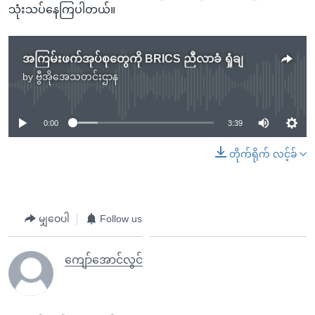
သုံးသပ်နေကြပါတယ်။
အကြမ်းဖက်အုပ်စုတွေကို BRICS ညီလာခံ ရှုံချ
by
ဗွီအိုအေသတင်းဌာန
No media source currently available
0:00
3:39
တိုက်ရိုက် လင့်ခ်
မျှဝေပါ
Follow us
ကျော်အောင်လွင်