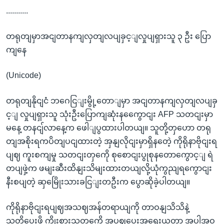
...........
တရုတျမှာအငျတာနကျလှတျလပျခှင့ျလှုပျရှားသူ ၃ ဦး ပြော
ကျနေ
(Unicode)
တရုတျနိုငျငံ ဘဂေငြျးမွို့တောျမှာ အငျတာနကျလှတျလပျခှ
င့ျ လှုပျရှားသူ သုံးဦးပြောကျဆုံးနကွေောငျး AFP သတငျးမှာ
မနေ့ တနငျ်လာနေ့က ဖေါျပွထားပါတယျ။ သူတို့တှဟော တရု
တျအစိုးရကပိတျပငျထားတဲ့ အှနျလိုငျးမှာရှိနတေဲ့ ကိုရိုနာဗိုငျးရ
ပျဈ ကူးစကျမှု သတငျးတှကေို စုစောငျးပွုစုနတောကွောင့ျ ရဲ
တပျဖှဲ့က ဖမျးဆီးထိနျးသိမျးထားတယျလို့ယုံကွညျရကွောငျး
နီးစပျတဲ့ ဆှမြေိုးသားခငြျးတဦးက ပွောဆိုခဲ့ပါတယျ။
ကိုရိုနာဗိုငျးရပျဈအသဈအန်တရာယျကို တာဝနျသိသိနဲ့
သတိပေးဖို့ ကွိုးစားသူတှကေို အပွဈပေးအရေးယူတာ အပါအဝ