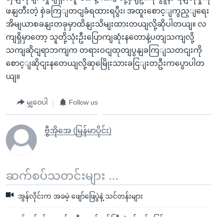
ဖနျတီးတဲ့ စှဲခကြျတငျခံရထားရပွီး၊ အထူးစောင့ျကွည့ျရေး
အိမျယာစခနျးတခုမှာထိနျးသိမျးထားတယျလို့ဆိုပါတယျ။ လ
ကျရှိမှာတော့ သူတို့သုံးဦးပြောကျဆုံးနတောနဲ့ပတျသကျလို့
သကျဆိုငျရာဘကျက တရားဝငျထုတျပွနျခကြျသတငျးကို
စောင့ျဆိုငျးနတေယျလို့ဆှမြေိုးသားခငြျးတဦးကပွောပါတ
ယျ။
မျှဝေပါ
Follow us
ဗွီအိုအေ (မြန်မာပိုင်း)
ဆက်စပ်သတင်းများ ...
အွန်လိုင်းက အခမဲ့ ဖျော်ဖြေပွဲနဲ့ သင်တန်းများ