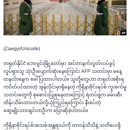
အ
သုတပဒေသာ အင်္ဂလိပ်စာ
ညွန်း
Learning English
စာမျက်နှာ
သို့
ဗွီအိုအေ လူမှုကွန်ယက်များ
ကျော်
ကြည့်
(Zawgyi/Unicode)
ရန်
ဘာသာစကားများ
ရှာဖွေ
တရုတ်နိုင်ငံ ဘေဂျင်းမြို့တော်မှာ အင်တာနက်လွတ်လပ်ခွင့်
ရန်
လှုပ်ရှားသူ သုံးဦးပျောက်ဆုံးနေကြောင်း AFP သတင်းမှာ မနေ့
နေရာ
တနင်္လာနေ့က ဖေါ်ပြထားပါတယ်။ သူတို့တွေဟာ တရုတ်အစိုးရ
သို့
ကပိတ်ပင်ထားတဲ့ အွန်လိုင်းမှာရှိနေတဲ့ ကိုရိုနာဗိုင်းရပ်စ် ကူးစက်မှု
ကျော်
သတင်းတွေကို စုစောင်းပြုစုနေတာကြောင့် ရဲတပ်ဖွဲ့က ဖမ်းဆီး
ရန်
ထိန်းသိမ်းထားတယ်လို့ယုံကြည်ရကြောင်း နီးစပ်တဲ့
ဆွေမျိုးသားချင်းတဦးက ပြောဆိုခဲ့ပါတယ်။
ကိုရိုနာဗိုင်းရပ်စ်အသစ်အန္တရာယ်ကို တာဝန်သိသိနဲ့ သတိပေးဖို့