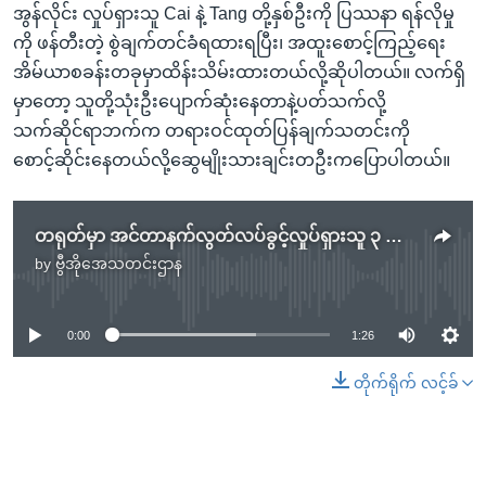
အွန်လိုင်း လှုပ်ရှားသူ Cai နဲ့ Tang တို့နှစ်ဦးကို ပြဿနာ ရန်လိုမှု
ကို ဖန်တီးတဲ့ စွဲချက်တင်ခံရထားရပြီး၊ အထူးစောင့်ကြည့်ရေး
အိမ်ယာစခန်းတခုမှာထိန်းသိမ်းထားတယ်လို့ဆိုပါတယ်။ လက်ရှိ
မှာတော့ သူတို့သုံးဦးပျောက်ဆုံးနေတာနဲ့ပတ်သက်လို့
သက်ဆိုင်ရာဘက်က တရားဝင်ထုတ်ပြန်ချက်သတင်းကို
စောင့်ဆိုင်းနေတယ်လို့ဆွေမျိုးသားချင်းတဦးကပြောပါတယ်။
တရုတ်မှာ အင်တာနက်လွတ်လပ်ခွင့်လှုပ်ရှားသူ ၃ ဦး ပျောက်နေ
by
ဗွီအိုအေသတင်းဌာန
No media source currently available
0:00
1:26
တိုက်ရိုက် လင့်ခ်