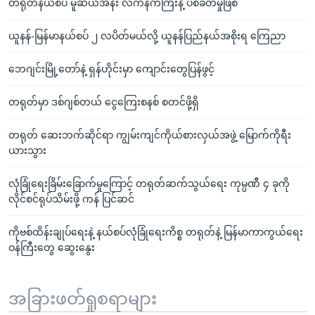
တရုတ်နယ်စပ် မူဆယ်အနီး လက်နက်ကြီးနဲ့ ပစ်ခတ်မှုဖြစ်
ယူနန်-မြန်မာနယ်စပ် ၂ လပိတ်မယ်လို့ ယူနန်ပြည်နယ်အစိုးရ ကြေညာ
ဘေဂျင်းမြို့တော်နဲ့ ရှန်ဟိုင်းမှာ ကျောင်းတွေပြန်ဖွင့်
တရုတ်မှာ ဒစ်ဂျစ်တယ် ငွေကြေးစနစ် စတင်ဖို့ရှိ
တရုတ် ဆေးဘက်ဆိုင်ရာ ကျွမ်းကျင်ကိုယ်စားလှယ်အဖွဲ့ မြောက်ကိုရီး
ယားသွား
လုံခြုံရေးခြိမ်းခြောက်မှုကြောင့် တရုတ်ဆက်သွယ်ရေး ကုမ္ပဏီ ၄ ခုကို
လိုင်စင်ရုပ်သိမ်းဖို့ ကန် ပြင်ဆင်
ကိုဗစ်ထိန်းချုပ်ရေးနဲ့ နယ်စပ်လုံခြုံရေးကိစ္စ တရုတ်နဲ့ မြန်မာကာကွယ်ရေး
ဝန်ကြီးတွေ ဆွေးနွေး
အခြားဖတ်ရှုစရာများ