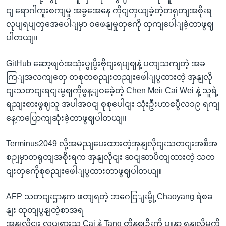
ငျ ရောဂါကူးစကျမှု အခွအေနေ ကိုငျတှယျခဲ့တဲ့တရုတျအစိုးရ
လုပျရပျတှအေပေါျမှာ ဝဖေနျမှုတှကေို ထှကျပေါျခဲ့တာဖွဈ
ပါတယျ။
GitHub ဆော့ဖျဝဲအသုံးပွုပွီးဗိုငျးရပျဈနဲ့ ပတျသကျတဲ့ အခ
ကြျအလကျတှေ တစုတစညျးတညျးဖေါျပွထားတဲ့ အှနျလို
ငျးသတငျးရငျးမွဈကိုဖွန့ျဝခေဲ့တဲ့ Chen Mei၊ Cai Wei နဲ့ သူရဲ့
ရညျးစားဖွဈသူ အပါအဝငျ စုစုပေါငျး သုံးဦးဟာဧပွီလ၁၉ ရကျ
နေ့ကပြောကျဆုံးခဲ့တာဖွဈပါတယျ။
Terminus2049 လို့အမညျပေးထားတဲ့အှနျလိုငျးသတငျးအစီအ
စဉျမှာတရုတျအစိုးရက အှနျလိုငျး ဆငျဆာပိတျထားတဲ့ သတ
ငျးတှကေိုစုစညျးဖေါျပွထားတာဖွဈပါတယျ။
AFP သတငျးဌာနက ဖတျရတဲ့ ဘဂေငြျးမွို့Chaoyang ရဲစခ
နျး ထုတျပွနျတဲ့စာအရ
အှနျလိုငျး လှုပျရှားသူ Cai နဲ့ Tang တို့နှဈဦးကို ပွူနာ ရနျလိုမှုကို