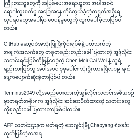
ကြိုးစားသူတွေကို အပြစ်ပေးအရေးယူတာ အပါအဝင်
ရောဂါကူးစက်မှု အခြေအနေ ကိုင်တွယ်ခဲ့တဲ့တရုတ်အစိုးရ
လုပ်ရပ်တွေအပေါ်မှာ ဝေဖန်မှုတွေကို ထွက်ပေါ်ခဲ့တာဖြစ်ပါ
တယ်။
GitHub ဆော့ဖ်ဝဲအသုံးပြုပြီးဗိုင်းရပ်စ်နဲ့ ပတ်သက်တဲ့
အချက်အလက်တွေ တစုတစည်းတည်းဖေါ်ပြထားတဲ့ အွန်လိုင်း
သတင်းရင်းမြစ်ကိုဖြန့်ဝေခဲ့တဲ့ Chen Mei၊ Cai Wei နဲ့ သူရဲ့
ရည်းစားဖြစ်သူ အပါအဝင် စုစုပေါင်း သုံးဦးဟာဧပြီလ၁၉ ရက်
နေ့ကပျောက်ဆုံးခဲ့တာဖြစ်ပါတယ်။
Terminus2049 လို့အမည်ပေးထားတဲ့အွန်လိုင်းသတင်းအစီအစဉ်
မှာတရုတ်အစိုးရက အွန်လိုင်း ဆင်ဆာပိတ်ထားတဲ့ သတင်းတွေ
ကိုစုစည်းဖေါ်ပြထားတာဖြစ်ပါတယ်။
AFP သတင်းဌာနက ဖတ်ရတဲ့ ဘေဂျင်းမြို့Chaoyang ရဲစခန်း
ထုတ်ပြန်တဲ့စာအရ