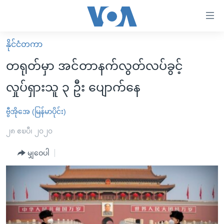
သုံး
ရ
လွယ်ကူ
နိုင်ငံတကာ
မူလစာမျက်နှာ
စေ
တရုတ်မှာ အင်တာနက်လွတ်လပ်ခွင့်
မြန်မာ
သည့်
လှုပ်ရှားသူ ၃ ဦး ပျောက်နေ
ကမ္ဘာ့သတင်းများ
Link
ဗွီဒီယို
နိုင်ငံတကာ
ဗွီအိုအေ (မြန်မာပိုင်း)
များ
သတင်းလွတ်လပ်ခွင့်
အမေရိကန်
၂၈ ဧၿပီ၊ ၂၀၂၀
ပင်မ
ရပ်ဝန်းတခု လမ်းတခု အလွန်
တရုတ်
အကြောင်းအရာ
မျှဝေပါ
သို့
အင်္ဂလိပ်စာလေ့လာမယ်
အစ္စရေး-ပါလက်စတိုင်း
ကျော်
အပတ်စဉ်ကဏ္ဍများ
အမေရိကန်သုံးအီဒီယံ
ကြည့်
ရေဒီယိုနှင့်ရုပ်သံ အချက်အလက်များ
မကြေးမုံရဲ့ အင်္ဂလိပ်စာ
ရေဒီယို
ရန်
ပင်မ
ရေဒီယို/တီဗွီအစီအစဉ်
ရုပ်ရှင်ထဲက အင်္ဂလိပ်စာ
တီဗွီ