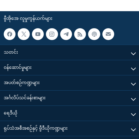
ဗွီအိုအေ လူမှုကွန်ယက်များ
သတင်း
၀န်ဆောင်မှုများ
အပတ်စဉ်ကဏ္ဍများ
အင်္ဂလိပ်သင်ခန်းစာများ
ရေဒီယို
ရုပ်သံအစီအစဉ်နှင့် ဗွီဒီယိုကဏ္ဍများ