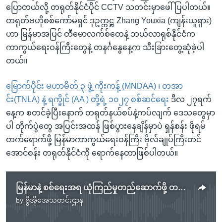
ပြောတယ်လို့ တရုတ်နိုင်ငံပိုင် CCTV သတင်းမှာဖေါ်ပြပါတယ်။
တရုတ်ဗဟိုစစ်ကော်မရှင် ဒုဥက္ကဋ္ဌ Zhang Youxia (ကျန်းယူရှား)
ဟာ မြန်မာအပြင် တီမောလက်စ်တေနဲ့ ဘယ်လာရုစ်နိုင်ငံက
ကာကွယ်ရေးဝန်ကြီးတွေနဲ့ တနင်္ဂနွေနေ့က သီးခြားတွေ့ဆုံခဲ့ပါ
တယ်။
မြောက်ပိုင်း မဟာမိတ် ၃ ဖွဲ့ ကိုးကန့် (MNDAA) ၊ တအာ
င်း(TNLA) နဲ့ ရက္ခိုင် (AA ) တို့ရဲ့ ၁၀၂၇ စစ်ဆင်ရေး
ဒီလ ၂၇ရက်
နေ့က စတင်ခဲ့ပြီးနောက် တရုတ်နယ်စပ်နဲ့ကပ်လျက် ဒေသတွေမှာ
ပါ တိုက်ပွဲတွေ အပြင်းအထန် ဖြစ်ပွားနေချိန်မှာပဲ ရှန်စန်း ဖိုရမ်
တက်ရောက်ဖို့ မြန်မာကာကွယ်ရေးဝန်ကြီး ဗိုလ်ချုပ်ကြီးတင်
အောင်စန်း တရုတ်နိုင်ငံကို ရောက်နေတာဖြစ်ပါတယ်။
မြန်မာနဲ့ စစ်ရေးအရ ယုံကြည်မှုတည်ဆောက်ဖို့ တရုတ်အဆင့်သင့်ရှိနေ
by
ဗွီအိုအေသတင်းဌာန
No media source currently available