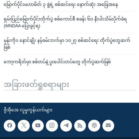
မြောက်ပိုင်းမဟာမိတ် ၃ ဖွဲ့ရဲ့ စစ်ဆင်ရေး နောက်ဆုံး အခြေအနေ
ရှမ်းပြည်မြောက်ပိုင်းတိုက်ပွဲ စစ်ကောင်စီ စခန်း ၆၀ နီးပါးသိမ်းပိုက်ခံရ
(MNDAA ပြောခွင့်ရ)
မုန်းကိုး၊ နောင်ချို၊ နမ့်ခမ်းဘက်မှာ ၁၀၂၇ စစ်ဆင်ရေး တိုက်ပွဲတွေဆက်
ဖြစ်
ကော့ကရိတ်မှာ စစ်တပ်နဲ့ ပူးပေါင်းတပ်တွေ တိုက်ပွဲဆက်ဖြစ်
အခြားဖတ်ရှုစရာများ
ဗွီအိုအေ လူမှုကွန်ယက်များ