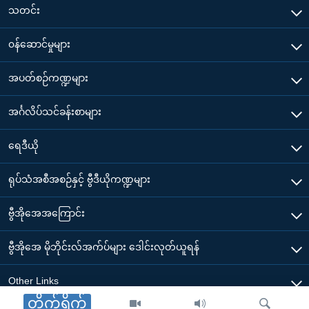
သတင်း
၀န်ဆောင်မှုများ
အပတ်စဉ်ကဏ္ဍများ
အင်္ဂလိပ်သင်ခန်းစာများ
ရေဒီယို
ရုပ်သံအစီအစဉ်နှင့် ဗွီဒီယိုကဏ္ဍများ
ဗွီအိုအေအကြောင်း
ဗွီအိုအေ မိုဘိုင်းလ်အက်ပ်များ ဒေါင်းလုတ်ယူရန်
Other Links
တိုက်ရိုက်