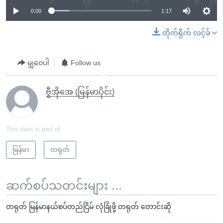
0:00
1:17
တိုက်ရိုက် လင့်ခ်
မျှဝေပါ
Follow us
ဗွီအိုအေ (မြန်မာပိုင်း)
This item is part of
မြန်မာ
တရုတ်
ဆက်စပ်သတင်းများ ...
တရုတ် မြန်မာနယ်စပ်တည်ငြိမ် လုံခြုံဖို့ တရုတ် တောင်းဆို