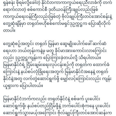
ရှန်စန်း ဖိုရမ်လို့ခေါ်တဲ့ နိုင်ငံတကာကာကွယ်ရေးညီလာခံကို တက်
ရောက်လာတဲ့ စစ်ကောင်စီ ဒုတိယဝန်ကြီးချုပ်လည်းဖြစ်
ကာကွယ်ရေးဝန်ကြီးလည်းဖြစ်တဲ့ ဗိုလ်ချုပ်ကြီးတင်အောင်စန်းနဲ့
တွေ့ဆုံချိန်မှာ တရုတ်ဗဟိုစစ်ကော်မရှင်ဒုဥက္ကဋ္ဌက ပြောဆိုလိုက်
တာပါ။
တွေ့ဆုံစဥ်အတွင်း တရုတ် မြန်မာ ဆွေမျိုးပေါက်ဖေါ် ဆက်ဆံ
ရေးဟာ ဘယ်တုန်းကနဲ့မှ မတူ ခိုင်မာအားကောင်းလာကြောင်း
လည်း ဒုဥက္ကဋ္ဌကျန်းက ပြောကြားခဲ့တယ်လို့ သိရပါတယ်။
မြန်မာနိုင်ငံရဲ့ ငြိမ်းချမ်းရေးလုပ်ငန်းစဉ်ကို တရုတ်က ထောက်ခံ
ကြောင်းနဲ့ နယ်စပ်လုံခြုံရေးအတွက် မြန်မာနိုင်ငံအနေနဲ့ တရုတ်
နိုင်ငံနဲ့အတူ လက်တွဲဆောင်ရွက်ဖို့ မျှော်လင့်ကြောင်းလည်း ကျန်း
ယူရှားက ပြောပါတယ်။
မြန်မာနိုင်ငံဘက်ကလည်း တရုတ်နိုင်ငံနဲ့ စစ်ဖက် ပူးပေါင်း
ဆောင်ရွက်ဖို့၊ နယ်စပ်တည်ငြိမ်ဖို့နဲ့ ဘက်ပေါင်းစုံကနေ ပူးပေါင်း
ဆောင်ရွက်သွားမယ့်အကြောင်း ဗိုလ်ချုပ်ကြီးတင်အောင်ဆန်းက