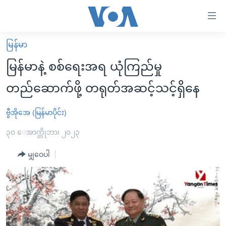
သုံး
ရ
လွယ်ကူ
မြန်မာ
မူလစာမျက်နှာ
စေ
မြန်မာနဲ့ စစ်ရေးအရ ယုံကြည်မှု
မြန်မာ
သည့်
တည်ဆောက်ဖို့ တရုတ်အဆင့်သင့်ရှိနေ
ကမ္ဘာ့သတင်းများ
Link
ဗွီဒီယို
နိုင်ငံတကာ
ဗွီအိုအေ (မြန်မာပိုင်း)
များ
သတင်းလွတ်လပ်ခွင့်
အမေရိကန်
၃၀ ေအာက္တိုဘာ၊ ၂၀၂၃
ပင်မ
ရပ်ဝန်းတခု လမ်းတခု အလွန်
တရုတ်
အကြောင်းအရာ
မျှဝေပါ
သို့
အင်္ဂလိပ်စာလေ့လာမယ်
အစ္စရေး-ပါလက်စတိုင်း
ကျော်
အပတ်စဉ်ကဏ္ဍများ
အမေရိကန်သုံးအီဒီယံ
ကြည့်
ရေဒီယိုနှင့်ရုပ်သံ အချက်အလက်များ
မကြေးမုံရဲ့ အင်္ဂလိပ်စာ
ရေဒီယို
ရန်
ပင်မ
ရေဒီယို/တီဗွီအစီအစဉ်
ရုပ်ရှင်ထဲက အင်္ဂလိပ်စာ
တီဗွီ