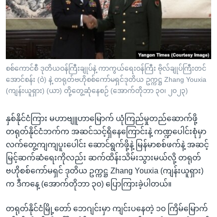
အ
သုတပဒေသာ အင်္ဂလိပ်စာ
ညွန်း
Learning English
စာမျက်နှာ
သို့
ဗွီအိုအေ လူမှုကွန်ယက်များ
ကျော်
ကြည့်
စစ်ကောင်စီ ဒုတိယဝန်ကြီးချုပ်နဲ့ ကာကွယ်ရေးဝန်ကြီး ဗိုလ်ချုပ်ကြီးတင်
အောင်စန်း (ဝဲ) နဲ့ တရုတ်ဗဟိုစစ်ကော်မရှင်ဒုတိယ ဥက္ကဋ္ဌ Zhang Youxia
ရန်
ဘာသာစကားများ
(ကျန်းယူရှား) (ယာ) တို့တွေ့ဆုံနေစဉ် (အောက်တိုဘာ ၃၀၊ ၂၀၂၃)
ရှာဖွေ
ရန်
နှစ်နိုင်ငံကြား မဟာဗျူဟာမြောက် ယုံကြည်မှုတည်ဆောက်ဖို့
နေရာ
တရုတ်နိုင်ငံဘက်က အဆင်သင့်ရှိနေကြောင်းနဲ့ ကဏ္ဍပေါင်းစုံမှာ
သို့
လက်တွေ့ကျကျပူးပေါင်း ဆောင်ရွက်ဖို့နဲ့ မြန်မာစစ်ဖက်နဲ့ အဆင့်
ကျော်
မြင့်ဆက်ဆံရေးကိုလည်း ဆက်ထိန်းသိမ်းသွားမယ်လို့ တရုတ်
ရန်
ဗဟိုစစ်ကော်မရှင် ဒုတိယ ဥက္ကဋ္ဌ Zhang Youxia (ကျန်းယူရှား)
က ဒီကနေ့ (အောက်တိုဘာ ၃၀) ပြောကြားခဲ့ပါတယ်။
တရုတ်နိုင်ငံမြို့တော် ဘေဂျင်းမှာ ကျင်းပနေတဲ့ ၁၀ ကြိမ်မြောက်