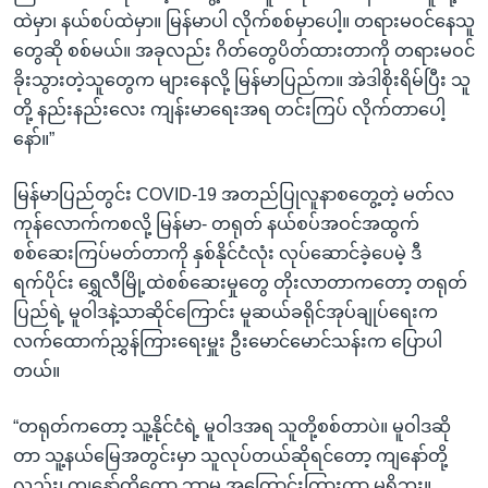
ထဲမှာ၊ နယ်စပ်ထဲမှာ။ မြန်မာပါ လိုက်စစ်မှာပေါ့။ တရားမဝင်နေသူ
တွေဆို စစ်မယ်။ အခုလည်း ဂိတ်တွေပိတ်ထားတာကို တရားမဝင်
ခိုးသွားတဲ့သူတွေက များနေလို့ မြန်မာပြည်က။ အဲဒါစိုးရိမ်ပြီး သူ
တို့ နည်းနည်းလေး ကျန်းမာရေးအရ တင်းကြပ် လိုက်တာပေါ့
နော်။”
မြန်မာပြည်တွင်း COVID-19 အတည်ပြုလူနာစတွေ့တဲ့ မတ်လ
ကုန်လောက်ကစလို့ မြန်မာ- တရုတ် နယ်စပ်အဝင်အထွက်
စစ်ဆေးကြပ်မတ်တာကို နှစ်နိုင်ငံလုံး လုပ်ဆောင်ခဲ့ပေမဲ့ ဒီ
ရက်ပိုင်း ရွှေလီမြို့ထဲစစ်ဆေးမှုတွေ တိုးလာတာကတော့ တရုတ်
ပြည်ရဲ့ မူဝါဒနဲ့သာဆိုင်ကြောင်း မူဆယ်ခရိုင်အုပ်ချုပ်ရေးက
လက်ထောက်ညွှန်ကြားရေးမှူး ဦးမောင်မောင်သန်းက ပြောပါ
တယ်။
“တရုတ်ကတော့ သူ့နိုင်ငံရဲ့ မူဝါဒအရ သူတို့စစ်တာပဲ။ မူဝါဒဆို
တာ သူ့နယ်မြေအတွင်းမှာ သူလုပ်တယ်ဆိုရင်တော့ ကျနော်တို့
လည်း၊ ကျနော်တို့တော့ ဘာမှ အကြောင်းကြားတာ မရှိဘူး။