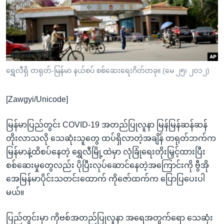
အ
သုတပဒေသာ အင်္ဂလိပ်စာ
ညွန်း
Learning English
စာမျက်နှာ
သို့
ဗွီအိုအေ လူမှုကွန်ယက်များ
ကျော်
ကြည့်
ရွှေလီရှိ တရုတ်-မြန်မာ နယ်စပ် စစ်ဆေးရေးဂိတ်တခု။ (မေ ၂၅၊ ၂၀၁၂)
ရန်
ဘာသာစကားများ
ရှာဖွေ
[Zawgyi/Unicode]
ရန်
နေရာ
မြန်မာပြည်တွင်း COVID-19 အတည်ပြုလူနာ မြန်မြန်ဆန်ဆန်
သို့
တိုးလာသလို သေဆုံးသူတွေ ထပ်ရှိလာတဲ့အချိန် တရုတ်ဘက်က
ကျော်
မြန်မာနဲ့ထိစပ်နေတဲ့ ရွှေလီမြို့ထဲမှာ လုံခြုံရေးတိုးမြှင့်ထားပြီး
ရန်
စစ်ဆေးမှုတွေလည်း ပိုပြီးလုပ်ဆောင်နေတဲ့အကြောင်းကို ဗွီအို
အေမြန်မာပိုင်းသတင်းထောက် ကိုဇော်ထက်က ပြောပြပေးပါ
မယ်။
ပြည်တွင်းမှာ ကိုဗစ်အတည်ပြုလူနာ အရေအတွက်ရော သေဆုံး