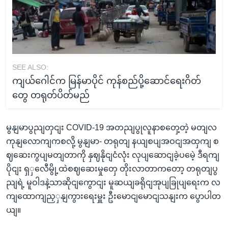
SEE ALSO:
ကျယ်ဂေါင်က မြန်မာပိုင် ကုန်စည်ပို့ဆောင်ရေးဂိတ်
တွေ တရုတ်ပိတ်မည်
မွနျမာပွညျတှငျး COVID-19 အတညျပွုလူနာစတှေ့တဲ့ မတျလ
ကုနျလောကျကစလို့ မွနျမာ- တရုတျ နယျစပျအဝငျအထှကျ စ
ဈဆေးကွပျမတျတာကို နှဈနိုငျငံလုံး လုပျဆောငျခဲ့ပမေဲ့ ဒီရကျ
ပိုငျး ရှှလေီမွို့ထဲစဈဆေးမှုတှေ တိုးလာတာကတော့ တရုတျပွ
ညျရဲ့ မူဝါဒနဲ့သာဆိုငျကွောငျး မူဆယျခရိုငျအုပျခြုပျရေးက လ
ကျထောကျညှှနျကွားရေးမှူး ဦးမောငျမောငျသနျးက ပွောပါတ
ယျ။