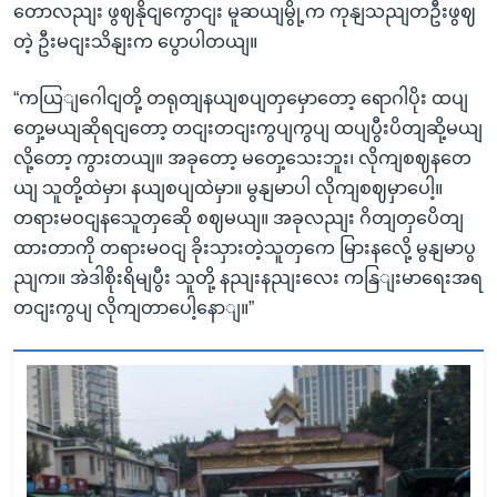
တောလညျး ဖွဈနိုငျကွောငျး မူဆယျမွို့က ကုနျသညျတဦးဖွဈ
တဲ့ ဦးမငျးသိနျးက ပွောပါတယျ။
“ကယြျဂေါငျတို့ တရုတျနယျစပျတှမှောတော့ ရောဂါပိုး ထပျ
တှေ့မယျဆိုရငျတော့ တငျးတငျးကွပျကွပျ ထပျပွီးပိတျဆို့မယျ
လို့တော့ ကွားတယျ။ အခုတော့ မတှေ့သေးဘူး၊ လိုကျစဈနတေ
ယျ သူတို့ထဲမှာ၊ နယျစပျထဲမှာ။ မွနျမာပါ လိုကျစဈမှာပေါ့။
တရားမဝငျနသေူတှဆေို စဈမယျ။ အခုလညျး ဂိတျတှပေိတျ
ထားတာကို တရားမဝငျ ခိုးသှားတဲ့သူတှကေ မြားနလေို့ မွနျမာပွ
ညျက။ အဲဒါစိုးရိမျပွီး သူတို့ နညျးနညျးလေး ကနြျးမာရေးအရ
တငျးကွပျ လိုကျတာပေါ့နောျ။”