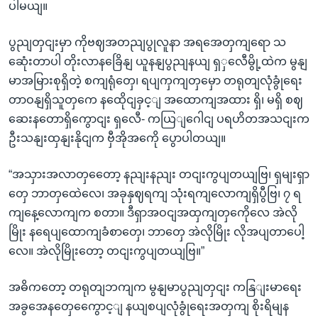
ပါမယျ။
ပွညျတှငျးမှာ ကိုဗဈအတညျပွုလူနာ အရအေတှကျရော သ
ဆေုံးတာပါ တိုးလာနခြေိနျ ယူနနျပွညျနယျ ရှှလေီမွို့ထဲက မွနျ
မာအမြားစုရှိတဲ့ စကျရုံတှေ၊ ရပျကှကျတှမှော တရုတျလုံခွုံရေး
တာဝနျရှိသူတှကေ နထေိုငျခှင့ျ အထောကျအထား ရှိ၊ မရှိ စဈ
ဆေးနတောရှိကွောငျး ရှလေီ- ကယြျဂေါငျ ပရဟိတအသငျးက
ဦးသနျးထှနျးနိုငျက ဗှီအိုအကေို ပွောပါတယျ။
“အသှားအလာတှတေော့ နညျးနညျး တငျးကွပျတယျဗြ၊ ရှမျးရှာ
တှေ ဘာတှထေဲလေ၊ အခုနှဈရကျ သုံးရကျလောကျရှိပွီဗြ၊ ၇ ရ
ကျနေ့လောကျက စတာ။ ဒီရှာအဝငျအထှကျတှကေိုလေ အဲလို
မြိုး နရေပျထောကျခံစာတှေ၊ ဘာတှေ အဲလိုမြိုး လိုအပျတာပေါ့
လေ။ အဲလိုမြိုးတော့ တငျးကွပျတယျဗြ။”
အဓိကတော့ တရုတျဘကျက မွနျမာပွညျတှငျး ကနြျးမာရေး
အခွအေနတှေကွေောင့ျ နယျစပျလုံခွုံရေးအတှကျ စိုးရိမျန