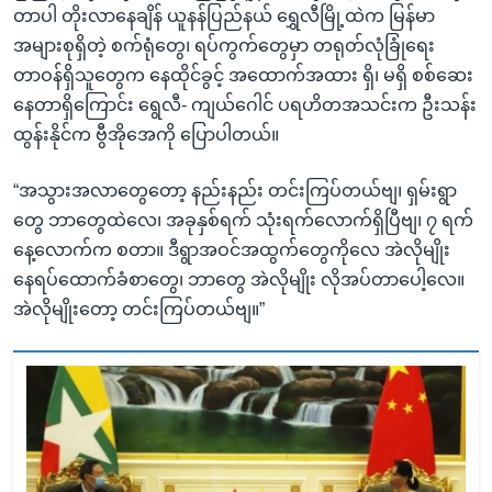
တာပါ တိုးလာနေချိန် ယူနန်ပြည်နယ် ရွှေလီမြို့ထဲက မြန်မာ
အများစုရှိတဲ့ စက်ရုံတွေ၊ ရပ်ကွက်တွေမှာ တရုတ်လုံခြုံရေး
တာဝန်ရှိသူတွေက နေထိုင်ခွင့် အထောက်အထား ရှိ၊ မရှိ စစ်ဆေး
နေတာရှိကြောင်း ရွေလီ- ကျယ်ဂေါင် ပရဟိတအသင်းက ဦးသန်း
ထွန်းနိုင်က ဗွီအိုအေကို ပြောပါတယ်။
“အသွားအလာတွေတော့ နည်းနည်း တင်းကြပ်တယ်ဗျ၊ ရှမ်းရွာ
တွေ ဘာတွေထဲလေ၊ အခုနှစ်ရက် သုံးရက်လောက်ရှိပြီဗျ၊ ၇ ရက်
နေ့လောက်က စတာ။ ဒီရွာအဝင်အထွက်တွေကိုလေ အဲလိုမျိုး
နေရပ်ထောက်ခံစာတွေ၊ ဘာတွေ အဲလိုမျိုး လိုအပ်တာပေါ့လေ။
အဲလိုမျိုးတော့ တင်းကြပ်တယ်ဗျ။”