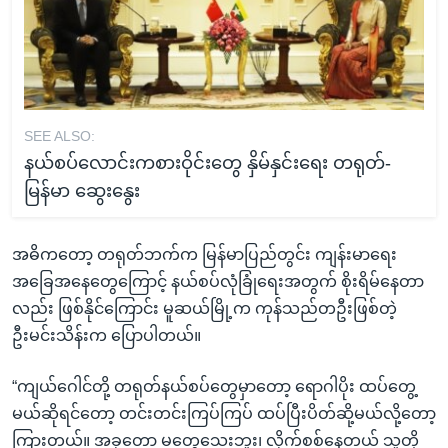
SEE ALSO:
နယ်စပ်လောင်းကစားဝိုင်းတွေ နှိမ်နှင်းရေး တရုတ်-
မြန်မာ ဆွေးနွေး
အဓိကတော့ တရုတ်ဘက်က မြန်မာပြည်တွင်း ကျန်းမာရေး
အခြေအနေတွေကြောင့် နယ်စပ်လုံခြုံရေးအတွက် စိုးရိမ်နေတာ
လည်း ဖြစ်နိုင်ကြောင်း မူဆယ်မြို့က ကုန်သည်တဦးဖြစ်တဲ့
ဦးမင်းသိန်းက ပြောပါတယ်။
“ကျယ်ဂေါင်တို့ တရုတ်နယ်စပ်တွေမှာတော့ ရောဂါပိုး ထပ်တွေ့
မယ်ဆိုရင်တော့ တင်းတင်းကြပ်ကြပ် ထပ်ပြီးပိတ်ဆို့မယ်လို့တော့
ကြားတယ်။ အခုတော့ မတွေ့သေးဘူး၊ လိုက်စစ်နေတယ် သူတို့