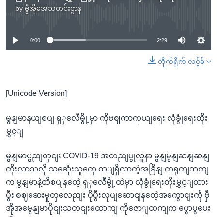
by
ဗွီအိုအေသတင်းဌာန
No media source currently available
0:00
2:29
တိုက်ရိုက် လင့်ခ်
[Unicode Version]
မွနျမာနယျစပျ ရှှလေီမွို့မှာ ကိုဗဈကာကှယျရေး လုံခွုံရေးတိုး
မွှင့ျ
မွနျမာပွညျတှငျး COVID-19 အတညျပွုလူနာ မွနျမွနျဆနျဆနျ
တိုးလာသလို သဆေုံးသူတှေ ထပျရှိလာတဲ့အခြိနျ တရုတျဘကျ
က မွနျမာနဲ့ထိစပျနတေဲ့ ရှှလေီမွို့ထဲမှာ လုံခွုံရေးတိုးမွှင့ျထား
ပွီး စဈဆေးမှုတှလေညျး ပိုပွီးလုပျဆောငျနတေဲ့အကွောငျးကို ဗှီ
အိုအမွေနျမာပိုငျးသတငျးထောကျ ကိုဇောျထကျက ပွောပွပေး