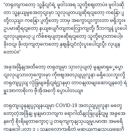
“တရုတျကတော့ သူ့နိုငျငံရဲ့ မူဝါဒအရ သူတို့စဈတာပဲ။ မူဝါဒဆို
တာ သူ့နယျမွအေတှငျးမှာ သူလုပျတယျဆိုရငျတော့ ကနြောျ
တို့လညျး၊ ကနြောျတို့တော့ ဘာမှ အကွောငျးကွားတာ မရှိဘူး။
ဥပမာဆိုရငျတော့ နယျစပျဂိတျတလြှောကျတို့၊ ဒီဘကျနဲ့ ပူးပေါ
ငျးလုပျရမယ့ျ ကိစ်စရပျတှဆေိုရငျတော့ သူတို့ပွောတာပေါ့။
ခိုးဝငျ၊ ခိုးထှကျတှကေတော့ နှဈနိုငျငံလုံးပူးပေါငျးပွီး လုပျန
တောပဲ။”
အခုအခြိနျအထိတော့ တရုတျမှာ သှားလုပျတဲ့ မွနျမာရှှေ့ပွော
ငျးလုပျသားတှကွေားမှာ ကိုဗဈအတညျပွုလူနာ မရှိသေးဘူးလို့
တရုတျပွညျ လုံခြှမျခရိုငျရဲဌာနမှာ တာဝနျထမျးဆောငျနတေဲ့ ရဲ
မှူးအာကာစိုးက ဗှီအိုအကေို ပွောပါတယျ။
တရုတျယူနနျပွညျနယျမှာ COVID-19 အတညျပွုလူနာ မတှေ့
တော့တဲ့အခြိနျ မွနျမာဘကျက ရောဂါထိနျးခြုပျနိုငျမှု အခွအေ
နကေို စိုးရိမျတာကွောင့ျ တရကျကုနျသှယျမှုပမာဏ အမရေိ
ကနျဒေါျလာ ၁၂ သနျးလောကျရှိတဲ့ မူဆယျကုနျသှယျရေးဂိ