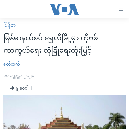
သုံး
ရ
လွယ်ကူ
မြန်မာ
မူလစာမျက်နှာ
စေ
မြန်မာနယ်စပ် ရွှေလီမြို့မှာ ကိုဗစ်
မြန်မာ
သည့်
ကာကွယ်ရေး လုံခြုံရေးတိုးမြှင့်
ကမ္ဘာ့သတင်းများ
Link
ဗွီဒီယို
နိုင်ငံတကာ
ဇော်ထက်
များ
သတင်းလွတ်လပ်ခွင့်
အမေရိကန်
၁၀ စက္တင္ဘာ၊ ၂၀၂၀
ပင်မ
ရပ်ဝန်းတခု လမ်းတခု အလွန်
တရုတ်
အကြောင်းအရာ
မျှဝေပါ
သို့
အင်္ဂလိပ်စာလေ့လာမယ်
အစ္စရေး-ပါလက်စတိုင်း
ကျော်
အပတ်စဉ်ကဏ္ဍများ
အမေရိကန်သုံးအီဒီယံ
ကြည့်
ရေဒီယိုနှင့်ရုပ်သံ အချက်အလက်များ
မကြေးမုံရဲ့ အင်္ဂလိပ်စာ
ရေဒီယို
ရန်
ပင်မ
ရေဒီယို/တီဗွီအစီအစဉ်
ရုပ်ရှင်ထဲက အင်္ဂလိပ်စာ
တီဗွီ