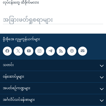
လုပ်ငန်းတွေ ထိခိုက်မလား
အခြားဖတ်ရှုစရာများ
ဗွီအိုအေ လူမှုကွန်ယက်များ
သတင်း
၀န်ဆောင်မှုများ
အပတ်စဉ်ကဏ္ဍများ
အင်္ဂလိပ်သင်ခန်းစာများ