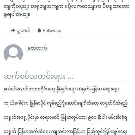
တျကိုလညျး တရုတျဘကျက ဧပွီလကတညျးက ပိတျထားတာ
ဖွဈပါတယျ။
မျှဝေပါ
Follow us
ဇော်ထက်
ဆက်စပ်သတင်းများ ...
နယ်စပ်လောင်းကစားဝိုင်းတွေ နှိမ်နှင်းရေး တရုတ်-မြန်မာ ဆွေးနွေး
ကျယ်ဂေါင်က မြန်မာပိုင် ကုန်စည်ပို့ဆောင်ရေးဂိတ်တွေ တရုတ်ပိတ်မည်
တရုတ်အရှေ့ပိုင်းမှာ တရားမဝင် မြန်မာလုပ်သား ၉၀၀ နီးပါး ဖမ်းဆီးခံရ
တရုတ်-မြန်မာဆက်ဆံရေး ကျဆင်းလာခြင်းက ပြည်တွင်းငြိမ်းချမ်းရေး