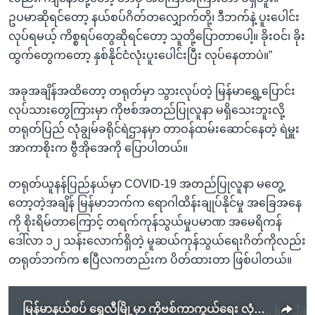
ဥပမာဆိုရင်တော့ နယ်စပ်ဂိတ်တလျှောက်တို့၊ ဒီဘက်နဲ့ ပူးပေါင်း
လုပ်ရမယ့် ကိစ္စရပ်တွေဆိုရင်တော့ သူတို့ပြောတာပေါ့။ ခိုးဝင်၊ ခိုး
ထွက်တွေကတော့ နှစ်နိုင်ငံလုံးပူးပေါင်းပြီး လုပ်နေတာပဲ။”
အခုအချိန်အထိတော့ တရုတ်မှာ သွားလုပ်တဲ့ မြန်မာရွှေ့ပြောင်း
လုပ်သားတွေကြားမှာ ကိုဗစ်အတည်ပြုလူနာ မရှိသေးဘူးလို့
တရုတ်ပြည် လုံချွမ်ခရိုင်ရဲဌာနမှာ တာဝန်ထမ်းဆောင်နေတဲ့ ရဲမှူး
အာကာစိုးက ဗွီအိုအေကို ပြောပါတယ်။
တရုတ်ယူနန်ပြည်နယ်မှာ COVID-19 အတည်ပြုလူနာ မတွေ့
တော့တဲ့အချိန် မြန်မာဘက်က ရောဂါထိန်းချုပ်နိုင်မှု အခြေအနေ
ကို စိုးရိမ်တာကြောင့် တရက်ကုန်သွယ်မှုပမာဏ အမေရိကန်
ဒေါ်လာ ၁၂ သန်းလောက်ရှိတဲ့ မူဆယ်ကုန်သွယ်ရေးဂိတ်ကိုလည်း
တရုတ်ဘက်က ဧပြီလကတည်းက ပိတ်ထားတာ ဖြစ်ပါတယ်။
မြန်မာနယ်စပ် ရွှေလီမြို့မှာ ကိုဗစ်ကာကွယ်ရေး လုံခြုံရေးတိုးမြှင့်