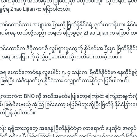
ံကူးလက်မှတ်ကို အသိအမှတ် ပြုတော့မှာ မဟုတ်ပါဘူး” လို့ တရုတ် နိုင်င
ခွင့်ရ Zhao Lijian က ပြောပါတယ်။
 ဟောင်ကောင်သား အများအပြားကို ဗြိတိန်နိုင်ငံရဲ့ ဒုတိယတန်းစား နိုင
ြိုးပမ်းနေ တယ်လို့လည်း တရုတ် ပြောခွင့်ရ Zhao Lijian က ပြောပါတ
ကောင်က ဒီမိုကရေစီ လှုပ်ရှားမှုတွေကို နှိမ်နင်းအပြီးမှာ ဗြိတိန်နို
များအပြားကို ခိုလှုံခွင့်ပေးမယ်လို့ ကတိပေးထားခဲ့တာပါ။
ောင်ကောင်နေ လူပေါင်း ၅. ၄ သန်းက ဗြိတိန်နိုင်ငံမှာ နေထိုင်ခွင့်နဲ
ှာဖြစ်ပြီး အဲဒီနောက်မှာ နိုင်ငံသား လျှောက်ထားနိုင်မှာ ဖြစ်ပါတယ်။
ု့ကဘက်က BNO ကို အသိအမှတ်မပြုတော့ကြောင်း ကြေညာချက်ကို ဗြိ
 ဖြစ်မိပေမယ့် အံ့ဩ ခြင်းတော့ မဖြစ်မိဘူးဆိုပြီးဗြိတိန် နိုင်ငံခြာ
်ပြန် ခဲ့ပါတယ်။
ရရှိထားသူတွေ အနေနဲ့ ဗြိတိန်နိုင်ငံမှာ လာရောက် နေထိုင်၊ အလုပ်လုပ
ကို ရရှိနေပြီ ဖြစ်ကြောင်းနဲ့ လာရောက် အခြေချမယ့်သူတွေကို ကြိုဆိ