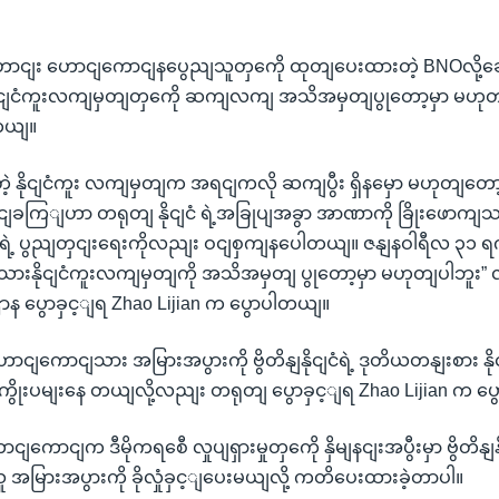
နီဟောငျး ဟောငျကောငျနပွေညျသူတှကေို ထုတျပေးထားတဲ့ BNOလို့ခေါ
နိုငျငံကူးလကျမှတျတှကေို ဆကျလကျ အသိအမှတျပွုတော့မှာ မဟုတျ
ါတယျ။
ဲ့ နိုငျငံကူး လကျမှတျက အရငျကလို ဆကျပွီး ရှိနမှော မဟုတျတော့ပါ
ာငျခကြျဟာ တရုတျ နိုငျငံ ရဲ့အခြုပျအခွာ အာဏာကို ခြိုးဖောက
ျငံရဲ့ ပွညျတှငျးရေးကိုလညျး ဝငျစှကျနပေါတယျ။ ဇနျနဝါရီလ ၃၁ ရကျ
ံသားနိုငျငံကူးလကျမှတျကို အသိအမှတျ ပွုတော့မှာ မဟုတျပါဘူး” လို
းဌာန ပွောခှင့ျရ Zhao Lijian က ပွောပါတယျ။
 ဟောငျကောငျသား အမြားအပွားကို ဗွိတိနျနိုငျငံရဲ့ ဒုတိယတနျးစား န
့ ကွိုးပမျးနေ တယျလို့လညျး တရုတျ ပွောခှင့ျရ Zhao Lijian က ပ
ျကောငျက ဒီမိုကရစေီ လှုပျရှားမှုတှကေို နှိမျနငျးအပွီးမှာ ဗွိတိန
အမြားအပွားကို ခိုလှုံခှင့ျပေးမယျလို့ ကတိပေးထားခဲ့တာပါ။