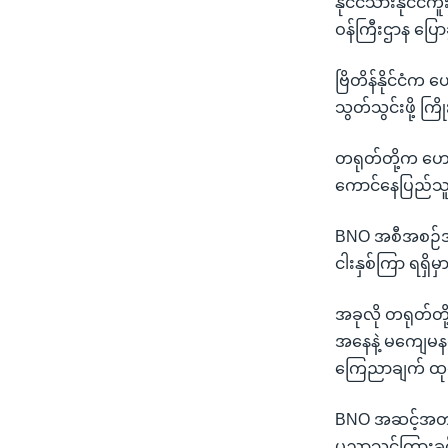
နိုင်ငံသားနိုင်င
ဝန်ကြီးဌာန ပြော
ဗြိတိန်နိုင်ငံက
သွတ်သွင်းဖို့ က
တရုတ်တို့က ဟောင်
ကောင်နေပြည်သူ အ
BNO အစီအစဉ်အရ ဟ
ငါးနှစ်ကြာ ရရှိမ
အခုလို တရုတ်တိ
အနေနဲ့ မကျေမနပ်
ကြေညာချက် ထုတ
BNO အဆင့်အတန်း 
ပညာသင်ကြားခွင့်