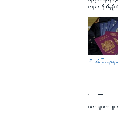
လည်း ဗြိတိန်နို
သီးခြားခွဲထု
..............
ဟောငျကောငျနေ 