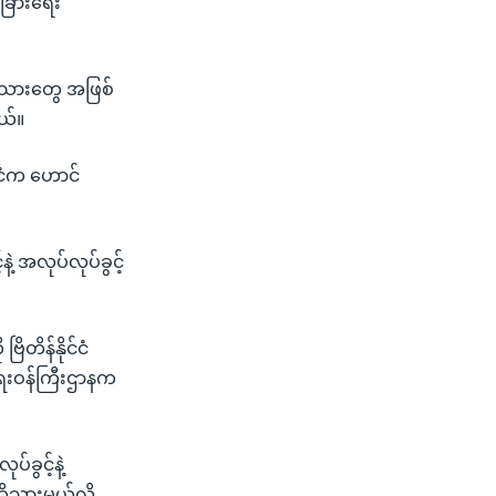
ံခြားရေး
်ငံသားတွေ အဖြစ်
ယ်။
င်ငံက ဟောင်
့ အလုပ်လုပ်ခွင့်
တိန်နိုင်ငံ
းရေးဝန်ကြီးဌာနက
်ခွင့်နဲ့
ုသွားမယ်လို့