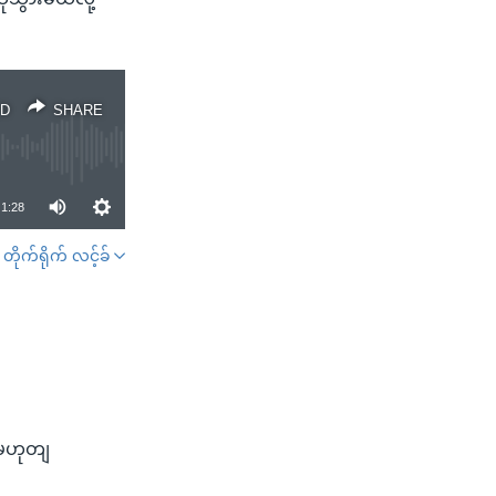
D
SHARE
1:28
တိုက်ရိုက် လင့်ခ်
SHARE
ျမဟုတျ