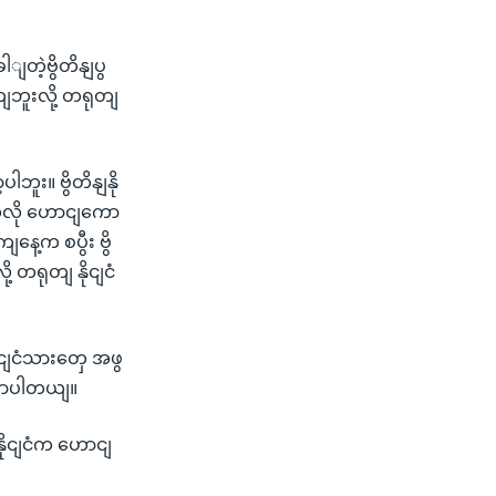
ျတဲ့ဗွိတိနျပွ
ဘူးလို့ တရုတျ
ဘူး။ ဗွိတိနျနို
ျသလို ဟောငျကော
နေ့က စပွီး ဗွိ
့ တရုတျ နိုငျငံ
ိုငျငံသားတှေ အဖွ
ွောပါတယျ။
ျနိုငျငံက ဟောငျ