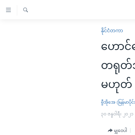
သုံး
ရ
ရှာဖွေ
လွယ်ကူ
မူလစာမျက်နှာ
နိုင်ငံတကာ
ရ
စေ
မြန်မာ
လာ
ဟောင်က
သည့်
ဒ်
ကမ္ဘာ့သတင်းများ
Link
ဗွီဒီယို
နိုင်ငံတကာ
တရုတ်
များ
သတင်းလွတ်လပ်ခွင့်
အမေရိကန်
ပင်မ
မဟုတ်
ရပ်ဝန်းတခု လမ်းတခု အလွန်
တရုတ်
အကြောင်းအရာ
အင်္ဂလိပ်စာလေ့လာမယ်
အစ္စရေး-ပါလက်စတိုင်း
သို့
ဗွီအိုအေ (မြန်မာပိုင်
အပတ်စဉ်ကဏ္ဍများ
အမေရိကန်သုံးအီဒီယံ
ကျော်
ကြည့်
ရေဒီယိုနှင့်ရုပ်သံ အချက်အလက်များ
၃၀ ဇန္နဝါရီ၊ ၂၀၂၁
မကြေးမုံရဲ့ အင်္ဂလိပ်စာ
ရေဒီယို
ရန်
ရေဒီယို/တီဗွီအစီအစဉ်
ရုပ်ရှင်ထဲက အင်္ဂလိပ်စာ
တီဗွီ
ပင်မ
မျှဝေပါ