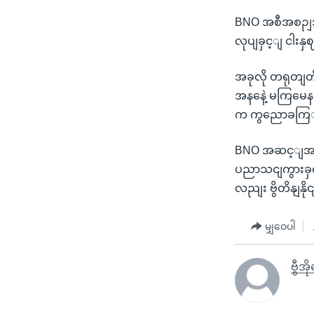
BNO အစီအစဉျအရ 
လုပျခှင့ျ ငါးနှ
အခုလို တရုတျတ
အနနေဲ့ မကြမေနပျ
က ကွညောခကြျ 
BNO အဆင့ျအတနျး
ပညာသငျကွားခှင့
လညျး ဗွိတိနျနိ
မျှဝေပါ
ဗွီအိ