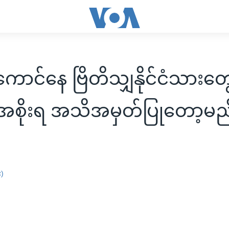
ောင်နေ ဗြိတိသျှနိုင်ငံသားတွ
အစိုးရ အသိအမှတ်ပြုတော့မည
း)