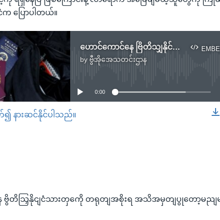
င်ငံက ပြောပါတယ်။
ဟောင်ကောင်နေ ဗြိတိသျှနိုင်ငံသားတွေကို တရုတ်အစိုးရ အသိအမှတ်ပြုတော့မည်မဟုတ်
EMBE
by
ဗွီအိုအေသတင်းဌာန
No media source currently available
0:00
တ်၍ နားဆင်နိုင်ပါသည်။
EMBED
ဗွိတိသြှနိုငျငံသားတှကေို တရုတျအစိုးရ အသိအမှတျပွုတော့မည