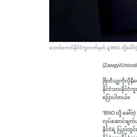
ဟောင်ကောင်နိုင်ငံကူးလက်မှတ် နဲ့ BNO လို့ခေါ်တဲ့
(Zawgyi/Unicod
ဗြိတိသျှကိုလိုန
နိုင်ငံသားနိုင
ပြောပါတယ်။
“BNO လို့ ခေါ်တဲ
လုပ်ဆောင်ချက်ဟ
နိုင်ငံရဲ့ ပြည်