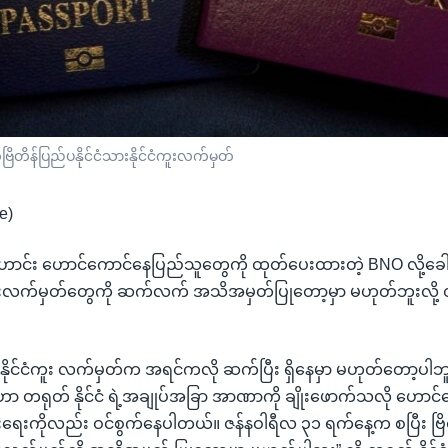
ဗြိတိန်ပြည်ပနိုင်ငံသားနိုင်ငံကူးလက်မှတ်
e)
ီဟောင်း ဟောင်ကောင်နေပြည်သူတွေကို ထုတ်ပေးထားတဲ့ BNO လို့ခေါ်
်ငံကူးလက်မှတ်တွေကို ဆက်လက် အသိအမှတ်ပြုတော့မှာ မဟုတ်ဘူးလို့ တ
့ နိုင်ငံကူး လက်မှတ်က အရင်ကလို ဆက်ပြီး ရှိနေမှာ မဟုတ်တော့ပါဘူး။ ဗ
ာ တရုတ် နိုင်ငံ ရဲ့အချုပ်အခြာ အာဏာကို ချိုးဖောက်သလို ဟောင်က
တွင်းရေးကိုလည်း ဝင်စွက်နေပါတယ်။ ဇန်နဝါရီလ ၃၁ ရက်နေ့က စပြီး ဗြ