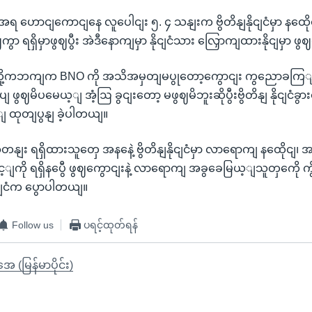
ဟောငျကောငျနေ လူပေါငျး ၅. ၄ သနျးက ဗွိတိနျနိုငျငံမှာ နထေိုင
ဈကွာ ရရှိမှာဖွဈပွီး အဲဒီနောကျမှာ နိုငျငံသား လြှောကျထားနိုငျမှာ 
ို့ကဘကျက BNO ကို အသိအမှတျမပွုတော့ကွောငျး ကွညောခကြျကို ဗ
 ဖွဈမိပမေယ့ျ အံ့ဩ ခွငျးတော့ မဖွဈမိဘူးဆိုပွီးဗွိတိနျ နိုငျငံခွာ
ထုတျပွနျ ခဲ့ပါတယျ။
 ရရှိထားသူတှေ အနနေဲ့ ဗွိတိနျနိုငျငံမှာ လာရောကျ နထေိုငျ၊ အလ
ျကို ရရှိနပွေီ ဖွဈကွောငျးနဲ့ လာရောကျ အခွခေမြယ့ျသူတှကေို ကွိ
ုငျငံက ပွောပါတယျ။
Follow us
ပရင့်ထုတ်ရန်
ုအေ (မြန်မာပိုင်း)