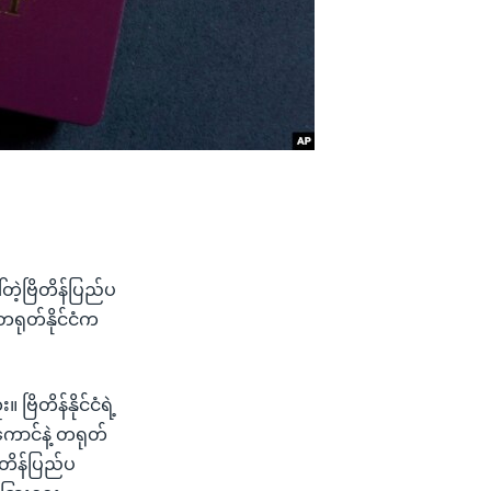
တဲ့ဗြိတိန်ပြည်ပ
ရုတ်နိုင်ငံက
ြိတိန်နိုင်ငံရဲ့
ောင်နဲ့ တရုတ်
ိတိန်ပြည်ပ