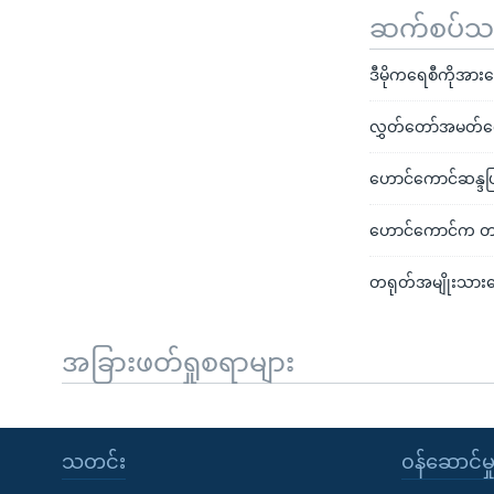
ဆက်စပ်သတင
ဒီမိုကရေစီကိုအားပ
လွှတ်တော်အမတ်လ
ဟောင်ကောင်ဆန္ဒပြသ
ဟောင်ကောင်က တရုတ
တရုတ်အမျိုးသားနေ့
အခြားဖတ်ရှုစရာများ
သတင်း
၀န်ဆောင်မှ