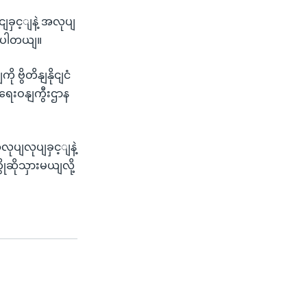
ျခှင့ျနဲ့ အလုပျ
ဖွဈပါတယျ။
ွိတိနျနိုငျငံ
းရေးဝနျကွီးဌာန
ုပျလုပျခှင့ျနဲ့
ုဆိုသှားမယျလို့