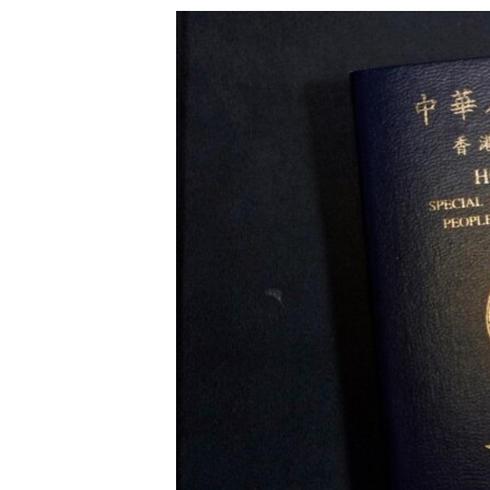
သုတပဒေသာ အင်္ဂလိပ်စာ
အ
ညွန်း
စာမျက်နှာ
သို့
ကျော်
ကြည့်
ရန်
ရှာဖွေ
ရန်
နေရာ
သို့
ကျော်
ရန်