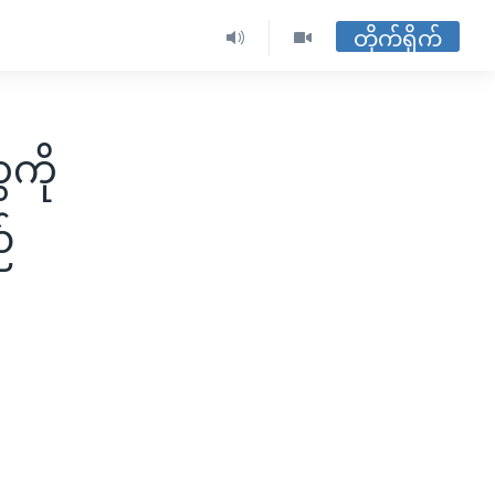
တိုက်ရိုက်
ေကို
်