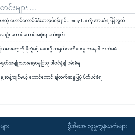
်းများ ...
ေးတဲ့ ဟောင်ကောင်မီဒီယာလုပ်ငန်းရှင် Jimmy Lai ကို အာမခံနဲ့ ပြန်လွှတ်
ေးဦး ဟောင်ကောင်အစိုးရ ပယ်ဖျက်
မားတွေကို ခိုလှုံခွင့် မပေးဖို့ တရုတ်သတိပေးမှု ကနေဒါ လက်မခံ
်အမျိုးသားနေ့ဆန္ဒပြသူ ဒါဇင်နဲ့ချီ ဖမ်းခံရ
 ဆန့်ကျင်မယ့် ဟောင်ကောင် ချီတက်ဆန္ဒပြပွဲ ပိတ်ပင်ခံရ
ုများ
ဗွီအိုအေ လူမှုကွန်ယက်များ