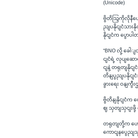
(Unicode)
ဗွိတိသြှကိုလို
ညျပနိုငျငံသား
နိုငျငံက ပွောပ
“BNO လို့ ခေါျတ
ငျငံရဲ့ လုပျဆေ
ငျနဲ့ တရုတျနိုင
တိနျပွညျပနိုငျင
ခွားရေး ဝနျကွီ
ဗွိတိနျနိုငျငံက
ဈ သှတျသှငျးဖို
တရုတျတို့က ဟောင
ကောငျနပွေညျသူ 