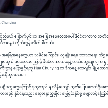
ua Chunying
ရခိုင်ပြည်နယ် မြောက်ပိုင်းက အခြေအနေတွေအပေါ် နိုင်ငံတကာက သတ
ံက ဒီကနေ့ပဲ တိုက်တွန်းလိုက်ပါတယ်။
က အခြေအနေတွေဟာ သမိုင်းကြောင်း၊ လူမျိုးရေး၊ ဘာသာရေး ကိစ္စတွ
ကိစ္စတွေ ပါဝင်နေတာကြောင့် နိုင်ငံတကာအနေနဲ့ လက်တွေ့ကျကျက ရှုမြ
ဝန်ကြီးဌာန ပြောခွင့်ရသူ Hua Chunying က ဒီကနေ့ ဘေဂျင်းမြို့တေ
ပြောဆိုသွားတာပါ။
ပဋိပက္ခတွေကြောင့် ဒုက္ခသည် ၅ သိန်းကျော် ထွက်ပြေးရောက်ရှိနေတယ
ားဒေ့ရှ် နိုင်ငံနဲ့လည်း ဆွေးနွေးညှိနှိုင်း ဖြေရှင်းနိုင်ဖို့ မျှော်လင့်ကြော