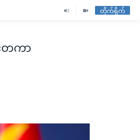
တိုက်ရိုက်
်ငံတကာ