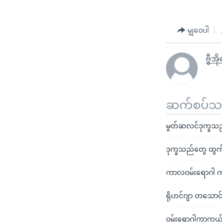
မျှဝေပါ
ဗွီအိ
ဆက်စပ်သတင
မွတ်ဆလင်ဒုက္ခသည်မ
ဒုက္ခသည်တွေ ထွက်ပြ
ကာလဝမ်းရောဂါ က
ရိုဟင်ဂျာ တသောင်း
ဝမ်းရောဂါကာကွယ်ဆ