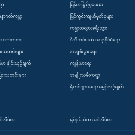
ပညာ
မြန်မာပြည်မှပေးစာ
အနာဂတ်ကမ္ဘာ
မြင်ကွင်းကျယ်မှတ်စုများ
ကမ္ဘာတလွှားခရီးသွား
း အားကစား
ဒီသီတင်းပတ် အာရှနိုင်ငံရေး
ားသတင်းများ
အာရှစီးပွားရေး
်မာ နှိုင်းယှဉ်ချက်
ကျန်းမာရေး
ပြားသတင်းများ
အမျိုးသမီးကဏ္ဍ
ရိုဟင်ဂျာအရေး မျှော်လင့်ချက်
်္ဂလိပ်စာ
ရုပ်ရှင်ထဲက အင်္ဂလိပ်စာ