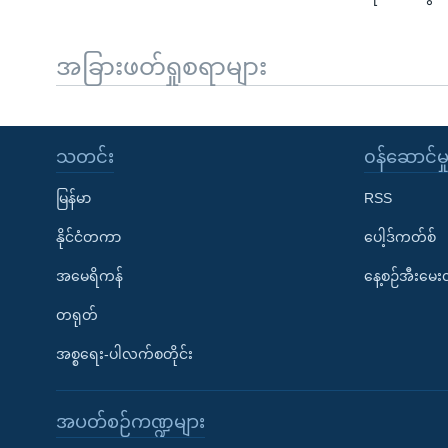
အခြားဖတ်ရှုစရာများ
သတင်း
၀န်ဆောင်မှ
မြန်မာ
RSS
နိုင်ငံတကာ
ပေါ့ဒ်ကတ်စ်
အမေရိကန်
နေ့စဉ်အီးမေ
တရုတ်
အစ္စရေး-ပါလက်စတိုင်း
အပတ်စဉ်ကဏ္ဍများ