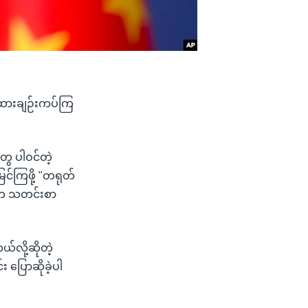
ိထားချဉ်းကပ်ကြ
ေ ပါဝင်တဲ့
င်ကြဖို့ "တရုတ်
ာ်က သတင်းစာ
်လို့ဆိုတဲ့
င်း ပြောဆိုခဲ့ပါ