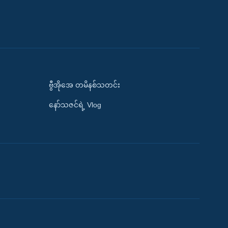
ဗွီအိုအေ တမိနစ်သတင်း
နော်သဇင်ရဲ့ Vlog