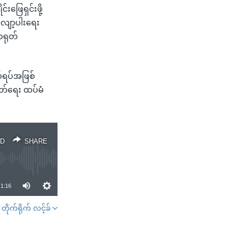
းဖြေရှင်းဖို့
 လျော့ပါးရေး
တရုတ်
်ရပ်အဖြစ်
မြတ်ရေး ထပ်မံ
D
SHARE
1:16
တိုက်ရိုက် လင့်ခ်
SHARE