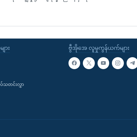
ုများ
ဗွီအိုအေ လူမှုကွန်ယက်များ
းလ်သတင်းလွှာ