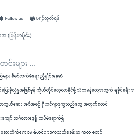
Follow us
ပရင့်ထုတ်ရန်
ုအေ (မြန်မာပိုင်း)
်းများ ...
ျား စီစစ်လက်ခံရေး ညှိနှိုင်းနေဆဲ
ေးခိုလှုံမှုအဖြစ်မှန် ကိုယ်တိုင်လေ့လာနိုင်ဖို့ သံတမန်တွေအတွက် ရခိုင်ခရီး အ
ာကွယ်ဆေး အစီအစဉ် ရိုဟင်ဂျာဒုက္ခသည်တွေ အတွက်စတင်
ကျော် ဘင်္ဂလားဒေ့ရှ် ထပ်မံရောက်ရှိ
ေးတိုက်ကျွေးမှု ရိုဟင်ဂျာဒုက္ခသည်စခန်းမှာ ကုလ စတင်