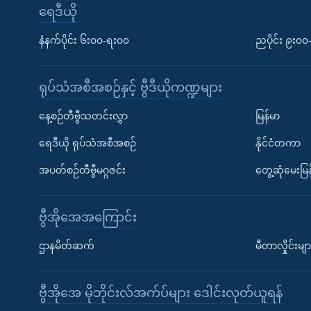
ရေဒီယို
နံနက်ပိုင်း ၆း၀၀-ရး၀၀
ညပိုင်း ၉း၀
ရုပ်သံအစီအစဉ်နှင့် ဗွီဒီယိုကဏ္ဍများ
နေ့စဉ်တီဗွီသတင်းလွှာ
မြန်မာ
ရေဒီယို ရုပ်သံအစီအစဉ်
နိုင်ငံတကာ
အပတ်စဉ်တီဗွီမဂ္ဂဇင်း
တွေ့ဆုံမေးမြန
ဗွီအိုအေအကြောင်း
ဌာနမိတ်ဆက်
မီတာလှိုင်းမျာ
ဗွီအိုအေ မိုဘိုင်းလ်အက်ပ်များ ဒေါင်းလုတ်ယူရန်
Learning English