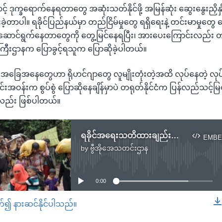
် ဒုက္ခရောက်နေရတာတွေ အဆုံးသတ်နိုင်ဖို့ အမြန်ဆုံး ဆွေးနွေးညှိနှိုင်
ဲ့တာပါ။ ရခိုင်ပြည်နယ်မှာ တည်ငြိမ်မှုတွေ ရရှိရေးနဲ့ တင်းမာမှုတွေ
ဆောင်ရွက်နေတာတွေကို တွေ့မြင်နေရပြီး၊ အားပေးကြောင်းလည်း 
ဝန်ကြီးဌာနက ပြောခွင့်ရသူက ပြောဆိုခဲ့ပါတယ်။
 အခြေအနေတွေဟာ ရိုဟင်ဂျာတွေ လူမျိုးတုံးတဲ့အထိ လုပ်နေတဲ့ လုပ
င်းအဝန်းက စွပ်စွဲ ပြောဆိုနေချိန်မှာပဲ တရုတ်နိုင်ငံက ပြန်လည်သင့်
ာလည်း ဖြစ်ပါတယ်။
ရခိုင်အရေးသတိထားချည်းကပ်ဖို့ နိုင်ငံတကာကို တရုတ်တိုက်တွန်း
EMBE
by
ဗွီအိုအေသတင်းဌာန
No media source currently available
0:00
တ်၍ နားဆင်နိုင်ပါသည်။
EMBED