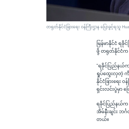
တရုတ်နိုင်ငံခြားရေး ဝန်ကြီးဌာန ပြောခွင့်ရသူ H
မြန်မာနိုင်ငံ 
ဖို့ တရုတ်နိုင်င
"ရခိုင်ပြည်နယ်
ရှုပ်ထွေးလှတဲ့ 
နိုင်ငံခြားရေး 
ရှင်းလင်းပွဲမှာ 
ရခိုင်ပြည်နယ်က 
အိမ်နီးချင်း ဘင်္ဂလ
တယ်။