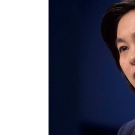
သုတပဒေသာ အင်္ဂလိပ်စာ
အ
ညွန်း
စာမျက်နှာ
သို့
ကျော်
ကြည့်
ရန်
ရှာဖွေ
ရန်
နေရာ
သို့
ကျော်
ရန်