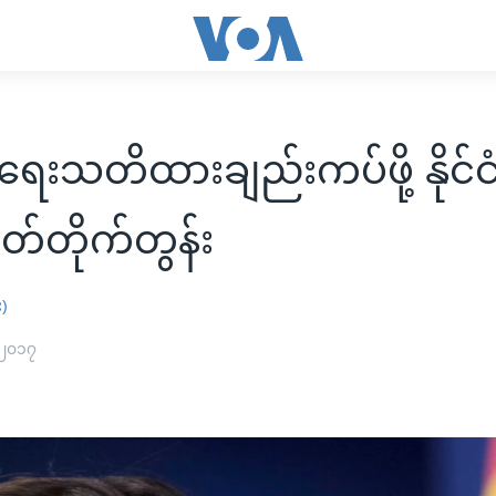
အရေးသတိထားချည်းကပ်ဖို့ နိုင
တ်တိုက်တွန်း
း)
 ၂၀၁၇