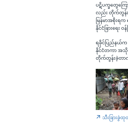
ပဋိပက္ခတွေကြောင့
လည်း တိုက်တွန်းခ
မြန်မာအစိုးရက 
နိုင်ငံခြားရေး 
ရခိုင်ပြည်နယ်က
နိုင်ငံတကာ အသို
တိုက်တွန်းခဲ့တ
သီးခြားခွဲထု