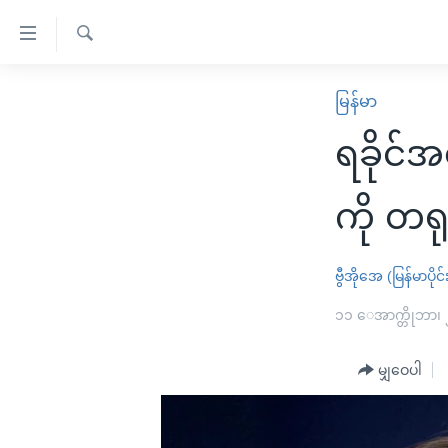
သုံး
ရ
ရှာဖွေ
လွယ်ကူ
မူလစာမျက်နှာ
မြန်မာ
ရ
စေ
မြန်မာ
လာ
ရခိုင်
သည့်
ဒ်
ကမ္ဘာ့သတင်းများ
Link
ဗွီဒီယို
နိုင်ငံတကာ
ကို တရု
များ
သတင်းလွတ်လပ်ခွင့်
အမေရိကန်
ပင်မ
ရပ်ဝန်းတခု လမ်းတခု အလွန်
တရုတ်
ဗွီအိုအေ (မြန်မာပိုင်
အကြောင်းအရာ
အင်္ဂလိပ်စာလေ့လာမယ်
အစ္စရေး-ပါလက်စတိုင်း
၁၁ ေအာက္တိုဘာ၊
သို့
အပတ်စဉ်ကဏ္ဍများ
အမေရိကန်သုံးအီဒီယံ
ကျော်
မျှဝေပါ
ကြည့်
ရေဒီယိုနှင့်ရုပ်သံ အချက်အလက်များ
မကြေးမုံရဲ့ အင်္ဂလိပ်စာ
ရေဒီယို
ရန်
ရေဒီယို/တီဗွီအစီအစဉ်
ရုပ်ရှင်ထဲက အင်္ဂလိပ်စာ
တီဗွီ
ပင်မ