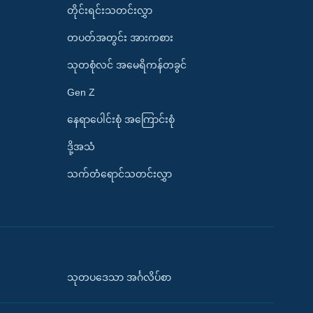
တိုင်းရင်းသတင်းလွှာ
တပတ်အတွင်း အားကစား
သုတစုံလင် အမေရိကန်တခွင်
Gen Z
နေရာပေါင်းစုံ အကြောင်းစုံ
ဒို့အသံ
သက်တံရောင်သတင်းလွှာ
သုတပဒေသာ အင်္ဂလိပ်စာ