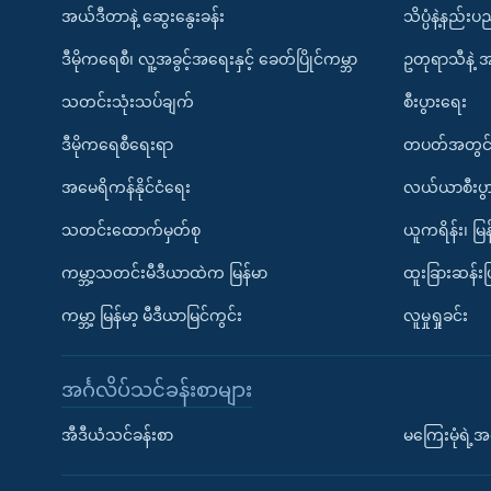
အယ်ဒီတာနဲ့ ဆွေးနွေးခန်း
သိပ္ပံနဲ့နည်း
ဒီမိုကရေစီ၊ လူ့အခွင့်အရေးနှင့် ခေတ်ပြိုင်ကမ္ဘာ
ဥတုရာသီနဲ့ 
သတင်းသုံးသပ်ချက်
စီးပွားရေး
ဒီမိုကရေစီရေးရာ
တပတ်အတွင်
အမေရိကန်နိုင်ငံရေး
လယ်ယာစီးပွ
သတင်းထောက်မှတ်စု
ယူကရိန်း၊ မြန
ကမ္ဘာ့သတင်းမီဒီယာထဲက မြန်မာ
ထူးခြားဆန်း
ကမ္ဘာ့ မြန်မာ့ မီဒီယာမြင်ကွင်း
လူမှုရှုခင်း
အင်္ဂလိပ်သင်ခန်းစာများ
အီဒီယံသင်ခန်းစာ
မကြေးမုံရဲ့အင