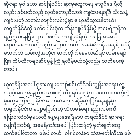
ဆိုင်ရာ မူဝါဒဟာ ဆင်ခြင်ပိုင်းခြားမှုတွေကနေ သွေဖီနေပြီလို့
လည်း နှစ်ပတ်လည် လွှတ်တော်ညီလာခံ ကျင်းပနေချိန် သီးသန့်
ကျင်းပတဲ့ သတင်းစာရှင်းလင်းပွဲမှာ ပြောဆိုသွားပါတယ်။
တရုတ်နိုင်ငံကို ဖက်ပေါင်းစုံက ထိန်းချုပ်ဖိနှိပ်ဖို့ အမေရိကန်က
ရည်ရွယ်နေပြီး၊ ၂ ဖက်စလုံး အကျိုးမရှိတဲ့ အခြေအနေကို
ရောက်နေတယ်လို့လည်း ပြောပါတယ်။ အမေရိကန်အနေနဲ့ အရှိန်
မသတ်ဘဲ လမ်းလွဲအတိုင်း ဆက်လိုက်နေမယ်ဆိုရင် လမ်းချော်
ပြီး၊ ထိပ်တိုက်ရင်ဆိုင်မှုနဲ့ ကြုံရလိမ့်မယ်လို့လည်း သတိပေးခဲ့
တာပါ။
ယူကရိန်းအပေါ် ရုရှားကျုးကျော်စစ်၊ ထိုင်ဝမ်ကျွန်းအရေး၊ လူ့
အခွင့်အရေးနဲ့ နည်းပညာစတဲ့ ကိစ္စရပ်တွေမှာ သဘောထားကွဲလွဲ
မှုတွေကြောင့် ၂ နိုင်ငံ ဆက်ဆံရေး အနိမ့်ဆုံးဖြစ်နေချိန်မှာ
တရုတ်နိုင်ငံက ပျော့ပြောင်းတဲ့ သံတမန်ရေး နည်းလမ်းကို
ပြောင်းလဲလိမ့်မယ်လို့ ခန့်မှန်းနေချိန်မှာပဲ တရုတ်နိုင်ငံခြားရေး
ဝန်ကြီးသစ်ရဲ့ အမေရိကန်အပေါ် ပြင်းထန်တဲ့ မှတ်ချက်တွေ
ထွက်ပေါ်လာတာ ဖြစ်ပါတယ်။ ဝါရှင်တန်မှာ သံအမတ်ကြီးအဖြစ်