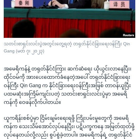
အ
သုတပဒေသာ အင်္ဂလိပ်စာ
ညွန်း
Learning English
စာမျက်နှာ
သို့
ဗွီအိုအေ လူမှုကွန်ယက်များ
ကျော်
ကြည့်
သတင်းစာရှင်းလင်းပွဲအတွင်းတွေ့ရတဲ့ တရုတ်နိုင်ငံခြားရေးဝန်ကြီး Qin
Gang (မတ် ၇၊ ၂၀၂၃)
ရန်
ဘာသာစကားများ
ရှာဖွေ
အမေရိကန်နဲ့ တရုတ်နိုင်ငံကြား ဆက်ဆံရေး ယိုယွင်းလာနေပြီး၊
ရန်
ထိုင်ဝမ်ကို အားပေးထောက်ခံနေတဲ့အပေါ် တရုတ်နိုင်ငံခြားရေး
နေရာ
ဝန်ကြီး Qin Gang က နိုင်ငံခြားရေးဝန်ကြီးအဖြစ် တာဝန်ယူပြီး
သို့
ပထမဆုံးအကြိမ်ကျင်းပတဲ့ သတင်းစာရှင်းလင်းပွဲမှာ အမေရိ
ကျော်
ကန်ကို ဝေဖန်လိုက်ပါတယ်။
ရန်
ယူကရိန်းစစ်ပွဲမှာ ငြိမ်းချမ်းရေးရဖို့ ကြိုးပမ်းမှုတွေကို အမေရိ
ကန်က သေးသိမ်အောင်လုပ်နေပြီး၊ ပဋိပက္ခကနေ အမြတ်ထုတ်ဖို့
လုပ်နေတယ်လို့လည်း စွပ်စွဲခဲ့တာပါ။ အမေရိကန်ရဲ့ တရုတ်နိုင်ငံ