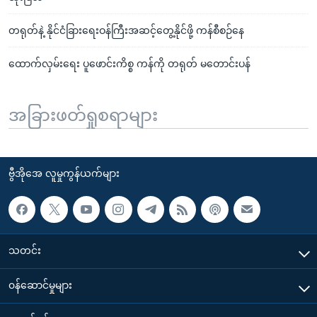
တရုတ်နဲ့ နိုင်ငံခြားရေးဝန်ကြီးအဆင့်တွေ့နိုင်ဖို့ ကန်စီစဉ်နေ
ထောက်လှမ်းရေး ပူဖောင်းကိစ္စ ကန်ကို တရုတ် မတောင်းပန်
အခြားဖတ်ရှုစရာများ
ဗွီအိုအေ လူမှုကွန်ယက်များ
သတင်း
၀န်ဆောင်မှုများ