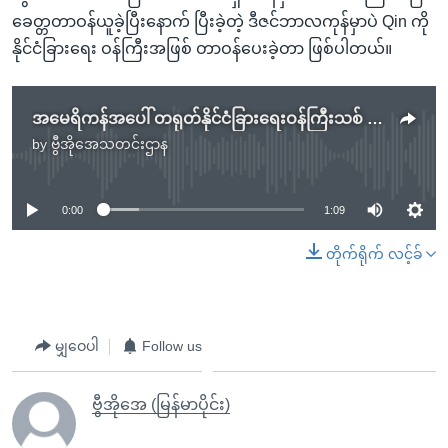
ခေတ္တတာဝန်ယူခဲ့ပြီးနောက် ပြီးခဲ့တဲ့ ဒီဇင်ဘာလကုန်မှာပဲ Qin ကို
နိုင်ငံခြားရေး ဝန်ကြီးအဖြစ် တာဝန်ပေးခဲ့တာ ဖြစ်ပါတယ်။
အမေရိကန်အပေါ် တရုတ်နိုင်ငံခြားရေးဝန်ကြီးသစ် အပြင်းအထန်ဝေဖန်
by
ဗွီအိုအေသတင်းဌာန
No media source currently available
0:00
1:09
တိုက်ရိုက် လင့်ခ်
မျှဝေပါ
Follow us
ဗွီအိုအေ (မြန်မာပိုင်း)