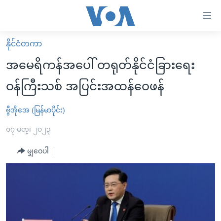
သုံး
ရ
လွယ်ကူ
နိုင်ငံတကာ
မူလစာမျက်နှာ
စေ
အမေရိကန်အပေါ် တရုတ်နိုင်ငံခြားရေး
မြန်မာ
သည့်
ဝန်ကြီးသစ် အပြင်းအထန်ဝေဖန်
ကမ္ဘာ့သတင်းများ
Link
ဗွီဒီယို
နိုင်ငံတကာ
ဗွီအိုအေ (မြန်မာပိုင်း)
များ
သတင်းလွတ်လပ်ခွင့်
အမေရိကန်
၀၇ မတ္၊ ၂၀၂၃
ပင်မ
ရပ်ဝန်းတခု လမ်းတခု အလွန်
တရုတ်
အကြောင်းအရာ
မျှဝေပါ
သို့
အင်္ဂလိပ်စာလေ့လာမယ်
အစ္စရေး-ပါလက်စတိုင်း
ကျော်
အပတ်စဉ်ကဏ္ဍများ
အမေရိကန်သုံးအီဒီယံ
ကြည့်
ရေဒီယိုနှင့်ရုပ်သံ အချက်အလက်များ
မကြေးမုံရဲ့ အင်္ဂလိပ်စာ
ရေဒီယို
ရန်
ပင်မ
ရေဒီယို/တီဗွီအစီအစဉ်
ရုပ်ရှင်ထဲက အင်္ဂလိပ်စာ
တီဗွီ