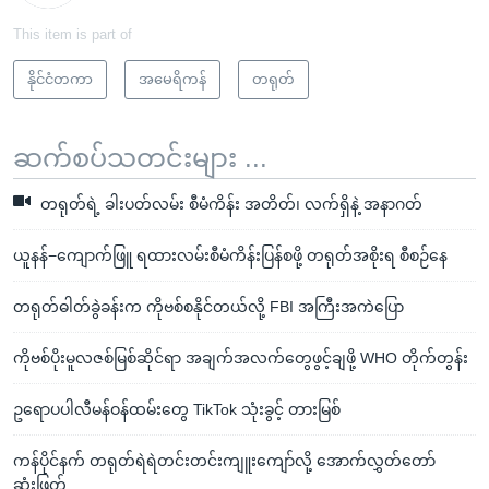
This item is part of
နိုင်ငံတကာ
အမေရိကန်
တရုတ်
ဆက်စပ်သတင်းများ ...
တရုတ်ရဲ့ ခါးပတ်လမ်း စီမံကိန်း အတိတ်၊ လက်ရှိနဲ့ အနာဂတ်
ယူနန်−ကျောက်ဖြူ ရထားလမ်းစီမံကိန်းပြန်စဖို့ တရုတ်အစိုးရ စီစဉ်နေ
တရုတ်ဓါတ်ခွဲခန်းက ကိုဗစ်စနိုင်တယ်လို့ FBI အကြီးအကဲပြော
ကိုဗစ်ပိုးမူလဇစ်မြစ်ဆိုင်ရာ အချက်အလက်တွေဖွင့်ချဖို့ WHO တိုက်တွန်း
ဥရောပပါလီမန်ဝန်ထမ်းတွေ TikTok သုံးခွင့် တားမြစ်
ကန်ပိုင်နက် တရုတ်ရဲရဲတင်းတင်းကျူးကျော်လို့ အောက်လွှတ်တော်
ဆုံးဖြတ်