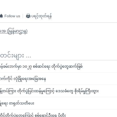
Follow us
ပရင့်ထုတ်ရန်
ိုအေ (မြန်မာဌာန)
်းများ ...
ို၊ နမ့်ခမ်းဘက်မှာ ၁၀၂၇ စစ်ဆင်ရေး တိုက်ပွဲတွေဆက်ဖြစ်
လောက်ကိုင် လုံခြုံရေးအခြေအနေ
့်တပ်ကြား တိုက်ပွဲပြင်းထန်မှုကြောင့် ဒေသခံတွေ စိုးရိမ်မှုကြီးထွား
ံခြုံရေး တရုတ်သတိပေး
ုင်တိုက်ပွဲတွေကြောင့် စစ်ရှောင်ဦးရေ ပိုတိုး