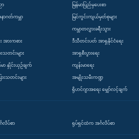
ပညာ
မြန်မာပြည်မှပေးစာ
အနာဂတ်ကမ္ဘာ
မြင်ကွင်းကျယ်မှတ်စုများ
ကမ္ဘာတလွှားခရီးသွား
း အားကစား
ဒီသီတင်းပတ် အာရှနိုင်ငံရေး
ားသတင်းများ
အာရှစီးပွားရေး
်မာ နှိုင်းယှဉ်ချက်
ကျန်းမာရေး
ပြားသတင်းများ
အမျိုးသမီးကဏ္ဍ
ရိုဟင်ဂျာအရေး မျှော်လင့်ချက်
်္ဂလိပ်စာ
ရုပ်ရှင်ထဲက အင်္ဂလိပ်စာ