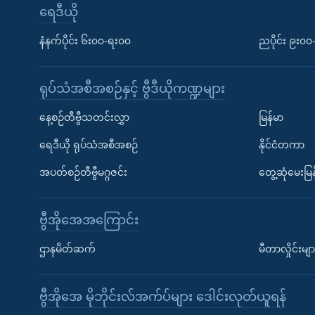
ရေဒီယို
နံနက်ပိုင်း ၆း၀၀-ရး၀၀
ညပိုင်း ၉း၀
ရုပ်သံအစီအစဉ်နှင့် ဗွီဒီယိုကဏ္ဍများ
နေ့စဉ်တီဗွီသတင်းလွှာ
မြန်မာ
ရေဒီယို ရုပ်သံအစီအစဉ်
နိုင်ငံတကာ
အပတ်စဉ်တီဗွီမဂ္ဂဇင်း
တွေ့ဆုံမေးမြန
ဗွီအိုအေအကြောင်း
ဌာနမိတ်ဆက်
မီတာလှိုင်းမျာ
ဗွီအိုအေ မိုဘိုင်းလ်အက်ပ်များ ဒေါင်းလုတ်ယူရန်
Learning English