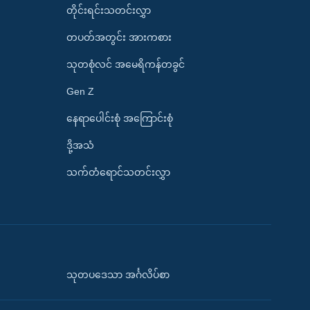
တိုင်းရင်းသတင်းလွှာ
တပတ်အတွင်း အားကစား
သုတစုံလင် အမေရိကန်တခွင်
Gen Z
နေရာပေါင်းစုံ အကြောင်းစုံ
ဒို့အသံ
သက်တံရောင်သတင်းလွှာ
သုတပဒေသာ အင်္ဂလိပ်စာ