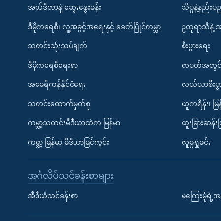
အယ်ဒီတာနဲ့ ဆွေးနွေးခန်း
သိပ္ပံနဲ့နည်း
ဒီမိုကရေစီ၊ လူ့အခွင့်အရေးနှင့် ခေတ်ပြိုင်ကမ္ဘာ
ဥတုရာသီနဲ့ 
သတင်းသုံးသပ်ချက်
စီးပွားရေး
ဒီမိုကရေစီရေးရာ
တပတ်အတွင်
အမေရိကန်နိုင်ငံရေး
လယ်ယာစီးပွ
သတင်းထောက်မှတ်စု
ယူကရိန်း၊ မြန
ကမ္ဘာ့သတင်းမီဒီယာထဲက မြန်မာ
ထူးခြားဆန်း
ကမ္ဘာ့ မြန်မာ့ မီဒီယာမြင်ကွင်း
လူမှုရှုခင်း
အင်္ဂလိပ်သင်ခန်းစာများ
အီဒီယံသင်ခန်းစာ
မကြေးမုံရဲ့အင