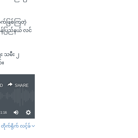
ာက်ဖြစ်ကြတဲ့
နန်ပြည်နယ် လင်
ြီး သမီး ၂
်။
D
SHARE
1:16
တိုက်ရိုက် လင့်ခ်
SHARE