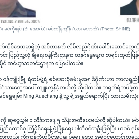
)၊ မင်ကိုဖျင် (ဝဲ၊ အောက်)၊ မင်ကျိန်ကျိန် (ယာ၊ အောက်) (Photo: SHINE)
ောက်ကိုင်ဒေသမှာရှိတဲ့ အင်တာနက် လိမ်လည်ဂိုဏ်းခေါင်းဆောင်တွေကို
်း ပြည်သူ့လုံခြုံရေးဝန်ကြီးဌာနက တနင်္ဂနွေနေ့က စာရင်းထုတ်ပြန်
ာ်ပိုင် ဆင်ဟွာသတင်းဌာနက ပြောပါတယ်။
 ဝန်ကျိုးမြို့ ရဲတပ်ဖွဲ့ရဲ့ စစ်ဆေးစုံစမ်းမှုအရ ဒီဂိုဏ်းဟာ ကာလရှ
င်ငံသားတွေအပေါ် ကျူးလွန်ခဲ့တယ်လို့ ဆိုပါတယ်။ တရုတ်ရဲတပ်ဖွဲ့က 
ရွှေချမ်း Ming Xuechang နဲ့ သူ့ ရဲ့အရွယ်ရောက်ပြီး သားသမီးသု
ို ဆုငွေယွမ် ၁ သိန်းကနေ ၅ သိန်းအထိပေးမယ်လို့ ဆိုပါတယ်။ မင်ရ
ပြည်ထောင်စု ကြံ့ခိုင်ရေးနဲ့ ဖွံ့ဖြိုးရေး ပါတီဝင်တဦးဖြစ်ပြီး ယခင် ရှ
စားလှယ်၊ ကိုးကန့်ကိုယ်ပိုင်အုပ်ချုပ်ရေး ဒေသ အဖွဲ့ဝင်ဟောင်းတ