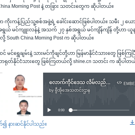
China Morning Post နဲ့ တခြား သတင်းတွေက ဆိုပါတယ်။
ာ ကိုးကန့်ပြည်သူ့စစ်အဖွဲ့ရဲ့ ခေါင်းဆောင်ဖြစ်ပါတယ်။ သမီး ၂ ယေ
ွယ် မင်ကျူးလန်နဲ့ အသက် ၂၇ နှစ်အရွယ် မင်ကျိန်ကျိန် တို့ဟာ ယူ
ု့ South China Morning Post က ဆိုပါတယ်။
ီဝင် မင်ရွှေချမ်းနဲ့ သားမင်ကိုဖျင်တို့ဟာ မြန်မာနိုင်ငံသားတွေ ဖြစ်ကြပ
ုတ်နိုင်ငံသားတွေ ဖြစ်ကြတယ်လို့ shine.cn သတင်း က ဆိုပါတယ
လောက်ကိုင်ဒေသ လိမ်လည်ဂိုဏ်းခေါင်းဆောင်တွေကို တရုတ်ရဲ ဖမ်းဝရမ်းထုတ်
EMBE
by
ဗွီအိုအေသတင်းဌာန
No media source currently available
0:00
တ်၍ နားဆင်နိုင်ပါသည်။
EMBED