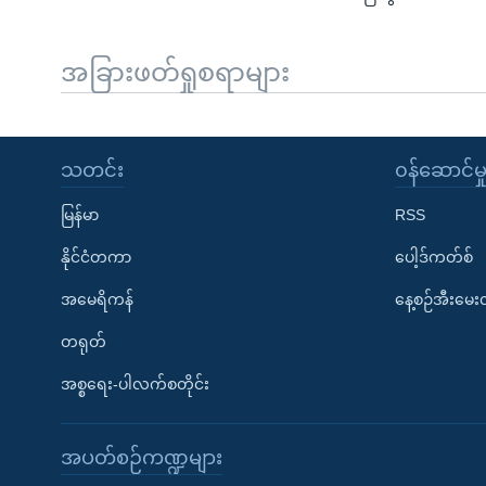
အခြားဖတ်ရှုစရာများ
သတင်း
၀န်ဆောင်မှ
မြန်မာ
RSS
နိုင်ငံတကာ
ပေါ့ဒ်ကတ်စ်
အမေရိကန်
နေ့စဉ်အီးမေ
တရုတ်
အစ္စရေး-ပါလက်စတိုင်း
အပတ်စဉ်ကဏ္ဍများ