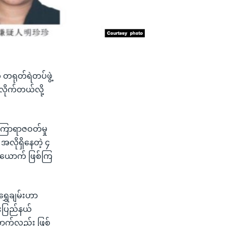
 တရုတ်ရဲတပ်ဖွဲ့
လိုက်တယ်လို့
ည်ကြာရာဇဝတ်မှု
အလိုရှိနေတဲ့ ၄
ံးယောက် ဖြစ်ကြ
ွှေချမ်းဟာ
မ်းပြည်နယ်
ယောက်လည်း ဖြစ်