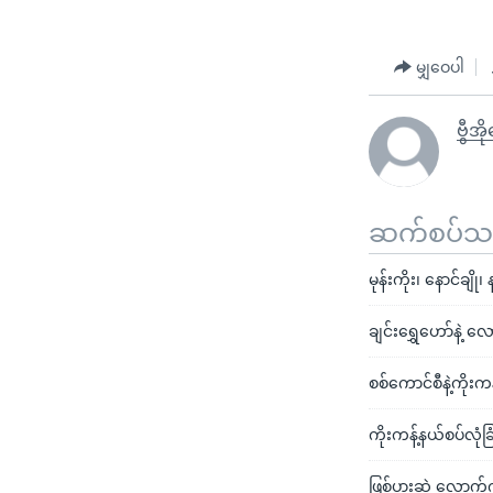
မျှဝေပါ
ဗွီအ
ဆက်စပ်သတင
မုန်းကိုး၊ နောင်ချ
ချင်းရွှေဟော်နဲ့ 
စစ်ကောင်စီနဲ့ကိုးကန
ကိုးကန့်နယ်စပ်လု
ဖြစ်ပွားဆဲ လောက်ကိ