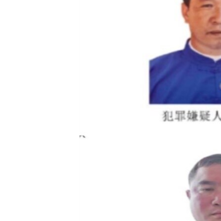
သုတပဒေသာ အင်္ဂလိပ်စာ
အ
ညွန်း
စာမျက်နှာ
သို့
ကျော်
ကြည့်
ရန်
ရှာဖွေ
ရန်
နေရာ
သို့
ကျော်
ရန်