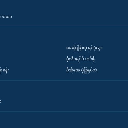
၀-၁၀း၀၀
ရေမြေခြားမှ ရုပ်ပုံလွှာ
ပိုလီဂရပ်ဖ်.အင်ဖို
်းခန်း
ဗွီအိုအေ ပုံပြရုပ်သံ
း