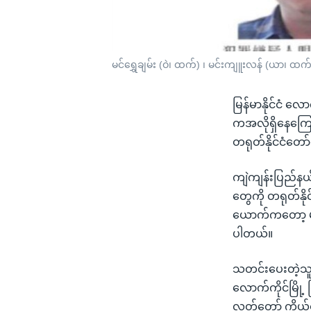
မင်ရွှေချမ်း (ဝဲ၊ ထက်) ၊ မင်းကျူးလန် (ယာ၊ ထက်
မြန်မာနိုင်ငံ လ
ကအလိုရှိနေကြောင
တရုတ်နိုင်ငံတေ
ကျဲကျန်းပြည်နယ်
တွေကို တရုတ်နို
ယောက်ကတော့ မင်
ပါတယ်။
သတင်းပေးတဲ့သူက
လောက်ကိုင်မြို့ 
လွှတ်တော် ကိုယ်