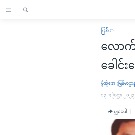
သုံး
ရ
ရှာဖွေ
လွယ်ကူ
မူလစာမျက်နှာ
မြန်မာ
ရ
စေ
မြန်မာ
လာ
လောက်က
သည့်
ဒ်
ကမ္ဘာ့သတင်းများ
Link
ဗွီဒီယို
နိုင်ငံတကာ
ခေါင်း
များ
သတင်းလွတ်လပ်ခွင့်
အမေရိကန်
ပင်မ
ရပ်ဝန်းတခု လမ်းတခု အလွန်
တရုတ်
ဗွီအိုအေ (မြန်မာဌာ
အကြောင်းအရာ
အင်္ဂလိပ်စာလေ့လာမယ်
အစ္စရေး-ပါလက်စတိုင်း
၁၃ ႏိုဝင္ဘာ၊ ၂၀၂၃
သို့
အပတ်စဉ်ကဏ္ဍများ
အမေရိကန်သုံးအီဒီယံ
ကျော်
မျှဝေပါ
ကြည့်
ရေဒီယိုနှင့်ရုပ်သံ အချက်အလက်များ
မကြေးမုံရဲ့ အင်္ဂလိပ်စာ
ရေဒီယို
ရန်
ရေဒီယို/တီဗွီအစီအစဉ်
ရုပ်ရှင်ထဲက အင်္ဂလိပ်စာ
တီဗွီ
ပင်မ