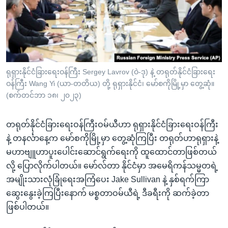
အ
သုတပဒေသာ အင်္ဂလိပ်စာ
ညွန်း
Learning English
စာမျက်နှာ
သို့
ဗွီအိုအေ လူမှုကွန်ယက်များ
ကျော်
ကြည့်
ရုရှားနိုင်ငံခြားရေးဝန်ကြီး Sergey Lavrov (ဝဲ-ဒု) နဲ့ တရုတ်နိုင်ငံခြားရေး
ဝန်ကြီး Wang Yi (ယာ-တတိယ) တို့ ရုရှားနိုင်ငံ၊ မော်စကိုမြို့မှာ တွေ့ဆုံ။
ရန်
ဘာသာစကားများ
(စက်တင်ဘာ ၁၈၊ ၂၀၂၃)
ရှာဖွေ
ရန်
တရုတ်နိုင်ငံခြားရေးဝန်ကြီးဝမ်ယီဟာ ရုရှားနိုင်ငံခြားရေးဝန်ကြီး
နေရာ
နဲ့ တနင်္လာနေ့က မော်စကိုမြို့မှာ တွေ့ဆုံကြပြီး တရုတ်ဟာရုရှားနဲ့
သို့
မဟာဗျူဟာပူးပေါင်းဆောင်ရွက်ရေးကို ထူထောင်တာဖြစ်တယ်
ကျော်
လို့ ပြောလိုက်ပါတယ်။ မော်လ်တာ နိုင်ငံမှာ အမေရိကန်သမ္မတရဲ့
ရန်
အမျိုးသားလုံခြုံရေးအကြံပေး Jake Sullivan နဲ့ နှစ်ရက်ကြာ
ဆွေးနွေးခဲ့ကြပြီးနောက် မစ္စတာဝမ်ယီရဲ့ ဒီခရီးကို ဆက်ခဲ့တာ
ဖြစ်ပါတယ်။