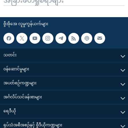
အခြားဖတ်ရှုစရာများ
ဗွီအိုအေ လူမှုကွန်ယက်များ
သတင်း
၀န်ဆောင်မှုများ
အပတ်စဉ်ကဏ္ဍများ
အင်္ဂလိပ်သင်ခန်းစာများ
ရေဒီယို
ရုပ်သံအစီအစဉ်နှင့် ဗွီဒီယိုကဏ္ဍများ