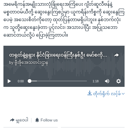
အမေရိကန်အမျိုးသားလုံခြုံရေးအကြံပေး ဂျိတ်ဆူလီဗန်နဲ့
မစ္စတာဝမ်ယီတို့ ဆွေးနွေးကြစဥ်မှာ ယူကရိန်းကိစ္စကို ဆွေးနွေကြ
ပေမဲ့ အသေးစိတ်ကိုတော့ ထုတ်ပြန်တာမရှိပါဘူး။ နှစ်ဘက်လုံး
က သူတို့ဆွေးနွေးခဲ့တာ ပွင့်လင်း၊ အသားပါပြီး အပြုသဘော
ဆောင်တယ်လို့ပဲ ပြောခဲ့ကြတာပါ။
တရုတ်နဲ့ရုရှား နိုင်ငံခြားရေးဝန်ကြီးနှစ်ဦး မော်စကိုမှာတွေ့ဆုံ
by
ဗွီအိုအေသတင်းဌာန
No media source currently available
0:00
1:18
တိုက်ရိုက် လင့်ခ်
မျှဝေပါ
Follow us