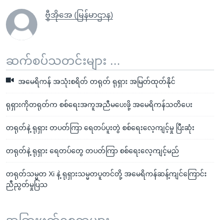
ဗွီအိုအေ (မြန်မာဌာန)
ဆက်စပ်သတင်းများ ...
အမေရိကန် အသုံးစရိတ် တရုတ် ရုရှား အမြတ်ထုတ်နိုင်
ရုရှားကိုတရုတ်က စစ်ရေးအကူအညီမပေးဖို့ အမေရိကန်သတိပေး
တရုတ်နဲ့ ရုရှား တပတ်ကြာ ရေတပ်ပူးတွဲ စစ်ရေးလေ့ကျင့်မှု ပြီးဆုံး
တရုတ်နဲ့ ရုရှား ရေတပ်တွေ တပတ်ကြာ စစ်ရေးလေ့ကျင့်မည်
တရုတ်သမ္မတ Xi နဲ့ ရုရှားသမ္မတပူတင်တို့ အမေရိကန်ဆန့်ကျင်ကြောင်း
ညီညွတ်မှုပြသ