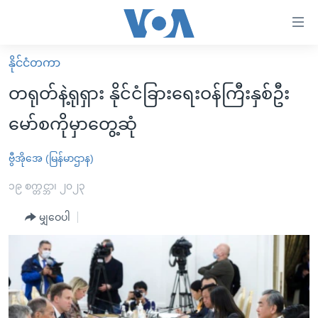
သုံး
ရ
လွယ်ကူ
နိုင်ငံတကာ
မူလစာမျက်နှာ
စေ
တရုတ်နဲ့ရုရှား နိုင်ငံခြားရေးဝန်ကြီးနှစ်ဦး
မြန်မာ
သည့်
မော်စကိုမှာတွေ့ဆုံ
ကမ္ဘာ့သတင်းများ
Link
ဗွီဒီယို
နိုင်ငံတကာ
ဗွီအိုအေ (မြန်မာဌာန)
များ
သတင်းလွတ်လပ်ခွင့်
အမေရိကန်
၁၉ စက္တင္ဘာ၊ ၂၀၂၃
ပင်မ
ရပ်ဝန်းတခု လမ်းတခု အလွန်
တရုတ်
အကြောင်းအရာ
မျှဝေပါ
သို့
အင်္ဂလိပ်စာလေ့လာမယ်
အစ္စရေး-ပါလက်စတိုင်း
ကျော်
အပတ်စဉ်ကဏ္ဍများ
အမေရိကန်သုံးအီဒီယံ
ကြည့်
ရေဒီယိုနှင့်ရုပ်သံ အချက်အလက်များ
မကြေးမုံရဲ့ အင်္ဂလိပ်စာ
ရေဒီယို
ရန်
ပင်မ
ရေဒီယို/တီဗွီအစီအစဉ်
ရုပ်ရှင်ထဲက အင်္ဂလိပ်စာ
တီဗွီ