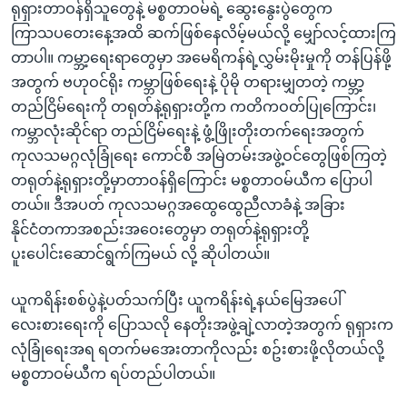
ရုရှားတာဝန်ရှိသူတွေနဲ့ မစ္စတာဝမ်ရဲ့ ဆွေးနွေးပွဲတွေက
ကြာသပတေးနေ့အထိ ဆက်ဖြစ်နေလိမ့်မယ်လို့ မျှော်လင့်ထားကြ
တာပါ။ ကမ္ဘာ့ရေးရာတွေမှာ အမေရိကန်ရဲ့လွှမ်းမိုးမှုကို တန်ပြန်ဖို့
အတွက် ဗဟုဝင်ရိုး ကမ္ဘာဖြစ်ရေးနဲ့ ပိုမို တရားမျှတတဲ့ ကမ္ဘာ့
တည်ငြိမ်ရေးကို တရုတ်နဲ့ရုရှားတို့က ကတိကဝတ်ပြုကြောင်း၊
ကမ္ဘာလုံးဆိုင်ရာ တည်ငြိမ်ရေးနဲ့ ဖွံ့ဖြိုးတိုးတက်ရေးအတွက်
ကုလသမဂ္ဂလုံခြုံရေး ကောင်စီ အမြဲတမ်းအဖွဲ့ဝင်တွေဖြစ်ကြတဲ့
တရုတ်နဲ့ရုရှားတို့မှာတာဝန်ရှိကြောင်း မစ္စတာဝမ်ယီက ပြောပါ
တယ်။ ဒီအပတ် ကုလသမဂ္ဂအထွေထွေညီလာခံနဲ့ အခြား
နိုင်ငံတကာအစည်းအဝေးတွေမှာ တရုတ်နဲ့ရုရှားတို့
ပူးပေါင်း‌ဆောင်ရွက်ကြမယ် လို့ ဆိုပါတယ်။
ယူကရိန်းစစ်ပွဲနဲ့ပတ်သက်ပြီး ယူကရိန်းရဲ့နယ်မြေအပေါ်
လေးစားရေးကို ပြောသလို နေတိုးအဖွဲ့ချဲ့လာတဲ့အတွက် ရုရှားက
လုံခြုံရေးအရ ရတက်မအေးတာကိုလည်း စဥ်းစားဖို့လိုတယ်လို့
မစ္စတာဝမ်ယီက ရပ်တည်ပါတယ်။