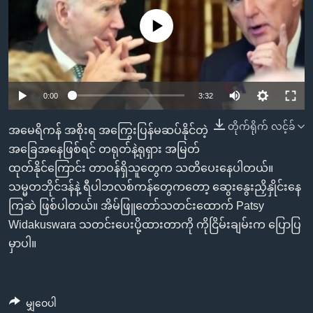
အ
သုတပဒေသာ အင်္ဂလိပ်စာ
ညွန်း
Learning English
No media source currently available
စာမျက်နှာ
သို့
ဗွီအိုအေ လူမှုကွန်ယက်များ
ကျော်
0:00
3:32
ကြည့်
ရန်
တိုက်ရိုက် လင့်ခ်
ဘာသာစကားများ
အမေရိကန် အစိုးရ အကြွေးပြန်မဆပ်နိုင်တဲ့
ရှာဖွေ
အခြေအနေဖြစ်ရင် တရုတ်နဲ့ရုရှား အမြတ်
ရန်
ထုတ်နိုင်ကြောင်း တာဝန်ရှိသူတွေက သတိပေးနေပါတယ်။
နေရာ
သမ္မတဘိုင်ဒန်နဲ့ ရီပါဘလစ်ကန်တွေကတော့ ဆွေးနွေးညှိနှိုင်းနေ
သို့
ကြဆဲ ဖြစ်ပါတယ်။ အိမ်ဖြူတော်သတင်းထောက် Patsy
ကျော်
Widakuswara သတင်းပေးပို့ထားတာကို ကိုငြိမ်းချမ်းက ပြောပြ
ရန်
မှာပါ။
မျှဝေပါ