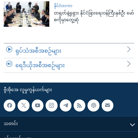
နိုင်ငံတကာ
တရုတ်နဲ့ရုရှား နိုင်ငံခြားရေးဝန်ကြီးနှစ်ဦး မော်
စကိုမှာတွေ့ဆုံ
ရုပ်သံအစီအစဉ်များ
ရေဒီယိုအစီအစဉ်များ
ဗွီအိုအေ လူမှုကွန်ယက်များ
သတင်း