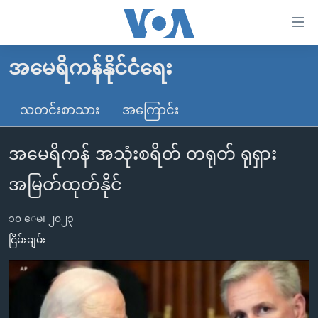
သုံး
ရ
လွယ်ကူ
အမေရိကန်နိုင်ငံရေး
မူလစာမျက်နှာ
စေ
မြန်မာ
သတင်းစာသား
အကြောင်း
သည့်
ကမ္ဘာ့သတင်းများ
Link
အမေရိကန် အသုံးစရိတ် တရုတ် ရုရှား
ဗွီဒီယို
နိုင်ငံတကာ
များ
သတင်းလွတ်လပ်ခွင့်
အမေရိကန်
အမြတ်ထုတ်နိုင်
ပင်မ
ရပ်ဝန်းတခု လမ်းတခု အလွန်
တရုတ်
အကြောင်းအရာ
၁၀ ေမ၊ ၂၀၂၃
သို့
အင်္ဂလိပ်စာလေ့လာမယ်
အစ္စရေး-ပါလက်စတိုင်း
ငြိမ်းချမ်း
ကျော်
အပတ်စဉ်ကဏ္ဍများ
အမေရိကန်သုံးအီဒီယံ
ကြည့်
ရေဒီယိုနှင့်ရုပ်သံ အချက်အလက်များ
မကြေးမုံရဲ့ အင်္ဂလိပ်စာ
ရေဒီယို
ရန်
ပင်မ
ရေဒီယို/တီဗွီအစီအစဉ်
ရုပ်ရှင်ထဲက အင်္ဂလိပ်စာ
တီဗွီ