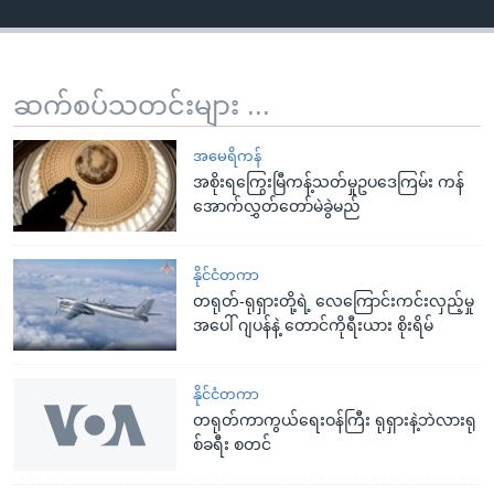
ဆက်စပ်သတင်းများ ...
အမေရိကန်
အစိုးရကြွေးမြီကန့်သတ်မှုဥပဒေကြမ်း ကန်
အောက်လွှတ်တော်မဲခွဲမည်
နိုင်ငံတကာ
တရုတ်-ရုရှားတို့ရဲ့ လေကြောင်းကင်းလှည့်မှု
အပေါ် ဂျပန်နဲ့ တောင်ကိုရီးယား စိုးရိမ်
နိုင်ငံတကာ
တရုတ်ကာကွယ်ရေးဝန်ကြီး ရုရှားနဲ့ဘဲလားရု
စ်ခရီး စတင်