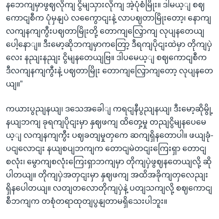
နဘေကျမှာဖွဈလိုကျ ငွိမျသှားလိုကျ အဲ့ပုံစံမြိုး။ ဒါမယ့ျ စဈ
ကောငျစီက ပုံမှနျပဲ လကွေောငျးနဲ့ လာပဈတာမြိုးတော့၊ နောကျ
လကျနကျကွီးပဈတာမြိုးတို့ တောကျလြှောကျ လုပျနတေယျ
ပေါ့နောျ။ ဒီးမော့ဆိုဘကျမှာကတြော့ ဒီရကျပိုငျးထဲမှာ တိုကျပှဲ
လေး နညျးနညျး ငွိမျနတေယျဗြ။ ဒါပမေယ့ျ စဈကောငျစီက
ဒီလကျနကျကွီးနဲ့ ပဈတာမြိုး တောကျလြှောကျတော့ လုပျနတေ
ယျ။”
ကယားပွညျနယျ၊ ဒသေအခေါျ ကရငျနီပွညျနယျ၊ ဒီးမော့ဆိုမွို့
နယျဘကျ ခုရကျပိုငျးမှာ နှဈဖကျ ထိတှေ့မှု တညျငွိမျနပေမေ
ယ့ျ လကျနကျကွီး ပဈခတျမှုတှကေ ဆကျရှိနတောပါ။ ဖယျခုံ-
ပငျလောငျး နယျစပျဘကျက တောငျမဲတငျးကြေးရှာ တောငျ
စလုံး၊ မွောကျစလုံးကြေးရှာဘကျမှာ တိုကျပှဲဖွဈနတေယျလို့ ဆို
ပါတယျ။ တိုကျပှဲအတှငျးမှာ နှဈဖကျ အထိအခိုကျတှလေညျး
ရှိနပေါတယျ။ လတျတလောတိုကျပှဲနဲ့ ပတျသကျလို့ စဈကောငျ
စီဘကျက တစုံတရာထုတျပွနျတာမရှိသေးပါဘူး။