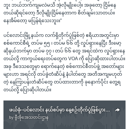
ဘူး ဘယ်ဘက်ကျမလဲမသိ အဲ့လိုမျိုးပေါ့။ အခုတော့ ငြိမ်နေ
တယ်ဆိုရင်တော့ ဒီလိုမျိုးငြိမ်နေတာက စိတ်ချမ်းသာတယ်။
နေအိမ်တော့ မပြန်ရဲသေးဘူး။”
ပင်လောင်းမြို့နယ်က လက်ရှိတိုက်ပွဲဖြစ်တဲ့ ဧရိယာအတွင်းမှာ
စစ်ကောင်စီရဲ့ တပ်မ ၅၅ ၊ တပ်မ ၆၆ တို့ လှုပ်ရှားနေပြီး ဒီးမော့
ဆိုနယ်ဘက်မှာ တပ်မ ၇၇ ၊ တပ် ၆၆ တွေ အရင်ထဲက လှုပ်ရှားနေ
တယ်လို့ ကာကွယ်ရေးတပ်တွေက VOA ကို ပြောဆိုထားပါတယ်။
အခု ဒီဒေသတွေမှာ ရောက်နေတဲ့ စစ်ကောင်စီတပ်ဖွဲ့ အတော်များ
များဟာ အရင်လို တပ်ခွဲတံဆိပ်နဲ့ နံပါတ်တွေ အတိအကျမဟုတ်
တဲ့ နေကြာပန်းတံဆိပ်တွေ တပ်ထားတာကို ခုနောက်ပိုင်း တွေ့ရ
တယ်လို့ ပြောဆိုပါတယ်။
ဖယ်ခုံ−ပင်လောင်း နယ်စပ်မှာ နေ့စဉ်တိုက်ပွဲဖြစ်ပွားနေ၊ စစ်ကောင်စီ လေကြောင်းသုံးတိုက်ခိုက်
by
ဗွီအိုအေသတင်းဌာန
No media source currently available