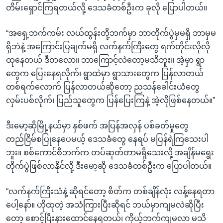
တိမ်းရှောင်ကြရတယ်လို့ ဒေသခံတစ်ဦးက ခုလို ပြောပါတယ်။
“အရှေ့ဘက်ကမ်း လယ်ထွန်းတို့ဘက်မှာ ဘာတိုက်ပွဲမှမရှိ ဘာမှမ
ရှိဘဲနဲ့ အကြောင်းပြချက်မရှိ လက်နက်ကြီးတွေ ရက်တိုင်းလိုလို
ထုနေတယ် ဒီတလော။ ဘာကြောင့်လဲတော့မသိဘူး။ အဲ့မှာ ရွာ
တွေက ပြေးနေရလိုက်၊ ရွာထဲမှာ ရွာသားတွေက ပြန်လာတယ်
တစ်ရက်လောက် ပြန်လာတယ်ဆိုတော့ ညသန်ခေါင်းယံတွေ
လှမ်းပစ်လိုက်၊ ပြည်သူတွေက ပြန်ပြေးကြနဲ့ အဲ့လိုဖြစ်နေတယ်။”
ဒီးမော့ဆိုမြို့နယ်မှာ နှစ်ဖက် အပြန်အလှန် ပစ်ခတ်မှုတွေ
တည်ငြိမ်စပြုနေပေမယ့် ဒေသခံတွေ နေရပ် မပြန်ရဲကြသေးပါ
ဘူး။ စစ်ကောင်စီဘက်က တပ်ဆုတ်တာမရှိသေးလို့ အချိန်မရွေး
တိုက်ပွဲဖြစ်လာနိုင်လို့ ဒီးမော့ဆို ဒေသခံတစ်ဦးက ပြောပါတယ်။
“လက်နက်ကြီးသံနဲ့ ဆိုရင်တော့ စိတ်က တစ်ချိန်လုံး လန့်နေရတာ
ပေါ့နော်။ ဟိုထုတဲ့ အသံကြားပြီးဆိုရင် ဘယ်မှာကျမလဲဆိုပြီး
တော့ စောင့်ပြီးနားထောင်နေရတယ်၊ ကိုယ့်ဘက်ကျမလာ မသိ