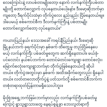
လေကြောင်းနဲ့ လာပစ်တာမျိုးတော့၊ နောက် လက်နက်ကြီးပစ်တာ
မျိုးတို့ တောက်လျှောက် လုပ်နေတယ်ပေါ့နော်။ ဒီးမော့ဆိုဘက်မှာ
ကျတော့ ဒီရက်ပိုင်းထဲမှာ တိုက်ပွဲလေး နည်းနည်း ငြိမ်နေတယ်ဗျ။
ဒါပေမယ့် စစ်ကောင်စီက ဒီလက်နက်ကြီးနဲ့ ပစ်တာမျိုး
တောက်လျှောက်တော့ လုပ်နေတယ်။”
ကယားပြည်နယ်၊ ဒေသအခေါ် ကရင်နီပြည်နယ်၊ ဒီးမော့ဆို
မြို့နယ်ဘက် ခုရက်ပိုင်းမှာ နှစ်ဖက် ထိတွေ့မှု တည်ငြိမ်နေပေ
မယ့် လက်နက်ကြီး ပစ်ခတ်မှုတွေက ဆက်ရှိနေတာပါ။ ဖယ်ခုံ-
ပင်လောင်း နယ်စပ်ဘက်က တောင်မဲတင်းကျေးရွာ တောင်စလုံး၊
မြောက်စလုံးကျေးရွာဘက်မှာ တိုက်ပွဲဖြစ်နေတယ်လို့ ဆိုပါ
တယ်။ တိုက်ပွဲအတွင်းမှာ နှစ်ဖက် အထိအခိုက်တွေလည်း ရှိနေပါ
တယ်။ လတ်တလောတိုက်ပွဲနဲ့ ပတ်သက်လို့ စစ်ကောင်စီဘက်က
တစုံတရာထုတ်ပြန်တာမရှိသေးပါဘူး။
မိုးဗြဲအရှေ့ဘက်ခြမ်းဘက်မှာလည်း လက်နက်ကြီးပစ်ခတ်မှု
ကြောင့် ရွာသူရွာသားတွေ နေရပ်စွန့်ခွာ ဘေးလွတ်ရာကို