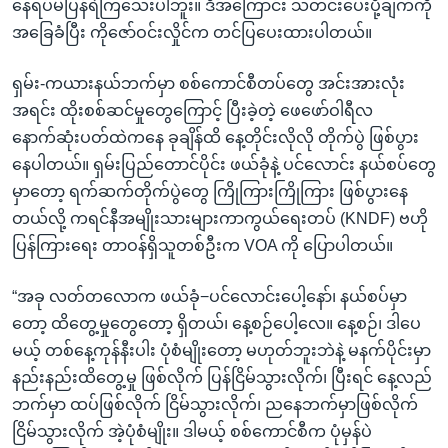
နေရပ်မပြန်ရဲကြသေးပါဘူး။ ဒီအကြောင်း သတင်းပေးပို့ချက်ကို
အခြေခံပြီး ကိုဇော်ဝင်းလှိုင်က တင်ပြပေးထားပါတယ်။
ရှမ်း-ကယားနယ်ဘက်မှာ စစ်ကောင်စီတပ်တွေ အင်းအားလုံး
အရင်း ထိုးစစ်ဆင်မှုတွေကြောင့် ပြီးခဲ့တဲ့ ဖေဖော်ဝါရီလ
နောက်ဆုံးပတ်ထဲကနေ ခုချိန်ထိ နေ့တိုင်းလိုလို တိုက်ပွဲ ဖြစ်ပွား
နေပါတယ်။ ရှမ်းပြည်တောင်ပိုင်း ဖယ်ခုံနဲ့ ပင်လောင်း နယ်စပ်တွေ
မှာတော့ ရက်ဆက်တိုက်ပွဲတွေ ကြိုကြားကြိုကြား ဖြစ်ပွားနေ
တယ်လို့ ကရင်နီအမျိုးသားများကာကွယ်ရေးတပ် (KNDF) ဗဟို
ပြန်ကြားရေး တာဝန်ရှိသူတစ်ဦးက VOA ကို ပြောပါတယ်။
“အခု လတ်တလောက ဖယ်ခုံ−ပင်လောင်းပေါ့နော်၊ နယ်စပ်မှာ
တော့ ထိတွေ့မှုတွေတော့ ရှိတယ်၊ နေ့စဉ်ပေါ့လေ။ နေ့စဉ်၊ ဒါပေ
မယ့် တစ်နေ့ကုန်နီးပါး ပုံစံမျိုးတော့ မဟုတ်ဘူးဘဲနဲ့ မနက်ပိုင်းမှာ
နည်းနည်းထိတွေ့မှု ဖြစ်လိုက် ပြန်ငြိမ်သွားလိုက်၊ ပြီးရင် နေ့လည်
ဘက်မှာ ထပ်ဖြစ်လိုက် ငြိမ်သွားလိုက်၊ ညနေဘက်မှာဖြစ်လိုက်
ငြိမ်သွားလိုက် အဲ့ပုံစံမျိုး။ ဒါမယ့် စစ်ကောင်စီက ပုံမှန်ပဲ