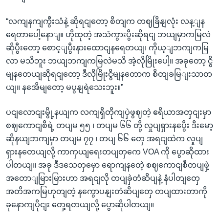
“လကျနကျကွီးသံနဲ့ ဆိုရငျတော့ စိတျက တဈခြိနျလုံး လန့ျန
ရေတာပေါ့နောျ။ ဟိုထုတဲ့ အသံကွားပွီးဆိုရငျ ဘယျမှာကမြလဲ
ဆိုပွီးတော့ စောင့ျပွီးနားထောငျနရေတယျ၊ ကိုယ့ျဘကျကမြ
လာ မသိဘူး ဘယျဘကျကမြလဲမသိ အဲ့လိုမြိုးပေါ့။ အခုတော့ ငွိ
မျနတေယျဆိုရငျတော့ ဒီလိုမြိုးငွိမျနတောက စိတျခမြျးသာတ
ယျ။ နအေိမျတော့ မပွနျရဲသေးဘူး။”
ပငျလောငျးမွို့နယျက လကျရှိတိုကျပှဲဖွဈတဲ့ ဧရိယာအတှငျးမှာ
စဈကောငျစီရဲ့ တပျမ ၅၅ ၊ တပျမ ၆၆ တို့ လှုပျရှားနပွေီး ဒီးမော့
ဆိုနယျဘကျမှာ တပျမ ၇၇ ၊ တပျ ၆၆ တှေ အရငျထဲက လှုပျ
ရှားနတေယျလို့ ကာကှယျရေးတပျတှကေ VOA ကို ပွောဆိုထား
ပါတယျ။ အခု ဒီဒသေတှမှော ရောကျနတေဲ့ စဈကောငျစီတပျဖှဲ့
အတောျမြားမြားဟာ အရငျလို တပျခှဲတံဆိပျနဲ့ နံပါတျတှေ
အတိအကမြဟုတျတဲ့ နကွောပနျးတံဆိပျတှေ တပျထားတာကို
ခုနောကျပိုငျး တှေ့ရတယျလို့ ပွောဆိုပါတယျ။