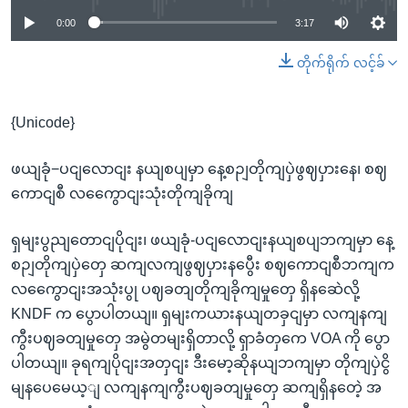
0:00
3:17
တိုက်ရိုက် လင့်ခ်
{Unicode}
ဖယျခုံ−ပငျလောငျး နယျစပျမှာ နေ့စဉျတိုကျပှဲဖွဈပှားနေ၊ စဈ
ကောငျစီ လကွေောငျးသုံးတိုကျခိုကျ
ရှမျးပွညျတောငျပိုငျး၊ ဖယျခုံ-ပငျလောငျးနယျစပျဘကျမှာ နေ့
စဉျတိုကျပှဲတှေ ဆကျလကျဖွဈပှားနပွေီး စဈကောငျစီဘကျက
လကွေောငျးအသုံးပွု ပဈခတျတိုကျခိုကျမှုတှေ ရှိနဆေဲလို့
KNDF က ပွောပါတယျ။ ရှမျးကယားနယျတခှငျမှာ လကျနကျ
ကွီးပဈခတျမှုတှေ အမွဲတမျးရှိတာလို့ ရှာခံတှကေ VOA ကို ပွော
ပါတယျ။ ခုရကျပိုငျးအတှငျး ဒီးမော့ဆိုနယျဘကျမှာ တိုကျပှဲငွိ
မျနပေမေယ့ျ လကျနကျကွီးပဈခတျမှုတှေ ဆကျရှိနတေဲ့ အ