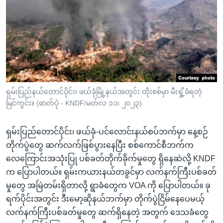
အ
သုတပဒေသာ အင်္ဂလိပ်စာ
ညွန်း
Learning English
စာမျက်နှာ
သို့
ဗွီအိုအေ လူမှုကွန်ယက်များ
ကျော်
ကြည့်
ရန်
ဘာသာစကားများ
ရှမ်းပြည်နယ်တောင်ပိုင်း၊ ဖယ်ခုံမြို့နယ်အတွင်း ထိုးစစ်မှာ မီးရှို့ခံရတဲ့
ရှာဖွေ
မြင်ကွင်း။ (ဓာတ်ပုံ - KNDF/မတ်လ ၁၁၊ ၂၀၂၃)
ရန်
နေရာ
ရှမ်းပြည်တောင်ပိုင်း၊ ဖယ်ခုံ-ပင်လောင်းနယ်စပ်ဘက်မှာ နေ့စဉ်
သို့
တိုက်ပွဲတွေ ဆက်လက်ဖြစ်ပွားနေပြီး စစ်ကောင်စီဘက်က
ကျော်
လေကြောင်းအသုံးပြု ပစ်ခတ်တိုက်ခိုက်မှုတွေ ရှိနေဆဲလို့ KNDF
ရန်
က ပြောပါတယ်။ ရှမ်းကယားနယ်တခွင်မှာ လက်နက်ကြီးပစ်ခတ်
မှုတွေ အမြဲတမ်းရှိတာလို့ ရွာခံတွေက VOA ကို ပြောပါတယ်။ ခု
ရက်ပိုင်းအတွင်း ဒီးမော့ဆိုနယ်ဘက်မှာ တိုက်ပွဲငြိမ်နေပေမယ့်
လက်နက်ကြီးပစ်ခတ်မှုတွေ ဆက်ရှိနေတဲ့ အတွက် ဒေသခံတွေ