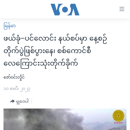
သုံး
ရ
လွယ်ကူ
မြန်မာ
မူလစာမျက်နှာ
စေ
ဖယ်ခုံ−ပင်လောင်း နယ်စပ်မှာ နေ့စဉ်
မြန်မာ
သည့်
တိုက်ပွဲဖြစ်ပွားနေ၊ စစ်ကောင်စီ
ကမ္ဘာ့သတင်းများ
Link
လေကြောင်းသုံးတိုက်ခိုက်
ဗွီဒီယို
နိုင်ငံတကာ
များ
သတင်းလွတ်လပ်ခွင့်
အမေရိကန်
ပင်မ
ဇော်ဝင်းလှိုင်
ရပ်ဝန်းတခု လမ်းတခု အလွန်
တရုတ်
အကြောင်းအရာ
၁၀ ဧၿပီ၊ ၂၀၂၃
သို့
အင်္ဂလိပ်စာလေ့လာမယ်
အစ္စရေး-ပါလက်စတိုင်း
ကျော်
မျှဝေပါ
အပတ်စဉ်ကဏ္ဍများ
အမေရိကန်သုံးအီဒီယံ
ကြည့်
ရေဒီယိုနှင့်ရုပ်သံ အချက်အလက်များ
မကြေးမုံရဲ့ အင်္ဂလိပ်စာ
ရေဒီယို
ရန်
ပင်မ
ရေဒီယို/တီဗွီအစီအစဉ်
ရုပ်ရှင်ထဲက အင်္ဂလိပ်စာ
တီဗွီ