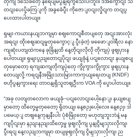
တှကျ ဒသေခံတှေ နရေပျမပွနျရဲကွသေးပါဘူး။ ဒီအကွောငျး သ
တငျးပေးပို့ခကြျကို အခွခေံပွီး ကိုဇောျဝငျးလှိုငျက တငျပွ
ပေးထားပါတယျ။
ရှမျး-ကယားနယျဘကျမှာ စဈကောငျစီတပျတှေ အငျးအားလုံး
အရငျး ထိုးစဈဆငျမှုတှကွေောင့ျ ပွီးခဲ့တဲ့ ဖဖေောျဝါရီလ နော
ကျဆုံးပတျထဲကနေ ခုခြိနျထိ နေ့တိုငျးလိုလို တိုကျပှဲ ဖွဈပှားန
ပေါတယျ။ ရှမျးပွညျတောငျပိုငျး ဖယျခုံနဲ့ ပငျလောငျး နယျစပျ
တှမှောတော့ ရကျဆကျတိုကျပှဲတှေ ကွိုကွားကွိုကွား ဖွဈပှားန
တေယျလို့ ကရငျနီအမြိုးသားမြားကာကှယျရေးတပျ (KNDF)
ဗဟိုပွနျကွားရေး တာဝနျရှိသူတဈဦးက VOA ကို ပွောပါတယျ။
“အခု လတျတလောက ဖယျခုံ−ပငျလောငျးပေါ့နောျ၊ နယျစပျ
မှာတော့ ထိတှေ့မှုတှတေော့ ရှိတယျ၊ နေ့စဉျပေါ့လေ။ နေ့စဉျ၊ ဒါ
ပမေယ့ျ တဈနေ့ကုနျနီးပါး ပုံစံမြိုးတော့ မဟုတျဘူးဘဲနဲ့ မန
ကျပိုငျးမှာ နညျးနညျးထိတှေ့မှု ဖွဈလိုကျ ပွနျငွိမျသှားလိုကျ၊
ပွီးရငျ နေ့လညျဘကျမှာ ထပျဖွဈလိုကျ ငွိမျသှားလိုကျ၊ ည