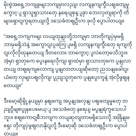
မိုးဗွဲအရှေ့ဘကျခွမျးဘကျမှာလညျး လကျနကျကွီးပဈခတျမှု
ကွောင့ျ ရှာသူရှာသားတှေ နရေပျစှန့ျခှာ ဘေးလှတျရာကို တိ
မျးရှောငျကွရတယျလို့ ဒသေခံတဈဦးက ခုလို ပွောပါတယျ။
“အရှေ့ဘကျကမျး လယျထှနျးတို့ဘကျမှာ ဘာတိုကျပှဲမှမရှိ
ဘာမှမရှိဘဲနဲ့ အကွောငျးပွခကြျမရှိ လကျနကျကွီးတှေ ရကျတို
ငျးလိုလိုထုနတေယျ ဒီတလော။ ဘာကွောင့ျလဲတော့မသိဘူး။
အဲ့မှာ ရှာတှကေ ပွေးနရေလိုကျ၊ ရှာထဲမှာ ရှာသားတှကေ ပွနျလာ
တယျ တဈရကျလောကျ ပွနျလာတယျဆိုတော့ ညသနျခေါငျး
ယံတှေ လှမျးပဈလိုကျ၊ ပွညျသူတှကေ ပွနျပွေးကွနဲ့ အဲ့လိုဖွဈန
တေယျ။”
ဒီးမော့ဆိုမွို့နယျမှာ နှဈဖကျ အပွနျအလှနျ ပဈခတျမှုတှေ တ
ညျငွိမျစပွုနပေမေယ့ျ ဒသေခံတှေ နရေပျ မပွနျရဲကွသေးပါ
ဘူး။ စဈကောငျစီဘကျက တပျဆုတျတာမရှိသေးလို့ အခြိနျမ
ရှေး တိုကျပှဲဖွဈလာနိုငျလို့ ဒီးမော့ဆို ဒသေခံတဈဦးက ပွောပါ
တယျ။