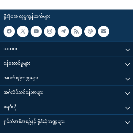
ဗွီအိုအေ လူမှုကွန်ယက်များ
သတင်း
၀န်ဆောင်မှုများ
အပတ်စဉ်ကဏ္ဍများ
အင်္ဂလိပ်သင်ခန်းစာများ
ရေဒီယို
ရုပ်သံအစီအစဉ်နှင့် ဗွီဒီယိုကဏ္ဍများ