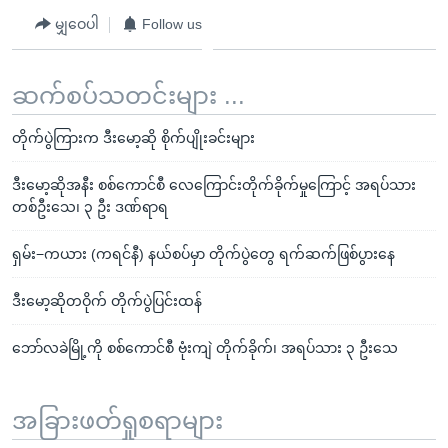
မျှဝေပါ
Follow us
ဆက်စပ်သတင်းများ ...
တိုက်ပွဲကြားက ဒီးမော့ဆို စိုက်ပျိုးခင်းများ
ဒီးမော့ဆိုအနီး စစ်ကောင်စီ လေကြောင်းတိုက်ခိုက်မှုကြောင့် အရပ်သား
တစ်ဦးသေ၊ ၃ ဦး ဒဏ်ရာရ
ရှမ်း−ကယား (ကရင်နီ) နယ်စပ်မှာ တိုက်ပွဲတွေ ရက်ဆက်ဖြစ်ပွားနေ
ဒီးမော့ဆိုတဝိုက် တိုက်ပွဲပြင်းထန်
ဘော်လခဲမြို့ကို စစ်ကောင်စီ ဗုံးကျဲ တိုက်ခိုက်၊ အရပ်သား ၃ ဦးသေ
အခြားဖတ်ရှုစရာများ