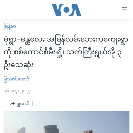
သုံး
ရ
လွယ်ကူ
မြန်မာ
မူလစာမျက်နှာ
စေ
မုံရွာ−မန္တလေး အမြန်လမ်းဘေးကကျေးရွာ
မြန်မာ
သည့်
ကို စစ်ကောင်စီမီးရှို့၊ သက်ကြီးရွယ်အို ၃
ကမ္ဘာ့သတင်းများ
Link
ဦးသေဆုံး
ဗွီဒီယို
နိုင်ငံတကာ
များ
သတင်းလွတ်လပ်ခွင့်
အမေရိကန်
ပင်မ
မြသဇင်အောင်
ရပ်ဝန်းတခု လမ်းတခု အလွန်
တရုတ်
အကြောင်းအရာ
၁၆ မတ္၊ ၂၀၂၃
သို့
အင်္ဂလိပ်စာလေ့လာမယ်
အစ္စရေး-ပါလက်စတိုင်း
ကျော်
မျှဝေပါ
အပတ်စဉ်ကဏ္ဍများ
အမေရိကန်သုံးအီဒီယံ
ကြည့်
ရေဒီယိုနှင့်ရုပ်သံ အချက်အလက်များ
မကြေးမုံရဲ့ အင်္ဂလိပ်စာ
ရေဒီယို
ရန်
ပင်မ
ရေဒီယို/တီဗွီအစီအစဉ်
ရုပ်ရှင်ထဲက အင်္ဂလိပ်စာ
တီဗွီ