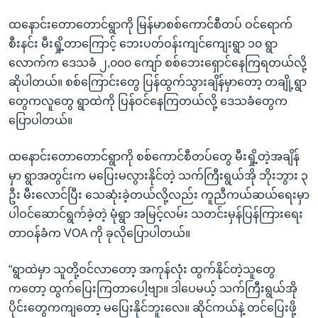
ထနောင်းတောတောင်ရွာကို မြန်မာစစ်ကောင်စီတပ် ဝင်ရောက်
စီးနင်း မီးရှို့တာကြောင့် ဘေးပတ်ဝန်းကျင်ကျေးရွာ ၁၀ ရွာ
လောက်က ဒေသခံ ၂,၀၀၀ ကျော် စစ်ဘေးရှောင်နေကြရတယ်လို့
ဆိုပါတယ်။ စစ်ကြောင်းတွေ ပြန်ထွက်သွားချိန်မှာတော့ တချို့ရွာ
တွေကလူတွေ ရွာထဲကို ပြန်ဝင်နေကြတယ်လို့ ဒေသခံတွေက
ပြောပါတယ်။
ထနောင်းတောတောင်ရွာကို စစ်ကောင်စီတပ်တွေ မီးရှို့တဲ့အချိန်
မှာ ရွာအတွင်းက မပြေးမလွားနိုင်တဲ့ သက်ကြီးရွယ်အို ဘိုးဘွား ၃
ဦး မီးလောင်ပြီး သေဆုံးခဲ့တယ်လို့လည်း ကူညီကယ်ဆယ်ရေးမှာ
ပါဝင်ဆောင်ရွက်ခဲ့တဲ့ မုံရွာ အမြင့်လမ်း သတင်းမှန်ပြန်ကြားရေး
တာဝန်ခံက VOA ကို ခုလိုပြောပါတယ်။
“ရွာထဲမှာ သူတို့ဝင်လာတော့ အကုန်လုံး ထွက်နိုင်တဲ့သူတွေ
ကတော့ ထွက်ပြေးကြတာပေါ့ဗျာ။ ဒါပေမယ့် သက်ကြီးရွယ်အို
ပိုင်းတွေကကျတော့ မပြေးနိုင်ဘူးလေ။ ဆိုင်ကယ်နဲ့ တင်ပြေးဖို့