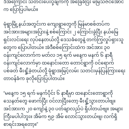
ဒီအကြောင်း သတင်းပေးပို့ချက်ကို အခြေခံပြီး မမြသဇင်အောင်
က ပြောပြပါမယ်။
မုံရွာမြို့နယ်အတွင်းက ကျေးရွာတွေကို မြန်မာစစ်တပ်က
အင်အားအများအပြားနဲ့ စစ်ကြောင်း ၂ ကြောင်းခွဲပြီး နယ်မြေ
ရှင်းလင်းရေး လုပ်နေတယ်လို့ ဒေသခံတွေနဲ့ တက်ကြွလှုပ်ရှားသူ
တွေက ပြောပါတယ်။ အဲဒီစစ်ကြောင်းထဲက အင်အား ၃၀
ဝန်းကျင်လောက်က မတ်လ ၁၅ ရက် မနေ့က မနက် ၆ နာရီ
ဝန်းကျင်လောက်မှာ ထနောင်းတော တောင်ရွာကို ဝင်ရောက်
ပစ်ခတ် မီးရှို့ခဲ့တယ်လို့ မုံရွာအမြင့်လမ်း သတင်းမှန်ပြန်ကြားရေး
တာဝန်ခံက ခုလိုပြောပြပါတယ်။
“မနေ့က ၁၅ ရက် မနက်ပိုင်း ၆ နာရီမှာ ထနောင်းတောရွာကို
သေနတ်တွေ ဖောက်ပြီး ဝင်လာပြီးတော့ မီးရှို့သွားတာပါဗျ။
အင်အားက ၂၀ ကျော်နဲ့ ၃၀ ပတ်ချာလည်ပဲ ရှိပါတယ်ဗျ။ အများ
ကြီးမပါပါဘူး။ အိမ်က ၅၉ အိမ် လောင်သွားတယ်ဗျ၊ လက်ရှိ
စာရင်းအရတော့။”