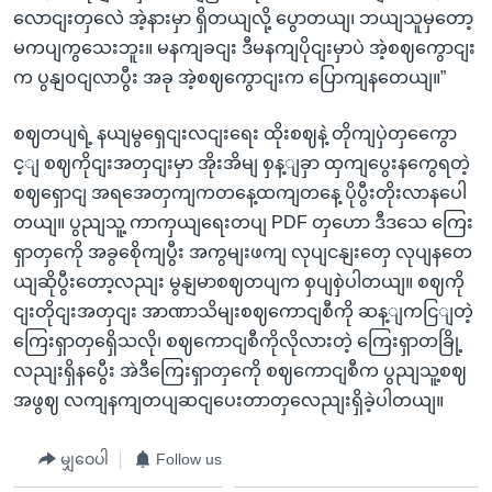
လောငျးတှလေဲ အဲ့နားမှာ ရှိတယျလို့ ပွောတယျ၊ ဘယျသူမှတော့
မကပျကွသေးဘူး။ မနကျခငျး ဒီမနကျပိုငျးမှာပဲ အဲ့စဈကွောငျး
က ပွနျဝငျလာပွီး အခု အဲ့စဈကွောငျးက ပြောကျနတေယျ။”
စဈတပျရဲ့ နယျမွရှေငျးလငျးရေး ထိုးစဈနဲ့ တိုကျပှဲတှကွေော
င့ျ စဈကိုငျးအတှငျးမှာ အိုးအိမျ စှန့ျခှာ ထှကျပွေးနကွေရတဲ့
စဈရှောငျ အရအေတှကျကတနေ့ထကျတနေ့ ပိုပွီးတိုးလာနပေါ
တယျ။ ပွညျသူ့ ကာကှယျရေးတပျ PDF တှဟော ဒီဒသေ ကြေး
ရှာတှကေို အခွစေိုကျပွီး အကွမျးဖကျ လုပျငနျးတှေ လုပျနတေ
ယျဆိုပွီးတော့လညျး မွနျမာစဈတပျက စှပျစှဲပါတယျ။ စဈကို
ငျးတိုငျးအတှငျး အာဏာသိမျးစဈကောငျစီကို ဆန့ျကငြျတဲ့
ကြေးရှာတှရှေိသလို၊ စဈကောငျစီကိုလိုလားတဲ့ ကြေးရှာတခြို့
လညျးရှိနပွေီး အဲဒီကြေးရှာတှကေို စဈကောငျစီက ပွညျသူ့စဈ
အဖွဈ လကျနကျတပျဆငျပေးတာတှလေညျးရှိခဲ့ပါတယျ။
မျှဝေပါ
Follow us