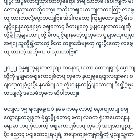
ပျပွီး အပူလောငျသှားတာတှရေော၊ အိမျသာတခါးပေါကျက မီး
လောငျသှားတာဆိုတော့။ အဘိုးတဈယောကျကကတြော့ လဖွေ
တျထားတာလို့ပွောတယျဗြ။ အဲဒါကတော့ ကြှနျတောျတို့ မီးဝ
ငျငွိမျးနတေုနျးမှာ စဈကောငျစီတပျတှေ ပွနျဝငျလာတယျဆို
လို့မို့ ကြှနျတောျတို့ မီးဝငျငွိမျးနတေဲ့သူတှကေ ပွနျအထှကျမှာ
အရငျ သူတို့ရှို့ထားတဲ့ မီးက တခွားအိမျတှေ ကူးပွီးတော့ လဖွေ
တျထားတဲ့ အဘိုးက ပါသှားတာဗြ။”
၂၀၂၂ ခုနှဈတုနျးကလညျး ထနောငျးတော တောငျရှာနဲ့ မွောကျ
တို့ကို မွနျမာစဈကောငျစီတပျတှကေ နယျမွရှေငျးလငျးရေး ဝ
ငျရောကျခဲ့ဖူးပွီး နအေိမျ ၁၀ လုံးဝနျးကငြျလောကျ မီးရှို့ခဲ့ဖူး
တယျလို့ ဒသေခံတှကေ ဆိုပါတယျ။
မတျလ ၁၅ ရကျနေ့ကပဲ နမခ ကနေ လာတဲ့ နောကျထပျ စဈ
ကွောငျးတဈခုက မုံရှာမွို့တောငျဖကျ လဝက ရုံးအဟောငျးန
ရောမှာ တပျစှဲထားတဲ့ စဈကောငျစီတပျတှကေို အငျအားဖွညျ့
ပွီး ညောငျပငျထောငျ့ရပျရဲ့ အနောကျဖကျမှာရှိတဲ့ ပွညျသူ့ကာ