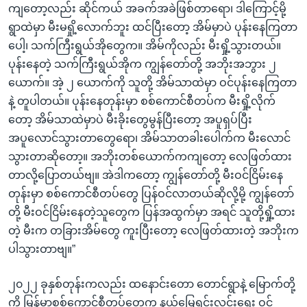
ကျတော့လည်း ဆိုင်ကယ် အခက်အခဲဖြစ်တာရော၊ ဒါကြောင့်မို့
ရွာထဲမှာ မီးမရှို့လောက်ဘူး ထင်ပြီးတော့ အိမ်မှာပဲ ပုန်းနေကြတာ
ပေါ့၊ သက်ကြီးရွယ်အိုတွေက။ အိမ်ကိုလည်း မီးရှို့သွားတယ်။
ပုန်းနေတဲ့ သက်ကြီးရွယ်အိုက ကျွန်တော်တို့ အဘိုးအဘွား ၂
ယောက်။ အဲ့ ၂ ယောက်ကို သူတို့ အိမ်သာထဲမှာ ဝင်ပုန်းနေကြတာ
နဲ့ တူပါတယ်။ ပုန်းနေတုန်းမှာ စစ်ကောင်စီတပ်က မီးရှို့လိုက်
တော့ အိမ်သာထဲမှာပဲ မီးခိုးတွေမွန်ပြီးတော့ အပူရှပ်ပြီး
အပူလောင်သွားတာတွေရော၊ အိမ်သာတခါးပေါက်က မီးလောင်
သွားတာဆိုတော့။ အဘိုးတစ်ယောက်ကကျတော့ လေဖြတ်ထား
တာလို့ပြောတယ်ဗျ။ အဲဒါကတော့ ကျွန်တော်တို့ မီးဝင်ငြိမ်းနေ
တုန်းမှာ စစ်ကောင်စီတပ်တွေ ပြန်ဝင်လာတယ်ဆိုလို့မို့ ကျွန်တော်
တို့ မီးဝင်ငြိမ်းနေတဲ့သူတွေက ပြန်အထွက်မှာ အရင် သူတို့ရှို့ထား
တဲ့ မီးက တခြားအိမ်တွေ ကူးပြီးတော့ လေဖြတ်ထားတဲ့ အဘိုးက
ပါသွားတာဗျ။”
၂၀၂၂ ခုနှစ်တုန်းကလည်း ထနောင်းတော တောင်ရွာနဲ့ မြောက်တို့
ကို မြန်မာစစ်ကောင်စီတပ်တွေက နယ်မြေရှင်းလင်းရေး ဝင်