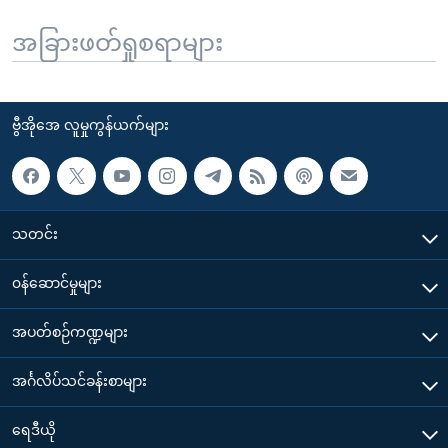
အခြားဖတ်ရှုစရာများ
ဗွီအိုအေ လူမှုကွန်ယက်များ
သတင်း
၀န်ဆောင်မှုများ
အပတ်စဉ်ကဏ္ဍများ
အင်္ဂလိပ်သင်ခန်းစာများ
ရေဒီယို