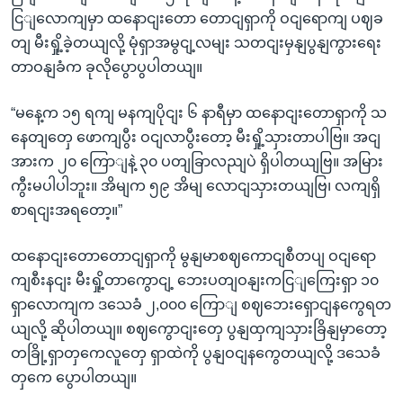
ငြျလောကျမှာ ထနောငျးတော တောငျရှာကို ဝငျရောကျ ပဈခ
တျ မီးရှို့ခဲ့တယျလို့ မုံရှာအမွငျ့လမျး သတငျးမှနျပွနျကွားရေး
တာဝနျခံက ခုလိုပွောပွပါတယျ။
“မနေ့က ၁၅ ရကျ မနကျပိုငျး ၆ နာရီမှာ ထနောငျးတောရှာကို သ
နေတျတှေ ဖောကျပွီး ဝငျလာပွီးတော့ မီးရှို့သှားတာပါဗြ။ အငျ
အားက ၂၀ ကြောျနဲ့ ၃၀ ပတျခြာလညျပဲ ရှိပါတယျဗြ။ အမြား
ကွီးမပါပါဘူး။ အိမျက ၅၉ အိမျ လောငျသှားတယျဗြ၊ လကျရှိ
စာရငျးအရတော့။”
ထနောငျးတောတောငျရှာကို မွနျမာစဈကောငျစီတပျ ဝငျရော
ကျစီးနငျး မီးရှို့တာကွောငျ့ ဘေးပတျဝနျးကငြျကြေးရှာ ၁၀
ရှာလောကျက ဒသေခံ ၂,၀၀၀ ကြောျ စဈဘေးရှောငျနကွေရတ
ယျလို့ ဆိုပါတယျ။ စဈကွောငျးတှေ ပွနျထှကျသှားခြိနျမှာတော့
တခြို့ရှာတှကေလူတှေ ရှာထဲကို ပွနျဝငျနကွေတယျလို့ ဒသေခံ
တှကေ ပွောပါတယျ။