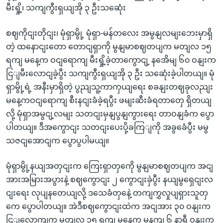
မီးရှို့၊ သကျကွီးရှယျအို ၃ ဦးသဆေုံး
စဈကိုငျးတိုငျး၊ မုံရှာမွို့ မုံရှာ-မန်တလေး အမွနျလမျးဘေးမှာရှိ
တဲ့ ထနောငျးတော တောငျရှာကို မွနျမာစဈတပျက မတျလ ၁၅
ရကျ မနေ့က ဝငျရောကျ မီးရှို့ခဲ့တာကွောငျ့ နအေိမျ ၆၀ ဝနျးက
ငြျမီးလောငျခဲ့ပွီး သကျကွီးရှယျအို ၃ ဦး သဆေုံးခဲ့ပါတယျ။ မုံ
ရှာမွို့ရဲ့ အနီးမှာရှိတဲ့ ပွညျသူ့ကာကှယျရေး စခနျးတဈခုလညျး
မနေ့ကဝငျရောကျ စီးနငျးခံခဲ့ရပွီး ဖမျးဆီးခံရတာတှေ ရှိတယျ
လို့ မုံရှာအမွငျ့လမျး သတငျးမှနျပွနျကွားရေး တာဝနျခံက ပွော
ပါတယျ။ ဒီအကွောငျး သတငျးပေးပို့ခကြျကို အခွခေံပွီး မမွ
သဇငျအောငျက ပွောပွပါမယျ။
မုံရှာမွို့နယျအတှငျးက ကြေးရှာတှကေို မွနျမာစဈတပျက အငျ
အားအမြားအပွားနဲ့ စဈကွောငျး ၂ ကွောငျးခှဲပွီး နယျမွရှေငျးလ
ငျးရေး လုပျနတေယျလို့ ဒသေခံတှနေဲ့ တကျကွှလှုပျရှားသူတှ
ကေ ပွောပါတယျ။ အဲဒီစဈကွောငျးထဲက အငျအား ၃၀ ဝနျးက
ငြျလောကျက မတျလ ၁၅ ရကျ မနေ့က မနကျ ၆ နာရီ ဝနျးက