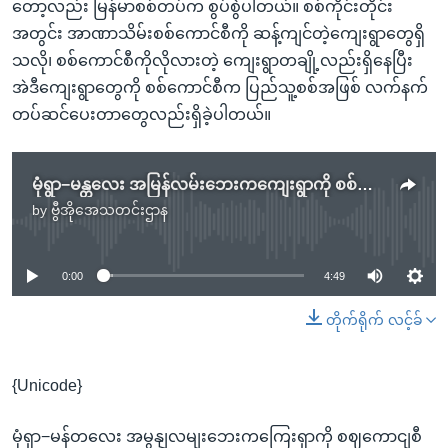
တော့လည်း မြန်မာစစ်တပ်က စွပ်စွဲပါတယ်။ စစ်ကိုင်းတိုင်း
အတွင်း အာဏာသိမ်းစစ်ကောင်စီကို ဆန့်ကျင်တဲ့ကျေးရွာတွေရှိ
သလို၊ စစ်ကောင်စီကိုလိုလားတဲ့ ကျေးရွာတချို့လည်းရှိနေပြီး
အဲဒီကျေးရွာတွေကို စစ်ကောင်စီက ပြည်သူ့စစ်အဖြစ် လက်နက်
တပ်ဆင်ပေးတာတွေလည်းရှိခဲ့ပါတယ်။
မုံရွာ−မန္တလေး အမြန်လမ်းဘေးကကျေးရွာကို စစ်ကောင်စီမီးရှို့၊ သက်ကြီးရွယ်အို ၃ ဦးသေဆုံး
by
ဗွီအိုအေသတင်းဌာန
No media source currently available
0:00
4:49
တိုက်ရိုက် လင့်ခ်
{Unicode}
မုံရှာ−မန်တလေး အမွနျလမျးဘေးကကြေးရှာကို စဈကောငျစီ