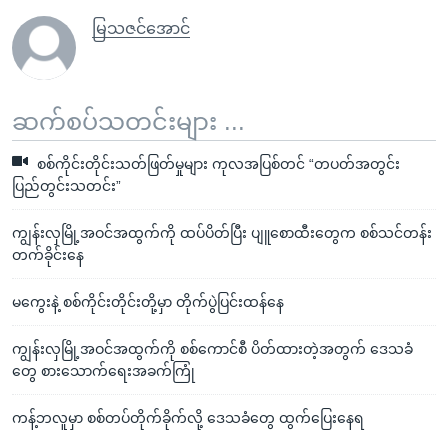
မြသဇင်အောင်
ဆက်စပ်သတင်းများ ...
စစ်ကိုင်းတိုင်းသတ်ဖြတ်မှုများ ကုလအပြစ်တင် “တပတ်အတွင်း
ပြည်တွင်းသတင်း”
ကျွန်းလှမြို့အဝင်အထွက်ကို ထပ်ပိတ်ပြီး ပျူစောထီးတွေက စစ်သင်တန်း
တက်ခိုင်းနေ
မကွေးနဲ့ စစ်ကိုင်းတိုင်းတို့မှာ တိုက်ပွဲပြင်းထန်နေ
ကျွန်းလှမြို့အဝင်အထွက်ကို စစ်ကောင်စီ ပိတ်ထားတဲ့အတွက် ဒေသခံ
တွေ စားသောက်ရေးအခက်ကြုံ
ကန့်ဘလူမှာ စစ်တပ်တိုက်ခိုက်လို့ ဒေသခံတွေ ထွက်ပြေးနေရ