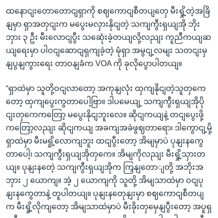
ထနောငျးတောတောငျရှာကို စဈကောငျစီတပျတှေ မီးရှို့တဲ့အခြိ
နျမှာ ရှာအတှငျးက မပွေးမလှားနိုငျတဲ့ သကျကွီးရှယျအို ဘိုး
ဘှား ၃ ဦး မီးလောငျပွီး သဆေုံးခဲ့တယျလို့လညျး ကူညီကယျဆ
ယျရေးမှာ ပါဝငျဆောငျရှကျခဲ့တဲ့ မုံရှာ အမွငျ့လမျး သတငျးမှ
နျပွနျကွားရေး တာဝနျခံက VOA ကို ခုလိုပွောပါတယျ။
“ရှာထဲမှာ သူတို့ဝငျလာတော့ အကုနျလုံး ထှကျနိုငျတဲ့သူတှကေ
တော့ ထှကျပွေးကွတာပေါ့ဗြာ။ ဒါပမေယျ့ သကျကွီးရှယျအိုပို
ငျးတှကေကတြော့ မပွေးနိုငျဘူးလေ။ ဆိုငျကယျနဲ့ တငျပွေးဖို့
ကတြော့လညျး ဆိုငျကယျ အခကျအခဲဖွဈတာရော၊ ဒါကွောငျ့မို့
ရှာထဲမှာ မီးမရှို့လောကျဘူး ထငျပွီးတော့ အိမျမှာပဲ ပုနျးနကွေ
တာပေါ့၊ သကျကွီးရှယျအိုတှကေ။ အိမျကိုလညျး မီးရှို့သှားတ
ယျ။ ပုနျးနတေဲ့ သကျကွီးရှယျအိုက ကြှနျတောျတို့ အဘိုးအ
ဘှား ၂ ယောကျ။ အဲ့ ၂ ယောကျကို သူတို့ အိမျသာထဲမှာ ဝငျပု
နျးနကွေတာနဲ့ တူပါတယျ။ ပုနျးနတေုနျးမှာ စဈကောငျစီတပျ
က မီးရှို့လိုကျတော့ အိမျသာထဲမှာပဲ မီးခိုးတှမှေနျပွီးတော့ အပူရှ