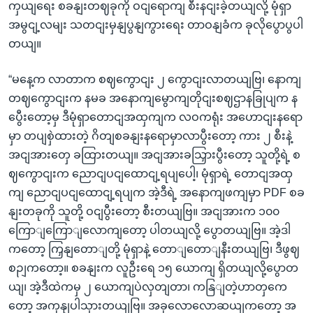
ကှယျရေး စခနျးတဈခုကို ဝငျရောကျ စီးနငျးခဲ့တယျလို့ မုံရှာ
အမွငျ့လမျး သတငျးမှနျပွနျကွားရေး တာဝနျခံက ခုလိုပွောပွပါ
တယျ။
“မနေ့က လာတာက စဈကွောငျး ၂ ကွောငျးလာတယျဗြ၊ နောကျ
တဈကွောငျးက နမခ အနောကျမွောကျတိုငျးစဈဌာနခြုပျက န
ပွေီးတော့မှ ဒီမုံရှာတောငျအထှကျက လဝကရုံး အဟောငျးနရော
မှာ တပျစှဲထားတဲ့ ဂိတျစခနျးနရောမှာလာပွီးတော့ ကား ၂ စီးနဲ့
အငျအားတှေ ခထြားတယျ။ အငျအားခသြှားပွီးတော့ သူတို့ရဲ့ စ
ဈကွောငျးက ညောငျပငျထောငျ့ရပျပေါ့၊ မုံရှာရဲ့ တောငျအထှ
ကျ ညောငျပငျထောငျ့ရပျက အဲ့ဒီရဲ့ အနောကျဖကျမှာ PDF စခ
နျးတခုကို သူတို့ ဝငျပွီးတော့ စီးတယျဗြ။ အငျအားက ၁၀၀
ကြောျကြောျလောကျတော့ ပါတယျလို့ ပွောတယျဗြ။ အဲ့ဒါ
ကတော့ ကြှနျတောျတို့ မုံရှာနဲ့ တောျတောျနီးတယျဗြ၊ ဒီဖွဈ
စဉျကတော့။ စခနျးက လူဦးရေ ၁၅ ယောကျ ရှိတယျလို့ပွောတ
ယျ၊ အဲ့ဒီထဲကမှ ၂ ယောကျပဲလှတျတာ၊ ကနြျတဲ့ဟာတှကေ
တော့ အကုနျပါသှားတယျဗြ။ အခုလောလောဆယျကတော့ အ