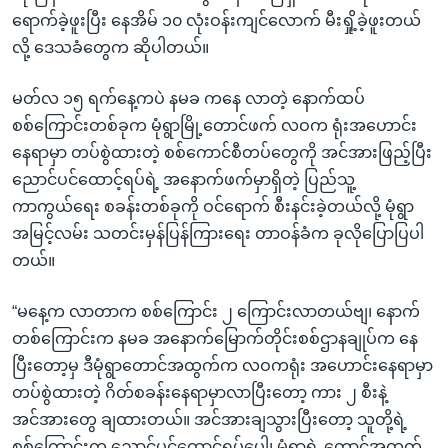
ရောက်ခဲ့ဖူးပြီး နေအိမ် ၁၀ လုံးဝန်းကျင်လောက် မီးရှို့ခဲ့ဖူးတယ်
လို့ ဒေသခံတွေက ဆိုပါတယ်။
မတ်လ ၁၅ ရက်နေ့ကပဲ နမခ ကနေ လာတဲ့ နောက်ထပ်
စစ်ကြောင်းတစ်ခုက မုံရွာမြို့တောင်ဖက် လဝက ရုံးအဟောင်း
နေရာမှာ တပ်စွဲထားတဲ့ စစ်ကောင်စီတပ်တွေကို အင်အားဖြည့်ပြီး
ညောင်ပင်ထောင့်ရပ်ရဲ့ အနောက်ဖက်မှာရှိတဲ့ ပြည်သူ့
ကာကွယ်ရေး စခန်းတစ်ခုကို ဝင်ရောက် စီးနင်းခဲ့တယ်လို့ မုံရွာ
အမြင့်လမ်း သတင်းမှန်ပြန်ကြားရေး တာဝန်ခံက ခုလိုပြောပြပါ
တယ်။
“မနေ့က လာတာက စစ်ကြောင်း ၂ ကြောင်းလာတယ်ဗျ၊ နောက်
တစ်ကြောင်းက နမခ အနောက်မြောက်တိုင်းစစ်ဌာနချုပ်က နေ
ပြီးတော့မှ ဒီမုံရွာတောင်အထွက်က လဝကရုံး အဟောင်းနေရာမှာ
တပ်စွဲထားတဲ့ ဂိတ်စခန်းနေရာမှာလာပြီးတော့ ကား ၂ စီးနဲ့
အင်အားတွေ ချထားတယ်။ အင်အားချသွားပြီးတော့ သူတို့ရဲ့
စစ်ကြောင်းက ညောင်ပင်ထောင့်ရပ်ပေါ့၊ မုံရွာရဲ့ တောင်အထွက်