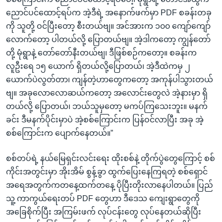
ညောင်ပင်ထောင့်ရပ်က အဲ့ဒီရဲ့ အနောက်ဖက်မှာ PDF စခန်းတခု
ကို သူတို့ ဝင်ပြီးတော့ စီးတယ်ဗျ။ အင်အားက ၁၀၀ ကျော်ကျော်
လောက်တော့ ပါတယ်လို့ ပြောတယ်ဗျ။ အဲ့ဒါကတော့ ကျွန်တော်
တို့ မုံရွာနဲ့ တော်တော်နီးတယ်ဗျ၊ ဒီဖြစ်စဉ်ကတော့။ စခန်းက
လူဦးရေ ၁၅ ယောက် ရှိတယ်လို့ပြောတယ်၊ အဲ့ဒီထဲကမှ ၂
ယောက်ပဲလွတ်တာ၊ ကျန်တဲ့ဟာတွေကတော့ အကုန်ပါသွားတယ်
ဗျ။ အခုလောလောဆယ်ကတော့ အလောင်းတွေလဲ အဲ့နားမှာ ရှိ
တယ်လို့ ပြောတယ်၊ ဘယ်သူမှတော့ မကပ်ကြသေးဘူး။ မနက်
ခင်း ဒီမနက်ပိုင်းမှာပဲ အဲ့စစ်ကြောင်းက ပြန်ဝင်လာပြီး အခု အဲ့
စစ်ကြောင်းက ပျောက်နေတယ်။”
စစ်တပ်ရဲ့ နယ်မြေရှင်းလင်းရေး ထိုးစစ်နဲ့ တိုက်ပွဲတွေကြောင့် စစ်
ကိုင်းအတွင်းမှာ အိုးအိမ် စွန့်ခွာ ထွက်ပြေးနေကြရတဲ့ စစ်ရှောင်
အရေအတွက်ကတနေ့ထက်တနေ့ ပိုပြီးတိုးလာနေပါတယ်။ ပြည်
သူ့ ကာကွယ်ရေးတပ် PDF တွေဟာ ဒီဒေသ ကျေးရွာတွေကို
အခြေစိုက်ပြီး အကြမ်းဖက် လုပ်ငန်းတွေ လုပ်နေတယ်ဆိုပြီး