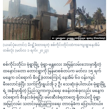
အ
သုတပဒေသာ အင်္ဂလိပ်စာ
ညွန်း
Learning English
စာမျက်နှာ
သို့
ဗွီအိုအေ လူမှုကွန်ယက်များ
ကျော်
ကြည့်
ရန်
ဘာသာစကားများ
(ယခင်ပုံဟောင်း) မီးရှို့ခံထားရတဲ့ စစ်ကိုင်းတိုင်းထဲကကျေးရွာနေအိမ်
ရှာဖွေ
တစ်လုံး (မတ်လ ၁ ရက်၊ ၂၀၂၃)
ရန်
နေရာ
စစ်ကိုင်းတိုင်း၊ မုံရွာမြို့ မုံရွာ-မန္တလေး အမြန်လမ်းဘေးမှာရှိတဲ့
သို့
ထနောင်းတော တောင်ရွာကို မြန်မာစစ်တပ်က မတ်လ ၁၅ ရက်
ကျော်
မနေ့က ဝင်ရောက် မီးရှို့ခဲ့တာကြောင့် နေအိမ် ၆၀ ဝန်းကျင်
ရန်
မီးလောင်ခဲ့ပြီး သက်ကြီးရွယ်အို ၃ ဦး သေဆုံးခဲ့ပါတယ်။ မုံရွာမြို့
ရဲ့ အနီးမှာရှိတဲ့ ပြည်သူ့ကာကွယ်ရေး စခန်းတစ်ခုလည်း မနေ့က
ဝင်ရောက် စီးနင်းခံခဲ့ရပြီး ဖမ်းဆီးခံရတာတွေ ရှိတယ်လို့ မုံရွာ
အမြင့်လမ်း သတင်းမှန်ပြန်ကြားရေး တာဝန်ခံက ပြောပါတယ်။