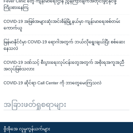
Fever Clinic တွေ ကျန်းမာရေးဌာန ညွှန်ကြားချက်အတိုင်းဖွင့်နိုင်ဖို့
ကြိုးစားနေကြ
COVID-19 အဖြစ်အများဆုံးအင်းစိန်မြို့နယ်မှာ ကျန်းမာရေးစစ်တမ်း
ကောက်ယူ
မြန်မာနိုင်ငံမှာ COVID-19 ရောဂါအတွက် ဘယ်လိုရွေးချယ်ပြီး စစ်ဆေး
နေသလဲ
COVID-19 ဒဏ်သင့် စီးပွားရေးလုပ်ငန်းတွေအတွက် အစိုးရအကူအညီ
အလုပ်ဖြစ်သလား
COVID-19 ဆိုင်ရာ Call Center ကို ဘာတွေမေးကြသလဲ
အခြားဖတ်ရှုစရာများ
ဗွီအိုအေ လူမှုကွန်ယက်များ