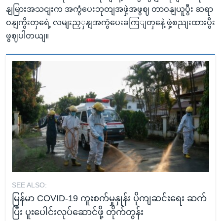
နျမြားအသငျးက အကွံပေးဘုတျအဖှဲ့အဖွဈ တာဝနျယူပွီး ဆရာ
ဝနျကွီးတှရေဲ့ လမျးညှှနျအကွံပေးခကြျတှနေဲ့ ဖှဲ့စညျးထားပွီး
ဖွဈပါတယျ။
SEE ALSO:
မြန်မာ COVID-19 ကူးစက်မှုနှုန်း ပိုကျဆင်းရေး ဆက်
ပြီး ပူးပေါင်းလုပ်ဆောင်ဖို့ တိုက်တွန်း