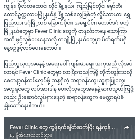
ကျွန်း၊ ဗိုလ်တထောင်၊ လှိုင်မြို့နယ်၊ ကြည့်မြင်တိုင်၊ မှော်ဘီ၊
တောင်ဥက္ကလာပမြို့နယ်နဲ့ မြို့သစ်တွေဖြစ်တဲ့ လှိုင်သာယာ၊ ရွှေ
ပြည်သာ၊ ဒဂုံမြို့သစ် မြောက်ပိုင်း၊ အရှေ့ပိုင်း၊ တောင်ဒဂုံ စတဲ့
မြို့နယ်တွေမှာ Fever Clinic တွေကို တနင်္လာကနေ သောကြာ
အထိ ဖွင့်လှစ်ပေးနေသလို တချို့မြို့နယ်တွေမှာ ပိတ်ရက်မရှိ
နေ့စဉ်ဖွင့်လှစ်ပေးနေတာပါ။
ပြည်သူလူထုအနေနဲ့ အရေးပေါ် ကျန်းမာရေး အကူအညီ လိုအပ်
လာရင် Fever Clinic တွေမှာ လာပြီးကုသကြဖို့ တိုက်တွန်းသလို
စေတနာ့ဝန်ထမ်းလုပ်ဖို့ ဆန္ဒရှိတဲ့ ဆရာဝန်တွေ၊ သူနာပြုတွေ၊
အလှူရှင်တွေ လုပ်အားဒါန ပေးလိုသူတွေအနေနဲ့ ဆက်သွယ်ကြဖို့
လည်း ဦးဆောင်လှုပ်ရှားနေတဲ့ ဆရာဝန်တွေက မေတ္တာရပ်ခံ
နှိုးဆော်နေပါတယ်။
Fever Clinic တွေ ကွန်ရက်ချိတ်ဆက်ပြီး ရန်ကုန်တိုင်းမှာ တိုးချဲ့ဖွင့်လှစ်နေ
by
ဗွီအိုအေသတင်းဌာန