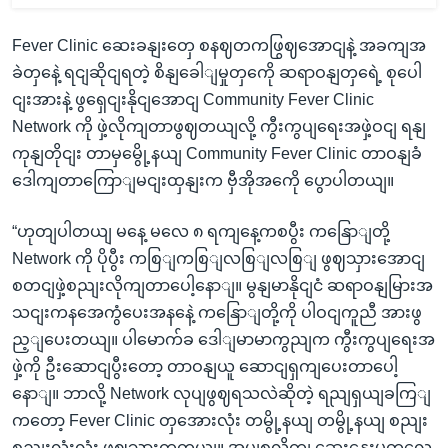
Fever Clinic ဆေးခနျးတှေ စနဈတကဖြွဈအောငျနဲ့ အခကျအ
ခဲတှနေဲ့ ရငျဆိုငျရတဲ့ စိနျခေါျမှုတှကေို ဆရာဝနျတှရေဲ့ စုပေါ
ငျးအားနဲ့ ဖွရှေငျးနိုငျအောငျ Community Fever Clinic
Network ကို ဖှဲ့လိုကျတာဖွဈတယျလို့ ကွီးကွပျရေးအဖှဲ့ဝငျ ရနျ
ကုနျတိုငျး တာမှမွေို့နယျ Community Fever Clinic တာဝနျခံ
ဒေါကျတာကြောျမငျးထှနျးက ဗှီအိုအကေို ပွောပါတယျ။
“ဟုတျပါတယျ မနေ့ မလေ ၈ ရကျနေ့ကစပွီး ကနြောျတို့
Network ကို ပိုပွီး ကစြျကစြျလစြျလစြျ ဖွဈသှားအောငျ
စတငျဖှဲ့စညျးလိုကျတာပေါ့နောျ။ မွနျမာနိုငျငံ ဆရာဝနျမြားအ
သငျးကနအေကွံပေးအနနေဲ့ ကနြောျတို့ကို ပါဝငျကူညီ အားဖွ
ည့ျပေးတယျ။ ပါမောက်ခ ဒေါျမာမာကွညျက ကွီးကွပျရေးအ
ဖှဲ့ကို ဦးဆောငျပွီးတော့ တာဝနျယူ ဆောငျရှကျပေးတာပေါ့
နောျ။ ဘာလို့ Network လုပျဖွဈရသလဲဆိုတဲ့ ရညျရှယျခကြျ
ကတော့ Fever Clinic တှအေားလုံး တမွို့နယျ တမွို့နယျ စညျး
စညျးလုံးလုံး ဖွဈသှားကွတယျ။ အုပျစုလိုကျ ဆှေးနှေးမှုတှလေု