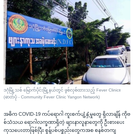
ဒဂုံမြို့သစ် မြောက်ပိုင်းမြို့နယ်တွင် ဖွစ်လှစ်ထားသည့် Fever Clinic။
(ဓာတ်ပုံ - Community Fever Clinic Yangon Network)
အဓိက COVID-19 ကပ်ရောဂါ ကူးစက်ပျံ့နှံ့မှုတွေ ရှိလာချိန် ကိုဗ
စ်သံသယ ရောဂါလက္ခဏာရှိတဲ့ ဖျားနာလူနာတွေကို ဦးစားပေး
ကုသပေးတာဖြစ်ပြီး စွန့်ပစ်ပစ္စည်းတွေကအစ စနစ်တကျ