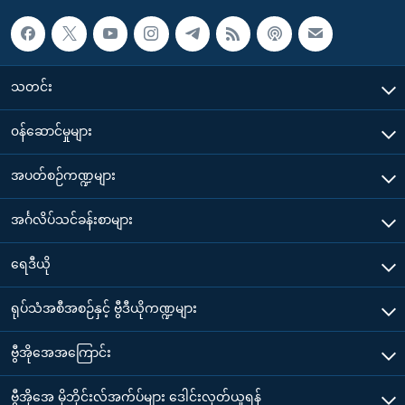
သတင်း
၀န်ဆောင်မှုများ
အပတ်စဉ်ကဏ္ဍများ
အင်္ဂလိပ်သင်ခန်းစာများ
ရေဒီယို
ရုပ်သံအစီအစဉ်နှင့် ဗွီဒီယိုကဏ္ဍများ
ဗွီအိုအေအကြောင်း
ဗွီအိုအေ မိုဘိုင်းလ်အက်ပ်များ ဒေါင်းလုတ်ယူရန်