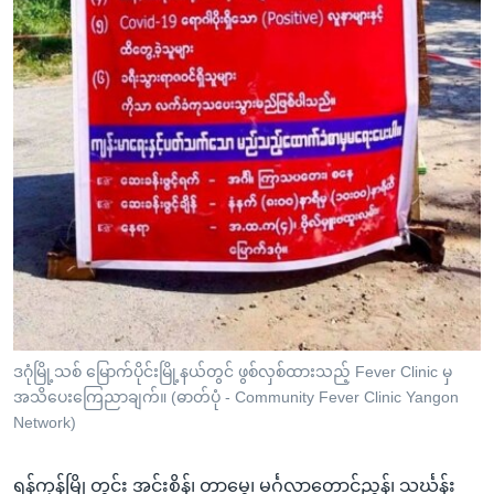
ဒဂုံမြို့သစ် မြောက်ပိုင်းမြို့နယ်တွင် ဖွစ်လှစ်ထားသည့် Fever Clinic မှ
အသိပေးကြေညာချက်။ (ဓာတ်ပုံ - Community Fever Clinic Yangon
Network)
ရန်ကုန်မြို့တွင်း အင်းစိန်၊ တာမွေ၊ မင်္ဂလာတောင်ညွန့်၊ သင်္ဃန်း