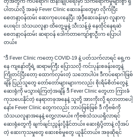
တဲ့အတွက် ကပ်ရောဂါ ထိန်းချုပ်ရေးမှာ သက်ရောက်မှုများစွာ ရှိ
ပါတယ်လို့ အခမဲ့ Fever Clinic ဆေးခန်းတွေမှာ လိုက်ပြီး
စေတနာ့ဝန်ထမ်း ဆေးကုပေးနေပြီး အဲ့ဒီ့ဆေးခန်းမှာ လူနာကု
ပေးရင်း သံသယလူနာ ထိတွေ့မှုနဲ့ သီးသန့်ခွဲ နေထိုင်နေရဆဲ
စေတနာ့ဝန်ထမ်း ဆရာဝန် ဒေါက်တာကျော်စွာဦးက ပြောပါ
တယ်။
“ဒီ Fever Clinic ကတော့ COVID-19 နဲ့ ပတ်သက်လာရင် ရှေ့က
နေ ကျနော်တို့ရဲ့ ဆရာမကြီး ပြောသလို ကင်းပုန်းစခန်းတွေနဲ့
ကြိုတင်ပြီးတော့ ထောက်လှမ်းတဲ့ သဘောပါပဲ။ ဒီကပ်ရောဂါဖြစ်
ချိန် ပြည်သူတွေ တော်တော်များများကလည်း စိုးရိမ်စိတ်တွေနဲ့
ဆေးရုံကို မသွားရဲကြတဲ့အချိန် ဒီ Fever Clinic တွေဟာ ကြားခံ
ကုသပေးနိုင်တဲ့ နေရာတခုအနေနဲ့ သူတို့ အားကိုးလို့ ရလာတာပေါ့
နော်။ Fever Clinic တွေကလည်း ဘာပဲဖြစ်ဖြစ် ဒီ ကိုဗစ်ကို
သံသယလူနာအနေနဲ့ တွေ့လာမယ်။ ကိုဗစ်သံသယရှိလာရင်
ဆေးရုံတွေကို ချက်ချင်းညွှန်းပို့နိုင်တယ်။ ဆေးရုံပို့တာနဲ့ လိုအပ်
တဲ့ ဆေးကုသမှုတွေ ဆေးစစ်မှုတွေ ယူနိုင်တယ်။ အခုဆိုရင်