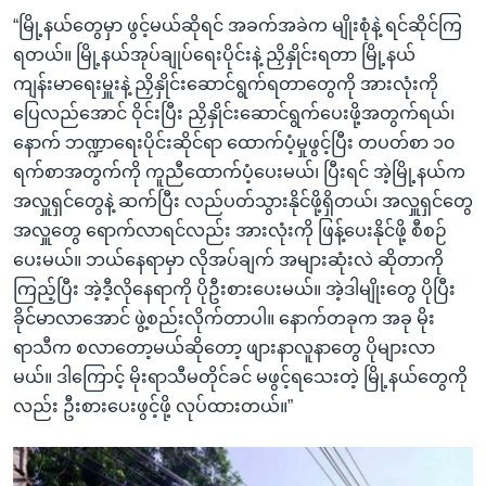
“မြို့နယ်တွေမှာ ဖွင့်မယ်ဆိုရင် အခက်အခဲက မျိုးစုံနဲ့ ရင်ဆိုင်ကြ
ရတယ်။ မြို့နယ်အုပ်ချုပ်ရေးပိုင်းနဲ့ ညှိနှိုင်းရတာ မြို့နယ်
ကျန်းမာရေးမှူးနဲ့ ညှိနှိုင်းဆောင်ရွက်ရတာတွေကို အားလုံးကို
ပြေလည်အောင် ဝိုင်းပြီး ညှိနှိုင်းဆောင်ရွက်ပေးဖို့အတွက်ရယ်၊
နောက် ဘဏ္ဍာရေးပိုင်းဆိုင်ရာ ထောက်ပံ့မှုဖွင့်ပြီး တပတ်စာ ၁၀
ရက်စာအတွက်ကို ကူညီထောက်ပံ့ပေးမယ်၊ ပြီးရင် အဲ့မြို့နယ်က
အလှူရှင်တွေနဲ့ ဆက်ပြီး လည်ပတ်သွားနိုင်ဖို့ရှိတယ်၊ အလှူရှင်တွေ
အလှူတွေ ရောက်လာရင်လည်း အားလုံးကို ဖြန့်ပေးနိုင်ဖို့ စီစဉ်
ပေးမယ်။ ဘယ်နေရာမှာ လိုအပ်ချက် အများဆုံးလဲ ဆိုတာကို
ကြည့်ပြီး အဲ့ဒီ့လိုနေရာကို ပိုဦးစားပေးမယ်။ အဲ့ဒါမျိုးတွေ ပိုပြီး
ခိုင်မာလာအောင် ဖွဲ့စည်းလိုက်တာပါ။ နောက်တခုက အခု မိုး
ရာသီက စလာတော့မယ်ဆိုတော့ ဖျားနာလူနာတွေ ပိုများလာ
မယ်။ ဒါကြောင့် မိုးရာသီမတိုင်ခင် မဖွင့်ရသေးတဲ့ မြို့နယ်တွေကို
လည်း ဦးစားပေးဖွင့်ဖို့ လုပ်ထားတယ်။”