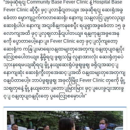
“အခုဆိုရငျ Community Base Fever Clinic နဲ့ Hospital Base
Fever Clinic ဆိုပွီး ဖှင့ျလာနိုငျတယျ။ အခုဆိုရငျ ဆေးရုံအခွ
ခေံတာ မွောကျဥက်ကလာဆေးရုံ၊ နောကျ သနျလငြျမှာလညျး
ဆေးရုံပါပဲ၊ နောကျ အငျးစိနျကနစေပွီး ရပျရှာအခွခေံတာ ၁၅ ခု
လောကျအထိ ဖှင့ျလှဈလာနိုငျပါတယျ။ ရနျကုနျအခွအေန
ကေို ပွောတာပေါ့နောျ။ Fever Clinic တှေ ဖှင့ျလိုကျတော့
ဆေးရုံက ကနြျးမာရေးဝနျထမျးတှအေတှကျ ဝနျထုပျဝနျပိုး
လြော့စပေါတယျ။ နို့မို့ရငျ ဖွဈသမြှ လူနာအားလုံး ဆေးရုံတှပေဲ
သှားနရေမယျဆိုရငျ မွို့နယျဆေးရုံပဲဖွဈဖွဈ ခရိုငျအဆင့ျ
နောကျဆုံး ဆေးရုံကွီးတှအေဆင့ျအထိ ဝနျထမျးတှအေတှကျ
ဝနျပိတာပေါ့။ ဘာပဲဖွဈဖွဈ အခုလိုမြိုး Fever Clinic တှကေို မွို့
သဈတှနေဲ့ မွို့နယျတောျတောျမြားမြား ဖှင့ျပေးခွငျးအားဖွ
င့ျ ဝနျထုပျဝနျပိုးတှေ ပွလြေော့စမှောပါ။”