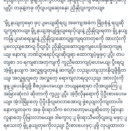
ပျပွီး တခုနဲ့တခု တိုငျပငျဆှေးနှေး ညှိနှိုငျးကွတယျ။
“မွို့နယျတှမှော ဖှင့ျမယျဆိုရငျ အခကျအခဲက မြိုးစုံနဲ့ ရငျဆို
ငျကွရတယျ။ မွို့နယျအုပျခြုပျရေးပိုငျးနဲ့ ညှိနှိုငျးရတာ မွို့နယျ
ကနြျးမာရေးမှူးနဲ့ ညှိနှိုငျးဆောငျရှကျရတာတှကေို အားလုံးကို
ပွလေညျအောငျ ဝိုငျးပွီး ညှိနှိုငျးဆောငျရှကျပေးဖို့အတှကျရ
ယျ၊ နောကျ ဘဏ်ဍာရေးပိုငျးဆိုငျရာ ထောကျပံ့မှုဖှင့ျပွီး တပ
တျစာ ၁၀ ရကျစာအတှကျကို ကူညီထောကျပံ့ပေးမယျ၊ ပွီးရငျ
အဲ့မွို့နယျက အလှူရှငျတှနေဲ့ ဆကျပွီး လညျပတျသှားနိုငျဖို့ရှိတ
ယျ၊ အလှူရှငျတှေ အလှူတှေ ရောကျလာရငျလညျး အားလုံးကို
ဖွန့ျပေးနိုငျဖို့ စီစဉျပေးမယျ။ ဘယျနရောမှာ လိုအပျခကြျ
အမြားဆုံးလဲ ဆိုတာကို ကွည့ျပွီး အဲ့ဒီ့လိုနရောကို ပိုဦးစားပေးမ
ယျ။ အဲ့ဒါမြိုးတှေ ပိုပွီးခိုငျမာလာအောငျ ဖှဲ့စညျးလိုကျတာပါ။
နောကျတခုက အခု မိုးရာသီက စလာတော့မယျဆိုတော့ ဖြားနာ
လူနာတှေ ပိုမြားလာမယျ။ ဒါကွောင့ျ မိုးရာသီမတိုငျခငျ မဖှင့ျ
ရသေးတဲ့ မွို့နယျတှကေိုလညျး ဦးစားပေးဖှင့ျဖို့ လုပျထားတ