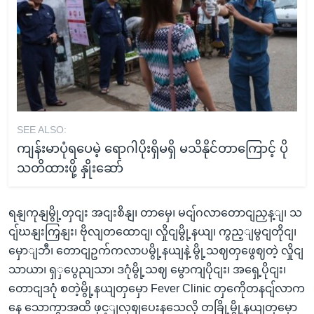
SEE ALSO:
ကျန်းမာပုံရပေမဲ့ ရောဂါပိုးရှိမရှိ မသိနိုင်တာကြောင့် ပို
သတိထားဖို့ နှိုးဆော်
ရနျကုနျမွို့တှငျး အငျးစိနျ၊ တာမှေ၊ မငျ်ဂလာတောငျညှန့ျ၊ သ
ငျ်ဃနျးကြှနျး၊ ဗိုလျတထောငျ၊ လှိုငျမွို့နယျ၊ ကွည့ျမွငျတိုငျ၊
မှောျဘီ၊ တောငျဥက်ကလာပမွို့နယျနဲ့ မွို့သဈတှဖွေဈတဲ့ လှိုငျ
သာယာ၊ ရှှပွေညျသာ၊ ဒဂုံမွို့သဈ မွောကျပိုငျး၊ အရှေ့ပိုငျး၊
တောငျဒဂုံ စတဲ့မွို့နယျတှမှော Fever Clinic တှကေိုတနငျ်လာက
နေ သောကွာအထိ ဖှင့ျလှဈပေးနသေလို တခြို့မွို့နယျတှမှော