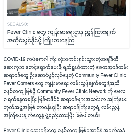
SEE ALSO:
Fever Clinic တွေ ကျန်းမာရေးဌာန ညွှန်ကြားချက်
အတိုင်းဖွင့်နိုင်ဖို့ ကြိုးစားနေကြ
COVID-19 ကပ်ရောဂါကြီး လုံးဝကင်းရှင်းသွားတဲ့အချိန်ထိ
ဆေးကုသ စောင့်ရှောက်ပေးဖို့ ရည်ရွယ်ထားတဲ့ စေတနာ့ဝန်ထမ်း
ဆရာဝန်တွေ ဦးဆောင်ဖွင့်လှစ်နေတဲ့ Community Fever Clinic
Fever Corners တွေ ကျန်းမာရေး လမ်းညွှန်ချက်တွေနဲ့အညီ
စနစ်တကျဖြစ်ဖို့ Community Fever Clinic Network ကို မေလ
၈ ရက်နေ့ကစပြီး မြန်မာနိုင်ငံ ဆရာဝန်များအသင်းက အကြံပေး
ဘုတ်အဖွဲ့အဖြစ် တာဝန်ယူပြီး ဆရာဝန်ကြီးတွေရဲ့ လမ်းညွှန်
အကြံပေးချက်တွေနဲ့ ဖွဲ့စည်းထားပြီး ဖြစ်ပါတယ်။
Fever Clinic ဆေးခန်းတွေ စနစ်တကျဖြစ်အောင်နဲ့ အခက်အခဲ