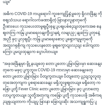
ယျ။”
အဓိက COVID-19 ကပျရောဂါ ကူးစကျပြံ့နှံ့မှုတှေ ရှိလာခြိနျ ကို
ဗဈသံသယ ရောဂါလက်ခဏာရှိတဲ့ ဖြားနာလူနာတှကေို
ဦးစားပေး ကုသပေးတာဖွဈပွီးစှန့ျပဈပစ်စညျးတှကေအစ စန
ဈတကြ ကနြျးမာရေးဝနျကွီးဌာနရဲ့ လမျးညှှနျခကြျတှနေဲ့
အညီ ဖှင့ျလှဈပွီး ကနြျးမာရေးစောင့ျရှောကျမှုတှကေို
အထူးဂရုစိုကျ ကုသပေးနတော ဖွဈကွောငျးလညျး ဒေါကျတာ
ကြောျမငျးထှနျးက ပွောပါတယျ။
“အခုအခြိနျမှာ မွို့နယျတှေ တောျတောျမြားမြားမှာ ဆေးခနျး
တှကေ မဖှင့ျကွဘူး။ COVID-19 ကာလမှာ ဆေးခနျးတှေ
တောျတောျမြားမြား ပိတျကွတယျ။ ပိတျတော့ ပွညျသူလူထု
တှအေတှကျက ပွစရာဆေးခနျး မရှိဘူးဖွဈတယျ။ မရှိတော့ က
နြောျတို့ Fever Clinic တောျတောျမြားမြား ဖှင့ျလာတော့
လာပွကွတယျ။ သူတို့အတှကျ ကနြောျတို့ ကုသပေးဖို့ အဓိကရ
ညျရှယျတာက ကိုယျပူ ဖြားနာ ခြောငျးဆိုး အသကျရှူကပြျ