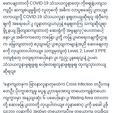
မောပနျးတာလို COVID-19 သံသယလူနာတှေ၊ ကိုဗဈနဲ့ပတျသ
ကျပွီး ဆကျစပျမှုရှိတဲ့ လူတှကေို အဓိက လာပွစခေငြျတယျ။
တကယျလို့ COVID-19 သံသယလူနာ ဖွဈတယျဆိုရငျ အဲ့ဒီ့ကေ့
ဈကို အရေးပေါျ လူနာတငျယာဉျနဲ့ စနဈတကြ သကျဆိုငျရာ
မွို့နယျ ခြိတျဆကျထားတဲ့ ဆေးရုံကို အမွနျလှှဲပေးတာပေါ့
နောျ။ အဓိကကတော့ ကနြောျတို့ ကနြျးမာရေးဝနျကွီးဌာန
က ခမြှတျထားတဲ့ စညျးမဉြျးစညျးကမျးနဲ့အညီ ဆေးခနျးတှ
ကေို လုပျထားပါတယျ။ သတျမှတျတဲ့ LeveL 2, Level 3 PPE
ဝတျစုံတှေ ဝတျရတာပေါ့နောျ။ ကွည့ျနရေငျးနဲ့ ဥပမာ
သံသယလူနာဖွဈဖွဈ ပေါ့စတဈလူနာဖွဈဖွဈ ထှကျသှားတယျ
ဆိုရငျ။
“နောကျတခုက ဖြားနာလူနာတှထေဲက Cross Infection တဦးကန
တေဦး ပိုးကူးစကျမှု မပွန့ျပှားရအောငျ တယောကျနဲ့တယော
ကျကွားမှာ အနညျးဆုံး ၆ ပပေေါ့နောျ၊ Waiting Area ထားတာ
တို့ ဆေးဖနြျးတာတို့ လုပျပါတယျ။ လူနာစောင့ျကို မခေါျခို
ငျးဘူး၊ လူနာကိုပဲ အထဲမှာ တယောကျပွီးမှ တယောကျ ဝငျခိုငျး