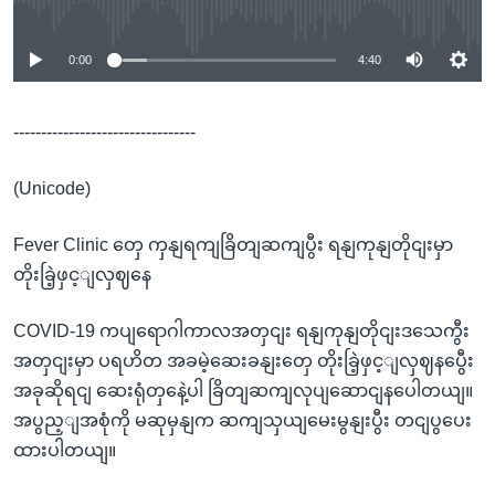
No media source currently available
0:00
4:40
---------------------------------
(Unicode)
Fever Clinic တှေ ကှနျရကျခြိတျဆကျပွီး ရနျကုနျတိုငျးမှာ
တိုးခြဲ့ဖှင့ျလှဈနေ
COVID-19 ကပျရောဂါကာလအတှငျး ရနျကုနျတိုငျးဒသေကွီး
အတှငျးမှာ ပရဟိတ အခမဲ့ဆေးခနျးတှေ တိုးခြဲ့ဖှင့ျလှဈနပွေီး
အခုဆိုရငျ ဆေးရုံတှနေဲ့ပါ ခြိတျဆကျလုပျဆောငျနပေါတယျ။
အပွည့ျအစုံကို မဆုမှနျက ဆကျသှယျမေးမွနျးပွီး တငျပွပေး
ထားပါတယျ။