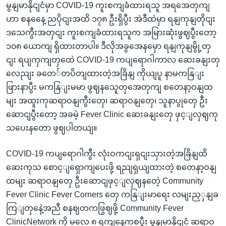
မွနျမာနိုငျငံမှာ COVID-19 ကူးစကျခံထားရသူ အရအေတှကျ
ဟာ စနနေေ့ ညပိုငျးအထိ ၁၇၈ ဦးရှိပွီး အဲဒီထဲမှာ ရနျကုနျတိုငျး
ဒသေကွီးအတှငျး ကူးစကျခံထားရသူက အမြားဆုံးဖွဈပွီးတော့
၁၀၈ ယောကျ ရှိထားတာပါ။ ဒီလိုအခွအေနမှော ရနျကုနျမွို့တှ
ငျး ရပျကှကျတှထေဲ COVID-19 ကပျရောဂါကာလ ဆေးခနျးတှ
လေညျး ခတေ်တပိတျထားတဲ့အခြိနျ ကိုယျပူ နာမကနြျး
ဖြားနာပွီး မကနြျးမမာ ဖွဈနသေူတှအေတှကျ စတေနာ့ဝနျထ
မျး အထူးကုဆရာဝနျကွီးတှေ၊ ဆရာဝနျတှေ၊ သူနာပွုတှေ ဦး
ဆောငျပွီးတော့ အခမဲ့ Fever Clinic ဆေးခနျးတှေ ဖှင့ျလှဈကု
သပေးနတော ဖွဈပါတယျ။
COVID-19 ကပျရောဂါကွီး လုံးဝကငျးရှငျးသှားတဲ့အခြိနျထိ
ဆေးကုသ စောင့ျရှောကျပေးဖို့ ရညျရှယျထားတဲ့ စတေနာ့ဝနျ
ထမျး ဆရာဝနျတှေ ဦးဆောငျဖှင့ျလှဈနတေဲ့ Community
Fever Clinic Fever Corners တှေ ကနြျးမာရေး လမျးညှှနျခ
ကြျတှနေဲ့အညီ စနဈတကဖြွဈဖို့ Community Fever
ClinicNetwork ကို မလေ ၈ ရကျနေ့ကစပွီး မွနျမာနိုငျငံ ဆရာဝ