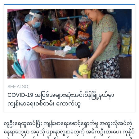
SEE ALSO:
COVID-19 အဖြစ်အများဆုံးအင်းစိန်မြို့နယ်မှာ
ကျန်းမာရေးစစ်တမ်း ကောက်ယူ
လူဦးရေထူထပ်ပြီး ကျန်းမာရေးစောင့်ရှောက်မှု အထူးလိုအပ်တဲ့
နေရာတွေမှာ အခုလို ဖျားနာလူနာတွေကို အဓိကဦးစားပေး ကုနိုင်