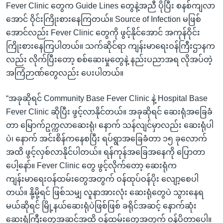
Fever Clinic တွေက Guide Lines တွေနဲ့အညီ ပိုပြီး စနစ်ကျလာ
အောင် ဝိုင်းကြိုးစားနေကြတယ်။ Source of Infection မဖြစ်
အောင်လည်း Fever Clinic တွေကို ဖွင့်နိုင်အောင် အကုန်ဝိုင်း
ကြိုးစားနေကြပါတယ်။ သက်ဆိုင်ရာ ကျန်းမာရေးဝန်ကြီးဌာနက
လည်း လိုက်ပြီးတော့ စစ်ဆေးမှုတွေနဲ့ နည်းပညာအရ လိုအပ်တဲ့
အကြံဉာဏ်တွေလည်း ပေးပါတယ်။
“အခုဆိုရင် Community Base Fever Clinic နဲ့ Hospital Base
Fever Clinic ဆိုပြီး ဖွင့်လာနိုင်တယ်။ အခုဆိုရင် ဆေးရုံအခြေခံ
တာ မြောက်ဥက္ကလာဆေးရုံ၊ နောက် သန်လျင်မှာလည်း ဆေးရုံပါ
ပဲ၊ နောက် အင်းစိန်ကနေစပြီး ရပ်ရွာအခြေခံတာ ၁၅ ခုလောက်
အထိ ဖွင့်လှစ်လာနိုင်ပါတယ်။ ရန်ကုန်အခြေအနေကို ပြောတာ
ပေါ့နော်။ Fever Clinic တွေ ဖွင့်လိုက်တော့ ဆေးရုံက
ကျန်းမာရေးဝန်ထမ်းတွေအတွက် ဝန်ထုပ်ဝန်ပိုး လျော့စေပါ
တယ်။ နို့မို့ရင် ဖြစ်သမျှ လူနာအားလုံး ဆေးရုံတွေပဲ သွားနေရ
မယ်ဆိုရင် မြို့နယ်ဆေးရုံပဲဖြစ်ဖြစ် ခရိုင်အဆင့် နောက်ဆုံး
ဆေးရုံကြီးတွေအဆင့်အထိ ဝန်ထမ်းတွေအတွက် ဝန်ပိတာပေါ့။