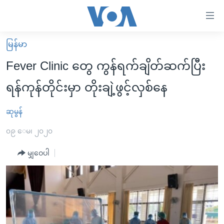
သုံး
ရ
လွယ်ကူ
မြန်မာ
မူလစာမျက်နှာ
စေ
Fever Clinic တွေ ကွန်ရက်ချိတ်ဆက်ပြီး
မြန်မာ
သည့်
ရန်ကုန်တိုင်းမှာ တိုးချဲ့ဖွင့်လှစ်နေ
ကမ္ဘာ့သတင်းများ
Link
ဗွီဒီယို
နိုင်ငံတကာ
ဆုမွန်
များ
သတင်းလွတ်လပ်ခွင့်
အမေရိကန်
၀၉ ေမ၊ ၂၀၂၀
ပင်မ
ရပ်ဝန်းတခု လမ်းတခု အလွန်
တရုတ်
အကြောင်းအရာ
မျှဝေပါ
သို့
အင်္ဂလိပ်စာလေ့လာမယ်
အစ္စရေး-ပါလက်စတိုင်း
ကျော်
အပတ်စဉ်ကဏ္ဍများ
အမေရိကန်သုံးအီဒီယံ
ကြည့်
ရေဒီယိုနှင့်ရုပ်သံ အချက်အလက်များ
မကြေးမုံရဲ့ အင်္ဂလိပ်စာ
ရေဒီယို
ရန်
ပင်မ
ရေဒီယို/တီဗွီအစီအစဉ်
ရုပ်ရှင်ထဲက အင်္ဂလိပ်စာ
တီဗွီ