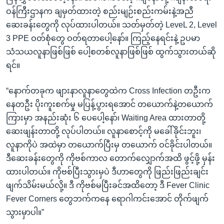
ဝန်ကြီးဌာနက ချမှတ်ထားတဲ့ စည်းမျဉ်းစည်းကမ်းနဲ့အညီ
ဆေးခန်းတွေကို လုပ်ထားပါတယ်။ သတ်မှတ်တဲ့ LeveL 2, Level
3 PPE ဝတ်စုံတွေ ဝတ်ရတာပေါ့နော်။ ကြည့်နေရင်းနဲ့ ဥပမာ
သံသယလူနာဖြစ်ဖြစ် ပေါ့စတစ်လူနာဖြစ်ဖြစ် ထွက်သွားတယ်ဆို
ရင်။
“နောက်တခုက ဖျားနာလူနာတွေထဲက Cross Infection တဦးက
နေတဦး ပိုးကူးစက်မှု မပြန့်ပွားရအောင် တယောက်နဲ့တယောက်
ကြားမှာ အနည်းဆုံး ၆ ပေပေါ့နော်၊ Waiting Area ထားတာတို့
ဆေးဖျန်းတာတို့ လုပ်ပါတယ်။ လူနာစောင့်ကို မခေါ်ခိုင်းဘူး၊
လူနာကိုပဲ အထဲမှာ တယောက်ပြီးမှ တယောက် ဝင်ခိုင်းပါတယ်။
ဒီဆေးခန်းတွေကို ကိုဗစ်ကာလ တောက်လျှောက်အထိ ဖွင့်ဖို့ မှန်း
ထားပါတယ်။ ကိုဗစ်ပြီးသွားမှပဲ ဒီဟာတွေကို ဖြည်းဖြည်းချင်း
ဖျက်သိမ်းမယ်လို့။ ဒီ ကိုဗစ်မပြီးခင်အထိတော့ ဒီ Fever Clinic
Fever Corners တွေဘက်ကနေ ရောဂါကင်းအောင် တိုက်ဖျက်
သွားမှာပါ။”