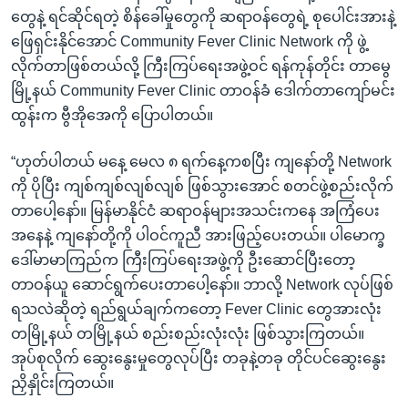
တွေနဲ့ ရင်ဆိုင်ရတဲ့ စိန်ခေါ်မှုတွေကို ဆရာဝန်တွေရဲ့ စုပေါင်းအားနဲ့
ဖြေရှင်းနိုင်အောင် Community Fever Clinic Network ကို ဖွဲ့
လိုက်တာဖြစ်တယ်လို့ ကြီးကြပ်ရေးအဖွဲ့ဝင် ရန်ကုန်တိုင်း တာမွေ
မြို့နယ် Community Fever Clinic တာဝန်ခံ ဒေါက်တာကျော်မင်း
ထွန်းက ဗွီအိုအေကို ပြောပါတယ်။
“ဟုတ်ပါတယ် မနေ့ မေလ ၈ ရက်နေ့ကစပြီး ကျနော်တို့ Network
ကို ပိုပြီး ကျစ်ကျစ်လျစ်လျစ် ဖြစ်သွားအောင် စတင်ဖွဲ့စည်းလိုက်
တာပေါ့နော်။ မြန်မာနိုင်ငံ ဆရာဝန်များအသင်းကနေ အကြံပေး
အနေနဲ့ ကျနော်တို့ကို ပါဝင်ကူညီ အားဖြည့်ပေးတယ်။ ပါမောက္ခ
ဒေါ်မာမာကြည်က ကြီးကြပ်ရေးအဖွဲ့ကို ဦးဆောင်ပြီးတော့
တာဝန်ယူ ဆောင်ရွက်ပေးတာပေါ့နော်။ ဘာလို့ Network လုပ်ဖြစ်
ရသလဲဆိုတဲ့ ရည်ရွယ်ချက်ကတော့ Fever Clinic တွေအားလုံး
တမြို့နယ် တမြို့နယ် စည်းစည်းလုံးလုံး ဖြစ်သွားကြတယ်။
အုပ်စုလိုက် ဆွေးနွေးမှုတွေလုပ်ပြီး တခုနဲ့တခု တိုင်ပင်ဆွေးနွေး
ညှိနှိုင်းကြတယ်။