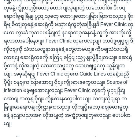
တှနေဲ့ ကွိုတငျပွီးတော့ ထောကျလှမျးတဲ့ သဘောပါပဲ။ ဒီကပျ
ရောဂါဖွဈခြိနျ ပွညျသူတှေ တောျတောျမြားမြားကလညျး စိုး
ရိမျစိတျတှနေဲ့ ဆေးရုံကို မသှားရဲကွတဲ့အခြိနျဒီ Fever Clinic တှ
ဟော ကွားခံကုသပေးနိုငျတဲ့ နရောတခုအနနေဲ့ သူတို့ အားကိုးလို့
ရလာတာပေါ့နောျ။ Fever Clinic တှကေလညျး ဘာပဲဖွဈဖွဈ ဒီ
ကိုဗဈကို သံသယလူနာအနနေဲ့ တှေ့လာမယျ။ ကိုဗဈသံသယရှိ
လာရငျ ဆေးရုံတှကေို ခကြျခငြျးညှှနျးပို့နိုငျတယျ။ ဆေးရုံ
ပို့တာနဲ့ လိုအပျတဲ့ ဆေးကုသမှုတှေ ဆေးစဈမှုတှေ ယူနိုငျတ
ယျ။ အခုဆိုရငျ Fever Clinic တှကေ Guide Lines တှနေဲ့အညီ
ပိုပွီး စနဈကလြာအောငျ ဝိုငျးကွိုးစားနကွေတယျ။ Source of
Infection မဖွဈအောငျလညျး Fever Clinic တှကေို ဖှင့ျနိုငျ
အောငျ အကုနျဝိုငျး ကွိုးစားနကွေပါတယျ။ သကျဆိုငျရာ က
နြျးမာရေးဝနျကွီးဌာနကလညျး လိုကျပွီးတော့ စဈဆေးမှုတှ
နေဲ့ နညျးပညာအရ လိုအပျတဲ့ အကွံဉာဏျတှလေညျး ပေးပါတ
ယျ။