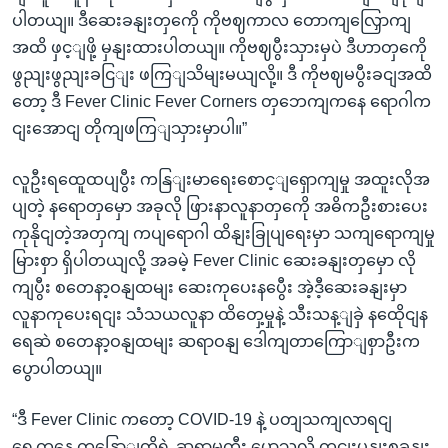
ပါတယျ။ ဒီဆေးခနျးတှကေို ကိုဗဈကာလ တောကျလြှောကျ
အထိ ဖှင့ျဖို့ မှနျးထားပါတယျ။ ကိုဗဈပွီးသှားမှပဲ ဒီဟာတှကေို
ဖွညျးဖွညျးခငြျး ဖကြျသိမျးမယျလို့။ ဒီ ကိုဗဈမပွီးခငျအထိ
တော့ ဒီ Fever Clinic Fever Corners တှဘေကျကနေ ရောဂါက
ငျးအောငျ တိုကျဖကြျသှားမှာပါ။”
လူဦးရထေူထပျပွီး ကနြျးမာရေးစောင့ျရှောကျမှု အထူးလိုအ
ပျတဲ့ နရောတှမှော အခုလို ဖြားနာလူနာတှကေို အဓိကဦးစားပေး
ကုနိုငျတဲ့အတှကျ ကပျရောဂါ ထိနျးခြုပျရေးမှာ သကျရောကျမှု
မြားစှာ ရှိပါတယျလို့ အခမဲ့ Fever Clinic ဆေးခနျးတှမှော လို
ကျပွီး စတေနာ့ဝနျထမျး ဆေးကုပေးနပွေီး အဲ့ဒီ့ဆေးခနျးမှာ
လူနာကုပေးရငျး သံသယလူနာ ထိတှေ့မှုနဲ့ သီးသန့ျခှဲ နထေိုငျန
ရေဆဲ စတေနာ့ဝနျထမျး ဆရာဝနျ ဒေါကျတာကြောျစှာဦးက
ပွောပါတယျ။
“ဒီ Fever Clinic ကတော့ COVID-19 နဲ့ ပတျသကျလာရငျ
ရှေ့ကနေ ကနြောျတို့ရဲ့ ဆရာမကွီး ပွောသလို ကငျးပုနျးစခနျး