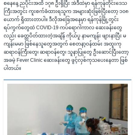
စနေနေ့ ညပိုင်းအထိ ၁၇၈ ဦးရှိပြီး အဲဒီထဲမှာ ရန်ကုန်တိုင်းဒေသ
ကြီးအတွင်း ကူးစက်ခံထားရသူက အများဆုံးဖြစ်ပြီးတော့ ၁၀၈
ယောက် ရှိထားတာပါ။ ဒီလိုအခြေအနေမှာ ရန်ကုန်မြို့တွင်း
ရပ်ကွက်တွေထဲ COVID-19 ကပ်ရောဂါကာလ ဆေးခန်းတွေ
လည်း ခေတ္တပိတ်ထားတဲ့အချိန် ကိုယ်ပူ နာမကျန်း ဖျားနာပြီး မ
ကျန်းမမာ ဖြစ်နေသူတွေအတွက် စေတနာ့ဝန်ထမ်း အထူးကု
ဆရာဝန်ကြီးတွေ၊ ဆရာဝန်တွေ၊ သူနာပြုတွေ ဦးဆောင်ပြီးတော့
အခမဲ့ Fever Clinic ဆေးခန်းတွေ ဖွင့်လှစ်ကုသပေးနေတာ ဖြစ်
ပါတယ်။