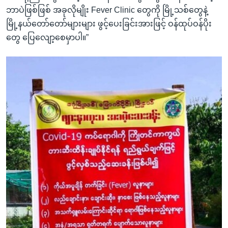
ဘာပဲဖြစ်ဖြစ် အခုလိုမျိုး Fever Clinic တွေကို မြို့သစ်တွေနဲ့
မြို့နယ်တော်တော်များများ ဖွင့်ပေးခြင်းအားဖြင့် ဝန်ထုပ်ဝန်ပိုး
တွေ ပြေလျော့စေမှာပါ။”