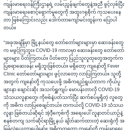
ကျန်းမာရေးဝန်ကြီးဌာနရဲ့ လမ်းညွှန်ချက်တွေနဲ့အညီ ဖွင့်လှစ်ပြီး
ကျန်းမာရေးစောင့်ရှောက်မှုတွေကို အထူးဂရုစိုက် ကုသပေးနေ
တာ ဖြစ်ကြောင်းလည်း ဒေါက်တာကျော်မင်းထွန်းက ပြောပါ
တယ်။
“အခုအချိန်မှာ မြို့နယ်တွေ တော်တော်များများမှာ ဆေးခန်းတွေ
က မဖွင့်ကြဘူး။ COVID-19 ကာလမှာ ဆေးခန်းတွေ တော်တော်
များများ ပိတ်ကြတယ်။ ပိတ်တော့ ပြည်သူလူထုတွေအတွက်က
ပြစရာဆေးခန်း မရှိဘူးဖြစ်တယ်။ မရှိတော့ ကျနော်တို့ Fever
Clinic တော်တော်များများ ဖွင့်လာတော့ လာပြကြတယ်။ သူတို့
အတွက် ကျနော်တို့ ကုသပေးဖို့ အဓိကရည်ရွယ်တာက ကိုယ်ပူ
ဖျားနာ ချောင်းဆိုး အသက်ရှူကျပ် မောပန်းတာလို COVID-19
သံသယလူနာတွေ၊ ကိုဗစ်နဲ့ပတ်သက်ပြီး ဆက်စပ်မှုရှိတဲ့ လူတွေ
ကို အဓိက လာပြစေချင်တယ်။ တကယ်လို့ COVID-19 သံသယ
လူနာ ဖြစ်တယ်ဆိုရင် အဲ့ဒီ့ကေ့စ်ကို အရေးပေါ် လူနာတင်ယာဉ်နဲ့
စနစ်တကျ သက်ဆိုင်ရာမြို့နယ် ချိတ်ဆက်ထားတဲ့ ဆေးရုံကို အ
မြန်လွှဲပေးတာပေါ့နော်။ အဓိကကတော့ ကျနော်တို့ ကျန်းမာရေး