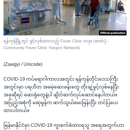
အ
သုတပဒေသာ အင်္ဂလိပ်စာ
ညွန်း
Learning English
စာမျက်နှာ
သို့
ဗွီအိုအေ လူမှုကွန်ယက်များ
ကျော်
ကြည့်
ရန်ကုန်မြို့တွင် ဖွင့်လှစ်ထားသည့် Fever Clinic တခု။ (ဓာတ်ပုံ -
Community Fever Clinic Yangon Network)
ရန်
ဘာသာစကားများ
ရှာဖွေ
(Zawgyi / Unicode)
ရန်
နေရာ
COVID-19 ကပ်ရောဂါကာလအတွင်း ရန်ကုန်တိုင်းဒေသကြီး
သို့
အတွင်းမှာ ပရဟိတ အခမဲ့ဆေးခန်းတွေ တိုးချဲ့ဖွင့်လှစ်နေပြီး
ကျော်
အခုဆိုရင် ဆေးရုံတွေနဲ့ပါ ချိတ်ဆက်လုပ်ဆောင်နေပါတယ်။
ရန်
အပြည့်အစုံကို မဆုမွန်က ဆက်သွယ်မေးမြန်းပြီး တင်ပြပေး
ထားပါတယ်။
မြန်မာနိုင်ငံမှာ COVID-19 ကူးစက်ခံထားရသူ အရေအတွက်ဟာ