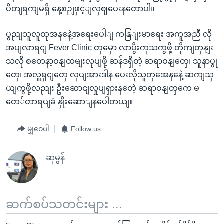
ပိတျရကျမရှိ နေ့စဉျဖှင့ျလှဈပေးနတောပါ။
ပွညျသူလူထုအနနေဲ့အရေးပေါျ ကနြျးမာရေး အကူအညီ လို
အပျလာရငျ Fever Clinic တှမှော လာပွီးကုသကွဖို့ တိုကျတှနျး
သလို စတေနာ့ဝနျထမျးလုပျဖို့ ဆန်ဒရှိတဲ့ ဆရာဝနျတှေ၊ သူနာပွု
တှေ၊ အလှူရှငျတှေ လုပျအားဒါန ပေးလိုသူတှအေနနေဲ့ ဆကျသှ
ယျကွဖို့လညျး ဦးဆောငျလှုပျရှားနတေဲ့ ဆရာဝနျတှကေ မ
တေ်တာရပျခံ နှိုးဆောျနပေါတယျ။
မျှဝေပါ
Follow us
ဆုမွန်
ဆက်စပ်သတင်းများ ...