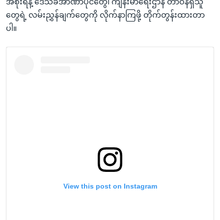
အစိုးရနဲ့ ဒေသခံအာဏာပိုင်တွေ၊ ကျန်းမာရေးဌာန တာဝန်ရှိသူ
တွေရဲ့ လမ်းညွှန်ချက်တွေကို လိုက်နာကြဖို့ တိုက်တွန်းထားတာ
ပါ။