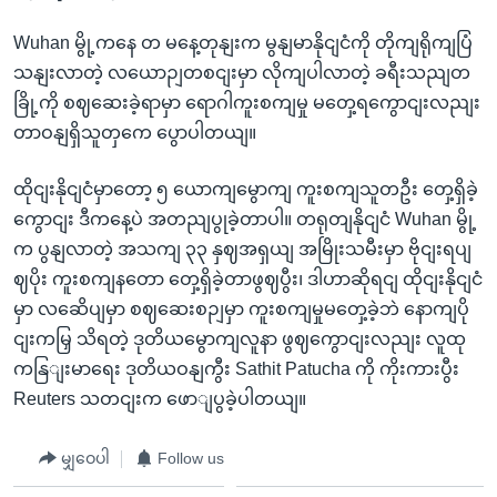
Wuhan မွို့ကနေ တ မနေ့တုနျးက မွနျမာနိုငျငံကို တိုကျရိုကျပြံ
သနျးလာတဲ့ လယောဉျတစငျးမှာ လိုကျပါလာတဲ့ ခရီးသညျတ
ခြို့ကို စဈဆေးခဲ့ရာမှာ ရောဂါကူးစကျမှု မတှေ့ရကွောငျးလညျး
တာဝနျရှိသူတှကေ ပွောပါတယျ။
ထိုငျးနိုငျငံမှာတော့ ၅ ယောကျမွောကျ ကူးစကျသူတဦး တှေ့ရှိခဲ့
ကွောငျး ဒီကနေ့ပဲ အတညျပွုခဲ့တာပါ။ တရုတျနိုငျငံ Wuhan မွို့
က ပွနျလာတဲ့ အသကျ ၃၃ နှဈအရှယျ အမြိုးသမီးမှာ ဗိုငျးရပျ
ဈပိုး ကူးစကျနတော တှေ့ရှိခဲ့တာဖွဈပွီး၊ ဒါဟာဆိုရငျ ထိုငျးနိုငျငံ
မှာ လဆေိပျမှာ စဈဆေးစဉျမှာ ကူးစကျမှုမတှေ့ခဲ့ဘဲ နောကျပို
ငျးကမြှ သိရတဲ့ ဒုတိယမွောကျလူနာ ဖွဈကွောငျးလညျး လူထု
ကနြျးမာရေး ဒုတိယဝနျကွီး Sathit Patucha ကို ကိုးကားပွီး
Reuters သတငျးက ဖောျပွခဲ့ပါတယျ။
မျှဝေပါ
Follow us