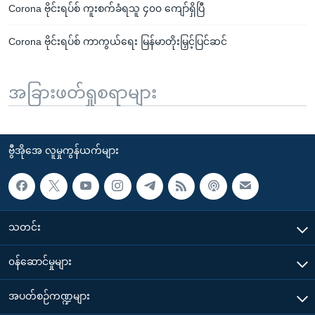
Corona ဗိုင်းရပ်စ် ကူးစက်ခံရသူ ၄၀၀ ကျော်ရှိပြီ
Corona ဗိုင်းရပ်စ် ကာကွယ်ရေး မြန်မာတိုးမြှင့်ပြင်ဆင်
အခြားဖတ်ရှုစရာများ
ဗွီအိုအေ လူမှုကွန်ယက်များ
သတင်း
၀န်ဆောင်မှုများ
အပတ်စဉ်ကဏ္ဍများ