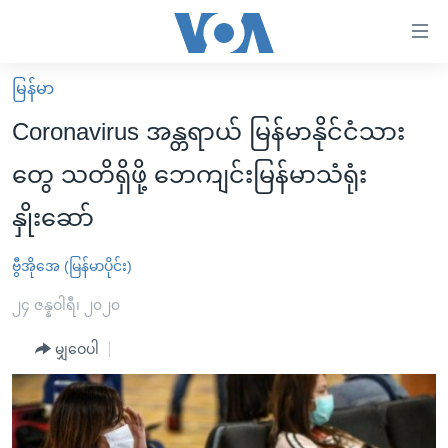
သုံး
ရ
လွယ်ကူ
မြန်မာ
မူလစာမျက်နှာ
စေ
Coronavirus အန္တရာယ် မြန်မာနိုင်ငံသား
မြန်မာ
သည့်
တွေ သတိရှိဖို့ ဘေကျင်းမြန်မာသံရုံး
ကမ္ဘာ့သတင်းများ
Link
နှိုးဆော်
ဗွီဒီယို
နိုင်ငံတကာ
များ
သတင်းလွတ်လပ်ခွင့်
အမေရိကန်
ပင်မ
ဗွီအိုအေ (မြန်မာပိုင်း)
ရပ်ဝန်းတခု လမ်းတခု အလွန်
တရုတ်
အကြောင်းအရာ
၂၄ ဇန္နဝါရီ၊ ၂၀၂၀
သို့
အင်္ဂလိပ်စာလေ့လာမယ်
အစ္စရေး-ပါလက်စတိုင်း
ကျော်
မျှဝေပါ
အပတ်စဉ်ကဏ္ဍများ
အမေရိကန်သုံးအီဒီယံ
ကြည့်
ရေဒီယိုနှင့်ရုပ်သံ အချက်အလက်များ
မကြေးမုံရဲ့ အင်္ဂလိပ်စာ
ရေဒီယို
ရန်
ပင်မ
ရေဒီယို/တီဗွီအစီအစဉ်
ရုပ်ရှင်ထဲက အင်္ဂလိပ်စာ
တီဗွီ