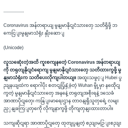
..................
Coronavirus အန်တရာယျ မွနျမာနိုငျငံသားတှေ သတိရှိဖို့ ဘ
ကေငြျးမွနျမာသံရုံး နှိုးဆောျ
(Unicode)
လူသဆေုံးတဲ့အထိ ကူးစကျနတေဲ့ Coronavirus အန်တရာယျ
ကို တရုတျနိုငျငံရောကျ မွနျမာနိုငျငံသားတှေ သတိထားကွဖို့ မွ
နျမာသံရုံးက သတိပေးလိုကျပါတယျ။
အထူးသဖွင့ျ Hubei ပွ
ညျနယျထဲက ရောဂါပိုး စတငျပြံ့နှံ့ခဲ့တဲ့ Wuhan မွို့မှာ နထေိုငျ
ကွတဲ့ မွနျမာနိုငျငံသားတှေ အနနေဲ့ တရုတျအစိုးရနဲ့ ဒသေခံ
အာဏာပိုငျတှေ၊ ကနြျးမာရေးဌာန တာဝနျရှိသူတှရေဲ့ လမျး
ညှှနျခကြျတှကေို လိုကျနာကွဖို့ တိုကျတှနျးထားတာပါ။
သကျဆိုငျရာ အာဏာပိုငျတှေ ထုတျပွနျတဲ့ စညျးမဉြျးစညျး