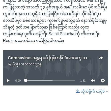
ကြောင်း ဒီကနေ့ပဲ အတည်ပြုခဲ့တာပါ။ တရုတ်နိုင်ငံ Wuhan မြို့
က ပြန်လာတဲ့ အသက် ၃၃ နှစ်အရွယ် အမျိုးသမီးမှာ ဗိုင်းရပ်စ်ပိုး
ကူးစက်နေတာ တွေ့ရှိခဲ့တာဖြစ်ပြီး၊ ဒါဟာဆိုရင် ထိုင်းနိုင်ငံမှာ
လေဆိပ်မှာ စစ်ဆေးစဉ်မှာ ကူးစက်မှုမတွေ့ခဲ့ဘဲ နောက်ပိုင်းကျမှ
သိရတဲ့ ဒုတိယမြောက်လူနာ ဖြစ်ကြောင်းလည်း လူထု
ကျန်းမာရေး ဒုတိယဝန်ကြီး Sathit Patucha ကို ကိုးကားပြီး
Reuters သတင်းက ဖော်ပြခဲ့ပါတယ်။
Coronavirus အန္တရာယ် မြန်မာနိုင်ငံသားတွေ သတိရှိဖို့ ဘေကျင်းမြန်မာသံရုံး နှိုးဆော်
by
ဗွီအိုအေသတင်းဌာန
No media source currently available
0:00
1:31
တိုက်ရိုက် လင့်ခ်