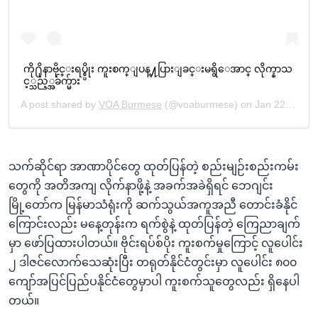
သက်ဆိုင်ရာ အာဏာပိုင်တွေ ထုတ်ပြန်တဲ့ စည်းမျဉ်းစည်းကမ်း
တွေကို အတိအကျ လိုက်နာဖို့နဲ့ အခက်အခဲရှိရင် ဘေဂျင်း
မြို့တော်က မြန်မာသံရုံးကို ဆက်သွယ်အကူအညီ တောင်းခံနိုင်
ကြောင်းလည်း မနေ့တုန်းက ရက်စွဲနဲ့ ထုတ်ပြန်တဲ့ ကြေညာချက်
မှာ ဖော်ပြထားပါတယ်။ ဗိုင်းရပ်စ်ပိုး ကူးစက်မှုကြောင့် လူပေါင်း
၂ ဒါဇင်လောက်သေဆုံးပြီး တရုတ်နိုင်ငံတွင်းမှာ လူပေါင်း ၈၀၀
ကျော်အပြင်ပြည်ပနိုင်ငံတွေမှာပါ ကူးစက်သူတွေလည်း ရှိနေပါ
တယ်။