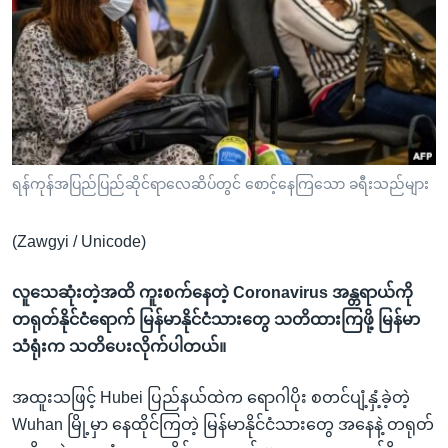
အ
သုတပဒေသာ အင်္ဂလိပ်စာ
ညွန်း
Learning English
စာမျက်နှာ
သို့
ဗွီအိုအေ လူမှုကွန်ယက်များ
ကျော်
ကြည့်
ရန်
ဘာသာစကားများ
ရန်ကုန်အပြည်ပြည်ဆိုင်ရာလေဆိပ်တွင် စောင့်နေကြသော ခရီးသည်များ
ရှာဖွေ
ရန်
(Zawgyi / Unicode)
နေရာ
သို့
လူသေဆုံးတဲ့အထိ ကူးစက်နေတဲ့ Coronavirus အန္တရာယ်ကို
ကျော်
တရုတ်နိုင်ငံရောက် မြန်မာနိုင်ငံသားတွေ သတိထားကြဖို့ မြန်မာ
ရန်
သံရုံးက သတိပေးလိုက်ပါတယ်။
အထူးသဖြင့် Hubei ပြည်နယ်ထဲက ရောဂါပိုး စတင်ပျံ့နှံ့ခဲ့တဲ့
Wuhan မြို့မှာ နေထိုင်ကြတဲ့ မြန်မာနိုင်ငံသားတွေ အနေနဲ့ တရုတ်