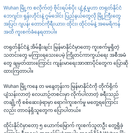
Wuhan မြို့က စလိုက်တဲ့ ဗိုင်းရပ်စ်ပိုး ပျံ့နှံ့မှုဟာ တရုတ်နိုင်ငံ
ဘေဂျင်း၊ ရှန်းဟိုင်းနဲ့ ဂွမ်ဒေါင်း ပြည်နယ်တွေလို မြို့ကြီးတွေ
အပြင်၊ ဂျပန်၊ တောင်ကိုရီးယား၊ ထိုင်း၊ ထိုင်ဝမ်နဲ့ အမေရိကန်
အထိ ကူးစက်ခံနေရတာပါ။
တရုတ်နိုင်ငံနဲ့ အိမ်နီးချင်း မြန်မာနိုင်ငံမှာတော့ ကူးစက်မှုရှိတဲ့
သတင်းတွေ မကြားရသေးပေမဲ့ ကြိုတင်ကာကွယ်ရေး အစီအမံ
တွေ ချမှတ်ထားကြောင်း ကျန်းမာရေးအာဏာပိုင်တွေက ပြောဆို
ထားကြတာပါ။
Wuhan မြို့ကနေ တ မနေ့တုန်းက မြန်မာနိုင်ငံကို တိုက်ရိုက်
ပျံသန်းလာတဲ့ လေယာဉ်တစင်းမှာ လိုက်ပါလာတဲ့ ခရီးသည်
တချို့ကို စစ်ဆေးခဲ့ရာမှာ ရောဂါကူးစက်မှု မတွေ့ရကြောင်း
လည်း တာဝန်ရှိသူတွေက ပြောပါတယ်။
ထိုင်းနိုင်ငံမှာတော့ ၅ ယောက်မြောက် ကူးစက်သူတဦး တွေ့ရှိခဲ့