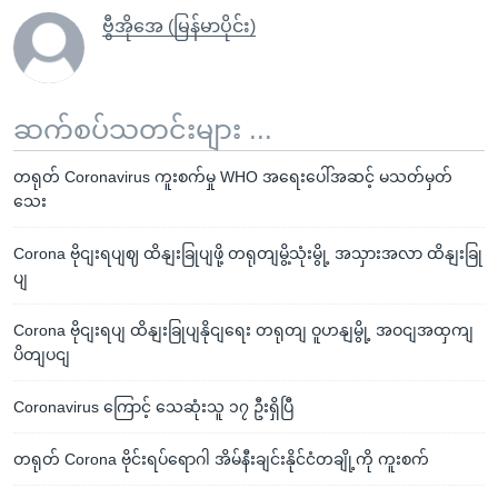
ဗွီအိုအေ (မြန်မာပိုင်း)
ဆက်စပ်သတင်းများ ...
တရုတ် Coronavirus ကူးစက်မှု WHO အရေးပေါ်အဆင့် မသတ်မှတ်
သေး
Corona ဗိုငျးရပျဈ ထိနျးခြုပျဖို့ တရုတျမွိ့သုံးမွို့ အသှားအလာ ထိနျးခြု
ပျ
Corona ဗိုငျးရပျ ထိနျးခြုပျနိုငျရေး တရုတျ ဝူဟနျမွို့ အဝငျအထှကျ
ပိတျပငျ
Coronavirus ကြောင့် သေဆုံးသူ ၁၇ ဦးရှိပြီ
တရုတ် Corona ဗိုင်းရပ်ရောဂါ အိမ်နီးချင်းနိုင်ငံတချို့ကို ကူးစက်