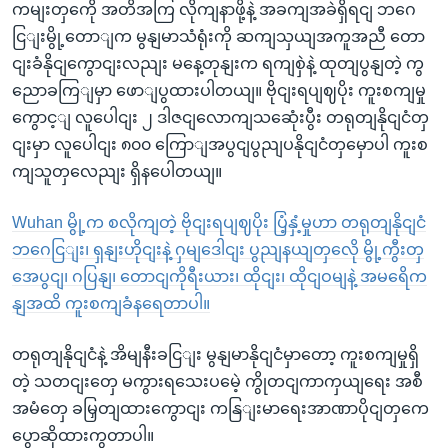
ကမျးတှကေို အတိအကြ လိုကျနာဖို့နဲ့ အခကျအခဲရှိရငျ ဘဂေ
ငြျးမွို့တောျက မွနျမာသံရုံးကို ဆကျသှယျအကူအညီ တော
ငျးခံနိုငျကွောငျးလညျး မနေ့တုနျးက ရကျစှဲနဲ့ ထုတျပွနျတဲ့ ကွ
ညောခကြျမှာ ဖောျပွထားပါတယျ။ ဗိုငျးရပျဈပိုး ကူးစကျမှု
ကွောင့ျ လူပေါငျး ၂ ဒါဇငျလောကျသဆေုံးပွီး တရုတျနိုငျငံတှ
ငျးမှာ လူပေါငျး ၈၀၀ ကြောျအပွငျပွညျပနိုငျငံတှမှောပါ ကူးစ
ကျသူတှလေညျး ရှိနပေါတယျ။
Wuhan မွို့က စလိုကျတဲ့ ဗိုငျးရပျဈပိုး ပြံ့နှံ့မှုဟာ တရုတျနိုငျငံ
ဘဂေငြျး၊ ရှနျးဟိုငျးနဲ့ ဂှမျဒေါငျး ပွညျနယျတှလေို မွို့ကွီးတှ
အေပွငျ၊ ဂပြနျ၊ တောငျကိုရီးယား၊ ထိုငျး၊ ထိုငျဝမျနဲ့ အမရေိက
နျအထိ ကူးစကျခံနရေတာပါ။
တရုတျနိုငျငံနဲ့ အိမျနီးခငြျး မွနျမာနိုငျငံမှာတော့ ကူးစကျမှုရှိ
တဲ့ သတငျးတှေ မကွားရသေးပမေဲ့ ကွိုတငျကာကှယျရေး အစီ
အမံတှေ ခမြှတျထားကွောငျး ကနြျးမာရေးအာဏာပိုငျတှကေ
ပွောဆိုထားကွတာပါ။