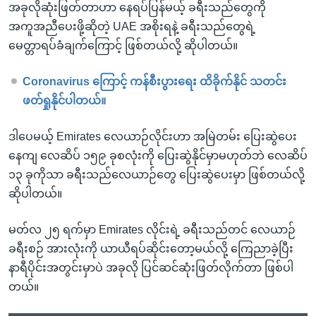
အခုလိုဆုံးဖြတ်တာဟာ နေရပ်ပြန်မယ့် ခရီးသည်တွေကို
အကူအညီပေးဖို့ဆိုတဲ့ UAE အစိုးရနဲ့ ခရီးသည်တွေရဲ့
မေတ္တာရပ်ခံချက်ကြောင့် ဖြစ်တယ်လို့ ဆိုပါတယ်။
Coronavirus ကြောင့် ကန်စီးပွားရေး ထိခိုက်နိုင် သတင်း
ဖတ်ရှုနိုင်ပါတယ်။
ဒါပေမယ့် Emirates လေယာဉ်လိုင်းဟာ အမြဲတမ်း ပြေးဆွဲပေး
နေကျ လေဆိပ် ၁၅၉ ခုစလုံးကို ပြေးဆွဲနိုင်မှာမဟုတ်ဘဲ လေဆိပ်
၁၃ ခုကိုသာ ခရီးသည်လေယာဉ်တွေ ပြေးဆွဲပေးမှာ ဖြစ်တယ်လို့
ဆိုပါတယ်။
မတ်လ ၂၅ ရက်မှာ Emirates လိုင်းရဲ့ ခရီးသည်တင် လေယာဉ်
ခရီးစဉ် အားလုံးကို ယာယီရပ်ဆိုင်းတော့မယ်လို့ ကြေညာခဲ့ပြီး
နာရီပိုင်းအတွင်းမှာပဲ အခုလို ပြင်ဆင်ဆုံးဖြတ်လိုက်တာ ဖြစ်ပါ
တယ်။