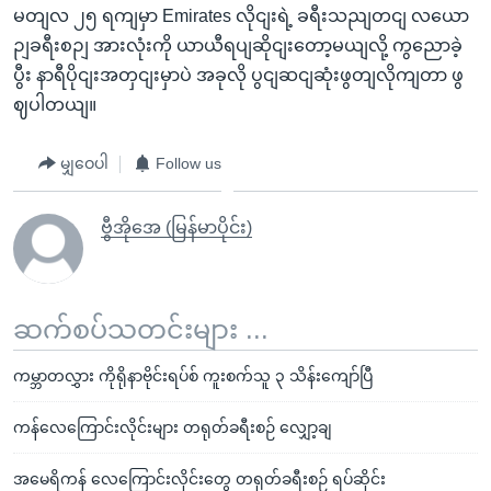
မတျလ ၂၅ ရကျမှာ Emirates လိုငျးရဲ့ ခရီးသညျတငျ လယော
ဉျခရီးစဉျ အားလုံးကို ယာယီရပျဆိုငျးတော့မယျလို့ ကွညောခဲ့
ပွီး နာရီပိုငျးအတှငျးမှာပဲ အခုလို ပွငျဆငျဆုံးဖွတျလိုကျတာ ဖွ
ဈပါတယျ။
မျှဝေပါ
Follow us
ဗွီအိုအေ (မြန်မာပိုင်း)
ဆက်စပ်သတင်းများ ...
ကမ္ဘာတလွှား ကိုရိုနာဗိုင်းရပ်စ် ကူးစက်သူ ၃ သိန်းကျော်ပြီ
ကန်လေကြောင်းလိုင်းများ တရုတ်ခရီးစဉ် လျှော့ချ
အမေရိကန် လေကြောင်းလိုင်းတွေ တရုတ်ခရီးစဉ် ရပ်ဆိုင်း