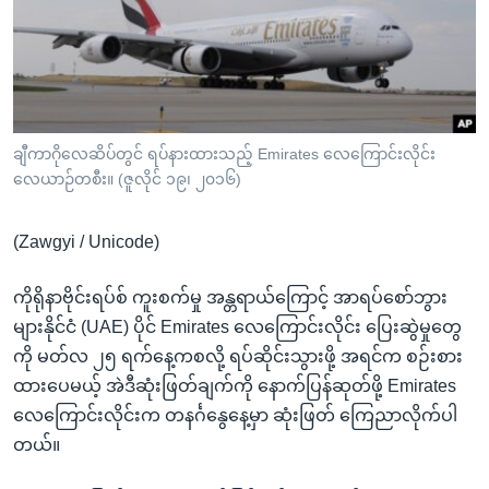
အ
သုတပဒေသာ အင်္ဂလိပ်စာ
ညွန်း
Learning English
စာမျက်နှာ
သို့
ဗွီအိုအေ လူမှုကွန်ယက်များ
ကျော်
ကြည့်
ချီကာဂိုလေဆိပ်တွင် ရပ်နားထားသည့် Emirates လေကြောင်းလိုင်း
လေယာဉ်တစီး။ (ဇူလိုင် ၁၉၊ ၂၀၁၆)
ရန်
ဘာသာစကားများ
ရှာဖွေ
(Zawgyi / Unicode)
ရန်
နေရာ
ကိုရိုနာဗိုင်းရပ်စ် ကူးစက်မှု အန္တရာယ်ကြောင့် အာရပ်စော်ဘွား
သို့
များနိုင်ငံ (UAE) ပိုင် Emirates လေကြောင်းလိုင်း ပြေးဆွဲမှုတွေ
ကျော်
ကို မတ်လ ၂၅ ရက်နေ့ကစလို့ ရပ်ဆိုင်းသွားဖို့ အရင်က စဉ်းစား
ရန်
ထားပေမယ့် အဲဒီဆုံးဖြတ်ချက်ကို နောက်ပြန်ဆုတ်ဖို့ Emirates
လေကြောင်းလိုင်းက တနင်္ဂနွေနေ့မှာ ဆုံးဖြတ် ကြေညာလိုက်ပါ
တယ်။