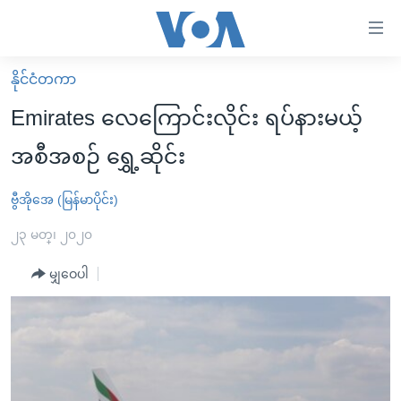
သုံး
ရ
လွယ်ကူ
နိုင်ငံတကာ
မူလစာမျက်နှာ
စေ
Emirates လေကြောင်းလိုင်း ရပ်နားမယ့်
မြန်မာ
သည့်
အစီအစဉ် ရွှေ့ဆိုင်း
ကမ္ဘာ့သတင်းများ
Link
ဗွီဒီယို
နိုင်ငံတကာ
ဗွီအိုအေ (မြန်မာပိုင်း)
များ
သတင်းလွတ်လပ်ခွင့်
အမေရိကန်
၂၃ မတ္၊ ၂၀၂၀
ပင်မ
ရပ်ဝန်းတခု လမ်းတခု အလွန်
တရုတ်
အကြောင်းအရာ
မျှဝေပါ
သို့
အင်္ဂလိပ်စာလေ့လာမယ်
အစ္စရေး-ပါလက်စတိုင်း
ကျော်
အပတ်စဉ်ကဏ္ဍများ
အမေရိကန်သုံးအီဒီယံ
ကြည့်
ရေဒီယိုနှင့်ရုပ်သံ အချက်အလက်များ
မကြေးမုံရဲ့ အင်္ဂလိပ်စာ
ရေဒီယို
ရန်
ပင်မ
ရေဒီယို/တီဗွီအစီအစဉ်
ရုပ်ရှင်ထဲက အင်္ဂလိပ်စာ
တီဗွီ