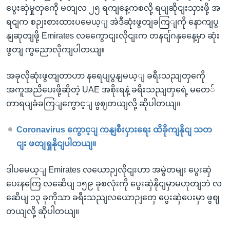
ပွေးဆှဲမှုတှကေို မတျလ ၂၅ ရကျနေ့ကစလို့ ရပျဆိုငျးသှားဖို့ အ
ရငျက စဉျးစားထားပမေယ့ျ အဲဒီဆုံးဖွတျခကြျကို နောကျပွ
နျဆုတျဖို့ Emirates လကွေောငျးလိုငျးက တနငျ်ဂနှနေေ့မှာ ဆုံး
ဖွတျ ကွညောလိုကျပါတယျ။
အခုလိုဆုံးဖွတျတာဟာ နရေပျပွနျမယ့ျ ခရီးသညျတှကေို
အကူအညီပေးဖို့ဆိုတဲ့ UAE အစိုးရနဲ့ ခရီးသညျတှရေဲ့ မတေ်
တာရပျခံခကြျကွောင့ျ ဖွဈတယျလို့ ဆိုပါတယျ။
Coronavirus ကွောင့ျ ကနျစီးပှားရေး ထိခိုကျနိုငျ သတ
ငျး ဖတျရှုနိုငျပါတယျ။
ဒါပမေယ့ျ Emirates လယောဉျလိုငျးဟာ အမွဲတမျး ပွေးဆှဲ
ပေးနကြေ လဆေိပျ ၁၅၉ ခုစလုံးကို ပွေးဆှဲနိုငျမှာမဟုတျဘဲ လ
ဆေိပျ ၁၃ ခုကိုသာ ခရီးသညျလယောဉျတှေ ပွေးဆှဲပေးမှာ ဖွဈ
တယျလို့ ဆိုပါတယျ။