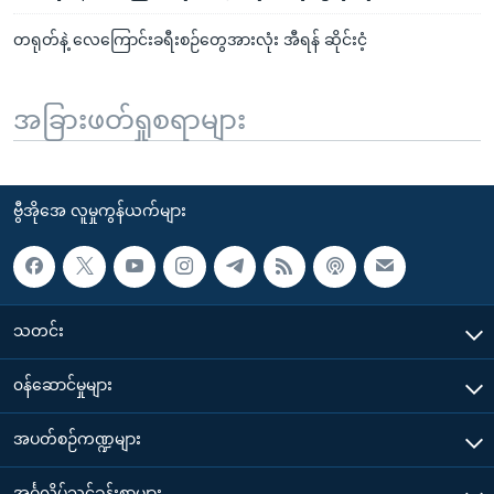
တရုတ်နဲ့ လေကြောင်းခရီးစဉ်တွေအားလုံး အီရန် ဆိုင်းငံ့
အခြားဖတ်ရှုစရာများ
ဗွီအိုအေ လူမှုကွန်ယက်များ
သတင်း
၀န်ဆောင်မှုများ
အပတ်စဉ်ကဏ္ဍများ
အင်္ဂလိပ်သင်ခန်းစာများ