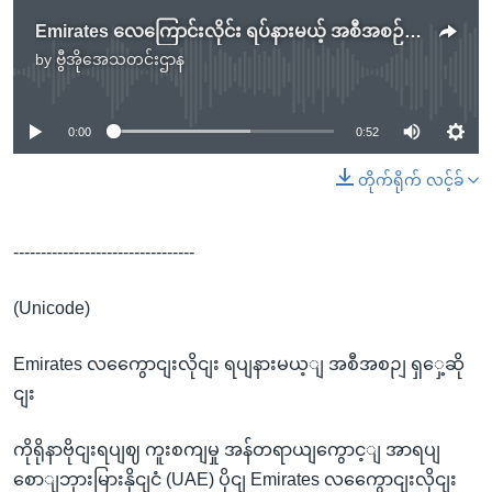
Emirates လေကြောင်းလိုင်း ရပ်နားမယ့် အစီအစဉ် ရွှေ့ဆိုင်း
by
ဗွီအိုအေသတင်းဌာန
No media source currently available
0:00
0:52
တိုက်ရိုက် လင့်ခ်
---------------------------------
(Unicode)
Emirates လကွေောငျးလိုငျး ရပျနားမယ့ျ အစီအစဉျ ရှှေ့ဆို
ငျး
ကိုရိုနာဗိုငျးရပျဈ ကူးစကျမှု အန်တရာယျကွောင့ျ အာရပျ
စောျဘှားမြားနိုငျငံ (UAE) ပိုငျ Emirates လကွေောငျးလိုငျး