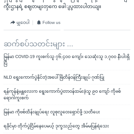
ကွီးဌာနရဲ့ စဈတမျးတှကေ ဖေါျပွထားပါတယျ။
မျှဝေပါ
Follow us
ဆက်စပ်သတင်းများ ...
မြန်မာ COVID-19 ကူးစက်သူ ၇၆,၄၀၀ ကျော်၊ သေဆုံးသူ ၁,၇၀၀ နီးပါးရှိ
ပြီ
NLD ရွေးကောက်ပွဲနိုင်တဲ့အပေါ် ဗြိတိန်ဝန်ကြီးချုပ် ဂုဏ်ပြု
ရန်ကုန်နဲ့မန္တလေးက ရွေးကောက်ပွဲတာဝန်ထမ်းခဲ့သူ ၉၀ ကျော် ကိုဗစ်
ရောဂါကူးစက်
မြန်မာ ကိုဗစ်ထိန်းချုပ်ရေး လူစုလူဝေးရှောင်ဖို့ သတိပေး
ရခိုင်မှာ တိုက်ပွဲငြိမ်နေပေမယ့် ဒုက္ခသည်တွေ အိမ်မပြန်ရဲသေး