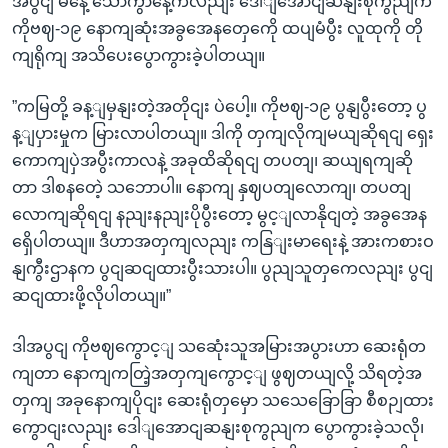
အပွငျ မနေ့ သောကွာနေ့ကလညျး ဒေါျအောငျဆနျးစုကွညျက
ကိုဗဈ-၁၉ နောကျဆုံးအခွအေနတှေကေို ထပျမံပွီး လူထုကို တို
ကျရိုကျ အသိပေးပွောကွားခဲ့ပါတယျ။
”ကမြတို့ ခန့ျမှနျးတဲ့အတိုငျး ပဲပေါ့။ ကိုဗဈ-၁၉ ပွနျပွီးတော့ ပွ
န့ျပှားမှုက မြားလာပါတယျ။ ဒါကို တှကျလိုကျမယျဆိုရငျ ရှေး
ကောကျပှဲအပွီးကာလနဲ့ အခုထိဆိုရငျ တပတျ၊ ဆယျရကျဆို
တာ ဒါစနတေဲ့ သဘောပါ။ နောကျ နှဈပတျလောကျ၊ တပတျ
လောကျဆိုရငျ နညျးနညျးပိုပွီးတော့ မွင့ျလာနိုငျတဲ့ အခွအေန
ရှေိပါတယျ။ ဒီဟာအတှကျလညျး ကနြျးမာရေးနဲ့ အားကစားဝ
နျကွီးဌာနက ပွငျဆငျထားပွီးသားပါ။ ပွညျသူတှကေလညျး ပွငျ
ဆငျထားဖို့လိုပါတယျ။”
ဒါအပွငျ ကိုဗဈကွောင့ျ သဆေုံးသူအမြားအပွားဟာ ဆေးရုံတ
ကျတာ နောကျကတြဲ့အတှကျကွောင့ျ ဖွဈတယျလို့ သိရတဲ့အ
တှကျ အခုနောကျပိုငျး ဆေးရုံတှမှော သသေခြောခြာ စီစဉျထား
ကွောငျးလညျး ဒေါျအောငျဆနျးစုကွညျက ပွောကွားခဲ့သလို၊