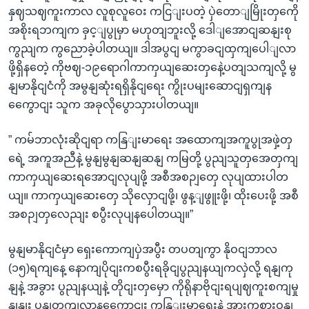
နှဈသဈကူးကာလ လူစုလူဝေး ကငြျးပတဲ့ ပှဲတောျမြိုးတှကေို
အစိုးရဘကျက ခှင့ျပွုမှာ မဟုတျဘူးလို့ ဒေါျအောငျဆနျးစု
ကွညျက ကွညောခဲ့ပါတယျ။ ဒါအပွငျ မကွာခငျထှကျပေါျလာ
ဖို့ရှိနတေဲ့ ကိုဗဈ-၁၉ရောဂါကာကှယျဆေးတှနေဲ့ပတျသကျလို့ မွ
နျမာနိုငျငံကို အမွနျဆုံးရရှိနိုငျရေး ကွိုးပမျးဆောငျရှကျန
ကွေောငျး သူက အခုလိုပွောသှားပါတယျ။
” ကမ်ဘာလုံးဆိုငျရာ ကနြျးမာရေး အထောကျအကူပွုအဖှဲ့တှ
ရေဲ့ အကူအညီနဲ့ မွနျမွနျဆနျဆနျ ကမြတို့ ပွညျသူတှအေတှကျ
ကာကှယျဆေးရအောငျလုပျဖို့ အစီအစဉျတှေ လုပျထားပါတ
ယျ။ ကာကှယျဆေးတှေ သိုလှောငျဖို့၊ ဖွန့ျဖွူးဖို့၊ ထိုးပေးဖို့ အစီ
အစဉျတှလေညျး စပွီးလုပျနပေါတယျ။”
မွနျမာနိုငျငံမှာ ရှေးကောကျပှဲအပွီး တပတျကွာ နိုဝငျဘာလ
(၁၅)ရကျနေ့ နောကျပိုငျးကစပွီးရခိုငျပွညျနယျကလှဲလို့ ရနျကု
နျနဲ့ အခွား ပွညျနယျနဲ့ တိုငျးတှမှော ကိုရိုနာဗိုငျးရပျဈကူးစကျမှု
နှုနျး ပွနျတကျလာနကွေောငျး ကနြျးမာရေးနဲ့ အားကစားဝနျ