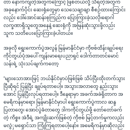
တာ နောက်ကျတဲ့အတွက်ကြောင့် ဖြစ်တယ်လို့ သိရတဲ့အတွက်
အခုနောက်ပိုင်း ဆေးရုံတွေမှာ သေသေချာချာ စီစဉ်ထားကြောင်း
လည်း ဒေါ်အောင်ဆန်းစုကြည်က ပြောကြားခဲ့သလို၊ရောဂါ
လက္ခဏာရှိသူတွေအနေနဲ့ ဆေးရုံကို အမြန်ဆုံးသွားဖို့လည်း
သူက သတိပေးပြောကြားခဲ့ပါတယ်။
အခုလို ရွေးကောက်ပွဲအလွန် မြန်မာနိုင်ငံမှာ ကိုဗစ်ထိန်းချုပ်ရေး
ကိုင်တွယ်ပုံအပေါ် ကျန်းမာရေးပညာရှင် ဒေါက်တာတင်မောင်
သန်းရဲ့ သုံးသပ်ချက်ကတော့
”များသောအားဖြင့် ဘယ်နိုင်ငံမှာပဲဖြစ်ဖြစ် သိပ်ပြီးထိုးတက်သွား
ပြီဆိုရင် ပြန်ပြီး ချုပ်ရတာပေါ့။ အသွားအလာတွေ နည်းသွား
အောင် ပြန်ပြီးလုပ်ရတာပေါ့။ ဒီနေရာမှာ အခက်အခဲရှိတာက အ
မေရိကန်မှာရော၊ မြန်မာနိုင်ငံမှာပါ ရွေးကောက်ပွဲကာလ ဆန္ဒ
ပြတာတွေ၊ အောင်ပွဲခံတာတွေ ဒါကကိုင်တွယ်ဖို့ တော်တော်ခက်
တဲ့ ကိစ္စ။ အဲဒီရဲ့ အကျိုးဆက်ဖြစ်တဲ့ ကိုဗစ် မြင့်တက်မှုကလည်း
မလွဲှမရှောင်သာ ကြုံကြရတာပေါ့နော်။ အမေရိကန်မှာဆိုလည်း