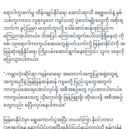
ရောဂါကူးစက်မှု ထိန်းချုပ်နိုင်ရေး ဆောင်းရာသီ ခရစ္စမတ်နဲ့ နှစ်
သစ်ကူးကာလ လူစုလူဝေး ကျင်းပတဲ့ ပွဲတော်မျိုးတွေကို အစိုးရ
ဘက်က ခွင့်ပြုမှာ မဟုတ်ဘူးလို့ ဒေါ်အောင်ဆန်းစုကြည်က
ကြေညာခဲ့ပါတယ်။ ဒါအပြင် မကြာခင်ထွက်ပေါ်လာဖို့ရှိနေတဲ့ ကို
ဗစ်-၁၉ရောဂါကာကွယ်ဆေးတွေနဲ့ပတ်သက်လို့ မြန်မာနိုင်ငံကို အ
မြန်ဆုံးရရှိနိုင်ရေး ကြိုးပမ်းဆောင်ရွက်နေကြောင်း သူက အခုလို
ပြောသွားပါတယ်။
” ကမ္ဘာလုံးဆိုင်ရာ ကျန်းမာရေး အထောက်အကူပြုအဖွဲ့တွေရဲ့
အကူအညီနဲ့ မြန်မြန်ဆန်ဆန် ကျမတို့ ပြည်သူတွေအတွက်
ကာကွယ်ဆေးရအောင်လုပ်ဖို့ အစီအစဉ်တွေ လုပ်ထားပါတယ်။
ကာကွယ်ဆေးတွေ သိုလှောင်ဖို့၊ ဖြန့်ဖြူးဖို့၊ ထိုးပေးဖို့ အစီအစဉ်
တွေလည်း စပြီးလုပ်နေပါတယ်။”
မြန်မာနိုင်ငံမှာ ရွေးကောက်ပွဲအပြီး တပတ်ကြာ နိုဝင်ဘာလ
(၁၅)ရက်နေ့ နောက်ပိုင်းကစပြီးရခိုင်ပြည်နယ်ကလွဲလို့ ရန်ကုန်နဲ့