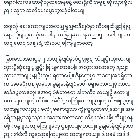
ရောဂါလက်ခဏာရှိသူတှအေနနေဲ့ ဆေးရုံကို အမွနျဆုံးသှားဖို့လ
ညျး သူက သတိပေးပွောကွားခဲ့ပါတယျ။
အခုလို ရှေးကောကျပှဲအလှနျ မွနျမာနိုငျငံမှာ ကိုဗဈထိနျးခြုပျ
ရေး ကိုငျတှယျပုံအပေါျ ကနြျးမာရေးပညာရှငျ ဒေါကျတာ
တငျမောငျသနျးရဲ့ သုံးသပျခကြျကတော့
”မြားသောအားဖွင့ျ ဘယျနိုငျငံမှာပဲဖွဈဖွဈ သိပျပွီးထိုးတကျ
သှားပွီဆိုရငျ ပွနျပွီး ခြုပျရတာပေါ့။ အသှားအလာတှေ နညျး
သှားအောငျ ပွနျပွီးလုပျရတာပေါ့။ ဒီနရောမှာ အခကျအခဲရှိတာ
က အမရေိကနျမှာရော၊ မွနျမာနိုငျငံမှာပါ ရှေးကောကျပှဲကာလ
ဆန်ဒပွတာတှေ၊ အောငျပှဲခံတာတှေ ဒါကကိုငျတှယျဖို့ တောျ
တောျခကျတဲ့ ကိစ်စ။ အဲဒီရဲ့ အကြိုးဆကျဖွဈတဲ့ ကိုဗဈ မွင့ျ
တကျမှုကလညျး မလှဲှမရှောငျသာ ကွုံကွရတာပေါ့နောျ။ အမ
ရေိကနျမှာဆိုလညျး အသှားအလာတှေ ထိနျးသိမျးဖို့၊ အိမျမှာန
ဖေို့ ကန့ျသတျခကြျတှေ ပွနျလုပျရတယျ။ မွနျမာနိုငျငံမှာလ
ညျး အဲဒီလို ကွညောခကြျတှေ ထုတျရတယျ။ ဒါပမေဲ့ အဲဒါနဲ့