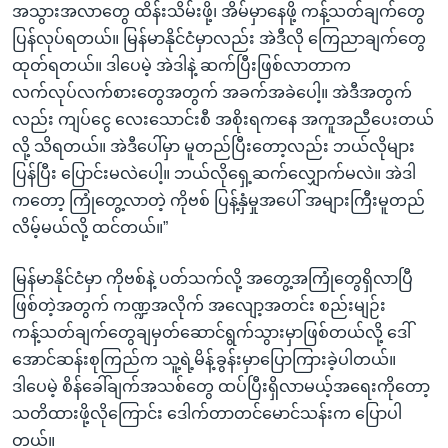
အသွားအလာတွေ ထိန်းသိမ်းဖို့၊ အိမ်မှာနေဖို့ ကန့်သတ်ချက်တွေ
ပြန်လုပ်ရတယ်။ မြန်မာနိုင်ငံမှာလည်း အဲဒီလို ကြေညာချက်တွေ
ထုတ်ရတယ်။ ဒါပေမဲ့ အဲဒါနဲ့ ဆက်ပြီးဖြစ်လာတာက
လက်လုပ်လက်စားတွေအတွက် အခက်အခဲပေါ့။ အဲဒီအတွက်
လည်း ကျပ်ငွေ လေးသောင်းစီ အစိုးရကနေ အကူအညီပေးတယ်
လို့ သိရတယ်။ အဲဒီပေါ်မှာ မူတည်ပြီးတော့လည်း ဘယ်လိုများ
ပြန်ပြီး ပြောင်းမလဲပေါ့။ ဘယ်လိုရှေ့ဆက်လျှောက်မလဲ။ အဲဒါ
ကတော့ ကြုံတွေ့လာတဲ့ ကိုဗစ် ပြန့်နှံမှုအပေါ် အများကြီးမူတည်
လိမ့်မယ်လို့ ထင်တယ်။”
မြန်မာနိုင်ငံမှာ ကိုဗစ်နဲ့ ပတ်သက်လို့ အတွေ့အကြုံတွေရှိလာပြီ
ဖြစ်တဲ့အတွက် ကဏ္ဍအလိုက် အလျော့အတင်း စည်းမျဉ်း
ကန့်သတ်ချက်တွေချမှတ်ဆောင်ရွက်သွားမှာဖြစ်တယ်လို့ ဒေါ်
အောင်ဆန်းစုကြည်က သူ့ရဲ့မိန့်ခွန်းမှာပြောကြားခဲ့ပါတယ်။
ဒါပေမဲ့ စိန်ခေါ်ချက်အသစ်တွေ ထပ်ပြီးရှိလာမယ့်အရေးကိုတော့
သတိထားဖို့လိုကြောင်း ဒေါက်တာတင်မောင်သန်းက ပြောပါ
တယ်။