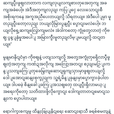
ဆကျပွီးဖွဈလာတာက လကျလုပျလကျစားတှအေတှကျ အခ
ကျအခဲပေါ့။ အဲဒီအတှကျလညျး ကပြျငှေ လေးသောငျးစီ
အစိုးရကနေ အကူအညီပေးတယျလို့ သိရတယျ။ အဲဒီပေါျမှာ မူ
တညျပွီးတော့လညျး ဘယျလိုမြားပွနျပွီး ပွောငျးမလဲပေါ့။ ဘ
ယျလိုရှေ့ဆကျလြှောကျမလဲ။ အဲဒါကတော့ ကွုံတှေ့လာတဲ့ ကိုဗ
ဈ ပွန့ျနှံမှုအပေါျ အမြားကွီးမူတညျလိမ့ျမယျလို့ ထငျတ
ယျ။”
မွနျမာနိုငျငံမှာ ကိုဗဈနဲ့ ပတျသကျလို့ အတှေ့အကွုံတှရှေိလာပွီဖွ
ဈတဲ့အတှကျ ကဏ်ဍအလိုကျ အလြော့အတငျး စညျးမဉြျးက
န့ျသတျခကြျတှခေမြှတျဆောငျရှကျသှားမှာဖွဈတယျလို့
ဒေါျအောငျဆနျးစုကွညျက သူ့ရဲ့မိန့ျခှနျးမှာပွောကွားခဲ့ပါတ
ယျ။ ဒါပမေဲ့ စိနျခေါျခကြျအသဈတှေ ထပျပွီးရှိလာမယ့ျ
အရေးကိုတော့ သတိထားဖို့လိုကွောငျး ဒေါကျတာတငျမောငျသ
နျးက ပွောပါတယျ။
ရောဂါကူးစကျမှု ထိနျးခြုပျနိုငျရေး ဆောငျးရာသီ ခရစ်စမတျနဲ့