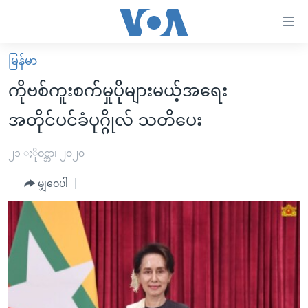
သုံး
ရ
လွယ်ကူ
မြန်မာ
မူလစာမျက်နှာ
စေ
ကိုဗစ်ကူးစက်မှုပိုများမယ့်အရေး
မြန်မာ
သည့်
အတိုင်ပင်ခံပုဂ္ဂိုလ် သတိပေး
ကမ္ဘာ့သတင်းများ
Link
ဗွီဒီယို
နိုင်ငံတကာ
၂၁ ႏိုဝင္ဘာ၊ ၂၀၂၀
များ
သတင်းလွတ်လပ်ခွင့်
အမေရိကန်
ပင်မ
မျှဝေပါ
ရပ်ဝန်းတခု လမ်းတခု အလွန်
တရုတ်
အကြောင်းအရာ
သို့
အင်္ဂလိပ်စာလေ့လာမယ်
အစ္စရေး-ပါလက်စတိုင်း
ကျော်
အပတ်စဉ်ကဏ္ဍများ
အမေရိကန်သုံးအီဒီယံ
ကြည့်
ရေဒီယိုနှင့်ရုပ်သံ အချက်အလက်များ
မကြေးမုံရဲ့ အင်္ဂလိပ်စာ
ရေဒီယို
ရန်
ပင်မ
ရေဒီယို/တီဗွီအစီအစဉ်
ရုပ်ရှင်ထဲက အင်္ဂလိပ်စာ
တီဗွီ