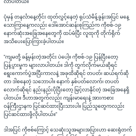
လာပါတယ်။
ပုံမှန် တနင်္လာနေ့တိုင်း ထုတ်လွှင့်နေတဲ့ ရုပ်သံမိန့်ခွန်းအပြင် မနေ့
သောကြာနေ့ကလည်း ဒေါ်အောင်ဆန်းစုကြည်က ကိုဗစ်-၁၉
နောက်ဆုံးအခြေအနေတွေကို ထပ်မံပြီး လူထုကို တိုက်ရိုက်
အသိပေးပြောကြားခဲ့ပါတယ်။
”ကျမတို့ ခန့်မှန်းတဲ့အတိုင်း ပဲပေါ့။ ကိုဗစ်-၁၉ ပြန်ပြီးတော့
ပြန့်ပွားမှုက များလာပါတယ်။ ဒါကို တွက်လိုက်မယ်ဆိုရင်
ရွေးကောက်ပွဲအပြီးကာလနဲ့ အခုထိဆိုရင် တပတ်၊ ဆယ်ရက်ဆို
တာ ဒါစနေတဲ့ သဘောပါ။ နောက် နှစ်ပတ်လောက်၊ တပတ်
လောက်ဆိုရင် နည်းနည်းပိုပြီးတော့ မြင့်လာနိုင်တဲ့ အခြေအနေရှိ
ပါတယ်။ ဒီဟာအတွက်လည်း ကျန်းမာရေးနဲ့ အားကစား
ဝန်ကြီးဌာနက ပြင်ဆင်ထားပြီးသားပါ။ ပြည်သူတွေကလည်း
ပြင်ဆင်ထားဖို့လိုပါတယ်။”
ဒါအပြင် ကိုဗစ်ကြောင့် သေဆုံးသူအများအပြားဟာ ဆေးရုံတက်