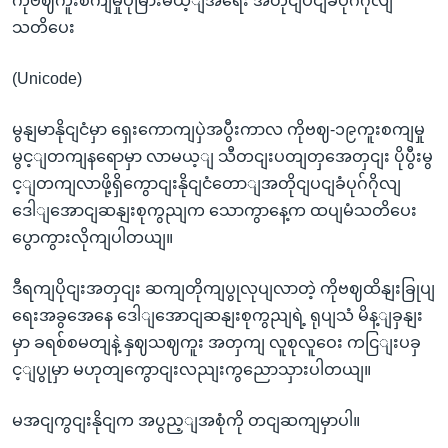
ကိုဗဈကူးစကျမှုပိုမြားမယ့ျအရေး အတိုငျပငျခံပုဂ်ဂိုလျ
သတိပေး
(Unicode)
မွနျမာနိုငျငံမှာ ရှေးကောကျပှဲအပွီးကာလ ကိုဗဈ-၁၉ကူးစကျမှု
မွင့ျတကျနရောမှာ လာမယ့ျ သီတငျးပတျတှအေတှငျး ပိုပွီးမွ
င့ျတကျလာဖို့ရှိကွောငျးနိုငျငံတောျအတိုငျပငျခံပုဂ်ဂိုလျ
ဒေါျအောငျဆနျးစုကွညျက သောကွာနေ့က ထပျမံသတိပေး
ပွောကွားလိုကျပါတယျ။
ဒီရကျပိုငျးအတှငျး ဆကျတိုကျပွုလုပျလာတဲ့ ကိုဗဈထိနျးခြုပျ
ရေးအခွအေနေ ဒေါျအောငျဆနျးစုကွညျရဲ့ ရုပျသံ မိန့ျခှနျး
မှာ ခရစ်စမတျနဲ့ နှဈသဈကူး အတှကျ လူစုလူဝေး ကငြျးပခှ
င့ျပွုမှာ မဟုတျကွောငျးလညျးကွညောသှားပါတယျ။
မအငျကွငျးနိုငျက အပွည့ျအစုံကို တငျဆကျမှာပါ။