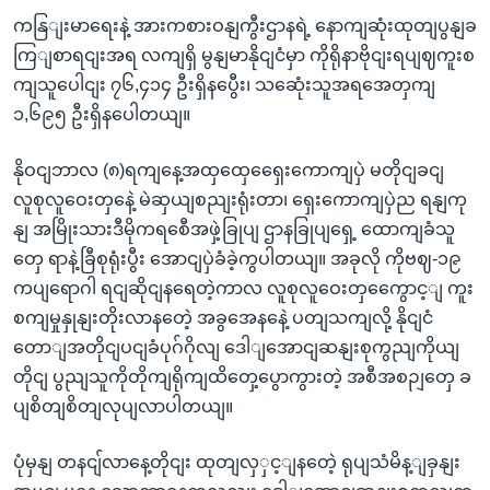
ကနြျးမာရေးနဲ့ အားကစားဝနျကွီးဌာနရဲ့ နောကျဆုံးထုတျပွနျခ
ကြျစာရငျးအရ လကျရှိ မွနျမာနိုငျငံမှာ ကိုရိုနာဗိုငျးရပျဈကူးစ
ကျသူပေါငျး ၇၆,၄၁၄ ဦးရှိနပွေီး၊ သဆေုံးသူအရအေတှကျ
၁,၆၉၅ ဦးရှိနပေါတယျ။
နိုဝငျဘာလ (၈)ရကျနေ့အထှထှေရှေေးကောကျပှဲ မတိုငျခငျ
လူစုလူဝေးတှနေဲ့ မဲဆှယျစညျးရုံးတာ၊ ရှေးကောကျပှဲည ရနျကု
နျ အမြိုးသားဒီမိုကရစေီအဖှဲ့ခြုပျ ဌာနခြုပျရှေ့ ထောကျခံသူ
တှေ ရာနဲ့ခြီစုရုံးပွီး အောငျပှဲခံခဲ့ကွပါတယျ။ အခုလို ကိုဗဈ-၁၉
ကပျရောဂါ ရငျဆိုငျနရေတဲ့ကာလ လူစုလူဝေးတှကွေောင့ျ ကူး
စကျမှုနှုနျးတိုးလာနတေဲ့ အခွအေနနေဲ့ ပတျသကျလို့ နိုငျငံ
တောျအတိုငျပငျခံပုဂ်ဂိုလျ ဒေါျအောငျဆနျးစုကွညျကိုယျ
တိုငျ ပွညျသူကိုတိုကျရိုကျထိတှေ့ပွောကွားတဲ့ အစီအစဉျတှေ ခ
ပျစိတျစိတျလုပျလာပါတယျ။
ပုံမှနျ တနငျ်လာနေ့တိုငျး ထုတျလှှင့ျနတေဲ့ ရုပျသံမိန့ျခှနျး