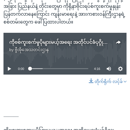
အခြား ပြည်နယ်နဲ့ တိုင်းတွေမှာ ကိုရိုနာဗိုင်းရပ်စ်ကူးစက်မှုနှုန်း
ပြန်တက်လာနေကြောင်း ကျန်းမာရေးနဲ့ အားကစားဝန်ကြီးဌာနရဲ့
စစ်တမ်းတွေက ဖေါ်ပြထားပါတယ်။
ကိုဗစ်ကူးစက်မှုပိုများမယ့်အရေး အတိုင်ပင်ခံပုဂ္ဂိုလ် သတိပေး
by
ဗွီအိုအေသတင်းဌာန
No media source currently available
0:00
4:16
တိုက်ရိုက် လင့်ခ်
.............