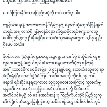
မဟုတ်ကြောင်းလည်းကြေညာသွားပါတယ်။
မအင်ကြင်းနိုင်က အပြည့်အစုံကို တင်ဆက်မှာပါ။
ကျန်းမာရေးနဲ့ အားကစားဝန်ကြီးဌာနရဲ့ နောက်ဆုံးထုတ်ပြန်ချက်
စာရင်းအရ လက်ရှိ မြန်မာနိုင်ငံမှာ ကိုရိုနာဗိုင်းရပ်စ်ကူးစက်သူ
ပေါင်း ၇၆,၄၁၄ ဦးရှိနေပြီး၊ သေဆုံးသူအရေအတွက် ၁,၆၉၅ ဦး
ရှိနေပါတယ်။
နိုဝင်ဘာလ (၈)ရက်နေ့အထွေထွေရွေးကောက်ပွဲ မတိုင်ခင် လူစု
လူဝေးတွေနဲ့ မဲဆွယ်စည်းရုံးတာ၊ ရွေးကောက်ပွဲည ရန်ကုန်
အမျိုးသားဒီမိုကရေစီအဖွဲ့ချုပ် ဌာနချုပ်ရှေ့ ထောက်ခံသူတွေ ရာ
နဲ့ချီစုရုံးပြီး အောင်ပွဲခံခဲ့ကြပါတယ်။ အခုလို ကိုဗစ်-၁၉ ကပ်
ရောဂါ ရင်ဆိုင်နေရတဲ့ကာလ လူစုလူဝေးတွေကြောင့် ကူးစက်မှု
နှုန်းတိုးလာနေတဲ့ အခြေအနေနဲ့ ပတ်သက်လို့ နိုင်ငံတော်
အတိုင်ပင်ခံပုဂ္ဂိုလ် ဒေါ်အောင်ဆန်းစုကြည်ကိုယ်တိုင် ပြည်သူကို
တိုက်ရိုက်ထိတွေ့ပြောကြားတဲ့ အစီအစဉ်တွေ ခပ်စိတ်စိတ်လုပ်