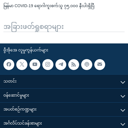
မြန်မာ COVID-19 ရောဂါကူးစက်သူ ၇၅,၀၀၀ နီးပါးရှိပြီ
အခြားဖတ်ရှုစရာများ
ဗွီအိုအေ လူမှုကွန်ယက်များ
သတင်း
၀န်ဆောင်မှုများ
အပတ်စဉ်ကဏ္ဍများ
အင်္ဂလိပ်သင်ခန်းစာများ