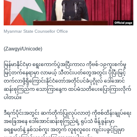
အ
သုတပဒေသာ အင်္ဂလိပ်စာ
ညွန်း
Learning English
စာမျက်နှာ
သို့
ဗွီအိုအေ လူမှုကွန်ယက်များ
Myanmar State Counsellor Office
ကျော်
ကြည့်
(Zawgyi/Unicode)
ရန်
ဘာသာစကားများ
ရှာဖွေ
မြန်မာနိုင်ငံမှာ ရွေးကောက်ပွဲအပြီးကာလ ကိုဗစ်-၁၉ကူးစက်မှု
ရန်
မြင့်တက်နေရာမှာ လာမယ့် သီတင်းပတ်တွေအတွင်း ပိုပြီးမြင့်
နေရာ
တက်လာဖို့ရှိကြောင်းနိုင်ငံတော်အတိုင်ပင်ခံပုဂ္ဂိုလ် ဒေါ်အောင်
သို့
ဆန်းစုကြည်က သောကြာနေ့က ထပ်မံသတိပေးပြောကြားလိုက်
ကျော်
ပါတယ်။
ရန်
ဒီရက်ပိုင်းအတွင်း ဆက်တိုက်ပြုလုပ်လာတဲ့ ကိုဗစ်ထိန်းချုပ်ရေး
အခြေအနေ ဒေါ်အောင်ဆန်းစုကြည်ရဲ့ ရုပ်သံ မိန့်ခွန်းမှာ
ခရစ္စမတ်နဲ့ နှစ်သစ်ကူး အတွက် လူစုလူဝေး ကျင်းပခွင့်ပြုမှာ