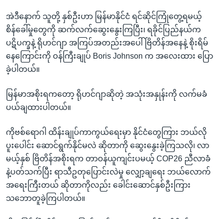
အဲဒီနောက် သူတို့ နှစ်ဦးဟာ မြန်မာနိုင်ငံ ရင်ဆိုင်ကြုံတွေ့ရမယ့်
စိန်ခေါ်မှုတွေကို ဆက်လက်ဆွေးနွေးကြပြီး၊ ရခိုင်ပြည်နယ်က
ပဋိပက္ခနဲ့ ရိုဟင်ဂျာ အကြပ်အတည်းအပေါ် ဗြိတိန်အနေနဲ့ စိုးရိမ်
နေကြောင်းကို ဝန်ကြီးချုပ် Boris Johnson က အလေးထား ပြော
ခဲ့ပါတယ်။
မြန်မာအစိုးရကတော့ ရိုဟင်ဂျာဆိုတဲ့ အသုံးအနှုန်းကို လက်မခံ
ပယ်ချထားပါတယ်။
ကိုဗစ်ရောဂါ ထိန်းချုပ်ကာကွယ်ရေးမှာ နိုင်ငံတွေကြား ဘယ်လို
ပူးပေါင်း ဆောင်ရွက်နိုင်မလဲ ဆိုတာကို ဆွေးနွေးခဲ့ကြသလို၊ လာ
မယ့်နှစ် ဗြိတိန်အစိုးရက တာဝန်ယူကျင်းပမယ့် COP26 ညီလာခံ
နဲ့ပတ်သက်ပြီး ရာသီဥတုပြောင်းလဲမှု လျှော့ချရေး ဘယ်လောက်
အရေးကြီးတယ် ဆိုတာကိုလည်း ခေါင်းဆောင်နှစ်ဦးကြား
သဘောတူခဲ့ကြပါတယ်။