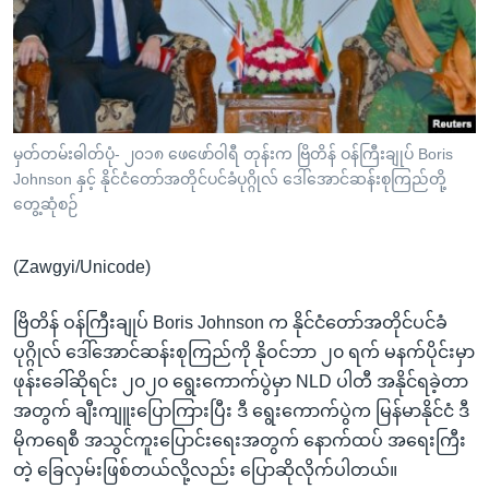
အ
သုတပဒေသာ အင်္ဂလိပ်စာ
ညွန်း
Learning English
စာမျက်နှာ
သို့
ဗွီအိုအေ လူမှုကွန်ယက်များ
ကျော်
ကြည့်
မှတ်တမ်းဓါတ်ပုံ- ၂၀၁၈ ဖေဖော်ဝါရီ တုန်းက ဗြိတိန် ဝန်ကြီးချုပ် Boris
Johnson နှင့် နိုင်ငံတော်အတိုင်ပင်ခံပုဂ္ဂိုလ် ဒေါ်အောင်ဆန်းစုကြည်တို့
ရန်
ဘာသာစကားများ
တွေ့ဆုံစဉ်
ရှာဖွေ
ရန်
(Zawgyi/Unicode)
နေရာ
သို့
ဗြိတိန် ဝန်ကြီးချုပ် Boris Johnson က နိုင်ငံတော်အတိုင်ပင်ခံ
ကျော်
ပုဂ္ဂိုလ် ဒေါ်အောင်ဆန်းစုကြည်ကို နိုဝင်ဘာ ၂၀ ရက် မနက်ပိုင်းမှာ
ရန်
ဖုန်းခေါ်ဆိုရင်း ၂၀၂၀ ရွေးကောက်ပွဲမှာ NLD ပါတီ အနိုင်ရခဲ့တာ
အတွက် ချီးကျူးပြောကြားပြီး ဒီ ရွေးကောက်ပွဲက မြန်မာနိုင်ငံ ဒီ
မိုကရေစီ အသွင်ကူးပြောင်းရေးအတွက် နောက်ထပ် အရေးကြီး
တဲ့ ခြေလှမ်းဖြစ်တယ်လို့လည်း ပြောဆိုလိုက်ပါတယ်။