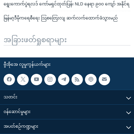
ရွေးကောက်ပွဲရလဒ် ကော်မရှင်ထုတ်ပြန်၊ NLD နေရာ ၉၀၀ ကျော် အနိုင်ရ
မြန်မာ့ဒီမိုကရေစီရေး သြစတြေးလျ ဆက်လက်ထောက်ခံသွားမည်
အခြားဖတ်ရှုစရာများ
ဗွီအိုအေ လူမှုကွန်ယက်များ
သတင်း
၀န်ဆောင်မှုများ
အပတ်စဉ်ကဏ္ဍများ