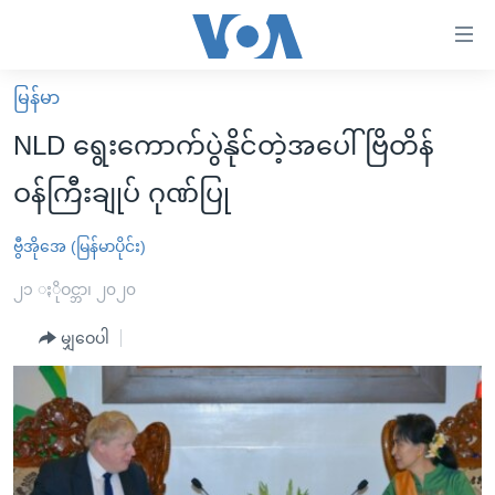
သုံး
ရ
လွယ်ကူ
မြန်မာ
မူလစာမျက်နှာ
စေ
NLD ရွေးကောက်ပွဲနိုင်တဲ့အပေါ် ဗြိတိန်
မြန်မာ
သည့်
ဝန်ကြီးချုပ် ဂုဏ်ပြု
ကမ္ဘာ့သတင်းများ
Link
ဗွီဒီယို
နိုင်ငံတကာ
ဗွီအိုအေ (မြန်မာပိုင်း)
များ
သတင်းလွတ်လပ်ခွင့်
အမေရိကန်
၂၁ ႏိုဝင္ဘာ၊ ၂၀၂၀
ပင်မ
ရပ်ဝန်းတခု လမ်းတခု အလွန်
တရုတ်
အကြောင်းအရာ
မျှဝေပါ
သို့
အင်္ဂလိပ်စာလေ့လာမယ်
အစ္စရေး-ပါလက်စတိုင်း
ကျော်
အပတ်စဉ်ကဏ္ဍများ
အမေရိကန်သုံးအီဒီယံ
ကြည့်
ရေဒီယိုနှင့်ရုပ်သံ အချက်အလက်များ
မကြေးမုံရဲ့ အင်္ဂလိပ်စာ
ရေဒီယို
ရန်
ပင်မ
ရေဒီယို/တီဗွီအစီအစဉ်
ရုပ်ရှင်ထဲက အင်္ဂလိပ်စာ
တီဗွီ