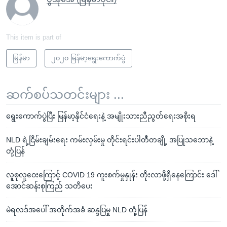
This item is part of
မြန်မာ
၂၀၂၀ မြန်မာ့ရွေးကောက်ပွဲ
ဆက်စပ်သတင်းများ ...
ရွေးကောက်ပွဲပြီး မြန်မာ့နိုင်ငံရေးနဲ့ အမျိုးသားညီညွတ်ရေးအစိုးရ
NLD ရဲ့ငြိမ်းချမ်းရေး ကမ်းလှမ်းမှု တိုင်းရင်းပါတီတချို့ အပြုသဘောနဲ့
တုံ့ပြန်
လူစုလူဝေးကြောင့် COVID 19 ကူးစက်မှုနှုန်း တိုးလာဖို့ရှိနေကြောင်း ဒေါ်
အောင်ဆန်းစုကြည် သတိပေး
မဲရလဒ်အပေါ် အတိုက်အခံ ဆန္ဒပြမှု NLD တုံ့ပြန်