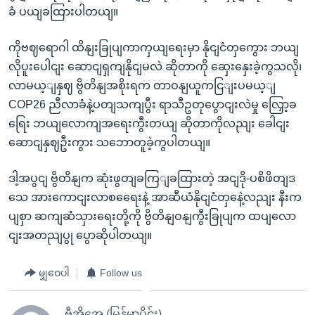
ခံ ပယျခထြားပါတယျ။
ကိုဗဈရောဂါ ထိနျးခြုပျကာကှယျရေးမှာ နိုငျငံတှကွေား ဘယျ
လိုပူးပေါငျး ဆောငျရှကျနိုငျမလဲ ဆိုတာကို ဆှေးနှေးခဲ့ကွသလို၊
လာမယ့ျနှဈ ဗွိတိနျအစိုးရက တာဝနျယူကငြျးပမယ့ျ
COP26 ညီလာခံနဲ့ပတျသကျပွီး ရာသီဥတုပွောငျးလဲမှု လြှော့ခ
ရြေး ဘယျလောကျအရေးကွီးတယျ ဆိုတာကိုလညျး ခေါငျး
ဆောငျနှဈဦးကွား သဘောတူခဲ့ကွပါတယျ။
ဒါ့အပွငျ ဗွိတိနျက ဆုံးဖွတျခကြျခထြားတဲ့ အငျဒို-ပစိဖိတျဒ
သေ အားကောငျးလာစရေေးနဲ့ အာဆီယံနိုငျငံတှနေဲ့လညျး နီးက
ပျစှာ ဆကျဆံသှားရေးတို့ကို ဗွိတိနျဝနျကွီးခြုပျက ထပျလော
ငျးအတညျပွု ပွောဆိုပါတယျ။
မျှဝေပါ
Follow us
ဗွီအိုအေ (မြန်မာပိုင်း)