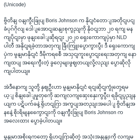
(Unicode)
ဗွိတိနျ ဝနျကွီးခြုပျ Boris Johnson က နိုငျငံတောျအတိုငျပငျ
ခံပုဂ်ဂိုလျ ဒေါျအောငျဆနျးစုကွညျကို နိုဝငျဘာ ၂၀ ရကျ မန
ကျပိုငျးမှာ ဖုနျးခေါျဆိုရငျး ၂၀၂၀ ရှေးကောကျပှဲမှာ NLD
ပါတီ အနိုငျရခဲ့တာအတှကျ ခြီးကြူးပွောကွားပွီး ဒီ ရှေးကောကျ
ပှဲက မွနျမာနိုငျငံ ဒီမိုကရစေီ အသှငျကူးပွောငျးရေးအတှကျ နော
ကျထပျ အရေးကွီးတဲ့ ခွလှေမျးဖွဈတယျလို့လညျး ပွောဆိုလို
ကျပါတယျ။
အဲဒီနောကျ သူတို့ နှဈဦးဟာ မွနျမာနိုငျငံ ရငျဆိုငျကွုံတှေ့ရမ
ယ့ျ စိနျခေါျမှုတှကေို ဆကျလကျဆှေးနှေးကွပွီး၊ ရခိုငျပွညျန
ယျက ပဋိပက်ခနဲ့ ရိုဟငျဂြာ အကွပျအတညျးအပေါျ ဗွိတိနျအ
နနေဲ့ စိုးရိမျနကွေောငျးကို ဝနျကွီးခြုပျ Boris Johnson က
အလေးထား ပွောခဲ့ပါတယျ။
မွနျမာအစိုးရကတော့ ရိုဟငျဂြာဆိုတဲ့ အသုံးအနှုနျးကို လကျမ