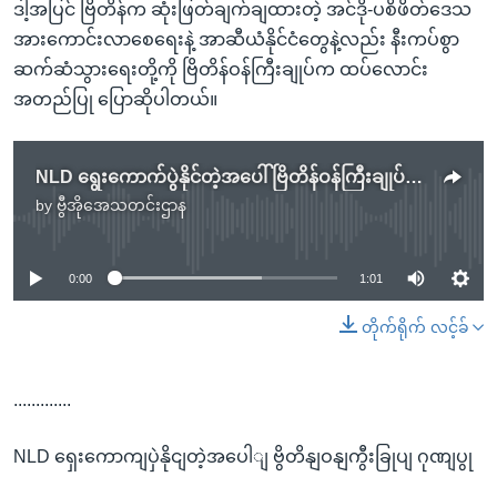
ဒါ့အပြင် ဗြိတိန်က ဆုံးဖြတ်ချက်ချထားတဲ့ အင်ဒို-ပစိဖိတ်ဒေသ
အားကောင်းလာစေရေးနဲ့ အာဆီယံနိုင်ငံတွေနဲ့လည်း နီးကပ်စွာ
ဆက်ဆံသွားရေးတို့ကို ဗြိတိန်ဝန်ကြီးချုပ်က ထပ်လောင်း
အတည်ပြု ပြောဆိုပါတယ်။
NLD ရွေးကောက်ပွဲနိုင်တဲ့အပေါ် ဗြိတိန်ဝန်ကြီးချုပ် ဂုဏ်ပြု
by
ဗွီအိုအေသတင်းဌာန
No media source currently available
0:00
1:01
တိုက်ရိုက် လင့်ခ်
.............
NLD ရှေးကောကျပှဲနိုငျတဲ့အပေါျ ဗွိတိနျဝနျကွီးခြုပျ ဂုဏျပွု