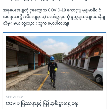
အခုပေးအပျတဲ့ ငှကွေေးက COVID-19 ကွောင့ျ မွနျမာနိုငျငံ
အရေးတကွီး လိုအပျနတေဲ့ ဘဏ်ဍာငှကေို ဖွည့ျဆညျးပေးနိုငျ
လိမ့ျမယျလို့လညျး သူက ပွောပါတယျ။
SEE ALSO:
COVID ပြဿနာနှင့် မြန်မာ့စီးပွားရှေ့ရေး