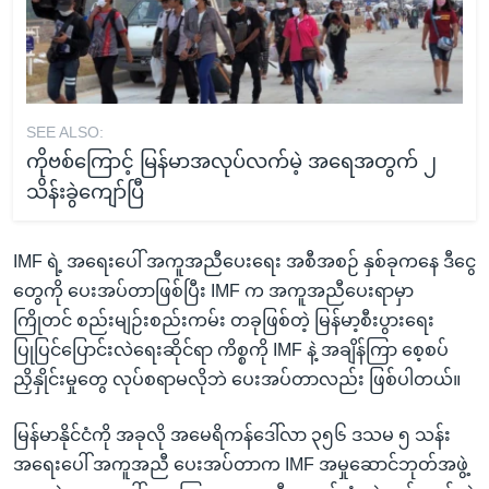
SEE ALSO:
ကိုဗစ်ကြောင့် မြန်မာအလုပ်လက်မဲ့ အရေအတွက် ၂
သိန်းခွဲကျော်ပြီ
IMF ရဲ့ အရေးပေါ် အကူအညီပေးရေး အစီအစဉ် နှစ်ခုကနေ ဒီငွေ
တွေကို ပေးအပ်တာဖြစ်ပြီး IMF က အကူအညီပေးရာမှာ
ကြိုတင် စည်းမျဉ်းစည်းကမ်း တခုဖြစ်တဲ့ မြန်မာ့စီးပွားရေး
ပြုပြင်ပြောင်းလဲရေးဆိုင်ရာ ကိစ္စကို IMF နဲ့ အချိန်ကြာ စေ့စပ်
ညှိနှိုင်းမှုတွေ လုပ်စရာမလိုဘဲ ပေးအပ်တာလည်း ဖြစ်ပါတယ်။
မြန်မာနိုင်ငံကို အခုလို အမေရိကန်ဒေါ်လာ ၃၅၆ ဒသမ ၅ သန်း
အရေးပေါ် အကူအညီ ပေးအပ်တာက IMF အမှုဆောင်ဘုတ်အဖွဲ့