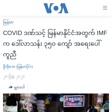
သုံး
ရ
လွယ်ကူ
မြန်မာ
မူလစာမျက်နှာ
စေ
COVID ဒဏ်သင့် မြန်မာနိုင်ငံအတွက် IMF
မြန်မာ
သည့်
က ဒေါ်လာသန်း ၃၅၀ ကျော် အရေးပေါ်
ကမ္ဘာ့သတင်းများ
Link
ကူညီ
ဗွီဒီယို
နိုင်ငံတကာ
များ
သတင်းလွတ်လပ်ခွင့်
အမေရိကန်
ပင်မ
ဗွီအိုအေ (မြန်မာပိုင်း)
ရပ်ဝန်းတခု လမ်းတခု အလွန်
တရုတ်
အကြောင်းအရာ
၂၈ ဇြန္၊ ၂၀၂၀
သို့
အင်္ဂလိပ်စာလေ့လာမယ်
အစ္စရေး-ပါလက်စတိုင်း
ကျော်
မျှဝေပါ
အပတ်စဉ်ကဏ္ဍများ
အမေရိကန်သုံးအီဒီယံ
ကြည့်
ရေဒီယိုနှင့်ရုပ်သံ အချက်အလက်များ
မကြေးမုံရဲ့ အင်္ဂလိပ်စာ
ရေဒီယို
ရန်
ပင်မ
ရေဒီယို/တီဗွီအစီအစဉ်
ရုပ်ရှင်ထဲက အင်္ဂလိပ်စာ
တီဗွီ