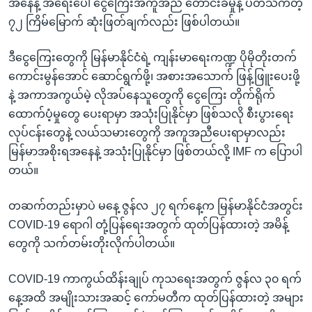
အနေနဲ့ အရေးပေါ် ငွေကြေးအကူအညီ တောင်းခံမှုနဲ့ ပတ်သက်တဲ့
၇၂ ကြိမ်မြောက် ဆုံးဖြတ်ချက်လည်း ဖြစ်ပါတယ်။
ဒီငွေကြေးတွေကို မြန်မာနိုင်ငံရဲ့ ကျန်းမာရေးကဏ္ဍ ပိုမိုတိုးတက်
ကောင်းမွန်အောင် ဆောင်ရွက်ဖို့၊ အစားအသောက် ဖြန့်ဖြူးပေးဖို့
နဲ့ အကာအကွယ်မဲ့ လိုအပ်နေသူတွေကို ငွေကြေး တိုက်ရိုက်
ထောက်ပံ့မှုတွေ ပေးရာမှာ အသုံးပြုနိုင်မှာ ဖြစ်သလို စီးပွားရေး
လုပ်ငန်းတွေနဲ့ လယ်သမားတွေကို အကူအညီပေးရာမှာလည်း
မြန်မာအစိုးရအနေနဲ့ အသုံးပြုနိုင်မှာ ဖြစ်တယ်လို့ IMF က ပြောပါ
တယ်။
တဆက်တည်းမှာပဲ မနေ့ ဇွန်လ ၂၇ ရက်နေ့က မြန်မာနိုင်ငံအတွင်း
COVID-19 ရောဂါ တုံ့ပြန်ရေးအတွက် ထုတ်ပြန်ထားတဲ့ အမိန့်
တွေကို သက်တမ်းတိုးလိုက်ပါတယ်။
COVID-19 ကာကွယ်ထိန်းချုပ် ကုသရေးအတွက် ဇွန်လ ၃၀ ရက်
နေ့အထိ အမျိုးသားအဆင့် ကော်မတီက ထုတ်ပြန်ထားတဲ့ အများ