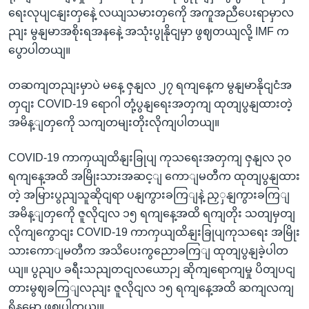
ရေးလုပျငနျးတှနေဲ့ လယျသမားတှကေို အကူအညီပေးရာမှာလ
ညျး မွနျမာအစိုးရအနနေဲ့ အသုံးပွုနိုငျမှာ ဖွဈတယျလို့ IMF က
ပွောပါတယျ။
တဆကျတညျးမှာပဲ မနေ့ ဇှနျလ ၂၇ ရကျနေ့က မွနျမာနိုငျငံအ
တှငျး COVID-19 ရောဂါ တုံ့ပွနျရေးအတှကျ ထုတျပွနျထားတဲ့
အမိန့ျတှကေို သကျတမျးတိုးလိုကျပါတယျ။
COVID-19 ကာကှယျထိနျးခြုပျ ကုသရေးအတှကျ ဇှနျလ ၃၀
ရကျနေ့အထိ အမြိုးသားအဆင့ျ ကောျမတီက ထုတျပွနျထား
တဲ့ အမြားပွညျသူဆိုငျရာ ပနျကွားခကြျနဲ့ ညှှနျကွားခကြျ
အမိန့ျတှကေို ဇူလိုငျလ ၁၅ ရကျနေ့အထိ ရကျတိုး သတျမှတျ
လိုကျကွောငျး COVID-19 ကာကှယျထိနျးခြုပျကုသရေး အမြိုး
သားကောျမတီက အသိပေးကွညောခကြျ ထုတျပွနျခဲ့ပါတ
ယျ။ ပွညျပ ခရီးသညျတငျလယောဉျ ဆိုကျရောကျမှု ပိတျပငျ
တားမွဈခကြျလညျး ဇူလိုငျလ ၁၅ ရကျနေ့အထိ ဆကျလကျ
ရှိနမှော ဖွဈပါတယျ။