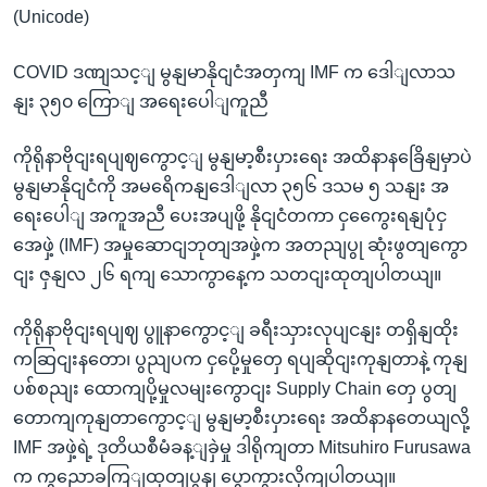
(Unicode)
COVID ဒဏျသင့ျ မွနျမာနိုငျငံအတှကျ IMF က ဒေါျလာသ
နျး ၃၅၀ ကြောျ အရေးပေါျကူညီ
ကိုရိုနာဗိုငျးရပျဈကွောင့ျ မွနျမာ့စီးပှားရေး အထိနာနခြေိနျမှာပဲ
မွနျမာနိုငျငံကို အမရေိကနျဒေါျလာ ၃၅၆ ဒသမ ၅ သနျး အ
ရေးပေါျ အကူအညီ ပေးအပျဖို့ နိုငျငံတကာ ငှကွေေးရနျပုံငှ
အေဖှဲ့ (IMF) အမှုဆောငျဘုတျအဖှဲ့က အတညျပွု ဆုံးဖွတျကွော
ငျး ဇှနျလ ၂၆ ရကျ သောကွာနေ့က သတငျးထုတျပါတယျ။
ကိုရိုနာဗိုငျးရပျဈ ပွူနာကွောင့ျ ခရီးသှားလုပျငနျး တရှိနျထိုး
ကဆြငျးနတော၊ ပွညျပက ငှပေို့မှုတှေ ရပျဆိုငျးကုနျတာနဲ့ ကုနျ
ပစ်စညျး ထောကျပို့မှုလမျးကွောငျး Supply Chain တှေ ပွတျ
တောကျကုနျတာကွောင့ျ မွနျမာ့စီးပှားရေး အထိနာနတေယျလို့
IMF အဖှဲ့ရဲ့ ဒုတိယစီမံခန့ျခှဲမှု ဒါရိုကျတာ Mitsuhiro Furusawa
က ကွညောခကြျထုတျပွနျ ပွောကွားလိုကျပါတယျ။