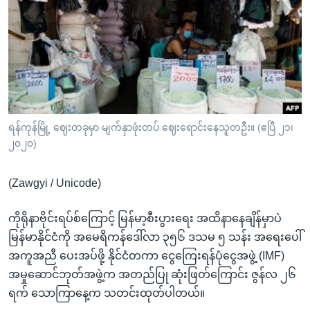
အ
သုတပဒေသာ အင်္ဂလိပ်စာ
ညွန်း
Learning English
စာမျက်နှာ
သို့
ဗွီအိုအေ လူမှုကွန်ယက်များ
ကျော်
ကြည့်
ရန်
ဘာသာစကားများ
ရန်ကုန်မြို့ ဈေးတခုမှာ မျက်နှာဖုံးတပ် ဈေးရောင်းနေသူတဦး။ (ဧပြီ ၂၁၊
ရှာဖွေ
၂၀၂၀)
ရန်
နေရာ
(Zawgyi / Unicode)
သို့
ကျော်
ကိုရိုနာဗိုင်းရပ်စ်ကြောင့် မြန်မာ့စီးပွားရေး အထိနာနေချိန်မှာပဲ
ရန်
မြန်မာနိုင်ငံကို အမေရိကန်ဒေါ်လာ ၃၅၆ ဒသမ ၅ သန်း အရေးပေါ်
အကူအညီ ပေးအပ်ဖို့ နိုင်ငံတကာ ငွေကြေးရန်ပုံငွေအဖွဲ့ (IMF)
အမှုဆောင်ဘုတ်အဖွဲ့က အတည်ပြု ဆုံးဖြတ်ကြောင်း ဇွန်လ ၂၆
ရက် သောကြာနေ့က သတင်းထုတ်ပါတယ်။