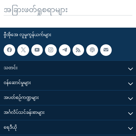
အခြားဖတ်ရှုစရာများ
ဗွီအိုအေ လူမှုကွန်ယက်များ
သတင်း
၀န်ဆောင်မှုများ
အပတ်စဉ်ကဏ္ဍများ
အင်္ဂလိပ်သင်ခန်းစာများ
ရေဒီယို