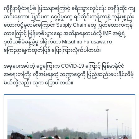
ကိုရိုနာဗိုင်းရပ်စ် ပြဿနာကြောင့် ခရီးသွားလုပ်ငန်း တရှိန်ထိုး ကျ
ဆင်းနေတာ၊ ပြည်ပက ငွေပို့မှုတွေ ရပ်ဆိုင်းကုန်တာနဲ့ ကုန်ပစ္စည်း
ထောက်ပို့မှုလမ်းကြောင်း Supply Chain တွေ ပြတ်တောက်ကုန်
တာကြောင့် မြန်မာ့စီးပွားရေး အထိနာနေတယ်လို့ IMF အဖွဲ့ရဲ့
ဒုတိယစီမံခန့်ခွဲမှု ဒါရိုက်တာ Mitsuhiro Furusawa က
ကြေညာချက်ထုတ်ပြန် ပြောကြားလိုက်ပါတယ်။
အခုပေးအပ်တဲ့ ငွေကြေးက COVID-19 ကြောင့် မြန်မာနိုင်ငံ
အရေးတကြီး လိုအပ်နေတဲ့ ဘဏ္ဍာငွေကို ဖြည့်ဆည်းပေးနိုင်လိမ့်
မယ်လို့လည်း သူက ပြောပါတယ်။