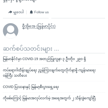
မျှဝေပါ
Follow us
ဗွီအိုအေ (မြန်မာပိုင်း)
ဆက်စပ်သတင်းများ ...
မြန်မာနိုင်ငံမှာ COVID-19 အတည်ပြုလူနာ ၃ ဦးတိုး၊ ၂၉၀ ရှိ
ကပ်ရောဂါထိန်းချုပ်ရေး ညွှန်ကြားချက်တွေလိုက်နာဖို့ ကျန်းမာရေး
ဝန်ကြီး သတိပေး
COVID ပြဿနာနှင့် မြန်မာ့စီးပွားရှေ့ရေး
ကိုဗစ်ကြောင့် မြန်မာအလုပ်လက်မဲ့ အရေအတွက် ၂ သိန်းခွဲကျော်ပြီ