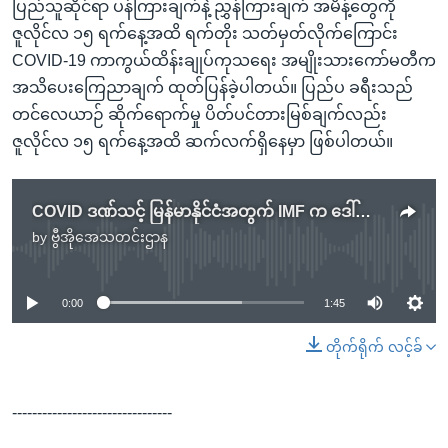
ပြည်သူဆိုင်ရာ ပန်ကြားချက်နဲ့ ညွှန်ကြားချက် အမိန့်တွေကို
ဇူလိုင်လ ၁၅ ရက်နေ့အထိ ရက်တိုး သတ်မှတ်လိုက်ကြောင်း
COVID-19 ကာကွယ်ထိန်းချုပ်ကုသရေး အမျိုးသားကော်မတီက
အသိပေးကြေညာချက် ထုတ်ပြန်ခဲ့ပါတယ်။ ပြည်ပ ခရီးသည်
တင်လေယာဉ် ဆိုက်ရောက်မှု ပိတ်ပင်တားမြစ်ချက်လည်း
ဇူလိုင်လ ၁၅ ရက်နေ့အထိ ဆက်လက်ရှိနေမှာ ဖြစ်ပါတယ်။
COVID ဒဏ်သင့် မြန်မာနိုင်ငံအတွက် IMF က ဒေါ်လာသန်း ၃၅၀ ကျော် အရေးပေါ်ကူညီ
by
ဗွီအိုအေသတင်းဌာန
No media source currently available
0:00
1:45
တိုက်ရိုက် လင့်ခ်
--------------------------------