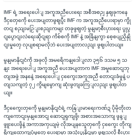
IMF ရဲ့ အရေးပေါျ အကူအညီပေးရေး အစီအစဉျ နှဈခုကနေ
ဒီငှတှေကေို ပေးအပျတာဖွဈပွီး IMF က အကူအညီပေးရာမှာ ကွို
တငျ စညျးမဉြျးစညျးကမျး တခုဖွဈတဲ့ မွနျမာ့စီးပှားရေး ပွုပွ
ငျပွောငျးလဲရေးဆိုငျရာ ကိစ်စကို IMF နဲ့ အခြိနျကွာ စေ့စပျညှိနှို
ငျးမှုတှေ လုပျစရာမလိုဘဲ ပေးအပျတာလညျး ဖွဈပါတယျ။
မွနျမာနိုငျငံကို အခုလို အမရေိကနျဒေါျလာ ၃၅၆ ဒသမ ၅ သ
နျး အရေးပေါျ အကူအညီ ပေးအပျတာက IMF အမှုဆောငျဘု
တျအဖှဲ့ အနနေဲ့ အရေးပေါျ ငှကွေေးအကူအညီ တောငျးခံမှုနဲ့ ပ
တျသကျတဲ့ ၇၂ ကွိမျမွောကျ ဆုံးဖွတျခကြျလညျး ဖွဈပါတ
ယျ။
ဒီငှကွေေးတှကေို မွနျမာနိုငျငံရဲ့ ကနြျးမာရေးကဏ်ဍ ပိုမိုတိုးတ
ကျကောငျးမှနျအောငျ ဆောငျရှကျဖို့၊ အစားအသောကျ ဖွန့ျ
ဖွူးပေးဖို့နဲ့ အကာအကှယျမဲ့ လိုအပျနသေူတှကေို ငှကွေေး တိုကျ
ရိုကျထောကျပံ့မှုတှေ ပေးရာမှာ အသုံးပွုနိုငျမှာ ဖွဈသလို စီးပှား