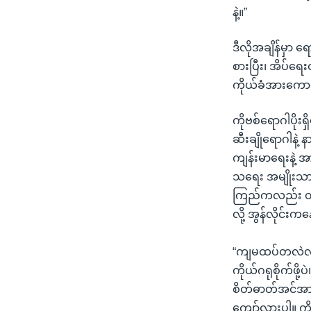
နဲ့။”
ဒီလိုအချိန်မှာ 
စားပြီး၊ အိပ်ရေးဝ
ကိုယ်ခံအားကောင
ကိုဗစ်ရောဂါပို
ဆီးချိုရောဂါနဲ့ 
ကျန်းမာရေးနဲ့ 
သရေး အမျိုးသားအ
ကြည်ကလည်း တဦး
လို့ အွန်လိုင်း
“ကျမထပ်တလဲလဲပ
ကိုယ်ဂရုစိုက်ဖို့ပ
စိတ်ဓာတ်အင်အားန
ကျော်လွှားပါ။ က