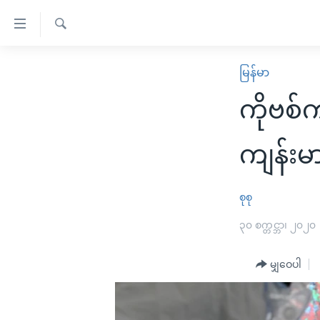
သုံး
ရ
ရှာဖွေ
လွယ်ကူ
မူလစာမျက်နှာ
မြန်မာ
ရ
စေ
မြန်မာ
လာ
ကိုဗစ်
သည့်
ဒ်
ကမ္ဘာ့သတင်းများ
Link
ဗွီဒီယို
နိုင်ငံတကာ
ကျန်းမ
များ
သတင်းလွတ်လပ်ခွင့်
အမေရိကန်
ပင်မ
ရပ်ဝန်းတခု လမ်းတခု အလွန်
တရုတ်
စုစု
အကြောင်းအရာ
အင်္ဂလိပ်စာလေ့လာမယ်
အစ္စရေး-ပါလက်စတိုင်း
၃၀ စက္တင္ဘာ၊ ၂၀၂၀
သို့
အပတ်စဉ်ကဏ္ဍများ
အမေရိကန်သုံးအီဒီယံ
ကျော်
မျှဝေပါ
ကြည့်
ရေဒီယိုနှင့်ရုပ်သံ အချက်အလက်များ
မကြေးမုံရဲ့ အင်္ဂလိပ်စာ
ရေဒီယို
ရန်
ရေဒီယို/တီဗွီအစီအစဉ်
ရုပ်ရှင်ထဲက အင်္ဂလိပ်စာ
တီဗွီ
ပင်မ