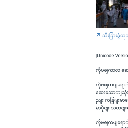
သီးခြားခွဲထု
[Unicode Versio
ကိုဗဈကာလ ဆေးဝ
ကိုဗဈကပျရောဂါ
ဆေးသောကျသုံးတာ
ညျး ကနြျးမာရေ
မာပိုငျး သတငျ
ကိုဗဈကပျရောဂါက