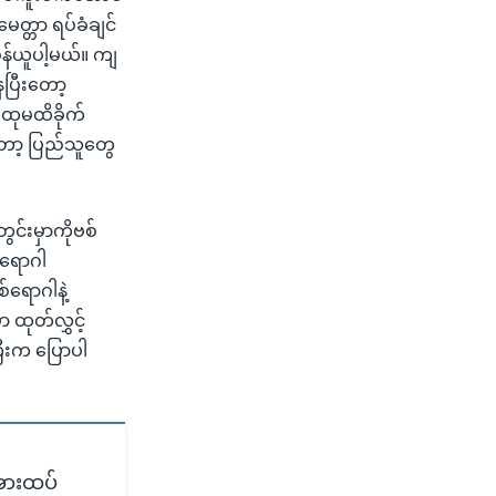
ေတ္တာ ရပ်ခံချင်
ဝန်ယူပါ့မယ်။ ကျ
ပြီးတော့
လူထုမထိခိုက်
တော့ ပြည်သူတွေ
ွင်းမှာကိုဗစ်
 ရောဂါ
်ရောဂါနဲ့
 ထုတ်လွှင့်
ြီးက ပြောပါ
်အားထပ်