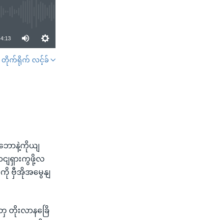
4:13
တိုက်ရိုက် လင့်ခ်
SHARE
ောနဲ့ကိုယျ
ျရှားကွဖို့လ
 ဗှီအိုအမွေနျ
ှေ တိုးလာနခြေိ