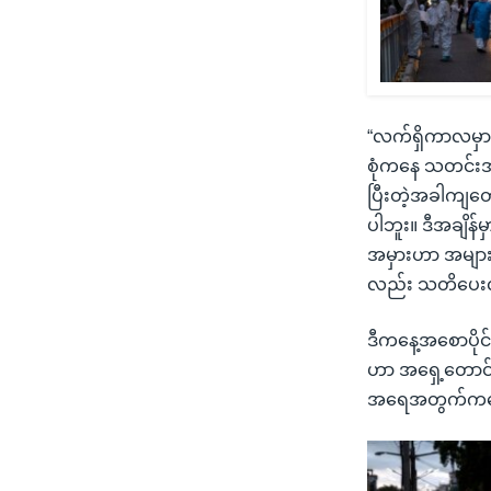
“လက်ရှိကာလမှာ 
စုံကနေ သတင်း
ပြီးတဲ့အခါကျတေ
ပါဘူး။ ဒီအချိန်
အမှားဟာ အများ
လည်း သတိပေးလ
ဒီကနေ့အစောပိုင်
ဟာ အရှေ့တောင်အာ
အရေအတွက်ကတော