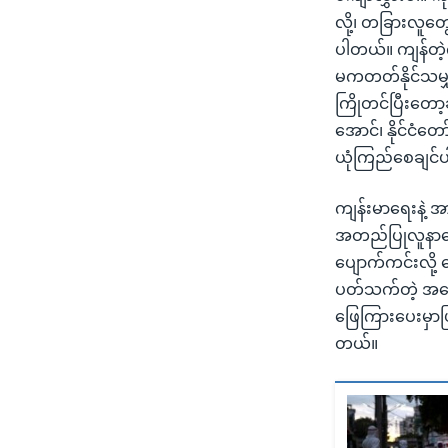
လို့၊ တခြားလူတွေ
ပါတယ်။ ကျန်တဲ့က
မကတတ်နိုင်သမျှ
ကြိုတင်ပြီးတော့ခ
အောင်၊ နိုင်ငံ
ယုံကြည်စေချင်
ကျန်းမာရေးနဲ့ အာ
အတည်ပြုလူနာပေါ
ပျောက်ကင်းလို့ 
ပတ်သက်တဲ့ အမေး
ဖြေကြားပေးမှာဖ
တယ်။