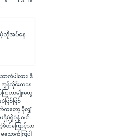
့လိုအပ်နေ
ောက်ပါလား၊ ဒီ
ု အွန်လိုင်းကနေ
က်ကြတာမျိုးတွေ
ပဲဖြစ်ဖြစ်
်ကတော့ ပိုလျှံ
ဲ့ရှိမဲ့နဲ့ ဝယ်
ဲ့စိတ်ကြောင့်သာ
ကို မသောက်ကြပါ