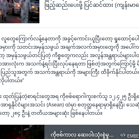
ဖြည့်ဆည်းပေးဖို့ ပြင်ဆင်ထား (ကျန်းမာရ
လူတွေကြောက်လန့်နေတာကို အခွင့်ကောင်းယူပြီးတော့ ရှုထောင့်ပေါင
အမှားကို သတင်းအမှန်သဖွယ် အချက်အလက်အမှားတွေကို အပေါ်
ာ့ အမှန်သဖွယ်တင်ပြတဲ့ ကိစ္စတွေကလည်း အလွန်အန္တရာယ်များပါတ
မှာအားလုံးက အသက်နဲ့ရင်းပြီးလုပ်နေရတာ ဖြစ်တဲ့အတွက်ကြောင့်မို့ 
ပြည်သူအတွက် အသက်အန္တရာယ်ကို အများကြီး ထိခိုက်နိုင်ပါတယ်။
ိုပါတယ်။”
း ထုတ်ပြန်တဲ့စာရင်းတွေအရ ကိုဗစ်ရောဂါကူးစက်သူ ၁၂,၄၂၅ ဦးရှိနေတဲ
ရှနိုင်ငံများအသင်း (Asean) ထဲမှာ စတုတ္ထနေရာမှာရှိနေပြီး သေဆု
့ ၂၈၄ ဦးနဲ့ တတိယအများဆုံး ဖြစ်နေပါတယ်။
ကိုဗစ်ကာလ ဆေးဝါးသုံးစွဲမှုသတိထားဖို့ ကျန်းမာရေးတာဝန်ရှိသူတွေသတိပေး
EMBE