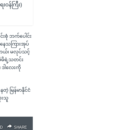
ေးဝန်ကြီး)
်းစုံ ဘက်ပေါင်း
ကနေသကြားအုပ်
ယ်၊ မလုပ်သင့်
မိမိရဲ့သတင်း
 ဒါလေးကို
့ မြန်မာနိုင်ငံ
ံးသူ
D
SHARE