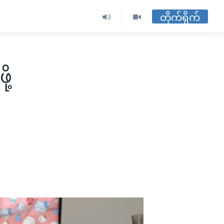
တိုက်ရိုက်
ု့