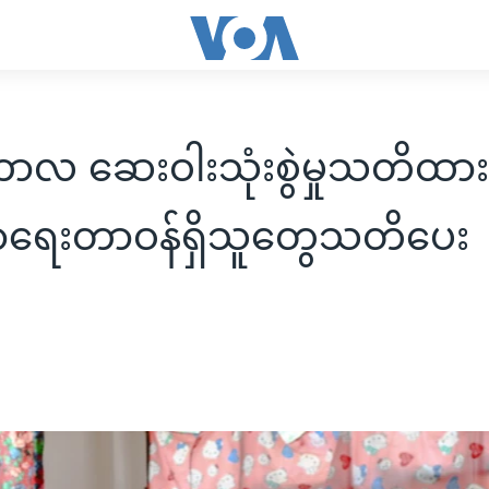
ကာလ ဆေးဝါးသုံးစွဲမှုသတိထားဖိ
ာရေးတာဝန်ရှိသူတွေသတိပေး