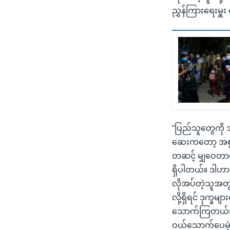
ညွှန်ကြားရေးမှ
“ပြည်သူတွေကို
ဆေးကတော့ အစွမ်း
တဆင့် မျှဝေတာမ
ရှိပါတယ်။ ဒါဟာ 
လိုအပ်တဲ့သူအတွ
လို့ရှိရင် ဒုက္ခ
သောက်ကြတယ်။ ဒါ
ဝယ်သောက်ပေမဲ့ 