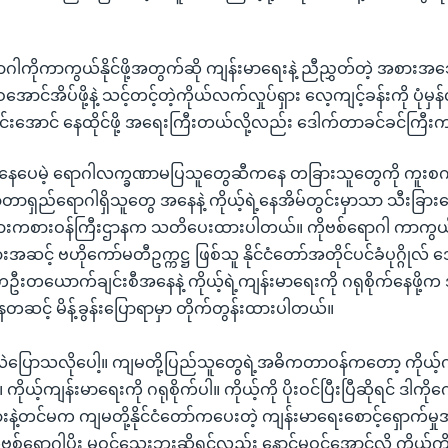
ရောဂါကိုကာကွယ်နိုင်ဖို့အတွက်ဆို ကျန်းမာရေးနဲ့ ညီညွှတ်တဲ့ အစား
အောင်အိပ်ဖို့နဲ့ သင့်တင့်တဲ့ကိုယ်လက်လှုပ်ရှား လေ့ကျင့်ခန်းကို ပုံမှန်
်းအောင် နေထိုင်ဖို့ အရေးကြီးတယ်လို့လည်း ဒေါက်တာခင်ခင်ကြီ
းရှိနေပေမဲ့ ရောဂါလက္ခဏာမပြသူတွေဆီကနေ တခြားသူတွေကို ကူးစက်နိ
နာတာရှည်ရောဂါရှိသူတွေ အနေနဲ့ ကိုယ့်ရဲ့နေအိမ်တွင်းမှာသာ သီးခြားနေ
အားကစားဝန်ကြီးဌာနက သတိပေးထားပါတယ်။ ကိုဗစ်ရောဂါ ကာကွယ်၊ ထ
ဆင့် ဗဟိုကော်မတီဥက္ကဋ္ဌ ဖြစ်သူ နိုင်ငံတော်အတိုင်ပင်ခံပုဂ္ဂိုလ် ဒ
တယောက်ချင်းစီအနေနဲ့ ကိုယ့်ရဲ့ကျန်းမာရေးကို ဂရုစိုက်နေဖိ
ကနေတဆင့် မိန့်ခွန်းပြောရာမှာ တိုက်တွန်းထားပါတယ်။
ြောသလိုပေါ့။ ကျမတို့ပြည်သူတွေရဲ့အဓိကတာဝန်ကတော့ ကိုယ့်က
ဲ။ ကိုယ့်ကျန်းမာရေးကို ဂရုစိုက်ပါ။ ကိုယ့်ကို ပိုးဝင်ပြီးပြီဆိုရင် ဒါကိုကျော
ဲ့တင်မက ကျမတို့နိုင်ငံတော်ကပေးတဲ့ ကျန်းမာရေးစောင့်ရှောက်မှုအ
ိုဗစ်ရောဂါပိုး မဝင်သေးဘူးဆိုရင်လည်း နောင်မဝင်အောင်လို့ ကိုယ့်