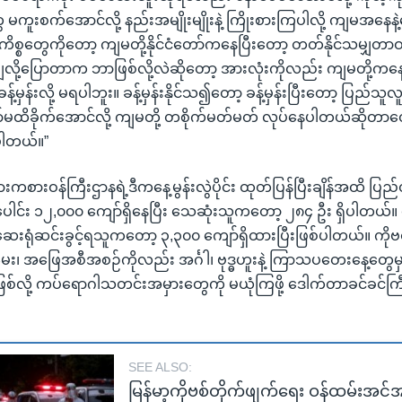
 မကူးစက်အောင်လို့ နည်းအမျိုးမျိုးနဲ့ ကြိုးစားကြပါလို့ ကျမအနေနဲ့မ
ိစ္စတွေကိုတော့ ကျမတို့နိုင်ငံတော်ကနေပြီးတော့ တတ်နိုင်သမျှတာ
လို့ပြောတာက ဘာဖြစ်လို့လဲဆိုတော့ အားလုံးကိုလည်း ကျမတို့ကနေ
န့်မှန်းလို့ မရပါဘူး။ ခန့်မှန်းနိုင်သ၍တော့ ခန့်မှန်းပြီးတော့ ပြည်သူ
တော်မထိခိုက်အောင်လို့ ကျမတို့ တစိုက်မတ်မတ် လုပ်နေပါတယ်ဆိုတာ
ပါတယ်။”
းကစားဝန်ကြီးဌာနရဲ့ဒီကနေ့မွန်းလွဲပိုင်း ထုတ်ပြန်ပြီးချိန်အထိ ပြည်တ
င်း ၁၂,၀၀၀ ကျော်ရှိနေပြီး သေဆုံးသူကတော့ ၂၈၄ ဦး ရှိပါတယ်။
ဆေးရုံဆင်းခွင့်ရသူကတော့ ၃,၃၀၀ ကျော်ရှိထားပြီးဖြစ်ပါတယ်။ ကိုဗစ
၊ အဖြေအစီအစဉ်ကိုလည်း အင်္ဂါ၊ ဗုဒ္ဓဟူးနဲ့ ကြာသပတေးနေ့တွေမှာ
ြစ်လို့ ကပ်ရောဂါသတင်းအမှားတွေကို မယုံကြဖို့ ဒေါက်တာခင်ခင်က
SEE ALSO:
မြန်မာ့ကိုဗစ်တိုက်ဖျက်ရေး ဝန်ထမ်းအင