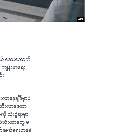
ကိုယ် ဆေးသောက်
်း ကျန်းမာရေး
်း
းလာနေချိန်မှာပဲ
ည်း တိုးလာနေတာ
 သုံးစွဲရာမှာ
ာက်သုံးတာတွေ မ
်ဖျက်ရေးဌာနခွဲ