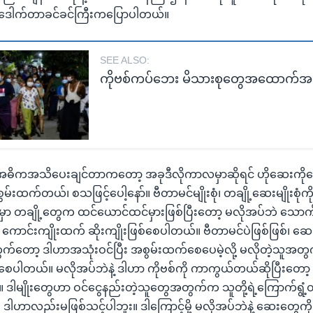
ူး ဒေါက်တာခင်ခင်ကြီးကပြောပါတယ်။
SEE ALSO:
ကိုဗစ်ကပ်ဘေး မိသားစုတွေအထောက်အပံ
 အဓိကအသိပေးချင်တာကတော့ အခုဒီလိုကာလမှာဆိုရင် ဟိုဆေးကိုသ
ထက်တယ်၊ စသဖြင့်ပေါ့နော်။ ဗီတာမင်မျိုးစုံ၊ တချို့ဆေးမျိုးစုံကိ
ှာ တချို့တွေက ထင်ယောင်ထင်မှားဖြစ်ပြီးတော့ မလိုအပ်ဘဲ သော
ကောင်းကျိုးထက် ဆိုးကျိုးဖြစ်စေပါတယ်။ ဗီတာမင်ပဲဖြစ်ဖြစ်၊ ဆေး
က်တော့ ဒါဟာအသုံးဝင်ပြီး အစွမ်းထက်စေပေမဲ့လို့ မလိုတဲ့သူအတွက
များစေပါတယ်။ မလိုအပ်ဘဲနဲ့ ဒါဟာ ကိုဗစ်ကို ကာကွယ်တယ်ဆိုပြီးတော့ မရှိမ
မျိုးတွေဟာ ဝင်ငွေနည်းတဲ့သူတွေအတွက်က သူတို့ရဲ့ကြောက်ရွံ့တ
ဒါဟာလည်းမဖြစ်သင့်ပါဘူး။ ဒါကြောင့်မို့ မလိုအပ်ဘဲနဲ့ ဆေးတွေ