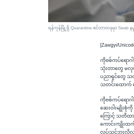
ရန်ကုန်မြို့ရှိ Quarantine စင်တာတခုမှာ Swab န
[Zawgyi/Unicod
ကိုဗစ်ကပ်ရောဂါ
သုံးတာတွေ မလုပ်
ပညာရှင်တွေ သတိ
သတင်းထောက် မ
ကိုဗစ်ကပ်ရောဂါကြ
ဆေးဝါးမျိုးစုံကိ
ကြောင့် သတိထား
ကောင်းကျိုးထက် 
လုပ်သင့်ဘူးလို