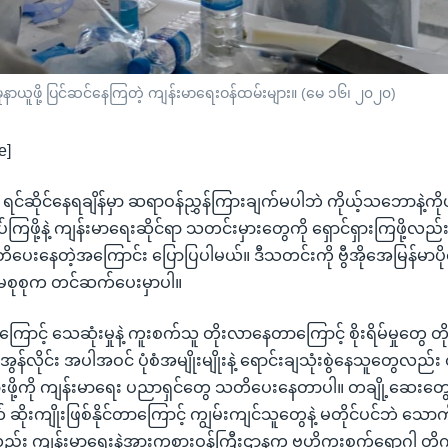
မူနာယူဖို့ ပြင်ဆင်နေကြတဲ့ ကျန်းမာရေးဝန်ထမ်းများ။ (မေ ၁၆၊ ၂၀၂၀)
e]
 ရင်ဆိုင်နေရချိန်မှာ ဆရာဝန်ညွှန်ကြားချက်မပါဘဲ ကိုယ့်သဘောနဲ့
ကြဖို့နဲ့ ကျန်းမာရေးဆိုင်ရာ သတင်းမှားတွေကို ရှောင်ရှားကြဖို့လည
ပေးနေတဲ့အကြောင်း ပြောပြပါမယ်။ ဒီသတင်းကို ဗွီအိုအေမြန်မာပိုင
စုစုက တင်ဆက်ပေးမှာပါ။
ောင့် သေဆုံးမှုနဲ့ ကူးစက်သူ တိုးလာနေတာကြောင့် စိုးရိမ်မှုတွေ တို
ု အွန်လိုင်း အပါအဝင် ပုံစံအမျိုးမျိုးနဲ့ ရောင်းချသုံးစွဲနေသူတွေလ
ဖို့ကို ကျန်းမာရေး ပညာရှင်တွေ သတိပေးနေတာပါ။ တချို့ဆေးတွေကို
ဆိုးကျိုးဖြစ်နိုင်တာကြောင့် ကျွမ်းကျင်သူတွေနဲ့ မတိုင်ပင်ဘဲ သေ
့လည်း ကျန်းမာရေးနဲ့အားကစားဝန်ကြီးဌာနက ဗဟိုကူးစက်ရောဂါ တိုက