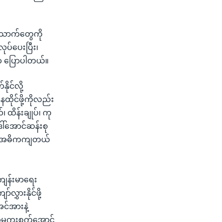
အသောက်တွေကို
လုပ်ပေးပြီး၊
းက ပြောပါတယ်။
ုင်လို့
ထိုင်ဖို့ကိုလည်း
ိန်းချုပ်၊ ကု
ေါ်အောင်ဆန်းစု
ု့က အဓိကကျတယ်
ျန်းမာရေး
်လွှားနိုင်ဖို့
င်အားနဲ့
ကိုမကူးစက်အောင်