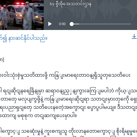
by
ဗွီအိုအေသတင်းဌာန
No media source currently available
0:00
တ်၍ နားဆင်နိုင်ပါသည်။
EMBED
n]
ါးသုံးစှဲမှုသတိထားဖို့ ကနြျးမာရေးတာဝနျရှိသူတှသေတိပေး
 ရငျဆိုငျနရေခြိနျမှာ ဆရာဝနျညှှနျကွားခကြျမပါဘဲ ကိုယ့ျသဘ
တှေ မလုပျကွဖို့နဲ့ ကနြျးမာရေးဆိုငျရာ သတငျးမှားတှကေို ရှောင
းပညာရှငျတှေ သတိပေးနတေဲ့အကွောငျး ပွောပွပါမယျ။ ဒီသတငျးကို
းထောကျ မစုစုက တငျဆကျပေးမှာပါ။
ွောင့ျ သဆေုံးမှုနဲ့ ကူးစကျသူ တိုးလာနတောကွောင့ျ စိုးရိမျမှုတ