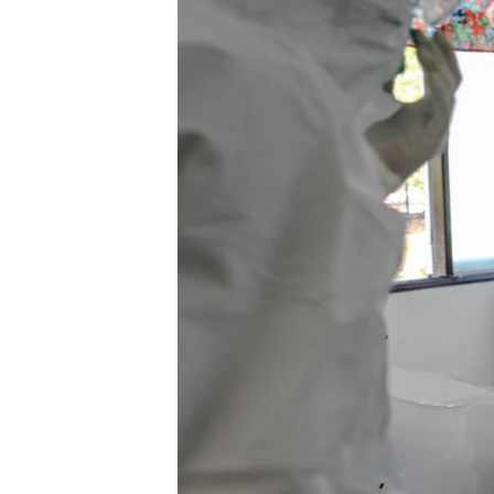
သုတပဒေသာ အင်္ဂလိပ်စာ
အ
ညွန်း
စာမျက်နှာ
သို့
ကျော်
ကြည့်
ရန်
ရှာဖွေ
ရန်
နေရာ
သို့
ကျော်
ရန်