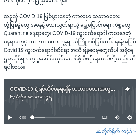
လားဆိုတော့ မခြုံနိုင်သေးဘူး။”
အခုလို COVID-19 ဖြစ်ပွားနေတဲ့ ကာလမှာ သဘာဝဘေး
တုံ့ပြန်မှုတွေ အနေနဲ့ ဘေးလွတ်ရာသို့ ရွှေ့ပြောင်းရေး ကိစ္စတွေ၊
Quarantine နေရာတွေ၊ COVID-19 ကူးစက်ရောဂါ ကုသနေတဲ့
နေရာတွေမှာ သဘာဝဘေးအန္တရာယ်ကြိုတင်ပြင်ဆင်ရေးနဲ့အပြင်
Covid 19 ကူးစက်ရောဂါဆိုင်ရာ အသိဖြန့်ဝေမှုတွေကိုပါ အစိုးရ
ဌာနဆိုင်ရာတွေ ပူးပေါင်းလုပ်ဆောင်ဖို့ စီစဉ်နေတယ်လို့လည်း သိ
ရပါတယ်။
COVID-19 နဲ့ ရင်ဆိုင်နေရချိန် သဘာဝဘေးအတွက် ဘာတွေပြင်ထားပြီးပြီလဲ
by
ဗွီအိုအေသတင်းဌာန
No media source currently available
0:00
3:18
တိုက်ရိုက် လင့်ခ်