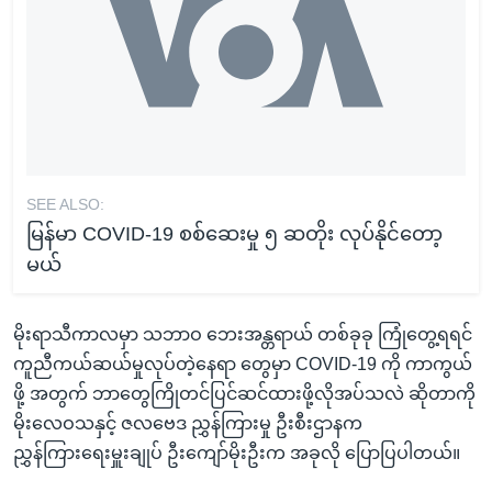
SEE ALSO:
မြန်မာ COVID-19 စစ်ဆေးမှု ၅ ဆတိုး လုပ်နိုင်တော့
မယ်
မိုးရာသီကာလမှာ သဘာဝ ဘေးအန္တရာယ် တစ်ခုခု ကြုံတွေ့ရရင်
ကူညီကယ်ဆယ်မှုလုပ်တဲ့နေရာ တွေမှာ COVID-19 ကို ကာကွယ်
ဖို့ အတွက် ဘာတွေကြိုတင်ပြင်ဆင်ထားဖို့လိုအပ်သလဲ ဆိုတာကို
မိုးလေဝသနှင့် ဇလဗေဒ ညွှန်ကြားမှု ဦးစီးဌာနက
ညွှန်ကြားရေးမှူးချုပ် ဦးကျော်မိုးဦးက အခုလို ပြောပြပါတယ်။