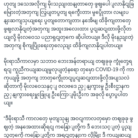
ဟုတျ ဒသေအလိုကျ မိုးသညျးထနျတာတှေ ဖွဈပေါျလာနိုငျခြ
မြေားတဲ့အတှကျ လြှပျတပွတျ ရကွေီးတာ၊ မွပွေိုတာ၊ လမျးပ
နျးဆကျသှယျရေး ပွတျတောကျတာ၊ နအေိမျ ထိခိုကျတာတှေ
ဖွဈလာနိုငျတဲ့အတှကျ အထူးအလေးထား ပွငျဆငျထားဖို့လိုတ
ယျလို့ မိုးလဝေသ ပညာရှငျတှကေ ဆိုပါတယျ။ ဒီလို မိုးနညျးတဲ့
အတှကျ စိုကျပြိုးရေးတှလေညျး ထိခိုကျလာနိုငျပါတယျ။
မိုးရာသီကာလမှာ သဘာဝ ဘေးအန်တရာယျ တဈခုခု ကွုံတှေ့ရ
ရငျ ကူညီကယျဆယျမှုလုပျတဲ့နရော တှမှော COVID-19 ကို ကာ
ကှယျဖို့ အတှကျ ဘာတှကွေိုတငျပွငျဆငျထားဖို့လိုအပျသလဲ
ဆိုတာကို မိုးလဝေသနှင့ျ ဇလဗဒေ ညှှနျကွားမှု ဦးစီးဌာနက
ညှှနျကွားရေးမှူးခြုပျ ဦးကြောျမိုးဦးက အခုလို ပွောပွပါတ
ယျ။
“ဒီမိုးရာသီ ကာလတှေ မုတျသုနျ အဝငျကာလတှမှော တဈခုခု ဖွ
ဈတဲ့ အနအေထားဆိုရငျ ကနြောျတို့က ဒီ ဘေးသင့ျတဲ့ ပွညျ
သူတှကေို ကနြောျတို့က အရငျတုနျးက လိုမြိုး ဒီ ကယျဆယျ