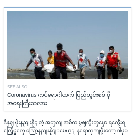
SEE ALSO:
Coronavirus ကပ်ရောဂါထက် ပြည်တွင်းစစ် ပို
အရေးကြီးသလား
ဒီနှဈ မိုးနညျးနိုငျတဲ့ အတှကျ အဓိက မွဈကွီးတှမှော ရကွေီးရ
လြှေံမှုတှေ လြော့နညျးနိုငျပမေယ့ျ နရောကှကျပွီးတော့ ဒါမှမ