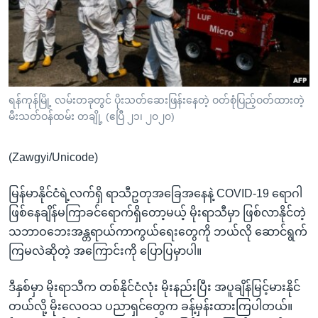
အ
သုတပဒေသာ အင်္ဂလိပ်စာ
ညွန်း
Learning English
စာမျက်နှာ
သို့
ဗွီအိုအေ လူမှုကွန်ယက်များ
ကျော်
ကြည့်
ရန်ကုန်မြို့ လမ်းတခုတွင် ပိုးသတ်ဆေးဖြန်းနေတဲ့ ဝတ်စုံပြည့်ဝတ်ထားတဲ့
မီးသတ်ဝန်ထမ်း တချို့ (ဧပြီ ၂၁၊ ၂၀၂၀)
ရန်
ဘာသာစကားများ
ရှာဖွေ
(Zawgyi/Unicode)
ရန်
နေရာ
မြန်မာနိုင်ငံရဲ့လက်ရှိ ရာသီဥတုအခြေအနေနဲ့ COVID-19 ရောဂါ
သို့
ဖြစ်နေချိန်မကြာခင်ရောက်ရှိတော့မယ့် မိုးရာသီမှာ ဖြစ်လာနိုင်တဲ့
ကျော်
သဘာဝဘေးအန္တရာယ်ကာကွယ်ရေးတွေကို ဘယ်လို ဆောင်ရွက်
ရန်
ကြမလဲဆိုတဲ့ အကြောင်းကို ပြောပြမှာပါ။
ဒီနှစ်မှာ မိုးရာသီက တစ်နိုင်ငံလုံး မိုးနည်းပြီး အပူချိန်မြင့်မားနိုင်
တယ်လို့ မိုးလေဝသ ပညာရှင်တွေက ခန့်မှန်းထားကြပါတယ်။