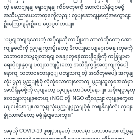
တဲ့ ဆောငျရနျ ရှောငျရနျ ကိစ်စတှကေို အားလုံးသိနိုငျစဖေို့
အသိပညာပေးတာတှကေိုလညျး လုပျဆောငျနတေဲ့အကွောငျး
ဦးကြောျမိုးဦးက ပွောပွပါတယျ။
“မပွငျဆငျရသေးတဲ့ အပိုငျးဆိုတာမြိုးက ဘာလဲဆိုတော့ အော
ကျခွထေိကို ညှှနျကွားပွီးတော့ ဒီကယျဆယျ၇ေးစခနျးတှကေို
သဘာဝဘေးဖွဈလာရငျ စခနျးတှခှေဲထားနိုငျဖို့ကို ကနြျးမာ
ရေးပိုငျးနှင့ျ ပတျသကျပွီးတော့ အသိရှိကွဖို့အတှကျကိုပေါ့
နောကျ သဘာဝဘေးနှင့ျ ပတျသကျတဲ့ အသိတှပေေါ့၊ အကုနျ
လုံး ပွညျပွည့ျစုံစုံ လုံလုံလောကျလောကျ ပွညျသူတှအေထဲမှာ
အသိရှိနဖေို့ကို လုပျတော့ လုပျနတောပဲပေါ့နောျ။ အစိုးရဌာနတှ
လေညျးလုပျနတေယျ၊ NGO တို့ INGO တို့လညျး လုပျနကွေတ
ယျပေါ့နောျ။ အကုနျလုံးပွည့ျပွည့ျစုံစုံ တဈနိုငျငံလုံး လှမျး
ခွုံလားဆိုတော့ မခွုံနိုငျသေးဘူး။”
အခုလို COVID-19 ဖွဈပှားနတေဲ့ ကာလမှာ သဘာဝဘေး တုံ့ပွနျ