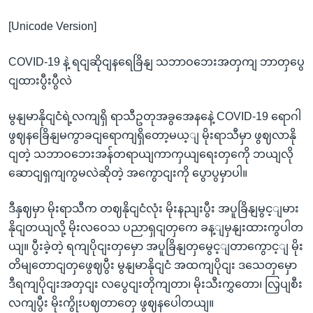
[Unicode Version]
COVID-19 နဲ့ ရငျဆိုငျနရေခြိနျ သဘာဝဘေးအတှကျ ဘာတှပွေ
ငျထားပွီးပွီလဲ
မွနျမာနိုငျငံရဲ့လကျရှိ ရာသီဥတုအခွအေနနေဲ့ COVID-19 ရောဂါ
ဖွဈနခြေိနျမကွာခငျရောကျရှိတော့မယ့ျ မိုးရာသီမှာ ဖွဈလာနို
ငျတဲ့ သဘာဝဘေးအန်တရာယျကာကှယျရေးတှကေို ဘယျလို
ဆောငျရှကျကွမလဲဆိုတဲ့ အကွောငျးကို ပွောပွမှာပါ။
ဒီနှဈမှာ မိုးရာသီက တဈနိုငျငံလုံး မိုးနညျးပွီး အပူခြိနျမွင့ျမား
နိုငျတယျလို့ မိုးလဝေသ ပညာရှငျတှကေ ခန့ျမှနျးထားကွပါတ
ယျ။ ပွီးခဲ့တဲ့ ရကျပိုငျးတှမှော အပူခြိနျတှမွေင့ျတာကွောင့ျ မိုး
တိမျတောငျတှဖွေဈပွီး မွနျမာနိုငျငံ အထကျပိုငျး ဒသေတှမှော
ဒီရကျပိုငျးအတှငျး လပွေငျးတိုကျတာ၊ မိုးသီးကွှတော၊ လြှပျစီး
လကျပွီး မိုးကွိုးပဈတာတှေ ဖွဈနပေါတယျ။