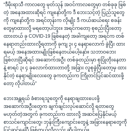
“ဒီမိုးရာသီ ကာလတွေ မုတ်သုန် အဝင်ကာလတွေမှာ တစ်ခုခု ဖြစ်
တဲ့ အနေအထားဆိုရင် ကျနော်တို့က ဒီ ဘေးသင့်တဲ့ ပြည်သူတွေ
ကို ကျနော်တို့က အရင်တုန်းက လိုမျိုး ဒီ ကယ်ဆယ်ရေး စခန်း
တွေမှာထားလို့ မရတော့ပါဘူး။ အရင်ကတော့ စုစည်းပြီးတော့
ထားတယ် ခု COVID-19 ဖြစ်နေတဲ့ အခါကျတော့ အရင်က တစ်
နေရာတည်းထားလို့ရတာကို ခုကျ ၃၊ ၄ နေရာလောက် ခွဲပြီး ထား
ရမယ့် အနေအထားမျိုးဖြစ်နေတယ်ပေါ့နှော်။ သဘာဝဘေး
ဖြစ်လာပြီဆိုရင် အဆောက်အဦး တစ်ခုတည်းမှာ စုပြုံတိုးနေတာ
နဲ့ စာရင် ၃၊ ၄ ခုလောက်ထားတာတို့ အခြား လူစုခွဲပြီးတော့မှ ထား
နိုင်တဲ့ နေရာမျိုးလေးတွေ ခုကတည်းက ကြိုတင်ပြင်ဆင်ထားဖို့
တော့ လိုပါတယ်”
ဘေးအန္တရယ် ခံစားရသူတွေကို နေရာချထားပေးဖို့
အဆောက်အဦးတွေက ချက်ချင်းလုပ်ဆောင်လို့ ရတာတွေ
မဟုတ်တဲ့အတွက် ခုကတည်းက ထားလို့ အဆင်ပြေနိုင်မယ့်
စာသင်ကျောင်းတွေ၊ ဘုန်းကြီးကျောင်းတွေနဲ့ အခြားနေရာတွေကို
ပြင်ဆင်နေပြီ ဖြစ်တယ်လို့လည်း ဆိုပါတယ်။