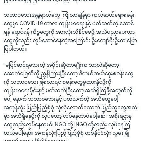
သဘာဝဘေးအန္တရာယ်တွေ ကြုံလာချိန်မှာ ကယ်ဆယ်ရေးစခန်း
တွေမှာ COVID-19 ကာလ ကျန်းမာရေးနှင့် ပတ်သက်တဲ့ ဆောင်
ရန် ရှောင်ရန် ကိစ္စတွေကို အားလုံးသိနိုင်စေဖို့ အသိပညာပေးတာ
တွေကိုလည်း လုပ်ဆောင်နေတဲ့အကြောင်း ဦးကျော်မိုးဦးက ပြော
ပြပါတယ်။
“မပြင်ဆင်ရသေးတဲ့ အပိုင်းဆိုတာမျိုးက ဘာလဲဆိုတော့
အောက်ခြေထိကို ညွှန်ကြားပြီးတော့ ဒီကယ်ဆယ်၇ေးစခန်းတွေ
ကို သဘာဝဘေးဖြစ်လာရင် စခန်းတွေခွဲထားနိုင်ဖို့ကို
ကျန်းမာရေးပိုင်းနှင့် ပတ်သက်ပြီးတော့ အသိရှိကြဖို့အတွက်ကို
ပေါ့ နောက် သဘာဝဘေးနှင့် ပတ်သက်တဲ့ အသိတွေပေါ့၊
အကုန်လုံး ပြည်ပြည့်စုံစုံ လုံလုံလောက်လောက် ပြည်သူတွေအထဲ
မှာ အသိရှိနေဖို့ကို လုပ်တော့ လုပ်နေတာပဲပေါ့နော်။ အစိုးရဌာန
တွေလည်းလုပ်နေတယ်၊ NGO တို့ INGO တို့လည်း လုပ်နေကြ
တယ်ပေါ့နော်။ အကုန်လုံးပြည့်ပြည့်စုံစုံ တစ်နိုင်ငံလုံး လွမ်းခြုံ