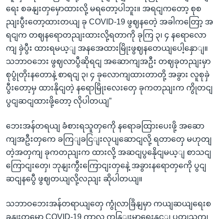
ရေး စခနျးတှမှောထားလို့ မရတော့ပါဘူး။ အရငျကတော့ စုစ
ညျးပွီးတော့ထားတယျ ခု COVID-19 ဖွဈနတေဲ့ အခါကတြော့ အ
ရငျက တဈနရောတညျးထားလို့ရတာကို ခုကြ ၃၊ ၄ နရောလော
ကျ ခှဲပွီး ထားရမယ့ျ အနအေထားမြိုးဖွဈနတေယျပေါ့နှောျ။
သဘာဝဘေး ဖွဈလာပွီဆိုရငျ အဆောကျအဦး တဈခုတညျးမှာ
စုပွုံတိုးနတောနဲ့ စာရငျ ၃၊ ၄ ခုလောကျထားတာတို့ အခွား လူစုခှဲ
ပွီးတော့မှ ထားနိုငျတဲ့ နရောမြိုးလေးတှေ ခုကတညျးက ကွိုတငျ
ပွငျဆငျထားဖို့တော့ လိုပါတယျ”
ဘေးအန်တရယျ ခံစားရသူတှကေို နရောခထြားပေးဖို့ အဆော
ကျအဦးတှကေ ခကြျခငြျးလုပျဆောငျလို့ ရတာတှေ မဟုတျ
တဲ့အတှကျ ခုကတညျးက ထားလို့ အဆငျပွနေိုငျမယ့ျ စာသငျ
ကြောငျးတှေ၊ ဘုနျးကွီးကြောငျးတှနေဲ့ အခွားနရောတှကေို ပွငျ
ဆငျနပွေီ ဖွဈတယျလို့လညျး ဆိုပါတယျ။
သဘာဝဘေးအန်တရာယျတှေ ကွုံလာခြိနျမှာ ကယျဆယျရေးစ
ခနျးတှမှော COVID-19 ကာလ ကနြျးမာရေးနှင့ျ ပတျသကျ