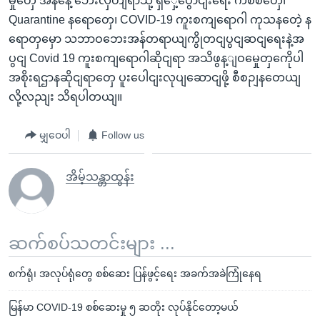
မှုတှေ အနနေဲ့ ဘေးလှတျရာသို့ ရှှေ့ပွောငျးရေး ကိစ်စတှေ၊
Quarantine နရောတှေ၊ COVID-19 ကူးစကျရောဂါ ကုသနတေဲ့ န
ရောတှမှော သဘာဝဘေးအန်တရာယျကွိုတငျပွငျဆငျရေးနဲ့အ
ပွငျ Covid 19 ကူးစကျရောဂါဆိုငျရာ အသိဖွန့ျဝမှေုတှကေိုပါ
အစိုးရဌာနဆိုငျရာတှေ ပူးပေါငျးလုပျဆောငျဖို့ စီစဉျနတေယျ
လို့လညျး သိရပါတယျ။
မျှဝေပါ
Follow us
အိမ့်သန္တာထွန်း
ဆက်စပ်သတင်းများ ...
စက်ရုံ၊ အလုပ်ရုံတွေ စစ်ဆေး ပြန်ဖွင့်ရေး အခက်အခဲကြုံနေရ
မြန်မာ COVID-19 စစ်ဆေးမှု ၅ ဆတိုး လုပ်နိုင်တော့မယ်