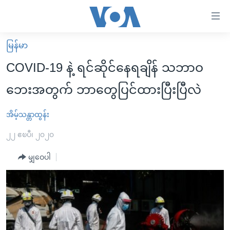
သုံး
ရ
လွယ်ကူ
မြန်မာ
မူလစာမျက်နှာ
စေ
COVID-19 နဲ့ ရင်ဆိုင်နေရချိန် သဘာဝ
မြန်မာ
သည့်
ဘေးအတွက် ဘာတွေပြင်ထားပြီးပြီလဲ
ကမ္ဘာ့သတင်းများ
Link
ဗွီဒီယို
နိုင်ငံတကာ
အိမ့်သန္တာထွန်း
များ
သတင်းလွတ်လပ်ခွင့်
အမေရိကန်
၂၂ ဧၿပီ၊ ၂၀၂၀
ပင်မ
ရပ်ဝန်းတခု လမ်းတခု အလွန်
တရုတ်
အကြောင်းအရာ
မျှဝေပါ
သို့
အင်္ဂလိပ်စာလေ့လာမယ်
အစ္စရေး-ပါလက်စတိုင်း
ကျော်
အပတ်စဉ်ကဏ္ဍများ
အမေရိကန်သုံးအီဒီယံ
ကြည့်
ရေဒီယိုနှင့်ရုပ်သံ အချက်အလက်များ
မကြေးမုံရဲ့ အင်္ဂလိပ်စာ
ရေဒီယို
ရန်
ပင်မ
ရေဒီယို/တီဗွီအစီအစဉ်
ရုပ်ရှင်ထဲက အင်္ဂလိပ်စာ
တီဗွီ