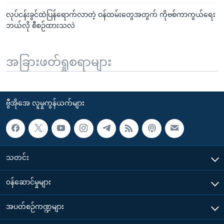
လုပ်ငန်းခွင်ထဲပြန်ရောက်လာတဲ့ ဝန်ထမ်းတွေအတွက် ကိုဗစ်ကာကွယ်ရေး
ဘယ်လို စီစဉ်ထားသလဲ
အခြားဖတ်ရှုစရာများ
ဗွီအိုအေ လူမှုကွန်ယက်များ
သတင်း
၀န်ဆောင်မှုများ
အပတ်စဉ်ကဏ္ဍများ