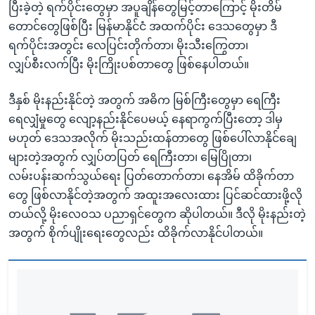
ပြီးခဲ့တဲ့ ရက်ပိုင်းတွေမှာ အပူချိန်တွေမြင့်တာကြောင့် မိုးတိမ်
တောင်တွေဖြစ်ပြီး မြန်မာနိုင်ငံ အထက်ပိုင်း ဒေသတွေမှာ ဒီ
ရက်ပိုင်းအတွင်း လေပြင်းတိုက်တာ၊ မိုးသီးကြွေတာ၊
လျှပ်စီးလက်ပြီး မိုးကြိုးပစ်တာတွေ ဖြစ်နေပါတယ်။
ဒီနှစ် မိုးနည်းနိုင်တဲ့ အတွက် အဓိက မြစ်ကြီးတွေမှာ ရေကြီး
ရေလျှံမှုတွေ လျော့နည်းနိုင်ပေမယ့် နေရာကွက်ပြီးတော့ ဒါမှ
မဟုတ် ဒေသအလိုက် မိုးသည်းထန်တာတွေ ဖြစ်ပေါ်လာနိုင်ချေ
များတဲ့အတွက် လျှပ်တပြတ် ရေကြီးတာ၊ မြေပြိုတာ၊
လမ်းပန်းဆက်သွယ်ရေး ပြတ်တောက်တာ၊ နေအိမ် ထိခိုက်တာ
တွေ ဖြစ်လာနိုင်တဲ့အတွက် အထူးအလေးထား ပြင်ဆင်ထားဖို့လို
တယ်လို့ မိုးလေဝသ ပညာရှင်တွေက ဆိုပါတယ်။ ဒီလို မိုးနည်းတဲ့
အတွက် စိုက်ပျိုးရေးတွေလည်း ထိခိုက်လာနိုင်ပါတယ်။