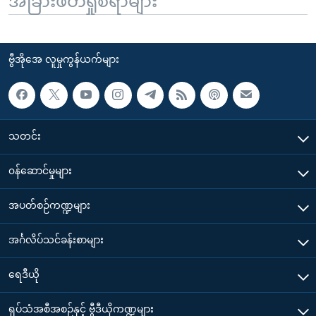
အခြားဖတ်ရှုစရာများ
ဗွီအိုအေ လူမှုကွန်ယက်များ
သတင်း
၀န်ဆောင်မှုများ
အပတ်စဉ်ကဏ္ဍများ
အင်္ဂလိပ်သင်ခန်းစာများ
ရေဒီယို
ရုပ်သံအစီအစဉ်နှင့် ဗွီဒီယိုကဏ္ဍများ