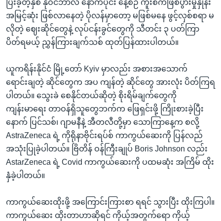
ပြီးခဲ့တဲ့နှစ် နိုဝင်ဘာလ နောက်ပိုင်း နေ့စဉ် ကူးစက်ဖြစ်ပွားမှုနှုန်း
အမြင့်ဆုံး ဖြစ်လာနေတဲ့ ပိုလန်မှာတော့ မဖြစ်မနေ ဖွင့်လှစ်စရာ မ
လိုတဲ့ ဈေးဆိုင်တွေနဲ့ လုပ်ငန်းခွင်တွေကို သီတင်း ၃ ပတ်ကြာ
ပိတ်ရမယ့် ညွှန်ကြားချက်သစ် ထုတ်ပြန်ထားပါတယ်။
ယူကရိန်းနိုင်ငံ မြို့တော် Kyiv မှာလည်း အစားအသောက်
ရောင်းချတဲ့ ဆိုင်တွေက အပ ကျန်တဲ့ ဆိုင်တွေ အားလုံး ပိတ်ကြရ
ပါတယ်။ သွေးခဲ စေနိုင်တယ်ဆိုတဲ့ စိုးရိမ်ချက်တွေကို
ကျန်းမာရေး တာဝန်ရှိသူတွေဘက်က ဖြေရှင်းဖို့ ကြိုးစားခဲ့ပြီး
နောက် ပြင်သစ်၊ ဂျာမနီနဲ့ အီတလီတို့မှာ သောကြာနေ့က စလို့
AstraZeneca ရဲ့ ကိုရိုနာဗိုင်းရပ်စ် ကာကွယ်ဆေးကို ပြန်လည်
အသုံးပြုခဲ့ပါတယ်။ ဗြိတိန် ဝန်ကြီးချုပ် Boris Johnson လည်း
AstarZeneca ရဲ့ Covid ကာကွယ်ဆေးကို ပထမဆုံး အကြိမ် ထိုး
နှံခဲ့ပါတယ်။
ကာကွယ်ဆေးထိုးဖို့ အကြောင်းကြားစာ ရရင် သွားပြီး ထိုးကြပါ။
ကာကွယ်ဆေး ထိုးတာဟာဆိုရင် ကိုယ့်အတွက်ရော ကိုယ့်