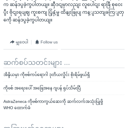
က ဆန်ဒပွခဲ့ကွပါတယျ။ ဆှီဒငျမှာလညျး လူပေါငျး ရာခြီ စုဝေး
ပွီး ဗိုငျးရပျဈ ကူးစကျ ပြံ့နှံ့မှု ထိနျးခြုပျ ကန့ျသတျခကြျတှ
ကေို ဆန်ဒပွခဲ့ကွပါတယျ။
မျှဝေပါ
Follow us
ဆက်စပ်သတင်းများ ...
အိန္ဒိယမှာ ကိုဗစ်ကပ်ရောဂါ ဒုတိယလှိုင်း စိုးရိမ်ဖွယ်ရှိ
ကိုဗစ် အရေးပေါ် အခြေအနေ ဂျပန် ရုပ်သိမ်းပြီ
AstraZeneca ကိုဗစ်ကာကွယ်ဆေးကို ဆက်လက်အသုံးပြုဖို့
WHO ထောက်ခံ