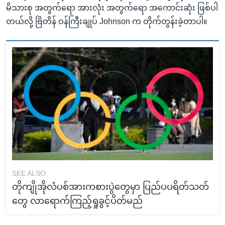
မိသားစု အတွက်ရော အားလုံး အတွက်ရော အကောင်းဆုံး ဖြစ်ပါ
တယ်လို့ ဗြိတိန် ဝန်ကြီးချုပ် Johnson က တိုက်တွန်းခဲ့တာပါ။
SEE ALSO:
တိုကျိုအိုလံပစ်အားကစားပွဲတွေမှာ ပြည်ပပရိတ်သတ်
တွေ လာရောက်ကြည့်ရှုခွင့်ပိတ်မည်