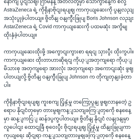
နောကျ ပွငျသဈ၊ ဂြာမနီနဲ့ အီတလီတို့မှာ သောကွာနေ့က စလို့
AstraZeneca ရဲ့ ကိုရိုနာဗိုငျးရပျဈ ကာကှယျဆေးကို ပွနျလညျ
အသုံးပွုခဲ့ပါတယျ။ ဗွိတိနျ ဝနျကွီးခြုပျ Boris Johnson လညျး
AstarZeneca ရဲ့ Covid ကာကှယျဆေးကို ပထမဆုံး အကွိမျ
ထိုးနှံခဲ့ပါတယျ။
ကာကှယျဆေးထိုးဖို့ အကွောငျးကွားစာ ရရငျ သှားပွီး ထိုးကွပါ။
ကာကှယျဆေး ထိုးတာဟာဆိုရငျ ကိုယ့ျအတှကျရော ကိုယ့ျ
မိသားစု အတှကျရော အားလုံး အတှကျရော အကောငျးဆုံး ဖွဈ
ပါတယျလို့ ဗွိတိနျ ဝနျကွီးခြုပျ Johnson က တိုကျတှနျးခဲ့တာ
ပါ။
ကိုရိုနာဗိုငျးရပျဈ ကူးစကျ ပြံ့နှံ့မှု တကြော့ပွနျ ဖွဈလာနတေဲ့ ဥ
ရောပ နိုငျငံတှမှော တားမွဈကန့ျသတျခကြျတှကေို စနနေေ့
မှာ ဆန့ျကငြျ ဆန်ဒပွကွပါတယျ။ ဗွိတိနျ နိုငျငံ လနျဒနျမှာ
လူပေါငျး ထောငျခြီ စုဝေးပွီး ဗိုငျးရပျဈ ပြံ့နှံ့မှု ထိနျးခြုပျကာ
ကှယျရေး ဆိုငျရာ ကန့ျသတျတားမွဈခကြျတှကေို စနနေေ့