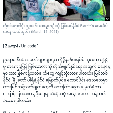
အ
သုတပဒေသာ အင်္ဂလိပ်စာ
ညွန်း
Learning English
စာမျက်နှာ
သို့
ဗွီအိုအေ လူမှုကွန်ယက်များ
ကိုဗစ်ရောဂါပိုး ကူးစက်ထားသူတဦးကို ပြင်သစ်နိုင်ငံ Biarritz's လေဆိပ်
ကျော်
ကနေ သယ်ထုတ်။ (March 19, 2021)
ကြည့်
ရန်
[ Zawgyi / Unicode ]
ဘာသာစကားများ
ရှာဖွေ
ရန်
ဥရောပ နိုင်ငံ အတော်များများမှာ ကိုရိုနာဗိုင်းရပ်စ် ကူးစက် ပျံ့နှံ့
နေရာ
မှု တကျော့ပြန် ဖြစ်လာတာကို တိုက်ဖျက်နိုင်ရေး အတွက် စနေနေ့
သို့
မှာ တားမြစ်ကန့်သတ်ချက်တွေ ကျင့်သုံးလာရပါတယ်။ ပြင်သစ်
ကျော်
နိုင်ငံ မြို့တော် ပါရီနဲ့ နိုင်ငံ မြောက်ပိုင်း၊ တောင်ပိုင်း ဒေသတွေမှာ
ရန်
တားမြစ်ကန့်သတ်ချက်တွေကို သောကြာနေ့က ချမှတ်ခဲ့တာ
ကြောင့် ပြင်သစ် လူဦးရေရဲ့ သုံးပုံတပုံ အသွားအလာ ကန့်သတ်
ခံထားရပါတယ်။