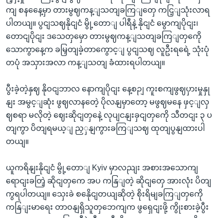
ကျ စနနေေ့မှာ တားမွဈကန့ျသတျခကြျတှေ ကငြ့ျသုံးလာရ
ပါတယျ။ ပွငျသဈနိုငျငံ မွို့တောျ ပါရီနဲ့ နိုငျငံ မွောကျပိုငျး၊
တောငျပိုငျး ဒသေတှမှော တားမွဈကန့ျသတျခကြျတှကေို
သောကွာနေ့က ခမြှတျခဲ့တာကွောင့ျ ပွငျသဈ လူဦးရရေဲ့ သုံးပုံ
တပုံ အသှားအလာ ကန့ျသတျ ခံထားရပါတယျ။
ပွီးခဲ့တဲ့နှဈ နိုဝငျဘာလ နောကျပိုငျး နေ့စဉျ ကူးစကျဖွဈပှားမှုနှု
နျး အမွင့ျဆုံး ဖွဈလာနတေဲ့ ပိုလနျမှာတော့ မဖွဈမနေ ဖှင့ျလှ
ဈစရာ မလိုတဲ့ ဈေးဆိုငျတှနေဲ့ လုပျငနျးခှငျတှကေို သီတငျး ၃ ပ
တျကွာ ပိတျရမယ့ျ ညှှနျကွားခကြျသဈ ထုတျပွနျထားပါ
တယျ။
ယူကရိနျးနိုငျငံ မွို့တောျ Kyiv မှာလညျး အစားအသောကျ
ရောငျးခတြဲ့ ဆိုငျတှကေ အပ ကနြျတဲ့ ဆိုငျတှေ အားလုံး ပိတျ
ကွရပါတယျ။ သှေးခဲ စနေိုငျတယျဆိုတဲ့ စိုးရိမျခကြျတှကေို
ကနြျးမာရေး တာဝနျရှိသူတှဘေကျက ဖွရှေငျးဖို့ ကွိုးစားခဲ့ပွီး