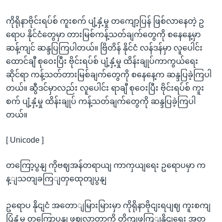
ကိုရိုနာဗိုင်းရပ်စ် ကူးစက် ပျံ့နှံ့မှု တကျော့ပြန် ဖြစ်လာနေတဲ့ ဥ
ရောပ နိုင်ငံတွေမှာ တားမြစ်ကန့်သတ်ချက်တွေကို စနေနေ့မှာ
ဆန့်ကျင် ဆန္ဒပြကြပါတယ်။ ဗြိတိန် နိုင်ငံ လန်ဒန်မှာ လူပေါင်း
ထောင်ချီ စုဝေးပြီး ဗိုင်းရပ်စ် ပျံ့နှံ့မှု ထိန်းချုပ်ကာကွယ်ရေး
ဆိုင်ရာ ကန့်သတ်တားမြစ်ချက်တွေကို စနေနေ့က ဆန္ဒပြခဲ့ကြပါ
တယ်။ ဆွီဒင်မှာလည်း လူပေါင်း ရာချီ စုဝေးပြီး ဗိုင်းရပ်စ် ကူး
စက် ပျံ့နှံ့မှု ထိန်းချုပ် ကန့်သတ်ချက်တွေကို ဆန္ဒပြခဲ့ကြပါ
တယ်။
[ Unicode ]
တကြော့ပွနျ ကိုဗဈအန်တရာယျ ကာကှယျရေး ဥရောပမှာ က
န့ျသတျခကြျတှထေုတျပွနျ
ဥရောပ နိုငျငံ အတောျမြားမြားမှာ ကိုရိုနာဗိုငျးရပျဈ ကူးစကျ
ပြံ့နှံ့မှု တကြော့ပွနျ ဖွဈလာတာကို တိုကျဖကြျနိုငျရေး အတှ