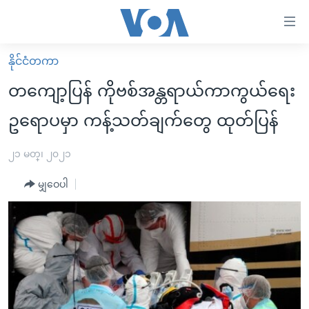
သုံး
ရ
လွယ်ကူ
နိုင်ငံတကာ
မူလစာမျက်နှာ
စေ
တကျော့ပြန် ကိုဗစ်အန္တရာယ်ကာကွယ်ရေး
မြန်မာ
သည့်
ဥရောပမှာ ကန့်သတ်ချက်တွေ ထုတ်ပြန်
ကမ္ဘာ့သတင်းများ
Link
ဗွီဒီယို
နိုင်ငံတကာ
၂၁ မတ္၊ ၂၀၂၁
များ
သတင်းလွတ်လပ်ခွင့်
အမေရိကန်
ပင်မ
မျှဝေပါ
ရပ်ဝန်းတခု လမ်းတခု အလွန်
တရုတ်
အကြောင်းအရာ
သို့
အင်္ဂလိပ်စာလေ့လာမယ်
အစ္စရေး-ပါလက်စတိုင်း
ကျော်
အပတ်စဉ်ကဏ္ဍများ
အမေရိကန်သုံးအီဒီယံ
ကြည့်
ရေဒီယိုနှင့်ရုပ်သံ အချက်အလက်များ
မကြေးမုံရဲ့ အင်္ဂလိပ်စာ
ရေဒီယို
ရန်
ပင်မ
ရေဒီယို/တီဗွီအစီအစဉ်
ရုပ်ရှင်ထဲက အင်္ဂလိပ်စာ
တီဗွီ