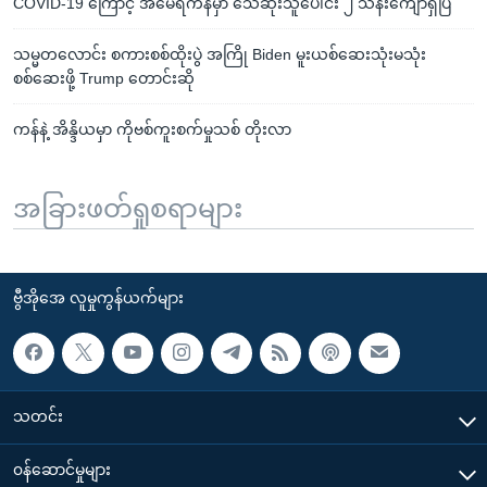
COVID-19 ကြောင့် အမေရိကန်မှာ သေဆုံးသူပေါင်း ၂ သိန်းကျော်ရှိပြီ
သမ္မတလောင်း စကားစစ်ထိုးပွဲ အကြို Biden မူးယစ်ဆေးသုံးမသုံး
စစ်ဆေးဖို့ Trump တောင်းဆို
ကန်နဲ့ အိန္ဒိယမှာ ကိုဗစ်ကူးစက်မှုသစ် တိုးလာ
အခြားဖတ်ရှုစရာများ
ဗွီအိုအေ လူမှုကွန်ယက်များ
သတင်း
၀န်ဆောင်မှုများ