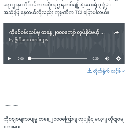
ရေး ဌာန၊ ထိုင်ဝမ်က အစိုးရ ဌာနတစ်ချို့ နဲ့ ဆေးရုံ ၃ ရုံမှာ
အသုံးပြုနေတယ်လို့လည်း ကုမ္ပဏီက TCI ပြောပါတယ်။
ကိုဗစ်စမ်းသပ်မှု တနေ့ ၂၀၀၀ကျော် လုပ်နိုင်မယ့် ထိုင်ဝမ် စက်ရုပ်
by
ဗွီအိုအေသတင်းဌာန
No media source currently available
0:00
0:39
တိုက်ရိုက် လင့်ခ်
.............
ကိုဗဈစမျးသပျမှု တနေ့ ၂၀၀၀ကြောျ လုပျနိုငျမယ့ျ ထိုငျဝမျ
စကျရုပျ