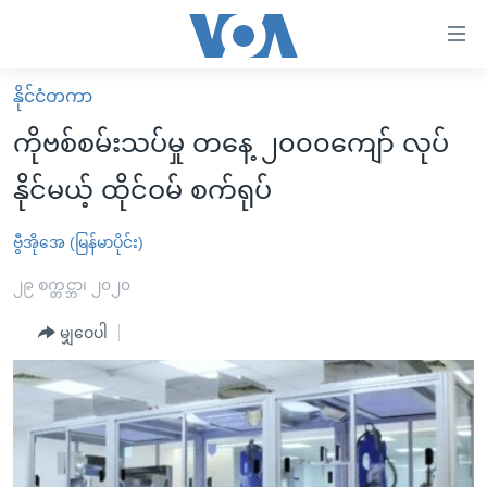
သုံး
ရ
လွယ်ကူ
နိုင်ငံတကာ
မူလစာမျက်နှာ
စေ
ကိုဗစ်စမ်းသပ်မှု တနေ့ ၂၀၀၀ကျော် လုပ်
မြန်မာ
သည့်
နိုင်မယ့် ထိုင်ဝမ် စက်ရုပ်
ကမ္ဘာ့သတင်းများ
Link
ဗွီဒီယို
နိုင်ငံတကာ
ဗွီအိုအေ (မြန်မာပိုင်း)
များ
သတင်းလွတ်လပ်ခွင့်
အမေရိကန်
၂၉ စက္တင္ဘာ၊ ၂၀၂၀
ပင်မ
ရပ်ဝန်းတခု လမ်းတခု အလွန်
တရုတ်
အကြောင်းအရာ
မျှဝေပါ
သို့
အင်္ဂလိပ်စာလေ့လာမယ်
အစ္စရေး-ပါလက်စတိုင်း
ကျော်
အပတ်စဉ်ကဏ္ဍများ
အမေရိကန်သုံးအီဒီယံ
ကြည့်
ရေဒီယိုနှင့်ရုပ်သံ အချက်အလက်များ
မကြေးမုံရဲ့ အင်္ဂလိပ်စာ
ရေဒီယို
ရန်
ပင်မ
ရေဒီယို/တီဗွီအစီအစဉ်
ရုပ်ရှင်ထဲက အင်္ဂလိပ်စာ
တီဗွီ