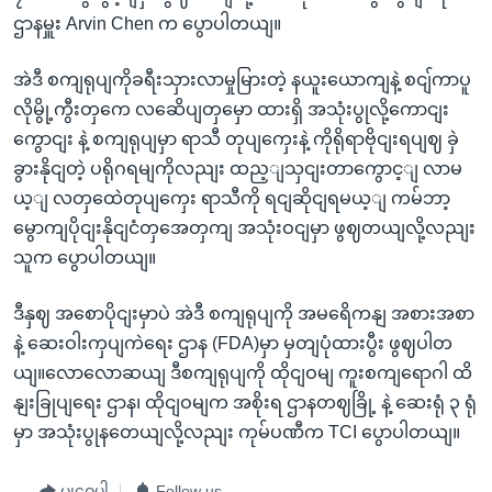
ဌာနမှူး Arvin Chen က ပွောပါတယျ။
အဲဒီ စကျရုပျကိုခရီးသှားလာမှုမြားတဲ့ နယူးယောကျနဲ့ စငျ်ကာပူ
လိုမွို့ကွီးတှကေ လဆေိပျတှမှော ထားရှိ အသုံးပွုလို့ကောငျး
ကွောငျး နဲ့ စကျရုပျမှာ ရာသီ တုပျကှေးနဲ့ ကိုရိုရာဗိုငျးရပျဈ ခှဲ
ခွားနိုငျတဲ့ ပရိုဂရမျကိုလညျး ထည့ျသှငျးတာကွောင့ျ လာမ
ယ့ျ လတှထေဲတုပျကှေး ရာသီကို ရငျဆိုငျရမယ့ျ ကမ်ဘာ့
မွောကျပိုငျးနိုငျငံတှအေတှကျ အသုံးဝငျမှာ ဖွဈတယျလို့လညျး
သူက ပွောပါတယျ။
ဒီနှဈ အစောပိုငျးမှာပဲ အဲဒီ စကျရုပျကို အမရေိကနျ အစားအစာ
နဲ့ ဆေးဝါးကှပျကဲရေး ဌာန (FDA)မှာ မှတျပုံထားပွီး ဖွဈပါတ
ယျ။လောလောဆယျ ဒီစကျရုပျကို ထိုငျဝမျ ကူးစကျရောဂါ ထိ
နျးခြုပျရေး ဌာန၊ ထိုငျဝမျက အစိုးရ ဌာနတဈခြို့ နဲ့ ဆေးရုံ ၃ ရုံ
မှာ အသုံးပွုနတေယျလို့လညျး ကုမ်ပဏီက TCI ပွောပါတယျ။
မျှဝေပါ
Follow us