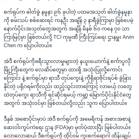
စက်ရုပ်က ဓါတ်ခွဲ နမူနာ ၉၆ ခုပါတဲ့ ပထမအသုတ် ဓါတ်ခွဲနမူနာ
ကို စမ်းသပ် စစ်ဆေးရင် ကနဦး အချိန် ၃ နာရီခွဲကြာမှာ ဖြစ်ပေမဲ့
နောက်ပိုင်းအသုတ်တွေအတွက် အချိန် မိနစ် ၆၀ ကနေ ၇၀ သာ
ကြာမြင့်မှာ ဖြစ်တယ်လို့ TCI ကုမ္ပဏီ ကြီးကြပ်ရေး ဌာနမှူး Arvin
Chen က ပြောပါတယ်။
အဲဒီ စက်ရုပ်ကိုခရီးသွားလာမှုများတဲ့ နယူးယောက်နဲ့ စင်္ကာပူလို
မြို့ကြီးတွေက လေဆိပ်တွေမှာ ထားရှိ အသုံးပြုလို့ကောင်း
ကြောင်း နဲ့ စက်ရုပ်မှာ ရာသီ တုပ်ကွေးနဲ့ ကိုရိုရာဗိုင်းရပ်စ် ခွဲခြား
နိုင်တဲ့ ပရိုဂရမ်ကိုလည်း ထည့်သွင်းတာကြောင့် လာမယ့် လတွေ
ထဲတုပ်ကွေး ရာသီကို ရင်ဆိုင်ရမယ့် ကမ္ဘာ့ မြောက်ပိုင်းနိုင်ငံတွေ
အတွက် အသုံးဝင်မှာ ဖြစ်တယ်လို့လည်း သူက ပြောပါတယ်။
ဒီနှစ် အစောပိုင်းမှာပဲ အဲဒီ စက်ရုပ်ကို အမေရိကန် အစားအစာနဲ့
ဆေးဝါးကွပ်ကဲရေး ဌာန (FDA)မှာ မှတ်ပုံထားပြီး ဖြစ်ပါတယ်။
လောလောဆယ် ဒီစက်ရုပ်ကို ထိုင်ဝမ် ကူးစက်ရောဂါ ထိန်းချုပ်