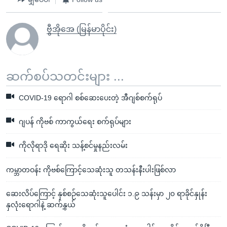
ဗွီအိုအေ (မြန်မာပိုင်း)
ဆက်စပ်သတင်းများ ...
COVID-19 ရောဂါ စစ်ဆေးပေးတဲ့ အီဂျစ်စက်ရုပ်
ဂျပန် ကိုဗစ် ကာကွယ်ရေး စက်ရုပ်များ
ကိုလိုရာဒို ရေဆိုး သန့်စင်မှုနည်းလမ်း
ကမ္ဘာတဝန်း ကိုဗစ်ကြောင့်သေဆုံးသူ တသန်းနီးပါးဖြစ်လာ
ဆေးလိပ်ကြောင့် နှစ်စဉ်သေဆုံးသူပေါင်း ၁.၉ သန်းမှာ ၂၀ ရာခိုင်နှုန်း
နှလုံးရောဂါနဲ့ ဆက်နွှယ်