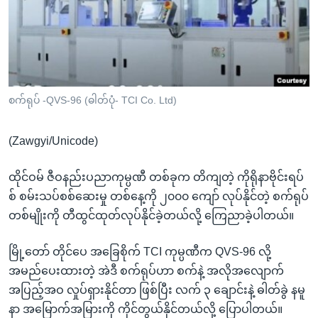
အ
သုတပဒေသာ အင်္ဂလိပ်စာ
ညွန်း
Learning English
စာမျက်နှာ
သို့
ဗွီအိုအေ လူမှုကွန်ယက်များ
ကျော်
ကြည့်
စက်ရုပ် -QVS-96 (ဓါတ်ပုံ- TCI Co. Ltd)
ရန်
ဘာသာစကားများ
ရှာဖွေ
(Zawgyi/Unicode)
ရန်
နေရာ
ထိုင်ဝမ် ဇီဝနည်းပညာကုမ္ပဏီ တစ်ခုက တိကျတဲ့ ကိုရိုနာဗိုင်းရပ်
သို့
စ် စမ်းသပ်စစ်ဆေးမှု တစ်နေ့ကို ၂၀၀၀ ကျော် လုပ်နိုင်တဲ့ စက်ရုပ်
ကျော်
တစ်မျိုးကို တီထွင်ထုတ်လုပ်နိုင်ခဲ့တယ်လို့ ကြေညာခဲ့ပါတယ်။
ရန်
မြို့တော် တိုင်ပေ အခြေစိုက် TCI ကုမ္ပဏီက QVS-96 လို့
အမည်ပေးထားတဲ့ အဲဒီ စက်ရုပ်ဟာ စက်နဲ့ အလိုအလျောက်
အပြည့်အဝ လှုပ်ရှားနိုင်တာ ဖြစ်ပြီး လက် ၃ ချောင်းနဲ့ ဓါတ်ခွဲ နမူ
နာ အမြောက်အမြားကို ကိုင်တွယ်နိုင်တယ်လို့ ပြောပါတယ်။