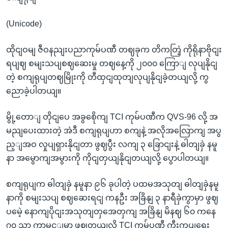
(Unicode)
ထိုငျဝမျ ဇီဝနညျးပညာကုမ်ပဏီ တဈခုက တိကတြဲ့ ကိုရိုနာဗိုငျး
ရပျဈ စမျးသပျစဈဆေးမှု တဈနေ့ကို ၂၀၀၀ ကြောျ လုပျနိုငျ
တဲ့ စကျရုပျတဈမြိုးကို တီထှငျထုတျလုပျနိုငျခဲ့တယျလို့ ကွ
ညောခဲ့ပါတယျ။
မွို့တောျ တိုငျပေ အခွစေိုကျ TCI ကုမ်ပဏီက QVS-96 လို့ အ
မညျပေးထားတဲ့ အဲဒီ စကျရုပျဟာ စကျနဲ့ အလိုအလြောကျ အပွ
ည့ျအဝ လှုပျရှားနိုငျတာ ဖွဈပွီး လကျ ၃ ခြောငျးနဲ့ ဓါတျခှဲ နမူ
နာ အမွောကျအမွားကို ကိုငျတှယျနိုငျတယျလို့ ပွောပါတယျ။
စကျရုပျက ဓါတျခှဲ နမူနာ ၉၆ ခုပါတဲ့ ပထမအသုတျ ဓါတျခှဲနမူ
နာကို စမျးသပျ စဈဆေးရငျ ကနဦး အခြိနျ ၃ နာရီခှဲကွာမှာ ဖွဈ
ပမေဲ့ နောကျပိုငျးအသုတျတှအေတှကျ အခြိနျ မိနဈ ၆၀ ကနေ
၇၀ သာ ကွာမွင့ျမှာ ဖွဈတယျလို့ TCI ကုမ်ပဏီ ကွီးကွပျရေး