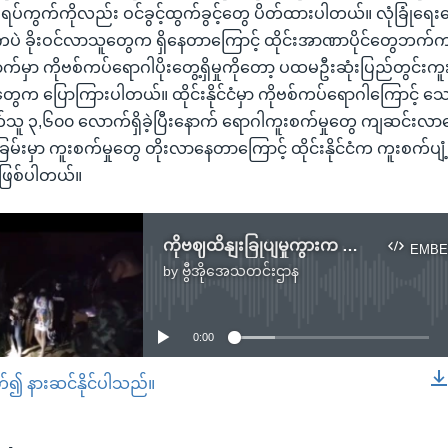
းရပ်ကွက်ကိုလည်း ဝင်ခွင့်ထွက်ခွင့်တွေ ပိတ်ထားပါတယ်။ လုံခြုံရ
ဲ ခိုးဝင်လာသူတွေက ရှိနေတာကြောင့် ထိုင်းအာဏာပိုင်တွေဘက်က စိုး
မှာ ကိုဗစ်ကပ်ရောဂါပိုးတွေ့ရှိမှုကိုတော့ ပထမဦးဆုံးပြည်တွင်းကူ
တွေက ပြောကြားပါတယ်။ ထိုင်းနိုင်ငံမှာ ကိုဗစ်ကပ်ရောဂါကြောင့် သ
်သူ ၃,၆၀၀ လောက်ရှိခဲ့ပြီးနောက် ရောဂါကူးစက်မှုတွေ ကျဆင်းလာနေခ
ခြမ်းမှာ ကူးစက်မှုတွေ တိုးလာနေတာကြောင့် ထိုင်းနိုင်ငံက ကူးစက်ပျ
 ဖြစ်ပါတယ်။
ကိုဗဈထိနျးခြုပျမှုကွားက တရားမဝငျနယျစပျဖွတျသူမြား ထိုငျးဖမျးဆီး
EMBE
by
ဗွီအိုအေသတင်းဌာန
No media source currently available
0:00
တ်၍ နားဆင်နိုင်ပါသည်။
EMBED