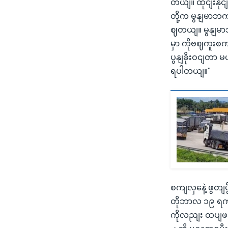
တယျ။ ထိုငျးနို
တို့က မွနျမာဘ
ဈတယျ။ မွနျမာဘ
မှာ ကိုဗဈကူးစကျ
ပွနျခိုးဝငျတာ
ရပါတယျ။"
စကျလှနေဲ့ ဖွတျပ
တိုဘာလ ၁၉ ရကျန
ကိုလညျး ထပျဖ