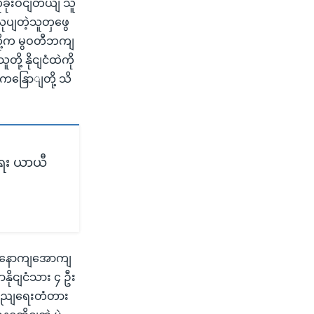
ုခိုးဝငျတယျ သူ
ပျတဲ့သူတှဖွေ
တို့က မွဝတီဘကျ
ု့ နိုငျငံထဲကို
ကနြောျတို့ သိ
ရေး ယာယီ
းတဲ့နောကျအောကျ
နိုငျငံသား ၄ ဦး
ကွညျရေးတံတား