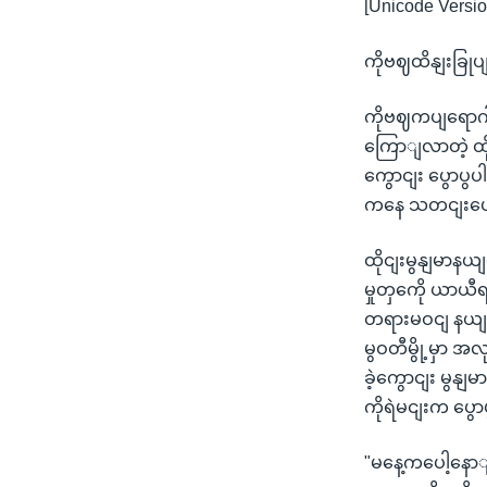
[Unicode Versio
ကိုဗဈထိနျးခြုပ
ကိုဗဈကပျရောဂါ
ကြောျလာတဲ့ ထို
ကွောငျး ပွောပ
ကနေ သတငျးပေး
ထိုငျးမွနျမာနယ
မှုတှကေို ယာယီ
တရားမဝငျ နယျစ
မွဝတီမွို့မှာ အ
ခဲ့ကွောငျး မွန
ကိုရဲမငျးက ပွေ
"မနေ့ကပေါ့နော