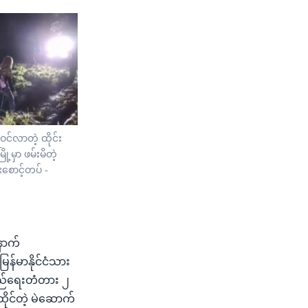
ဝင်လာတဲ့ ထိုင်း
ု့မှာ ဖမ်းမိတဲ့
ားစောင့်တပ် -
နောက်
န်မာနိုင်ငံသား
ြည်ရေးတံတား ၂
ထိုင်တဲ့ မဲဆောက်