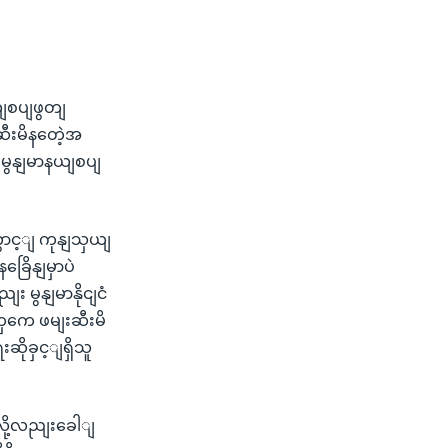
ယျစပျဖွတျ
ဆီးမိနတေဲ့အ
 မွနျမာနယျစပျ
ွောင့ျ ကုနျသှယျ
ြေိနျမှာပဲ
မွနျမာနိုငျငံ
ျတှကေ ဖမျးဆီးမိ
ိုခှင့ျရှိသူ
လို့လညျးခေါျ