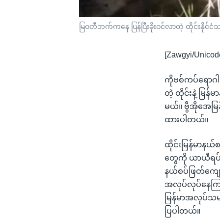
မြဝတီဘက်ကနေ ပြန်ပြီးခိုးဝင်လာတဲ့ ထိုင်းနိုင်ငံ
[Zawgyi/Unicod
ကိုဗစ်ကပ်ရောဂါ
တဲ့ ထိုင်းနဲ့ မ
မယ်။ ဗွီအိုအေမ
ထားပါတယ်။
ထိုင်းမြန်မာနယ်စ
တွေကို ယာယီရပ်
နယ်စပ်ဖြတ်ကျော်
အလုပ်လုပ်နေကြတဲ
မြန်မာအလုပ်သမာ
ပြပါတယ်။