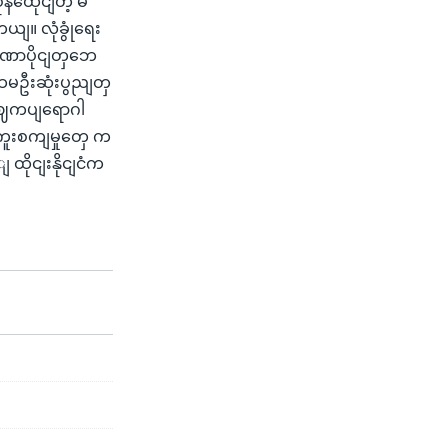
နထေိုငျတဲ့ မဲ
ျ။ လုံခွုံရေး
ာဏာပိုငျတှဘေ
ပထမဦးဆုံးပွညျတှ
ုဗဈကပျရောဂါ
ကူးစကျမှုတှေ က
 ထိုငျးနိုငျငံက