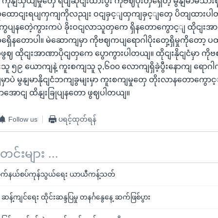
 ကုနျသှယျမှုတှေ ရပျဆိုငျးထားပွီး ကိုဗဈပိုးတှရှေိတဲ့ မွနျမာမိသားစု
ုံထောငျးရပျကှကျကိုလညျး ဝငျခှင့ျထှကျခှင့ျတှေ ပိတျထားပါတယ
ွပျနတေဲ့ကွားကပဲ ခိုးဝငျလာသူတှကေ ရှိနတောကွောင့ျ ထိုငျးအ
တှရှေိနတောပါ။ မဲဆောကျမှာ ကိုဗဈကပျရောဂါပိုးတှေ့ရှိမှုကိုတော့ 
ဖွဈ ထိုငျးအာဏာပိုငျတှကေ ပွောကွားပါတယျ။ ထိုငျးနိုငျငံမှာ ကိ
သူ ၅၉ ယောကျနဲ့ ကူးစကျသူ ၃,၆၀၀ လောကျရှိခဲ့ပွီးနောကျ ရောဂါ
ှာပဲ မွနျမာနိုငျငံဘကျခွမျးမှာ ကူးစကျမှုတှေ တိုးလာနတောကွောင့ျ
့မလာအောငျ ထိနျးခြုပျနတော ဖွဈပါတယျ။
Follow us
ပရင့်ထုတ်ရန်
်းများ ...
ဆောက်နယ်စပ်ကုန်သွယ်ရေး ယာယီကန့်သတ်
 ဆန့်ကျင်ရေး ထိုင်းဆန္ဒပြမှု တနင်္ဂနွေနေ့ ဆက်ဖြစ်ပွား