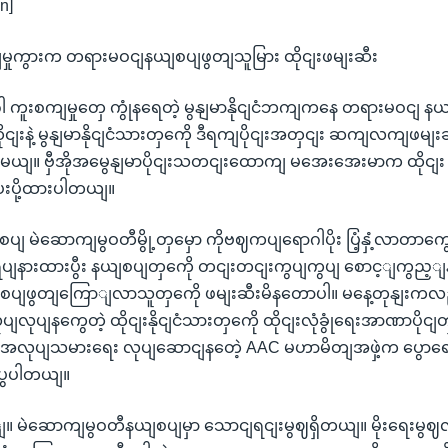
n]
ျမှုကွားက တရားမဝငျနယျစပျဖွတျသူမြား ထိုငျးဖမျးဆီး
 ကူးစကျမှုတှေ ကွုံနရေတဲ့ မွနျမာနိုငျငံဘကျကနေ တရားမဝငျ န
ငျးနဲ့ မွနျမာနိုငျငံသားတှကေို ဒီရကျပိုငျးအတှငျး ဆကျလကျဖမျး
ွပါမယျ။ ဗှီအိုအမွေနျမာပိုငျးသတငျးထောကျ မအေးအေးမာက ထိုငျး
ပို့ထားပါတယျ။
ျစပျ မဲဆောကျမွဝတီမွို့တှမှော ကိုဗဈကပျရောဂါပိုး ပြံ့နှံ့လာတာက
ရပျနားထားပွီး နယျစပျတှကေို တငျးတငျးကွပျကွပျ စောင့ျကွည့ျနခ
ပျဖွတျကြောျလာသူတှကေို ဖမျးဆီးမိနတောပါ။ မနေ့တုနျးကလညျး 
လုပျလုပျနကွေတဲ့ ထိုငျးနိုငျငံသားတှကေို ထိုငျးလုံခွုံရေးအာဏာပိုင
ျမာအလုပျသမားရေး လုပျဆောငျနတေဲ့ AAC မဟာမိတျအဖှဲ့က ပွောရေးဆ
ာပွပါတယျ။
ျ။ မဲဆောကျမွဝတီနယျစပျမှာ သောငျရငျးမွဈရှိတယျ။ မိုးရေးမွဈ