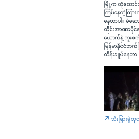
မြို့က ထုံထောင်
ကြပ်နေတဲ့ကြားကပ
နေတာပါ။ မဲဆောက်
ထိုင်းအာဏာပိုင်
ယောက်နဲ့ ကူးစက
မြန်မာနိုင်ငံဘက်
ထိန်းချုပ်နေတာ
သီးခြားခွဲထု