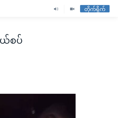
တိုက်ရိုက်
နယ်စပ်