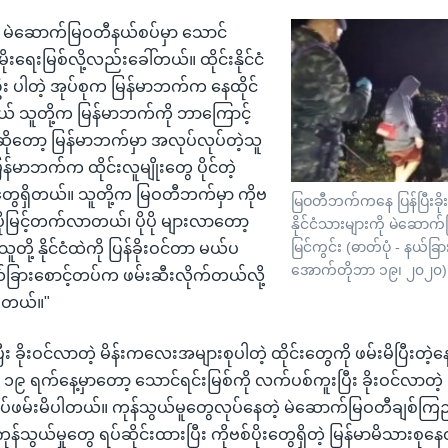
။ မဲဆောက်မြဝတီနယ်စပ်မှာ သောင်
ိုးရေးမြစ်လို့လည်းခေါ်တယ်။ ထိုင်းနိုင်ငံ
း ပါတဲ့ အုပ်စုက မြန်မာဘက်က နေထိုင်
ယ် သူတို့က မြန်မာဘက်ကို ဘာကြောင့်
တော့ မြန်မာဘက်မှာ အလုပ်လုပ်တဲ့သူ
်မာဘက်က ထိုင်းလူမျိုးတွေ ပိုင်တဲ့
ွေရှိတယ်။ သူတို့က မြဝတီဘက်မှာ ကိုဗ
မြဝတီဘက်ကနေ ပြန်ပြီးခိုး
ပိုမြင့်တက်လာတယ်၊ ပိုပို များလာတော့
နိုင်ငံသားများကို မဲဆောက်မြိ
မြင်ကွင်း (ဓာတ်ပုံ - နယ်ခြ
တို့ နိုင်ငံထဲကို ပြန်ခိုးဝင်တာ မယ်ပ
အောက်တိုဘာ ၁၉၊ ၂၀၂၀)
ယ်ခြားစောင့်တပ်က ဖမ်းဆီးလိုက်တယ်လို့
ပါတယ်။"
ီး ခိုးဝင်လာတဲ့ မိန်းကလေးအများစုပါတဲ့ ထိုင်းတွေကို ဖမ်းမိပြီးတဲ့
ရက်နေ့မှာတော့ သောင်ရင်းမြစ်ကို လက်ပစ်ကူးပြီး ခိုးဝင်လာတဲ့ မြ
ပ်ဖမ်းမိပါတယ်။ ကုန်သွယ်မူတွေလုပ်နေတဲ့ မဲဆောက်မြဝတီချစ်က
ုန်သွယ်မှုတွေ ရပ်ဆိုင်းထားပြီး ကိုဗစ်ပိုးတွေရှိတဲ့ မြန်မာမိသားစုနေ