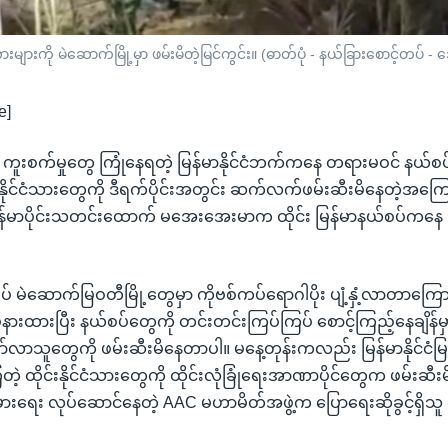
သားများကို မဲဆောက်မြို့မှာ ဖမ်းမိတဲ့မြင်ကွင်း။ (ဓာတ်ပုံ - နယ်ခြားစောင့်တပ
e]
 ကူးစက်မှုတွေ ကြုံနေရတဲ့ မြန်မာနိုင်ငံဘက်ကနေ တရားမဝင် နယ်
ြန်မာနိုင်ငံသားတွေကို ဒီရက်ပိုင်းအတွင်း ဆက်လက်ဖမ်းဆီးမိနေတဲ့အကြေ
ြန်မာပိုင်းသတင်းထောက် မအေးအေးမာက ထိုင်း မြန်မာနယ်စပ်ကနေ 
ပ် မဲဆောက်မြဝတီမြို့တွေမှာ ကိုဗစ်ကပ်ရောဂါပိုး ပျံ့နှံ့လာတာကြောင့
နားထားပြီး နယ်စပ်တွေကို တင်းတင်းကြပ်ကြပ် စောင့်ကြည့်နေချိန်မ
လာသူတွေကို ဖမ်းဆီးမိနေတာပါ။ မနေ့တုန်းကလည်း မြန်မာနိုင်ငံမြဝ
့ ထိုင်းနိုင်ငံသားတွေကို ထိုင်းလုံခြုံရေးအာဏာပိုင်တွေက ဖမ်းဆီးမ
းရေး လုပ်ဆောင်နေတဲ့ AAC မဟာမိတ်အဖွဲ့က ပြောရေးဆိုခွင့်ရှိသူ 