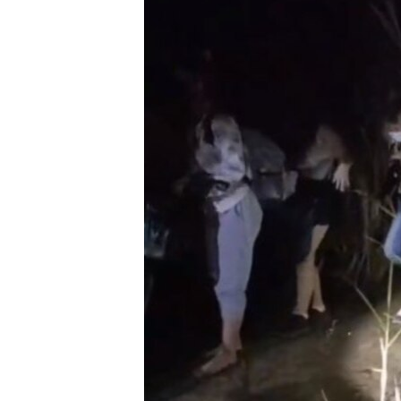
သုတပဒေသာ အင်္ဂလိပ်စာ
အ
ညွန်း
စာမျက်နှာ
သို့
ကျော်
ကြည့်
ရန်
ရှာဖွေ
ရန်
နေရာ
သို့
ကျော်
ရန်