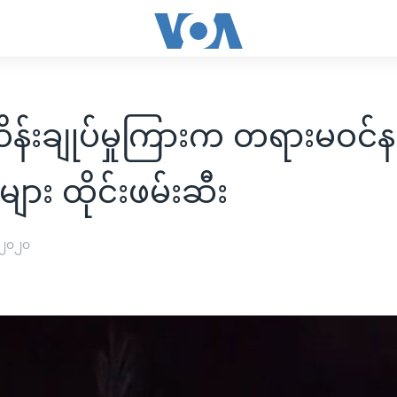
ထိန်းချုပ်မှုကြားက တရားမဝင်
ျား ထိုင်းဖမ်းဆီး
 ၂၀၂၀