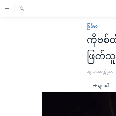
သုံး
ရ
ရှာဖွေ
လွယ်ကူ
မူလစာမျက်နှာ
မြန်မာ
ရ
စေ
မြန်မာ
လာ
ကိုဗစ်
သည့်
ဒ်
ကမ္ဘာ့သတင်းများ
Link
ဗွီဒီယို
နိုင်ငံတကာ
ဖြတ်သူမ
များ
သတင်းလွတ်လပ်ခွင့်
အမေရိကန်
ပင်မ
ရပ်ဝန်းတခု လမ်းတခု အလွန်
တရုတ်
၁၉ ေအာက္တိုဘာ၊
အကြောင်းအရာ
အင်္ဂလိပ်စာလေ့လာမယ်
အစ္စရေး-ပါလက်စတိုင်း
သို့
မျှဝေပါ
အပတ်စဉ်ကဏ္ဍများ
အမေရိကန်သုံးအီဒီယံ
ကျော်
ကြည့်
ရေဒီယိုနှင့်ရုပ်သံ အချက်အလက်များ
မကြေးမုံရဲ့ အင်္ဂလိပ်စာ
ရေဒီယို
ရန်
ရေဒီယို/တီဗွီအစီအစဉ်
ရုပ်ရှင်ထဲက အင်္ဂလိပ်စာ
တီဗွီ
ပင်မ