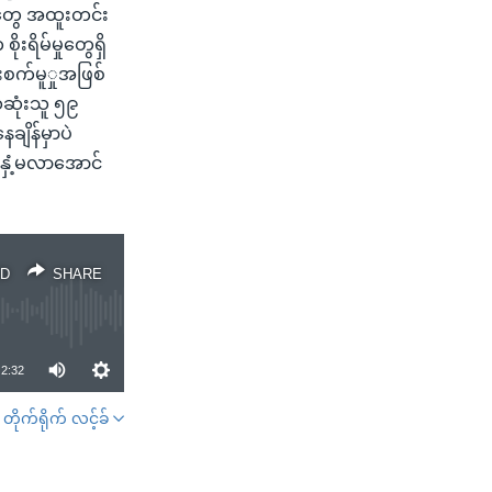
ေးတွေ အထူးတင်း
ရိမ်မှုတွေရှိ
းစက်မူှုအဖြစ်
ေဆုံးသူ ၅၉
ျိန်မှာပဲ
ံ့နှံ့မလာအောင်
D
SHARE
2:32
တိုက်ရိုက် လင့်ခ်
SHARE