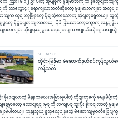
ငျငံက ကြား၊ မ ၁၂ ဦး ပါတဲ့ အုပျစုက မွနျမာဘကျက နထေိုငျဘကျကိ
ကျကို ဘာကွောင့ျရောကျလာသလဲဆိုတော့ မွနျမာဘကျမှာ အလုပျလု
ကျက ထိုငျးလူမြိုးတှေ ပိုငျတဲ့စားသောကျဆိုငျတှရှေိတယျ။ သူ
မှုတှေ ပိုမွင့ျတကျလာတယျ၊ ပိုပို မြားလာတော့ကွောကျလန့ျပွီး သူတိ
 မယျပဘကျမှာ ထိုငျးနယျခွားစောင့ျတပျက ဖမျးဆီးလိုကျတယျလို့ 
SEE ALSO:
ထိုင်း-မြန်မာ မဲဆောက်နယ်စပ်ကုန်သွယ်
ကန့်သတ်
ွီး ခိုးဝငျလာတဲ့ မိနျးကလေးအမြားစုပါတဲ့ ထိုငျးတှကေို ဖမျးမိပွီ
ေ့မှာတော့ သောငျရငျးမွဈကို လကျပဈကူးပွီး ခိုးဝငျလာတဲ့ မွနျမာ
မျးမိပါတယျ။ ကုနျသှယျမူတှလေုပျနတေဲ့ မဲဆောကျမွဝတီခစြျ