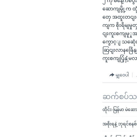
၂ ကို မနေ့ကစပွီး
ဆောကျမွို့က ထ
တှေ အထူးတငျးက
ကျက စိုးရိမျမှု
ငျးကူးစကျမူှုအ
ကွောင့ျ သဆေုံး
ဆြငျးလာနခြေိနျမ
ကူးစကျပြံ့နှံ
မျှဝေပါ
ဆက်စပ်သတင
ထိုင်း-မြန်မာ မဲ
အစိုးရနဲ့ ဘုရင်စနစ်