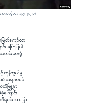
် - အောက်တိုဘာ ၁၉၊ ၂၀၂၀)
စပ်ဖြတ်ကျော်လာ
ာင်း ပြောပြပါ
သတင်းပေးပို့
် ကုန်သွယ်မှု
ှာပဲ တရားမဝင်
တီမြို့မှာ
ိခဲ့ကြောင်း
ကိုရဲမင်းက ပြော