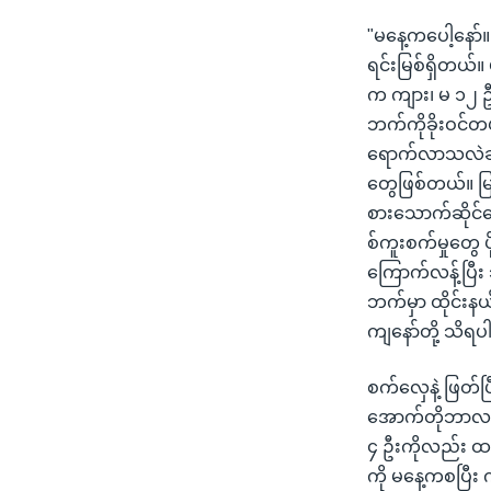
"မနေ့ကပေါ့နော်
ရင်းမြစ်ရှိတယ်။ မ
က ကျား၊ မ ၁၂ ဦ
ဘက်ကိုခိုးဝင်တ
ရောက်လာသလဲဆို
တွေဖြစ်တယ်။ မြန
စားသောက်ဆိုင်တ
စ်ကူးစက်မှုတွေ 
ကြောက်လန့်ပြီး သူ
ဘက်မှာ ထိုင်းန
ကျနော်တို့ သိရ
စက်လှေနဲ့ ဖြတ်ပြ
အောက်တိုဘာလ ၁၉ 
၄ ဦးကိုလည်း ထ
ကို မနေ့ကစပြီး က