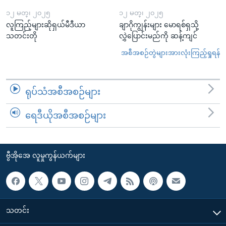
၁၂ မတ္၊ ၂၀၂၅
၁၂ မတ္၊ ၂၀၂၅
လူကြည့်များဆိုရှယ်မီဒီယာ
ချာဂိုကျွန်းများ မောရစ်ရှသို့
သတင်းတို
လွှဲပြောင်းမည်ကို ဆန့်ကျင်
အစီအစဉ်တွဲများအားလုံးကြည့်ရှုရန်
ရုပ်သံအစီအစဉ်များ
ရေဒီယိုအစီအစဉ်များ
ဗွီအိုအေ လူမှုကွန်ယက်များ
သတင်း