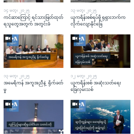
၁၄ မတ္၊ ၂၀၂၅
၁၃ မတ္၊ ၂၀၂၅
ကင်ဆာကြောင့် ရင်သားဖြတ်ထုတ်
ယူကရိန်းစစ်ရပ်ဖို့ ရုရှားဘက်က
ရသူတွေအတွက် အတွင်းခံ
လိုက်လျောနိုင်ခြေ
၁၃ မတ္၊ ၂၀၂၅
၁၂ မတ္၊ ၂၀၂၅
အမေရိကန် အကူအညီနဲ့ ရိုက်ခတ်
ယူကရိန်းစစ် အဆုံးသတ်ရေး
မှု
ခြေလှမ်းသစ်