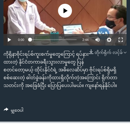
အ
သုတပဒေသာ အင်္ဂလိပ်စာ
ညွန်း
Learning English
No media source currently available
စာမျက်နှာ
သို့
ဗွီအိုအေ လူမှုကွန်ယက်များ
ကျော်
0:00
2:44
ကြည့်
ရန်
တိုက်ရိုက် လင့်ခ်
ဘာသာစကားများ
ကိုရိုနာဗိုင်းရပ်စ်ကူးစက်မှုတွေကြောင့် ရပ်နား
ရှာဖွေ
ထားတဲ့ နိုင်ငံတကာခရီးသွားလာမှုတွေ ပြန်
ရန်
စတင်တော့မယ့် ထိုင်းနိုင်ငံရဲ့ အဓိလေဆိပ်မှာ ဗိုင်းရပ်စ်ရှိမရှိ
နေရာ
စစ်ဆေးတဲ့ ဓါတ်ခွဲခန်းကိုထားရှိလိုက်တဲ့အကြောင်း ရိုက်တာ
သို့
သတင်းကို အခြေခံပြီး ပြောပြပေးပါမယ်။ ကျနော်ရန်နိုင်ပါ။
ကျော်
ရန်
မျှဝေပါ