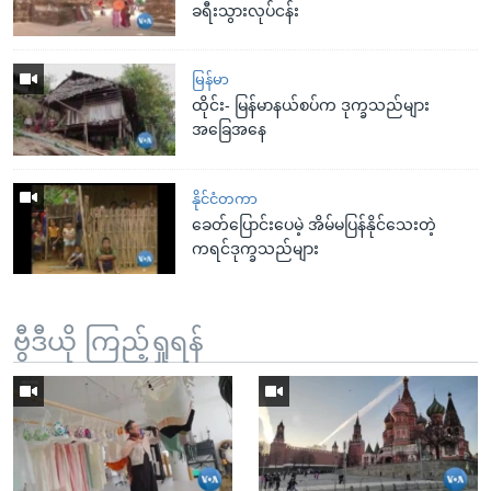
ခရီးသွားလုပ်ငန်း
မြန်မာ
ထိုင်း- မြန်မာနယ်စပ်က ဒုက္ခသည်များ
အခြေအနေ
နိုင်ငံတကာ
ခေတ်ပြောင်းပေမဲ့ အိမ်မပြန်နိုင်သေးတဲ့
ကရင်ဒုက္ခသည်များ
ဗွီဒီယို ကြည့်ရှုရန်