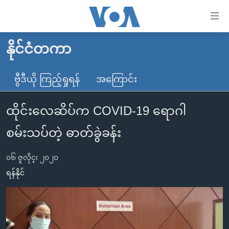
သုံး
ရ
လွယ်ကူ
နိုင်ငံတကာ
မူလစာမျက်နှာ
စေ
မြန်မာ
ဗွီဒီယို ကြည့်ရှုရန်
အကြောင်း
သည့်
ကမ္ဘာ့သတင်းများ
Link
ထိုင်းလေဆိပ်က COVID-19 ရောဂါ
ဗွီဒီယို
နိုင်ငံတကာ
များ
သတင်းလွတ်လပ်ခွင့်
အမေရိကန်
စမ်းသပ်တဲ့ ဓာတ်ခွဲခန်း
ပင်မ
ရပ်ဝန်းတခု လမ်းတခု အလွန်
တရုတ်
အကြောင်းအရာ
၀၆ ဇူလိုင္၊ ၂၀၂၀
သို့
အင်္ဂလိပ်စာလေ့လာမယ်
အစ္စရေး-ပါလက်စတိုင်း
ရန်နိုင်
ကျော်
အပတ်စဉ်ကဏ္ဍများ
အမေရိကန်သုံးအီဒီယံ
ကြည့်
ရေဒီယိုနှင့်ရုပ်သံ အချက်အလက်များ
မကြေးမုံရဲ့ အင်္ဂလိပ်စာ
ရေဒီယို
ရန်
ပင်မ
ရေဒီယို/တီဗွီအစီအစဉ်
ရုပ်ရှင်ထဲက အင်္ဂလိပ်စာ
တီဗွီ