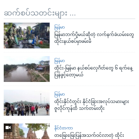
ဆက်စပ်သတင်းများ ...
မြန်မာ
မြန်မာဘက်ပို့မယ်ဆိုတဲ့ လက်နက်ခဲယမ်းတွေ
ထိုင်းနယ်စပ်မှာဖမ်းမိ
မြန်မာ
ထိုင်း-မြန်မာ နယ်စပ်လှေဂိတ်တွေ ၆ ရက်နေ့
ပြန်ဖွင့်တော့မယ်
မြန်မာ
ထိုင်းနိုင်ငံတွင်း နိုင်ငံခြားအလုပ်သမားများ
ဇူလိုင်ကုန်ထိ သက်တမ်းတိုး
နိုင်ငံတကာ
တဖြေးဖြေးပြန်အသက်ဝင်လာတဲ့ ထိုင်း