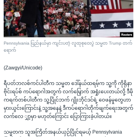
အ
သုတပဒေသာ အင်္ဂလိပ်စာ
ညွန်း
Learning English
စာမျက်နှာ
သို့
ဗွီအိုအေ လူမှုကွန်ယက်များ
ကျော်
ကြည့်
Pennsylvania ပြည်နယ်မှာ ကျင်းပတဲ့ လူထုစုဝေးပွဲ သမ္မတ Trump တက်
ရောက်
ရန်
ဘာသာစကားများ
ရှာဖွေ
(Zawgyi/Unicode)
ရန်
နေရာ
ရီပတ်ဘလစ်ကင်ပါတီက သမ္မတ ဒေါ်နယ်ထရမ့်က သူ့ကို ကိုရိုနာ
သို့
ဗိုင်းရပ်စ် ကပ်ရောဂါအတွက် လက်မြှောက် အရှုံးပေးတယ်လို့ ဒီမို
ကျော်
ကရက်တစ်ပါတီက သူ့ပြိုင်ဘက် ဂျိုးဘိုင်ဒင်ရဲ့ ဝေဖန်မှုတွေဟာ
ရန်
မှားယွင်းကြောင်းနဲ့ သူ့အနေနဲ့ ဒီကပ်ရောဂါတိုက်ဖျက်ရေးအတွက်
လက်လေ ျှာ့မှာ မဟုတ်ကြောင်း ပြောကြားခဲ့ပါတယ်။
သမ္မတက သူအကြိတ်အနယ်ယှဉ်ပြိုင်ရမယ့် Pennsylvania