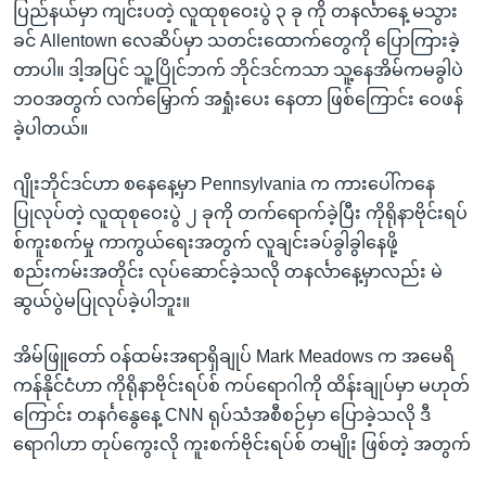
ပြည်နယ်မှာ ကျင်းပတဲ့ လူထုစုဝေးပွဲ ၃ ခု ကို တနင်္လာနေ့ မသွား
ခင် Allentown လေဆိပ်မှာ သတင်းထောက်တွေကို ပြောကြားခဲ့
တာပါ။ ဒါ့အပြင် သူ့ပြိုင်ဘက် ဘိုင်ဒင်ကသာ သူ့နေအိမ်ကမခွါပဲ
ဘဝအတွက် လက်မြှောက် အရှုံးပေး နေတာ ဖြစ်ကြောင်း ဝေဖန်
ခဲ့ပါတယ်။
ဂျိုးဘိုင်ဒင်ဟာ စနေနေ့မှာ Pennsylvania က ကားပေါ်ကနေ
ပြုလုပ်တဲ့ လူထုစုဝေးပွဲ ၂ ခုကို တက်ရောက်ခဲ့ပြီး ကိုရိုနာဗိုင်းရပ်
စ်ကူးစက်မှု ကာကွယ်ရေးအတွက် လူချင်းခပ်ခွါခွါနေဖို့
စည်းကမ်းအတိုင်း လုပ်ဆောင်ခဲ့သလို တနင်္လာနေ့မှာလည်း မဲ
ဆွယ်ပွဲမပြုလုပ်ခဲ့ပါဘူး။
အိမ်ဖြူတော် ဝန်ထမ်းအရာရှိချုပ် Mark Meadows က အမေရိ
ကန်နိုင်ငံဟာ ကိုရိုနာဗိုင်းရပ်စ် ကပ်ရောဂါကို ထိန်းချုပ်မှာ မဟုတ်
ကြောင်း တနင်္ဂနွေနေ့ CNN ရုပ်သံအစီစဉ်မှာ ပြောခဲ့သလို ဒီ
ရောဂါဟာ တုပ်ကွေးလို ကူးစက်ဗိုင်းရပ်စ် တမျိုး ဖြစ်တဲ့ အတွက်