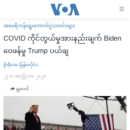
သုံး
ရ
လွယ်ကူ
အမေရိကန်ရွေးကောက်ပွဲသတင်းများ
မူလစာမျက်နှာ
စေ
COVID ကိုင်တွယ်မှုအားနည်းချက် Biden
မြန်မာ
သည့်
ဝေဖန်မှု Trump ပယ်ချ
ကမ္ဘာ့သတင်းများ
Link
ဗွီဒီယို
နိုင်ငံတကာ
ဗွီအိုအေ (မြန်မာပိုင်း)
များ
သတင်းလွတ်လပ်ခွင့်
အမေရိကန်
၂၇ ေအာက္တိုဘာ၊ ၂၀၂၀
ပင်မ
ရပ်ဝန်းတခု လမ်းတခု အလွန်
တရုတ်
အကြောင်းအရာ
မျှဝေပါ
သို့
အင်္ဂလိပ်စာလေ့လာမယ်
အစ္စရေး-ပါလက်စတိုင်း
ကျော်
အပတ်စဉ်ကဏ္ဍများ
အမေရိကန်သုံးအီဒီယံ
ကြည့်
ရေဒီယိုနှင့်ရုပ်သံ အချက်အလက်များ
မကြေးမုံရဲ့ အင်္ဂလိပ်စာ
ရေဒီယို
ရန်
ပင်မ
ရေဒီယို/တီဗွီအစီအစဉ်
ရုပ်ရှင်ထဲက အင်္ဂလိပ်စာ
တီဗွီ