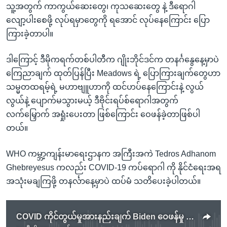
သူ့အတွက် ကာကွယ်ဆေးတွေ၊ ကုသဆေးတွေ နဲ့ ဒီရောဂါ
လျော့ပါးစေဖို့ လုပ်ရမှာတွေကို ရအောင် လုပ်နေကြောင်း ပြော
ကြားခဲ့တာပါ။
ဒါကြောင့် ဒီမိုကရက်တစ်ပါတီက ဂျိုးဘိုင်ဒင်က တနင်္ဂနွေနေ့မှာပဲ
ကြေညာချက် ထုတ်ပြန်ပြီး Meadows ရဲ့ ပြောကြားချက်တွေဟာ
သမ္မတထရမ့်ရဲ့ မဟာဗျူဟာကို ထင်ဟပ်နေကြောင်းနဲ့ လွယ်
လွယ်နဲ့ ပျောက်မသွားမယ့် ဒီဗိုင်းရပ်စ်ရောဂါအတွက်
လက်မြှောက် အရှုံးပေးတာ ဖြစ်ကြောင်း ဝေဖန်ခဲ့တာဖြစ်ပါ
တယ်။
WHO ကမ္ဘာ့ကျန်းမာရေးဌာနက အကြီးအကဲ Tedros Adhanom
Ghebreyesus ကလည်း COVID-19 ကပ်ရောဂါ ကို နိုင်ငံရေးအရ
အသုံးမချကြဖို့ တနင်္လာနေ့မှာပဲ ထပ်မံ သတိပေးခဲ့ပါတယ်။
COVID ကိုင်တွယ်မှုအားနည်းချက် Biden ဝေဖန်မှု Trump ပယ်ချ