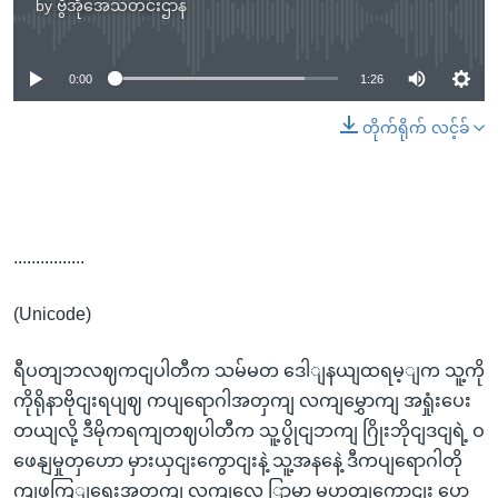
by
ဗွီအိုအေသတင်းဌာန
No media source currently available
0:00
1:26
တိုက်ရိုက် လင့်ခ်
................
(Unicode)
ရီပတျဘလဈကငျပါတီက သမ်မတ ဒေါျနယျထရမ့ျက သူ့ကို
ကိုရိုနာဗိုငျးရပျဈ ကပျရောဂါအတှကျ လကျမွှောကျ အရှုံးပေး
တယျလို့ ဒီမိုကရကျတဈပါတီက သူ့ပွိုငျဘကျ ဂြိုးဘိုငျဒငျရဲ့ ဝ
ဖေနျမှုတှဟော မှားယှငျးကွောငျးနဲ့ သူ့အနနေဲ့ ဒီကပျရောဂါတို
ကျဖကြျရေးအတှကျ လကျလေ ြှာ့မှာ မဟုတျကွောငျး ပွော