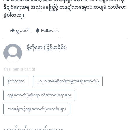
နိုငျငံရေးအရ အသုံးမခကြွဖို့ တနငျ်လာနေ့မှာပဲ ထပျမံ သတိပေး
ခဲ့ပါတယျ။
မျှဝေပါ
Follow us
ဗွီအိုအေ (မြန်မာပိုင်း)
This item is part of
နိုင်ငံတကာ
၂၀၂၀ အမေရိကန်သမ္မတရွေးကောက်ပွဲ
ရွေးကောက်ပွဲဆိုင်ရာ သိကောင်းစရာများ
အမေရိကန်ရွေးကောက်ပွဲသတင်းများ
ဆက်စပ်သတင်းများ ...