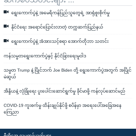
ရွေးကောက်ပွဲနဲ့ အမေရိကန်ပြည်သူတွေရဲ့ အာရုံစူးစိုက်မှု
နိုင်ငံရေး အရောင်ပြောင်းလာတဲ့ တက္ကဆက်ပြည်နယ်
ရွေးကောက်ပွဲနဲ့ အံအားသင့်စရာ အောက်တိုဘာ သတင်း
ကန်သမ္မတရွေးကောက်ပွဲနှင့် နိုင်ငံခြားရေးမူဝါဒ
သမ္မတ Trump နဲ့ ပြိုင်ဘက် Joe Biden တို့ ရွေးကောက်ပွဲအတွက် အပြိုင်
မဲဆွယ်
အိန္ဒိယနဲ့ လုံခြုံရေး ပူးပေါင်းဆောင်ရွက်မှု ခိုင်မာဖို့ ကန်လုပ်ဆောင်မည်
COVID-19 ကူးစက်မှု ထိန်းချုပ်နိုင်ဖို့ စပိန်မှာ အရေးပေါ်အခြေအနေ
ကြေညာ
ဗွီအိုအေ လူမှုကွန်ယက်များ