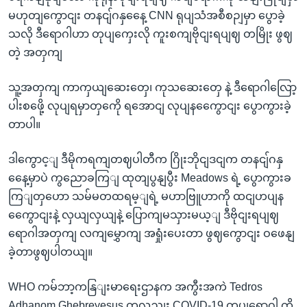
မဟုတျကွောငျး တနငျ်ဂနှနေေ့ CNN ရုပျသံအစီစဉျမှာ ပွောခဲ့
သလို ဒီရောဂါဟာ တုပျကှေးလို ကူးစကျဗိုငျးရပျဈ တမြိုး ဖွဈ
တဲ့ အတှကျ
သူ့အတှကျ ကာကှယျဆေးတှေ၊ ကုသဆေးတှေ နဲ့ ဒီရောဂါလြော့
ပါးစဖေို့ လုပျရမှာတှကေို ရအောငျ လုပျနကွေောငျး ပွောကွားခဲ့
တာပါ။
ဒါကွောင့ျ ဒီမိုကရကျတဈပါတီက ဂြိုးဘိုငျဒငျက တနငျ်ဂနှ
နေေ့မှာပဲ ကွညောခကြျ ထုတျပွနျပွီး Meadows ရဲ့ ပွောကွားခ
ကြျတှဟော သမ်မတထရမ့ျရဲ့ မဟာဗြူဟာကို ထငျဟပျန
ကွေောငျးနဲ့ လှယျလှယျနဲ့ ပြောကျမသှားမယ့ျ ဒီဗိုငျးရပျဈ
ရောဂါအတှကျ လကျမွှောကျ အရှုံးပေးတာ ဖွဈကွောငျး ဝဖေနျ
ခဲ့တာဖွဈပါတယျ။
WHO ကမ်ဘာ့ကနြျးမာရေးဌာနက အကွီးအကဲ Tedros
Adhanom Ghebreyesus ကလညျး COVID-19 ကပျရောဂါ ကို