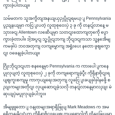
ကွားခဲ့ပါတယျ။
သမ်မတက သူအကွိတျအနယျယှဉျပွိုငျရမယ့ျ Pennsylvania
ပွညျနယျမှာ ကငြျးပတဲ့ လူထုစုဝေးပှဲ ၃ ခု ကို တနငျ်လာနေ့ မ
သှားခငျ Allentown လဆေိပျမှာ သတငျးထောကျတှကေို ပွော
ကွားခဲ့တာပါ။ ဒါ့အပွငျ သူ့ပွိုငျဘကျ ဘိုငျဒငျကသာ သူ့နအေိမျ
ကမခှါပဲ ဘဝအတှကျ လကျမွှောကျ အရှုံးပေး နတော ဖွဈကွော
ငျး ဝဖေနျခဲ့ပါတယျ။
ဂြိုးဘိုငျဒငျဟာ စနနေေ့မှာ Pennsylvania က ကားပေါျကနေ
ပွုလုပျတဲ့ လူထုစုဝေးပှဲ ၂ ခုကို တကျရောကျခဲ့ပွီး ကိုရိုနာဗိုငျးရ
ပျဈကူးစကျမှု ကာကှယျရေးအတှကျ လူခငြျးခပျခှါခှါနဖေို့ စ
ညျးကမျးအတိုငျး လုပျဆောငျခဲ့သလို တနငျ်လာနေ့မှာလညျး မဲ
ဆှယျပှဲမပွုလုပျခဲ့ပါဘူး။
အိမျဖွူတောျ ဝနျထမျးအရာရှိခြုပျ Mark Meadows က အမ
ရေိကနျနိုငျငံဟာ ကိုရိုနာဗိုငျးရပျဈ ကပျရောဂါကို ထိနျးခြုပျမှာ