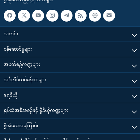
သတင်း
၀န်ဆောင်မှုများ
အပတ်စဉ်ကဏ္ဍများ
အင်္ဂလိပ်သင်ခန်းစာများ
ရေဒီယို
ရုပ်သံအစီအစဉ်နှင့် ဗွီဒီယိုကဏ္ဍများ
ဗွီအိုအေအကြောင်း