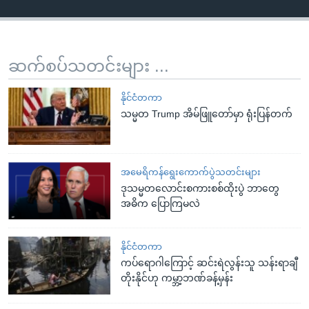
ဆက်စပ်သတင်းများ ...
နိုင်ငံတကာ
သမ္မတ Trump အိမ်ဖြူတော်မှာ ရုံးပြန်တက်
အမေရိကန်ရွေးကောက်ပွဲသတင်းများ
ဒုသမ္မတလောင်းစကားစစ်ထိုးပွဲ ဘာတွေ
အဓိက ပြောကြမလဲ
နိုင်ငံတကာ
ကပ်ရောဂါကြောင့် ဆင်းရဲလွန်းသူ သန်းရာချီ
တိုးနိုင်ဟု ကမ္ဘာ့ဘဏ်ခန့်မှန်း