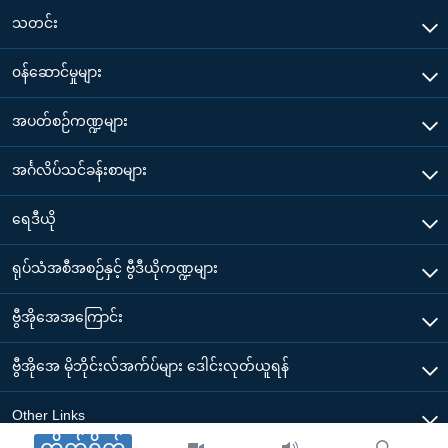
သတင်း
၀န်ဆောင်မှုများ
အပတ်စဉ်ကဏ္ဍများ
အင်္ဂလိပ်သင်ခန်းစာများ
ရေဒီယို
ရုပ်သံအစီအစဉ်နှင့် ဗွီဒီယိုကဏ္ဍများ
ဗွီအိုအေအကြောင်း
ဗွီအိုအေ မိုဘိုင်းလ်အက်ပ်များ ဒေါင်းလုတ်ယူရန်
Other Links
တိုက်ရိုက်