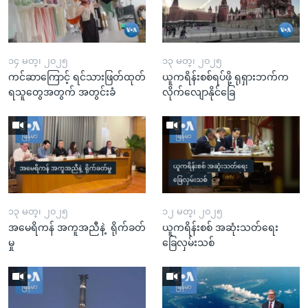
၁၄ မတ္၊ ၂၀၂၅
၁၃ မတ္၊ ၂၀၂၅
ကင်ဆာကြောင့် ရင်သားဖြတ်ထုတ်
ယူကရိန်းစစ်ရပ်ဖို့ ရုရှားဘက်က
ရသူတွေအတွက် အတွင်းခံ
လိုက်လျောနိုင်ခြေ
၁၃ မတ္၊ ၂၀၂၅
၁၂ မတ္၊ ၂၀၂၅
အမေရိကန် အကူအညီနဲ့ ရိုက်ခတ်
ယူကရိန်းစစ် အဆုံးသတ်ရေး
မှု
ခြေလှမ်းသစ်