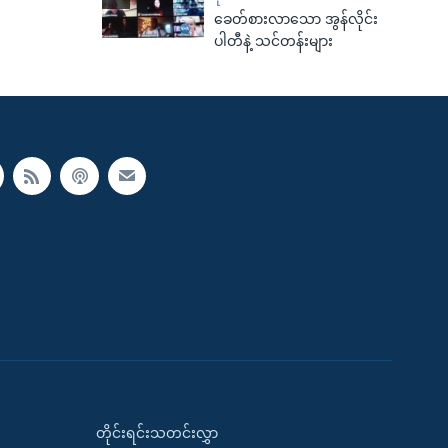
ခေတ်စားလာသော အွန်လိုင်း
ပါတီနဲ့ သင်တန်းများ
တိုင်းရင်းသတင်းလွှာ