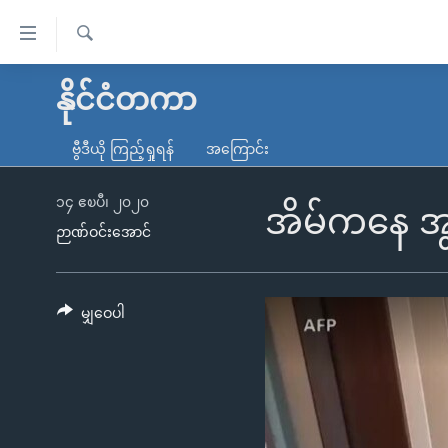
သုံး
ရ
ရှာဖွေ
လွယ်ကူ
မူလစာမျက်နှာ
နိုင်ငံတကာ
ရ
စေ
မြန်မာ
လာ
ဗွီဒီယို ကြည့်ရှုရန်
အကြောင်း
သည့်
ဒ်
ကမ္ဘာ့သတင်းများ
Link
ဗွီဒီယို
နိုင်ငံတကာ
၁၄ ဧၿပီ၊ ၂၀၂၀
အိမ်ကနေ အွ
များ
ဉာဏ်ဝင်းအောင်
သတင်းလွတ်လပ်ခွင့်
အမေရိကန်
ပင်မ
ရပ်ဝန်းတခု လမ်းတခု အလွန်
တရုတ်
အကြောင်းအရာ
အင်္ဂလိပ်စာလေ့လာမယ်
အစ္စရေး-ပါလက်စတိုင်း
မျှဝေပါ
သို့
အပတ်စဉ်ကဏ္ဍများ
အမေရိကန်သုံးအီဒီယံ
ကျော်
ကြည့်
ရေဒီယိုနှင့်ရုပ်သံ အချက်အလက်များ
မကြေးမုံရဲ့ အင်္ဂလိပ်စာ
ရေဒီယို
ရန်
ရေဒီယို/တီဗွီအစီအစဉ်
ရုပ်ရှင်ထဲက အင်္ဂလိပ်စာ
တီဗွီ
ပင်မ