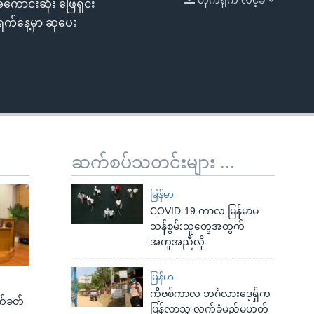
အကောင်းဆုံး ဖြေရှင်း
EMBED
 ရက်နေ့မှာ ဆုပေး
ဆက်စပ်သတင်းများ ...
မြန်မာ
COVID-19 ကာလ မြန်မာမ
သန်စွမ်းသူတွေအတွက်
အကူအညီလို
မြန်မာ
ကိုဗစ်ကာလ ဘင်္ဂလားဒေ့ရှ်က
က်ခတ်
ပြန်လာသူ လက်ခံမည်မဟုတ်