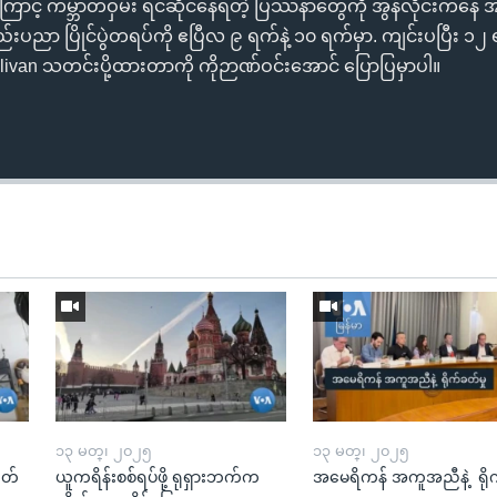
ာယ်ကြောင့် ကမ္ဘာတဝှမ်း ရင်ဆိုင်နေရတဲ့ ပြဿနာတွေကို အွန်လိုင်းကနေ 
်းပညာ ပြိုင်ပွဲတရပ်ကို ဧပြီလ ၉ ရက်နဲ့ ၁၀ ရက်မှာ. ကျင်းပပြီး ၁၂
livan သတင်းပို့ထားတာကို ကိုဉာဏ်ဝင်းအောင် ပြောပြမှာပါ။
၁၃ မတ္၊ ၂၀၂၅
၁၃ မတ္၊ ၂၀၂၅
ုတ်
ယူကရိန်းစစ်ရပ်ဖို့ ရုရှားဘက်က
အမေရိကန် အကူအညီနဲ့ ရို