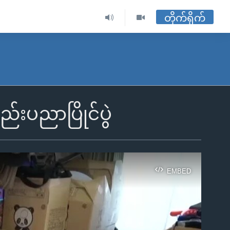
တိုက်ရိုက်
်းပညာပြိုင်ပွဲ
EMBED