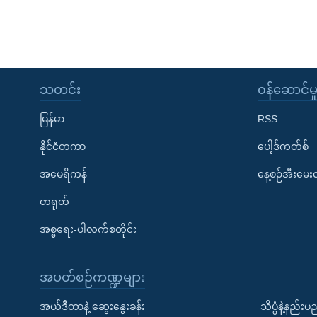
သတင်း
၀န်ဆောင်မှ
မြန်မာ
RSS
နိုင်ငံတကာ
ပေါ့ဒ်ကတ်စ်
အမေရိကန်
နေ့စဉ်အီးမေ
တရုတ်
အစ္စရေး-ပါလက်စတိုင်း
အပတ်စဉ်ကဏ္ဍများ
အယ်ဒီတာနဲ့ ဆွေးနွေးခန်း
သိပ္ပံနဲ့နည်း