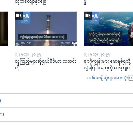
လိုက်လျောနိုင်ခြေ
မှု
၁၂ မတ္၊ ၂၀၂၅
၁၂ မတ္၊ ၂၀၂၅
လူကြည့်များဆိုရှယ်မီဒီယာ သတင်း
ချာဂိုကျွန်းများ မောရစ်ရှသို့
တို
လွှဲပြောင်းမည်ကို ဆန့်ကျင်
အစီအစဉ်တွဲများအားလုံးကြည့
း
ား