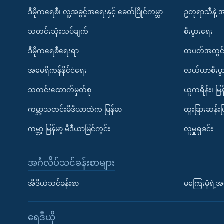
ဒီမိုကရေစီ၊ လူ့အခွင့်အရေးနှင့် ခေတ်ပြိုင်ကမ္ဘာ
ဥတုရာသီနဲ့ 
သတင်းသုံးသပ်ချက်
စီးပွားရေး
ဒီမိုကရေစီရေးရာ
တပတ်အတွင်
အမေရိကန်နိုင်ငံရေး
လယ်ယာစီးပွ
သတင်းထောက်မှတ်စု
ယူကရိန်း၊ မြန
ကမ္ဘာ့သတင်းမီဒီယာထဲက မြန်မာ
ထူးခြားဆန်း
ကမ္ဘာ့ မြန်မာ့ မီဒီယာမြင်ကွင်း
လူမှုရှုခင်း
အင်္ဂလိပ်သင်ခန်းစာများ
အီဒီယံသင်ခန်းစာ
မကြေးမုံရဲ့အင
ရေဒီယို