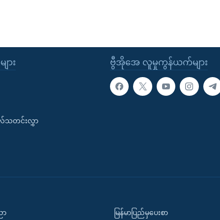
ုများ
ဗွီအိုအေ လူမှုကွန်ယက်များ
းလ်သတင်းလွှာ
ပညာ
မြန်မာပြည်မှပေးစာ