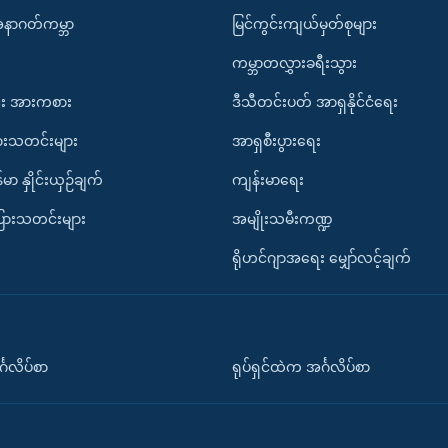
အနာဂတ်ကမ္ဘာ
မြင်ကွင်းကျယ်မှတ်စုများ
ကမ္ဘာတလွှားခရီးသွား
း အားကစား
ဒီသီတင်းပတ် အာရှနိုင်ငံရေး
ားသတင်းများ
အာရှစီးပွားရေး
်မာ နှိုင်းယှဉ်ချက်
ကျန်းမာရေး
ပြားသတင်းများ
အမျိုးသမီးကဏ္ဍ
ရိုဟင်ဂျာအရေး မျှော်လင့်ချက်
်္ဂလိပ်စာ
ရုပ်ရှင်ထဲက အင်္ဂလိပ်စာ