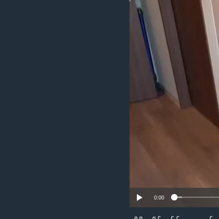
သုတပဒေသာ အင်္ဂလိပ်စာ
အ
ညွန်း
စာမျက်နှာ
သို့
ကျော်
ကြည့်
ရန်
ရှာဖွေ
ရန်
နေရာ
သို့
ကျော်
ရန်
0:00