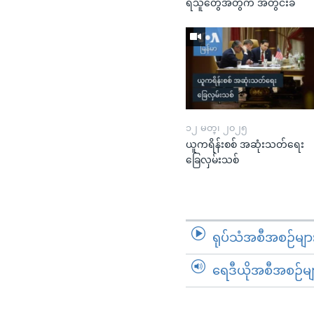
ရသူတွေအတွက် အတွင်းခံ
၁၂ မတ္၊ ၂၀၂၅
ယူကရိန်းစစ် အဆုံးသတ်ရေး
ခြေလှမ်းသစ်
ရုပ်သံအစီအစဉ်မျာ
ရေဒီယိုအစီအစဉ်မျ