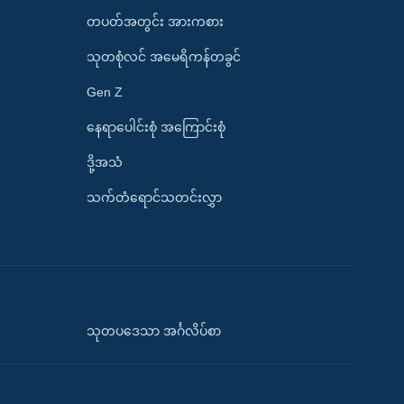
တပတ်အတွင်း အားကစား
သုတစုံလင် အမေရိကန်တခွင်
Gen Z
နေရာပေါင်းစုံ အကြောင်းစုံ
ဒို့အသံ
သက်တံရောင်သတင်းလွှာ
သုတပဒေသာ အင်္ဂလိပ်စာ