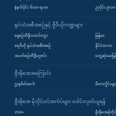
နံနက်ပိုင်း ၆း၀၀-ရး၀၀
ညပိုင်း ၉း၀
ရုပ်သံအစီအစဉ်နှင့် ဗွီဒီယိုကဏ္ဍများ
နေ့စဉ်တီဗွီသတင်းလွှာ
မြန်မာ
ရေဒီယို ရုပ်သံအစီအစဉ်
နိုင်ငံတကာ
အပတ်စဉ်တီဗွီမဂ္ဂဇင်း
တွေ့ဆုံမေးမြန
ဗွီအိုအေအကြောင်း
ဌာနမိတ်ဆက်
မီတာလှိုင်းမျာ
ဗွီအိုအေ မိုဘိုင်းလ်အက်ပ်များ ဒေါင်းလုတ်ယူရန်
Learning English
VOA+
ဗွီအိုအေမိုဘ