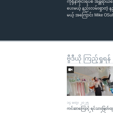
ကိုရိုနာဗိုင်းရပ်စ် အန္တရ
ပေးမယ့် နည်းလမ်းရှာတဲ့ နည
မယ့် အကြောင်း Mike OSul
ဗွီဒီယို ကြည့်ရှုရန်
၁၄ မတ္၊ ၂၀၂၅
ကင်ဆာကြောင့် ရင်သားဖြတ်ထ