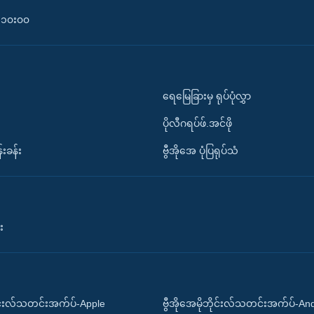
၀-၁၀း၀၀
ရေမြေခြားမှ ရုပ်ပုံလွှာ
ပိုလီဂရပ်ဖ်.အင်ဖို
်းခန်း
ဗွီအိုအေ ပုံပြရုပ်သံ
း
ိုင်းလ်သတင်းအက်ပ်-Apple
ဗွီအိုအေမိုဘိုင်းလ်သတင်းအက်ပ်-An