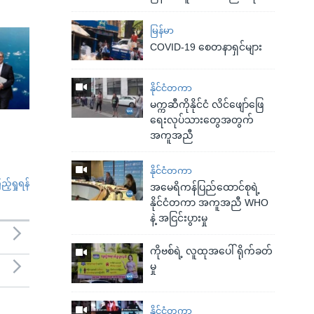
မြန်မာ
COVID-19 စေတနာရှင်များ
နိုင်ငံတကာ
မက္ကဆီကိုနိုင်ငံ လိင်ဖျော်ဖြေ
ရေးလုပ်သားတွေအတွက်
အကူအညီ
နိုင်ငံတကာ
်ရှုရန်
အမေရိကန်ပြည်ထောင်စုရဲ့
နိုင်ငံတကာ အကူအညီ WHO
နဲ့ အငြင်းပွားမှု
ကိုဗစ်ရဲ့ လူထုအပေါ် ရိုက်ခတ်
မှု
နိုင်ငံတကာ