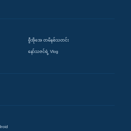
ဗွီအိုအေ တမိနစ်သတင်း
နော်သဇင်ရဲ့ Vlog
droid