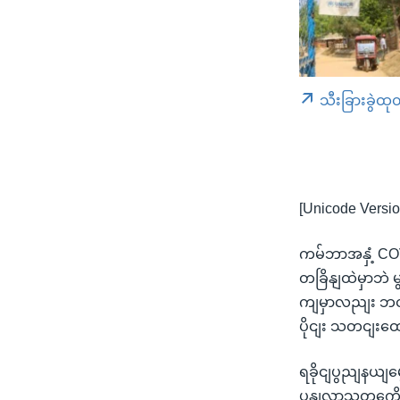
သီးခြားခွဲထု
[Unicode Versio
ကမ်ဘာအနှံ့ COV
တခြိနျထဲမှာဘဲ 
ကျမှာလညျး ဘငျ
ပိုငျး သတငျးထ
ရခိုငျပွညျနယျမ
ပွနျလာသူတှကေို