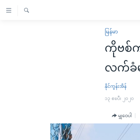
သုံး
ရ
ရှာဖွေ
လွယ်ကူ
မူလစာမျက်နှာ
မြန်မာ
ရ
စေ
မြန်မာ
လာ
ကိုဗစ်
သည့်
ဒ်
ကမ္ဘာ့သတင်းများ
Link
ဗွီဒီယို
နိုင်ငံတကာ
လက်ခံ
များ
သတင်းလွတ်လပ်ခွင့်
အမေရိကန်
ပင်မ
ရပ်ဝန်းတခု လမ်းတခု အလွန်
တရုတ်
နိုင်ကွန်းအိန်
အကြောင်းအရာ
အင်္ဂလိပ်စာလေ့လာမယ်
အစ္စရေး-ပါလက်စတိုင်း
၁၃ ဧၿပီ၊ ၂၀၂၀
သို့
အပတ်စဉ်ကဏ္ဍများ
အမေရိကန်သုံးအီဒီယံ
ကျော်
မျှဝေပါ
ကြည့်
ရေဒီယိုနှင့်ရုပ်သံ အချက်အလက်များ
မကြေးမုံရဲ့ အင်္ဂလိပ်စာ
ရေဒီယို
ရန်
ရေဒီယို/တီဗွီအစီအစဉ်
ရုပ်ရှင်ထဲက အင်္ဂလိပ်စာ
တီဗွီ
ပင်မ