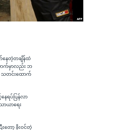
တ်နေတဲ့တချိန်ထဲ
ုင်ဘက်မှာလည်း ဘ
ုင်း သတင်းထောက်
င့်နေရပ်ပြန်လာ
ပင်သာယာရေး
တော့ ခိုးဝင်တဲ့