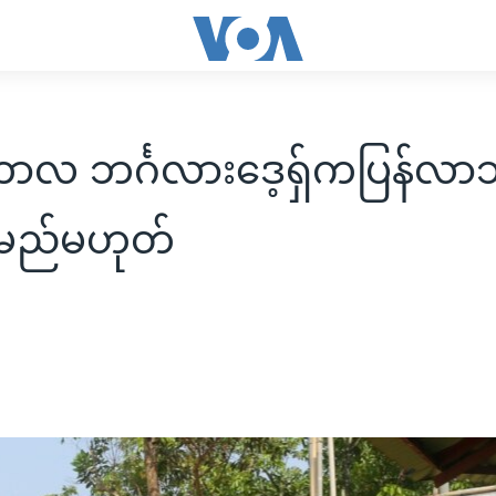
ကာလ ဘင်္ဂလားဒေ့ရှ်ကပြန်လာ
မည်မဟုတ်