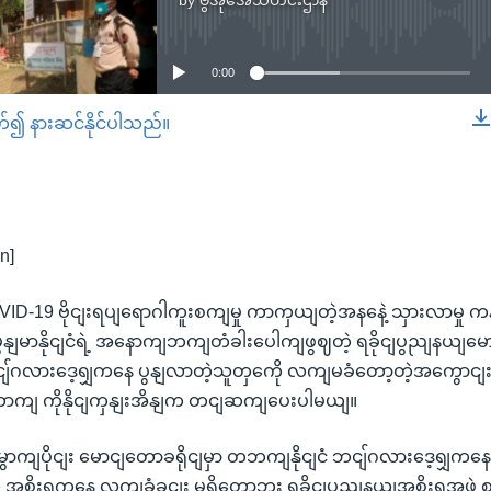
by
ဗွီအိုအေသတင်းဌာန
No media source currently available
0:00
တ်၍ နားဆင်နိုင်ပါသည်။
EMBED
n]
ID-19 ဗိုငျးရပျရောဂါကူးစကျမှု ကာကှယျတဲ့အနနေဲ့ သှားလာမှု
မွနျမာနိုငျငံရဲ့ အနောကျဘကျတံခါးပေါကျဖွဈတဲ့ ရခိုငျပွညျနယျမ
်ဂလားဒေ့ရျှကနေ ပွနျလာတဲ့သူတှကေို လကျမခံတော့တဲ့အကွောငျး ဗ
ောကျ ကိုနိုငျကှနျးအိနျက တငျဆကျပေးပါမယျ။
ွောကျပိုငျး မောငျတောခရိုငျမှာ တဘကျနိုငျငံ ဘငျ်ဂလားဒေ့ရျှ
 အစိုးရကနေ လကျခံခွငျး မရှိတော့ဘူး ရခိုငျပွညျနယျအစိုးရအဖှ