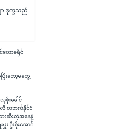
ာ ဒုက္ခသည်
င်တောခရိုင်
ြီးတော့မတွေ့
ှဖိုးခေါင်
လို တဘက်နိုင်ငံ
ားဆီးတဲ့အနေနဲ့
မှူး ဦးစိုးအောင်