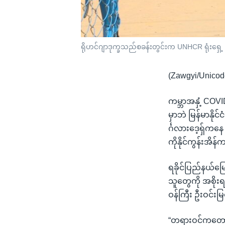
ရိုဟင်ဂျာဒုက္ခသည်စခန်းတွင်းက UNHCR ရုံးရှေ့
(Zawgyi/Unicod
ကမ္ဘာအနှံ့ COVI
မှာဘဲ မြန်မာနိ
င်္ဂလားဒေ့ရှ်က
ကိုနိုင်ကွန်းအ
ရခိုင်ပြည်နယ်မြ
သူတွေကို အစိုး
ဝန်ကြီး ဦးဝင်း
“တရားဝင်ကတော့ 