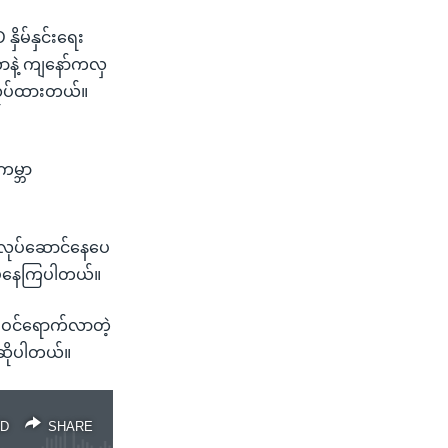
ိမ်နှင်းရေး
ာနဲ့ ကျနော်ကလှ
e လုပ်ထားတယ်။
ကမ္ဘာ
ာလုပ်ဆောင်နေပေ
ရိမ်နေကြပါတယ်။
ည်ဝင်ရောက်လာတဲ့
 ဆိုပါတယ်။
D
SHARE