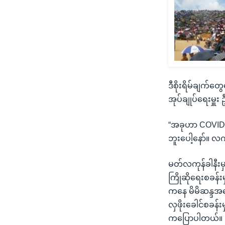
ဒီစိုးရိမ်ချက်တ
အုပ်ချုပ်ရေးမှူ
“အခုဟာ COVID 
ဘူးပေါ့နော်။ လက
မတ်လကုန်ခါနီးမှ
ကြိုဆိုရေးစခန်း
ကနေ မိမိဆန္ဒအ
လှဖိုးခေါင်စခန်း
ကပြောပါတယ်။