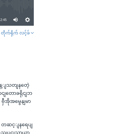
2:45
တိုက်ရိုက် လင့်ခ်
SHARE
 ကန့ျသတျနတေဲ့
ောငျတောခရိုငျဘ
ှီအိုအမွေနျမာ
ကနေ တဆင့ျနရေပျ
ဲ့ စညျပငျသာယာ