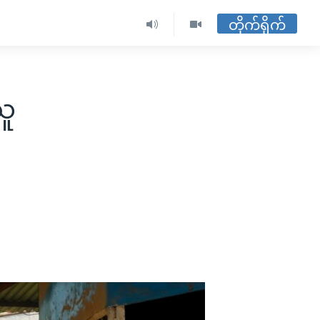
တိုက်ရိုက်
သူ