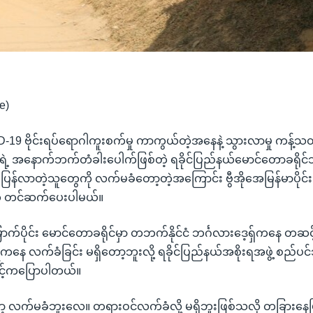
e)
D-19 ဗိုင်းရပ်ရောဂါကူးစက်မှု ကာကွယ်တဲ့အနေနဲ့ သွားလာမှု ကန့်သ
ုင်ငံရဲ့ အနောက်ဘက်တံခါးပေါက်ဖြစ်တဲ့ ရခိုင်ပြည်နယ်မောင်တောခရိ
နေ ပြန်လာတဲ့သူတွေကို လက်မခံတော့တဲ့အကြောင်း ဗွီအိုအေမြန်မာပိ
ိန်က တင်ဆက်ပေးပါမယ်။
ောက်ပိုင်း မောင်တောခရိုင်မှာ တဘက်နိုင်ငံ ဘင်္ဂလားဒေ့ရှ်ကနေ တဆ
ရကနေ လက်ခံခြင်း မရှိတော့ဘူးလို့ ရခိုင်ပြည်နယ်အစိုးရအဖွဲ့ စည်
မြင့်ကပြောပါတယ်။
လက်မခံဘူးလေ။ တရားဝင်လက်ခံလို့ မရှိဘူးဖြစ်သလို တခြားနေပြီး