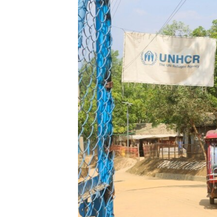
သုတပဒေသာ အင်္ဂလိပ်စာ
အ
ညွန်း
စာမျက်နှာ
သို့
ကျော်
ကြည့်
ရန်
ရှာဖွေ
ရန်
နေရာ
သို့
ကျော်
ရန်