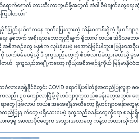
ိရောက်ရောက် တားဆီးကာကွယ်ဖို့အတွက် အဲဒါ စီမံချက်တွေရေးဆွဲပ
နေကြပါတယ်။”
ိုင်ပြည်နယ်ထဲကနေ ထွက်ပြေးသွားတဲ့ သိန်းဂဏန်းရှိတဲ့ ရိုဟင်ဂျာ
ံရေး နှစ်ဘက် အစိုးရသဘောတူညီချက် ရှိထားပါတယ်။ အဲဒီသဘေ
့ အစီအစဉ်တွေ မနှစ်က လုပ်ခဲ့ပေမဲ့ မအောင်မြင်ပါဘူး။ မြန်မာအစိုး
ို လက်မခံပေမဲ့လို့ ဒီ ဒုက္ခသည်တွေကို စီစစ်လက်ခံသွားမယ်လို့ မူအာ
။ ဒုက္ခသည်အချို့ကတော့ ကိုယ့်အစီအစဉ်နဲ့ကိုယ် မြန်မာနိုင်ငံထဲ 
င်္ဂလားဒေ့ရ်ှနိုင်ငံတွင်း COVID ရောဂါပိုးဓါတ်ခွဲအတည်ပြုလူနာ 
း ၃၀ ကျော်လာပြီမို့ ရိုဟင်ဂျာဒုက္ခသည်စခန်းတွေအတွင်း ရော
မ်စရာတွေ ဖြစ်လာပါတယ်။ အခုအချိန်အထိတော့ ရိုဟင်ဂျာစခန်းတွေမှာ 
အတည်ပြုချက်တွေ မရှိသေးပေမဲ့ ဒုက္ခသည်စခန်းတွေကိုရော စခန်းရှိတ
ဂလားဒေ့ရ်ှ အာဏာပိုင်တွေက အသွားအလာတွေ ကန့်သတ်ထားလိုက်ပ