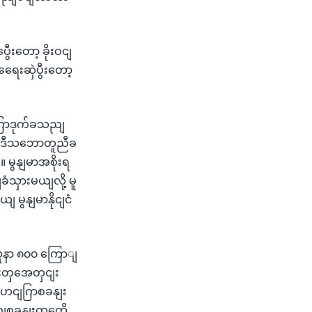
းတော့ ခိုးဝငျ
ေးဆှဲပွီးတော့
ျဂြာဒုက်ခသညျ
ဲဒီသဘောတူညီခ
 မွနျမာအစိုးရ
ံသှားမယျလို့ မူ
မွနျမာနိုငျငံ
လူနာ ၈၀၀ ကြောျ
းတှအေတှငျး
ုဟငျဂြာစခနျး
ညျစခနျးတှကေို