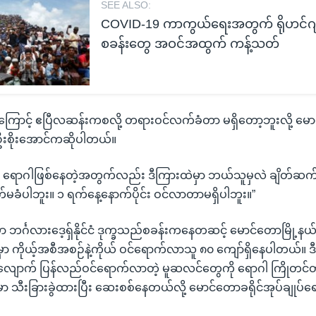
SEE ALSO:
COVID-19 ကာကွယ်ရေးအတွက် ရိုဟင်ဂျ
စခန်းတွေ အဝင်အထွက် ကန့်သတ်
ွေကြောင့် ဧပြီလဆန်းကစလို့ တရားဝင်လက်ခံတာ မရှိတော့ဘူးလို့ မော
း ဦးစိုးအောင်ကဆိုပါတယ်။
ရောဂါဖြစ်နေတဲ့အတွက်လည်း ဒီကြားထဲမှာ ဘယ်သူမှလဲ ချိတ်ဆက်ပ
်မခံပါဘူး။ ၁ ရက်နေ့နောက်ပိုင်း ဝင်လာတာမရှိပါဘူး။”
ာ ဘင်္ဂလားဒေ့ရှ်နိုင်ငံ ဒုက္ခသည်စခန်းကနေတဆင့် မောင်တောမြို့နယ်လ
မှာ ကိုယ့်အစီအစဉ်နဲ့ကိုယ် ဝင်ရောက်လာသူ ၈၀ ကျော်ရှိနေပါတယ်။ ဒီ
လျောက် ပြန်လည်ဝင်ရောက်လာတဲ့ မူဆလင်တွေကို ရောဂါ ကြိုတင်တ
မှာ သီးခြားခွဲထားပြီး ဆေးစစ်နေတယ်လို့ မောင်တောခရိုင်အုပ်ချုပ်ရေး