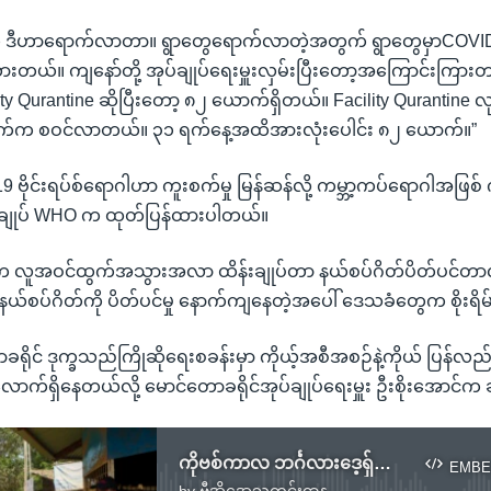
ေ ဒီဟာရောက်လာတာ။ ရွာတွေရောက်လာတဲ့အတွက် ရွာတွေမှာCOVID နှ
်။ ကျနော်တို့ အုပ်ချုပ်ရေးမှူးလှမ်းပြီးတော့အကြောင်းကြားတ
cility Qurantine ဆိုပြီးတော့ ၈၂ ယောက်ရှိတယ်။ Facility Qurantin
က်က စဝင်လာတယ်။ ၃၁ ရက်နေ့အထိအားလုံးပေါင်း ၈၂ ယောက်။”
 ဗိုင်းရပ်စ်ရောဂါဟာ ကူးစက်မှု မြန်ဆန်လို့ ကမ္ဘာ့ကပ်ရောဂါအဖြစ် 
ဲ့ချုပ် WHO က ထုတ်ပြန်ထားပါတယ်။
ွေက လူအဝင်ထွက်အသွားအလာ ထိန်းချုပ်တာ နယ်စပ်ဂိတ်ပိတ်ပင်တ
ယ် နယ်စပ်ဂိတ်ကို ပိတ်ပင်မှု နောက်ကျနေတဲ့အပေါ် ဒေသခံတွေက စိုး
ရိုင် ဒုက္ခသည်ကြိုဆိုရေးစခန်းမှာ ကိုယ့်အစီအစဉ်နဲ့ကိုယ် ပြန်လ
ာက်ရှိနေတယ်လို့ မောင်တောခရိုင်အုပ်ချုပ်ရေးမှူး ဦးစိုးအောင်က
ကိုဗစ်ကာလ ဘင်္ဂလားဒေ့ရှ်ကပြန်လာသူ လက်ခံမည်မဟုတ်
EMBE