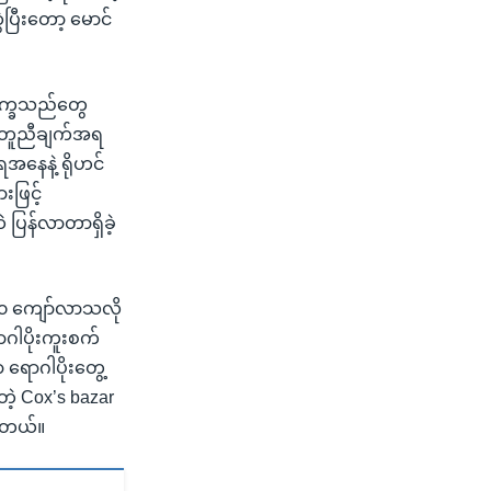
ြီးတော့ မောင်
ဒုက္ခသည်တွေ
ာတူညီချက်အရ
ရအနေနဲ့ ရိုဟင်
းဖြင့်
ပြန်လာတာရှိခဲ့
၈၀၀ ကျော်လာသလို
ဂါပိုးကူးစက်
ရောဂါပိုးတွေ့
ဲ့ Cox’s bazar
ါတယ်။