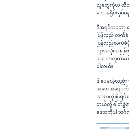
သူတွေကိုလဲ ထိထ
တောခရိုင်လုပ်
ဒီအရင်ကတော့ ရခ
ပြန်လည် လက်ခ
ပြန်လည်လက်ခံဖို
ဂျာအသုံးအနှုန်းက
သဘောတူထားပါတယ်
ပါတယ်။
ဒါပေမယ့်လည်း ဘ
အသေအပျောက်ကလည်
လာမှာကို စိုးရိ
တယ်လို့ ဓါတ်ခွဲ
ဒေသကိုပါ ဘင်္