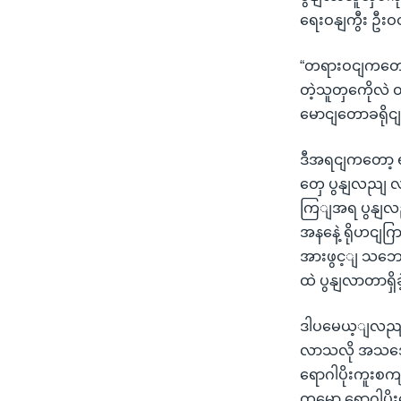
ရေးဝနျကွီး ဦး
“တရားဝငျကတော့
တဲ့သူတှကေိုလဲ
မောငျတောခရိုင
ဒီအရငျကတော့ ရ
တှေ ပွနျလညျ 
ကြျအရ ပွနျလညျလ
အနနေဲ့ ရိုဟငျဂ
အားဖွင့ျ သဘော
ထဲ ပွနျလာတာရှိ
ဒါပမေယ့ျလညျး 
လာသလို အသအေပ
ရောဂါပိုးကူးစက
တှမှော ရောဂါပိ