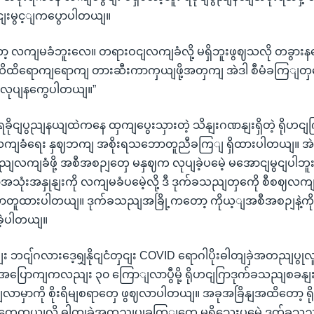
ဝငျးမွင့ျကပွောပါတယျ။
 လကျမခံဘူးလေ။ တရားဝငျလကျခံလို့ မရှိဘူးဖွဈသလို တခွားနပွေီ
 ထိထိရောကျရောကျ တားဆီးကာကှယျဖို့အတှကျ အဲဒါ စီမံခကြျတှရေ
ျလုပျနကွေပါတယျ။”
ခိုငျပွညျနယျထဲကနေ ထှကျပွေးသှားတဲ့ သိနျးဂဏနျးရှိတဲ့ ရိုဟင
လကျခံရေး နှဈဘကျ အစိုးရသဘောတူညီခကြျ ရှိထားပါတယျ။ အ
ကျခံဖို့ အစီအစဉျတှေ မနှဈက လုပျခဲ့ပမေဲ့ မအောငျမွငျပါဘူး။
ြာအသုံးအနှုနျးကို လကျမခံပမေဲ့လို့ ဒီ ဒုက်ခသညျတှကေို စီစဈလကျခ
တူထားပါတယျ။ ဒုက်ခသညျအခြို့ကတော့ ကိုယ့ျအစီအစဉျနဲ့ကိုယျ 
ခဲ့ပါတယျ။
ဘငျ်ဂလားဒေ့ရျှနိုငျငံတှငျး COVID ရောဂါပိုးဓါတျခှဲအတညျပွု
ြောကျကလညျး ၃၀ ကြောျလာပွီမို့ ရိုဟငျဂြာဒုက်ခသညျစခနျ
ျလာမှာကို စိုးရိမျစရာတှေ ဖွဈလာပါတယျ။ အခုအခြိနျအထိတော့ ရိ
ုးတှေ့တယျလို့ ဓါတျခှဲအတညျပွုခကြျတှေ မရှိသေးပမေဲ့ ဒုက်ခသ