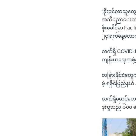
“ခိုးဝင်လာသူတွ
အသိပညာပေးထားတယ
ဖိုးခေါင်မှာ Fa
၂၄ ရက်နေ့လော
လက်ရှိ COVID-19
ကျန်းမာရေးအဖွ
တခြားနိုင်ငံတ
မဲ့ ရခိုင်ပြည်န
လက်ရှိမောင်တောခ
ဒုက္ခသည် ၆၀၀ လေ